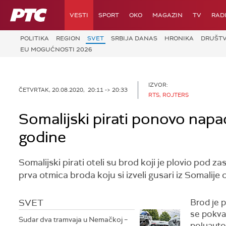
RTS
VESTI
SPORT
OKO
MAGAZIN
TV
RAD
POLITIKA
REGION
SVET
SRBIJA DANAS
HRONIKA
DRUŠT
EU MOGUĆNOSTI 2026
IZVOR:
ČETVRTAK, 20.08.2020, 20:11 -> 20:33
RTS, ROJTERS
Somalijski pirati ponovo napad
godine
Somalijski pirati oteli su brod koji je plovio pod 
prva otmica broda koju si izveli gusari iz Somalije
SVET
Brod je p
se pokvar
Sudar dva tramvaja u Nemačkoj –
poluauto