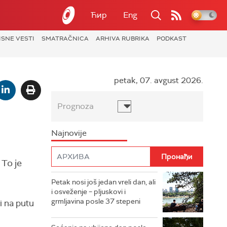
Ћир
Eng
ISNE VESTI
SMATRAČNICA
ARHIVA RUBRIKA
PODKAST
petak, 07. avgust 2026.
Prognoza
Najnovije
 To je
Petak nosi još jedan vreli dan, ali
i osveženje – pljuskovi i
grmljavina posle 37 stepeni
i na putu