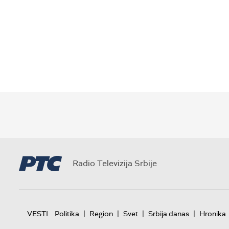
Radio Televizija Srbije
|
|
|
|
VESTI
Politika
Region
Svet
Srbija danas
Hronika