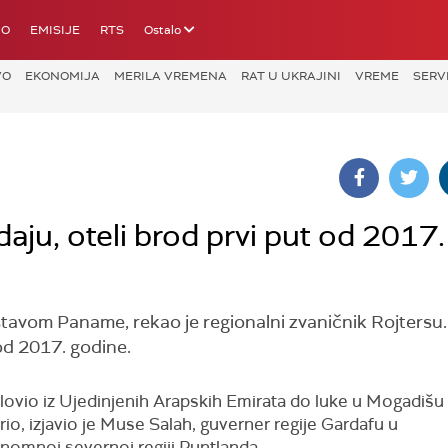
IO
EMISIJE
RTS
Ostalo
VO
EKONOMIJA
MERILA VREMENA
RAT U UKRAJINI
VREME
SERV
aju, oteli brod prvi put od 2017.
zastavom Paname, rekao je regionalni zvaničnik Rojtersu.
 od 2017. godine.
lovio iz Ujedinjenih Arapskih Emirata do luke u Mogadišu 
io, izjavio je Muse Salah, guverner regije Gardafu u
nomnoj severnoj regiji Puntlanda.