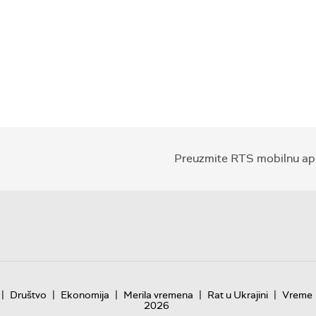
Preuzmite RTS mobilnu apl
|
|
|
|
|
Društvo
Ekonomija
Merila vremena
Rat u Ukrajini
Vreme
2026