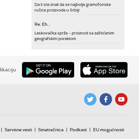
Da li ste znali da se najbolje gramofonske
ručice proizvode u Srbiji
Re: Eh...
Leskovačka sprža – proizvod sa zaštićenim
geografskim poreklom
ikaciju
|
|
|
|
Servisne vesti
Smatračnica
Podkast
EU mogućnosti