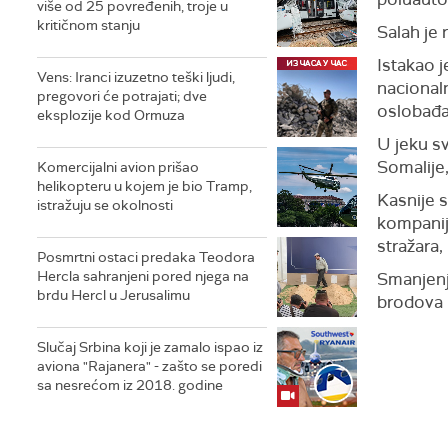
više od 25 povređenih, troje u
kritičnom stanju
Salah je 
Istakao j
Vens: Iranci izuzetno teški ljudi,
nacional
pregovori će potrajati; dve
oslobađa
eksplozije kod Ormuza
U jeku s
Somalije,
Komercijalni avion prišao
helikopteru u kojem je bio Tramp,
Kasnije 
istražuju se okolnosti
kompanij
stražara,
Posmrtni ostaci predaka Teodora
Hercla sahranjeni pored njega na
Smanjenj
brdu Hercl u Jerusalimu
brodova 
Slučaj Srbina koji je zamalo ispao iz
aviona "Rajanera" - zašto se poredi
sa nesrećom iz 2018. godine