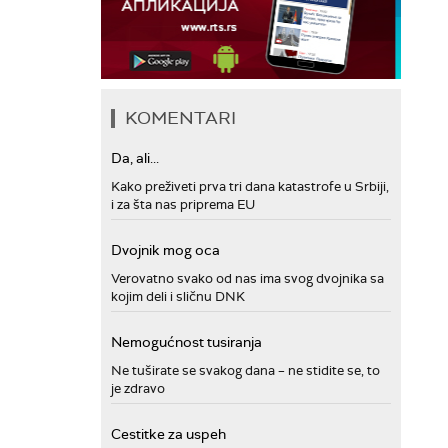
KOMENTARI
Da, ali...
Kako preživeti prva tri dana katastrofe u Srbiji,
i za šta nas priprema EU
Dvojnik mog oca
Verovatno svako od nas ima svog dvojnika sa
kojim deli i sličnu DNK
Nemogućnost tusiranja
Ne tuširate se svakog dana – ne stidite se, to
je zdravo
Cestitke za uspeh