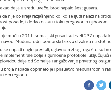
rekao da je u sredu uveče, brod napalo šest gusara.
e da nije do kraja razjašnjeno koliko se ljudi nalazi na brodu
nost posade, i dodao da su u toku pregovori o njihovom
nju.
voje moći u 2011. somalijski gusari su izveli 237 napada 
 navodi Međunarodni pomorski biro, a držali su na stotine
su se napadi naglo prestali, uglavnom zbog toga što su br
e implementirale bolje sigurnosne protokole, uključujući 
 plovidbu dalje od Somalije i angažovanje privatnog osigur
u broja napada doprinelo je i prisustvo međunarodnih rat
u tom regionu.