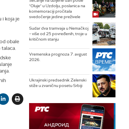
Sećanje na ubijene dan posle
"Oluje" u Uzdolju, poslanica na
komemoraciji pročitala
svedočenje jedine preživele
 i koja je
Sudar dva tramvaja u Nemačkoj
– više od 25 povređenih, troje u
kritičnom stanju
kod obale
 talaca.
Vremenska prognoza 7. avgust
odske
2026.
slanje
anja.
nih
Ukrajinski predsednik Zelenski
stiže u zvaničnu posetu Srbiji