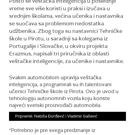
Pošto se veštačka inteligencija u poslednje
vreme sve više koristi u praksi i izučava u
srednjim školama, većina učenika i nastavnika
se suočava sa problemom nedostatka
udžbenika. Zbog toga su nastavnici Tehničke
škole u Pirotu, u saradnji sa kolegama iz
Portugalije i Slovačke, u okviru projekta
Erazmus, napisali tri priručnika iz oblasti
veštačke inteligencije, za učenike i nastavnike.
Svakim automobilom upravlja veštačka
inteligencija, a programirali su ih talentovani
učenici Tehničke škole iz Pirota. Ovo je uvod u
tehnologiju autonomnih vozila koju koriste
najveći svetski proizvođači automobila.
Pripremili: Nebiša Đorđević i Vladimir Gašević
"Potrebno je pre svega predznanje iz