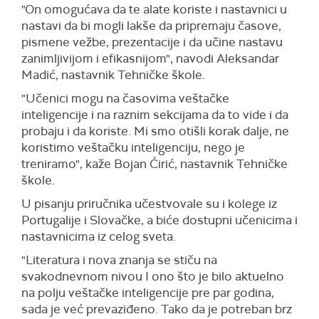
"On omogućava da te alate koriste i nastavnici u
nastavi da bi mogli lakše da pripremaju časove,
pismene vežbe, prezentacije i da učine nastavu
zanimljivijom i efikasnijom", navodi Aleksandar
Madić, nastavnik Tehničke škole.
"Učenici mogu na časovima veštačke
inteligencije i na raznim sekcijama da to vide i da
probaju i da koriste. Mi smo otišli korak dalje, ne
koristimo veštačku inteligenciju, nego je
treniramo", kaže Bojan Ćirić, nastavnik Tehničke
škole.
U pisanju priručnika učestvovale su i kolege iz
Portugalije i Slovačke, a biće dostupni učenicima i
nastavnicima iz celog sveta.
"Literatura i nova znanja se stiču na
svakodnevnom nivou I ono što je bilo aktuelno
na polju veštačke inteligencije pre par godina,
sada je već prevaziđeno. Tako da je potreban brz