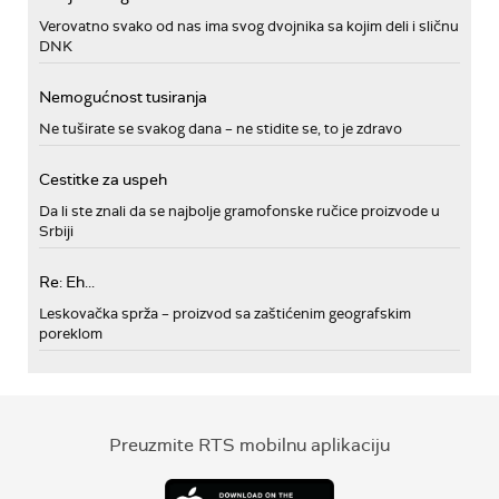
Verovatno svako od nas ima svog dvojnika sa kojim deli i sličnu
DNK
Nemogućnost tusiranja
Ne tuširate se svakog dana – ne stidite se, to je zdravo
Cestitke za uspeh
Da li ste znali da se najbolje gramofonske ručice proizvode u
Srbiji
Re: Eh...
Leskovačka sprža – proizvod sa zaštićenim geografskim
poreklom
Preuzmite RTS mobilnu aplikaciju