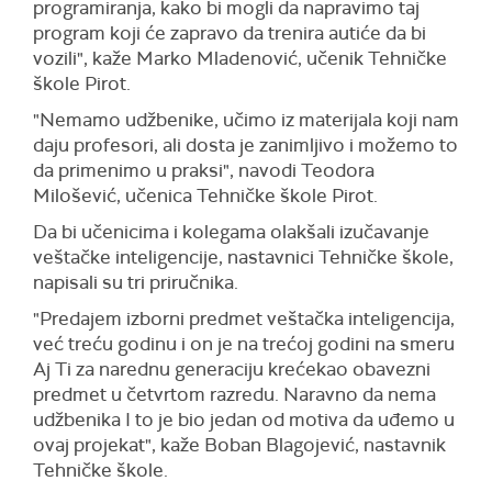
programiranja, kako bi mogli da napravimo taj
program koji će zapravo da trenira autiće da bi
vozili", kaže Marko Mladenović, učenik Tehničke
škole Pirot.
"Nemamo udžbenike, učimo iz materijala koji nam
daju profesori, ali dosta je zanimljivo i možemo to
da primenimo u praksi", navodi Teodora
Milošević, učenica Tehničke škole Pirot.
Da bi učenicima i kolegama olakšali izučavanje
veštačke inteligencije, nastavnici Tehničke škole,
napisali su tri priručnika.
"Predajem izborni predmet veštačka inteligencija,
već treću godinu i on je na trećoj godini na smeru
Aj Ti za narednu generaciju krećekao obavezni
predmet u četvrtom razredu. Naravno da nema
udžbenika I to je bio jedan od motiva da uđemo u
ovaj projekat", kaže Boban Blagojević, nastavnik
Tehničke škole.