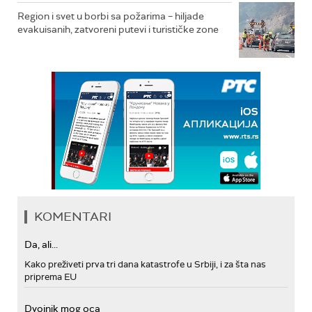
Region i svet u borbi sa požarima – hiljade
evakuisanih, zatvoreni putevi i turističke zone
KOMENTARI
Da, ali...
Kako preživeti prva tri dana katastrofe u Srbiji, i za šta nas
priprema EU
Dvojnik mog oca