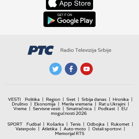
Radio Televizija Srbije
|
|
|
|
|
VESTI
Politika
Region
Svet
Srbija danas
Hronika
|
|
|
|
Društvo
Ekonomija
Merila vremena
Rat u Ukrajini
|
|
|
|
Vreme
Servisne vesti
Smatračnica
Podkast
EU
mogućnosti 2026
|
|
|
|
|
SPORT
Fudbal
Košarka
Tenis
Odbojka
Rukomet
|
|
|
|
Vaterpolo
Atletika
Auto-moto
Ostali sportovi
Memorijal RTS