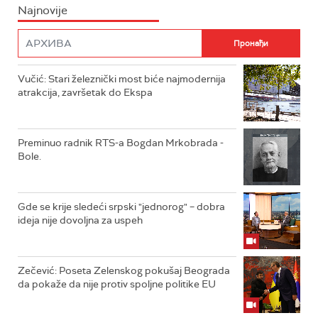
Najnovije
Vučić: Stari železnički most biće najmodernija
atrakcija, završetak do Ekspa
Preminuo radnik RTS-a Bogdan Mrkobrada -
Bole.
Gde se krije sledeći srpski "jednorog" – dobra
ideja nije dovoljna za uspeh
Zečević: Poseta Zelenskog pokušaj Beograda
da pokaže da nije protiv spoljne politike EU