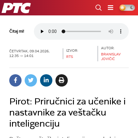
RTS
Čitaj mi!
AUTOR:
IZVOR:
ČETVRTAK, 09.04.2026,
BRANISLAV
12:35 -> 14:01
RTS
JOVIČIĆ
Pirot: Priručnici za učenike i
nastavnike za veštačku
inteligenciju