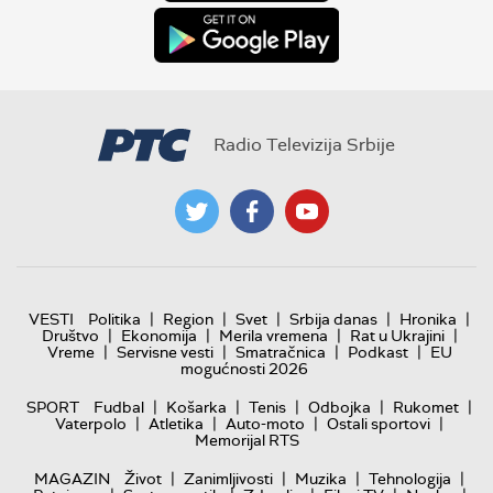
Radio Televizija Srbije
|
|
|
|
|
VESTI
Politika
Region
Svet
Srbija danas
Hronika
|
|
|
|
Društvo
Ekonomija
Merila vremena
Rat u Ukrajini
|
|
|
|
Vreme
Servisne vesti
Smatračnica
Podkast
EU
mogućnosti 2026
|
|
|
|
|
SPORT
Fudbal
Košarka
Tenis
Odbojka
Rukomet
|
|
|
|
Vaterpolo
Atletika
Auto-moto
Ostali sportovi
Memorijal RTS
|
|
|
|
MAGAZIN
Život
Zanimljivosti
Muzika
Tehnologija