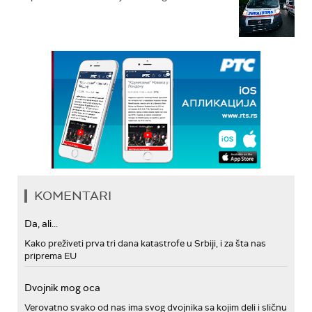
KOMENTARI
Da, ali...
Kako preživeti prva tri dana katastrofe u Srbiji, i za šta nas
priprema EU
Dvojnik mog oca
Verovatno svako od nas ima svog dvojnika sa kojim deli i sličnu