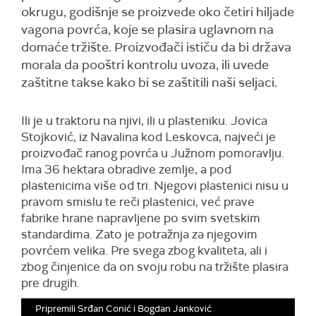
okrugu, godišnje se proizvede oko četiri hiljade
vagona povrća, koje se plasira uglavnom na
domaće tržište. Proizvođači ističu da bi država
morala da pooštri kontrolu uvoza, ili uvede
zaštitne takse kako bi se zaštitili naši seljaci.
Ili je u traktoru na njivi, ili u plasteniku. Jovica
Stojković, iz Navalina kod Leskovca, najveći je
proizvođač ranog povrća u Južnom pomoravlju.
Ima 36 hektara obradive zemlje, a pod
plastenicima više od tri. Njegovi plastenici nisu u
pravom smislu te reči plastenici, već prave
fabrike hrane napravljene po svim svetskim
standardima. Zato je potražnja za njegovim
povrćem velika. Pre svega zbog kvaliteta, ali i
zbog činjenice da on svoju robu na tržište plasira
pre drugih.
Pripremili Srđan Conić i Bogdan Janković