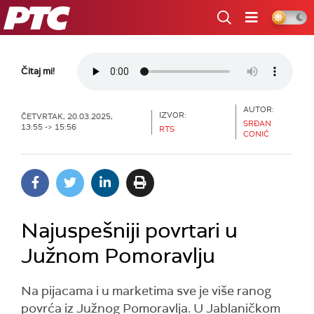
RTS
Čitaj mi!
AUTOR:
IZVOR:
ČETVRTAK, 20.03.2025,
SRĐAN
13:55 -> 15:56
RTS
CONIĆ
Najuspešniji povrtari u
Južnom Pomoravlju
Na pijacama i u marketima sve je više ranog
povrća iz Južnog Pomoravlja. U Jablaničkom