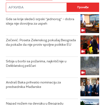
Gde se krije sledeći srpski "jednorog" – dobra
ideja nije dovoljna za uspeh
Zečević: Poseta Zelenskog pokušaj Beograda
da pokaže da nije protiv spoljne politike EU
Srbija u borbi sa požarima, najkritičnije u
Deliblatskoj peščari
Andraš Baka prihvatio nominaciju za
predsednika Mađarske
Napad nožem na devojku u Beogradu