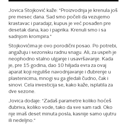
Jovica Stojković kaže: "Proizvodnja je krenula još
pre mesec dana. Sad smo počeli da vezujemo
krastavac i paradajz, kupus je već posađen pre
desetak dana, kao i paprika. Krenuli smo i sa
sadnjom krompira."
Stojkovićima je ovo porodični posao. Po potrebi,
angažuju i sezonsku radnu snagu. Ali, za uspeh je
neophodno stalno ulganje i usavršavanje. Kada
je, pre 15 godina, dao 10 hiljada evra za ovaj
aparat koji reguliše navodnjavanje i đubrenje u
plastenicima, mnogi su ga gledali čudno, čak i
sinovi. Cela investicija se, kako kaže, isplatila za
dve sezone.
Jovica dodaje: "Zadaš parametre koliko hoćeš
đubriva, koliko vode, tako da sve sam radi. Oko
nje imaš deset minuta posla, kasnije samo ujutru
ili nedeljno."