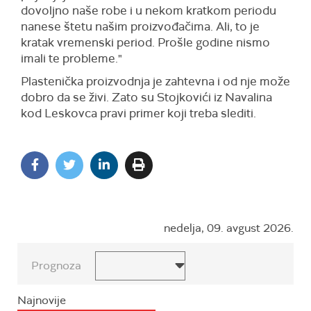
dovoljno naše robe i u nekom kratkom periodu
nanese štetu našim proizvođačima. Ali, to je
kratak vremenski period. Prošle godine nismo
imali te probleme."
Plastenička proizvodnja je zahtevna i od nje može
dobro da se živi. Zato su Stojkovići iz Navalina
kod Leskovca pravi primer koji treba slediti.
nedelja, 09. avgust 2026.
Prognoza
Najnovije