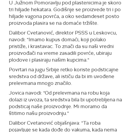
U Južnom Pomoravlju pod plastenicima je skoro
tri hiljade hekatara. Godišnje se proizvede tri i po
hiljade vagona povrća, a oko sedamdeset posto
proizvoda plasira se na domaće tržište.
Dalibor Cvetanović, direktor PSSS u Leskovcu,
navodi: "Imamo kupus domaći, koji polako
pristiže, i krastavac. To znači da su naši vredni
proizvođači na vreme zasadili povrće, ubiraju
plodove i plasiraju našim kupcima."
Povrtari na jugu Srbije retko koriste podsticajne
sredstva od države, ali ističu da bi im uvođene
prelevmana mnogo značilo.
Jovica navodi: "Od prelevmana na robu koja
dolazi iz uvoza, ta sredstva bila bi upotrebljena na
podsticaj naše proizvodnje. Mi moramo da
štitimo našu proizvodnju."
Dalibor Cvetanović objašnjava: "Ta roba
pojavljuje se kada dođe do vakuma, kada nema