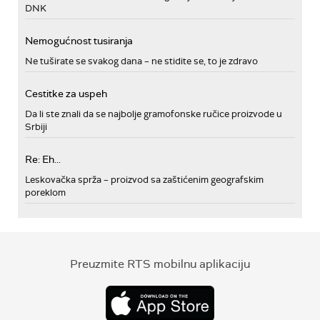
DNK
Nemogućnost tusiranja
Ne tuširate se svakog dana – ne stidite se, to je zdravo
Cestitke za uspeh
Da li ste znali da se najbolje gramofonske ručice proizvode u
Srbiji
Re: Eh...
Leskovačka sprža – proizvod sa zaštićenim geografskim
poreklom
Preuzmite RTS mobilnu aplikaciju