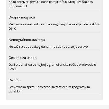
Kako preživeti prva tri dana katastrofe u Srbiji, i za šta nas
priprema EU
Dvojnik mog oca
Verovatno svako od nas ima svog dvojnika sa kojim deli i sličnu
DNK
Nemogućnost tusiranja
Ne tuširate se svakog dana – ne stidite se, to je zdravo
Cestitke za uspeh
Da li ste znali da se najbolje gramofonske ručice proizvode u
Srbiji
Re: Eh...
Leskovačka sprža – proizvod sa zaštićenim geografskim
poreklom