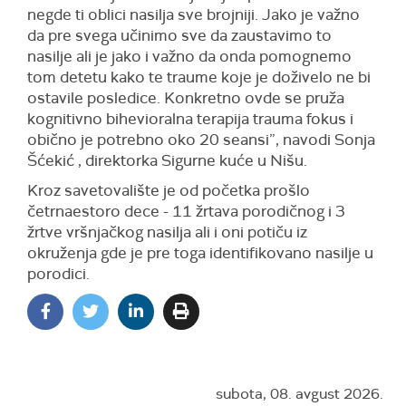
negde ti oblici nasilja sve brojniji. Jako je važno
da pre svega učinimo sve da zaustavimo to
nasilje ali je jako i važno da onda pomognemo
tom detetu kako te traume koje je doživelo ne bi
ostavile posledice. Konkretno ovde se pruža
kognitivno bihevioralna terapija trauma fokus i
obično je potrebno oko 20 seansi”, navodi Sonja
Šćekić , direktorka Sigurne kuće u Nišu.
Kroz savetovalište je od početka prošlo
četrnaestoro dece - 11 žrtava porodičnog i 3
žrtve vršnjačkog nasilja ali i oni potiču iz
okruženja gde je pre toga identifikovano nasilje u
porodici.
subota, 08. avgust 2026.