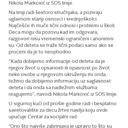
Nikola Marković iz SOS linije.
Na liniji radi šestoro stručnjaka, a pozivaju
uglavnom stariji osnovci i srednjoškolci.
Najčešće ih muče lični odnosi i problemi u školi.
Deca mogu da pozovu kad im odgovara,
razgovori nisu vremenski ograničeni i anonimni
su. Od deteta se traže lični podaci samo ako se
proceni da je to neophodno.
“Kada dobijemo informacije od deteta da je
njegov život u opsanosti ili opasnost po život
neke osobe u njegovom okruženju mi onda
težimo da dobijemo informaciju uz saglasnost
deteta i da onda sa nadležnim službama
reagujemo”, navodi Nikola Marković iz SOS linije.
U sigurnoj kući od prošle godine radi i besplatno
savetovalište za decu žrtve nasilja koju ovde
upućuje Centar za socijalni rad.
“Ono što najviše zabrinjava je upravo to što su