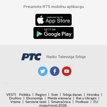
Preuzmite RTS mobilnu aplikaciju
Radio Televizija Srbije
|
|
|
|
|
VESTI
Politika
Region
Svet
Srbija danas
Hronika
|
|
|
|
Društvo
Ekonomija
Merila vremena
Rat u Ukrajini
|
|
|
|
Vreme
Servisne vesti
Smatračnica
Podkast
EU
mogućnosti 2026