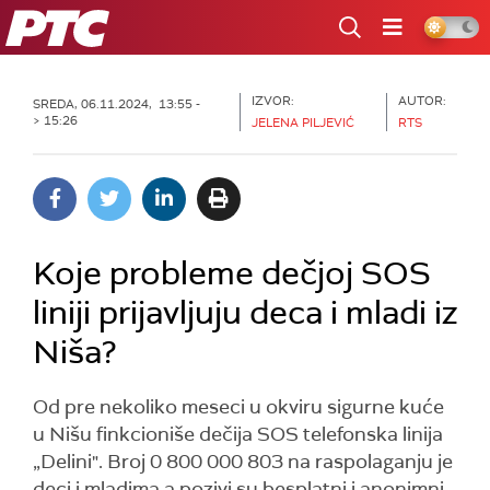
RTS
IZVOR:
AUTOR:
SREDA, 06.11.2024, 13:55 -
> 15:26
JELENA PILJEVIĆ
RTS
Koje probleme dečjoj SOS
liniji prijavljuju deca i mladi iz
Niša?
Od pre nekoliko meseci u okviru sigurne kuće
u Nišu finkcioniše dečija SOS telefonska linija
„Delini". Broj 0 800 000 803 na raspolaganju je
deci i mladima a pozivi su besplatni i anonimni.