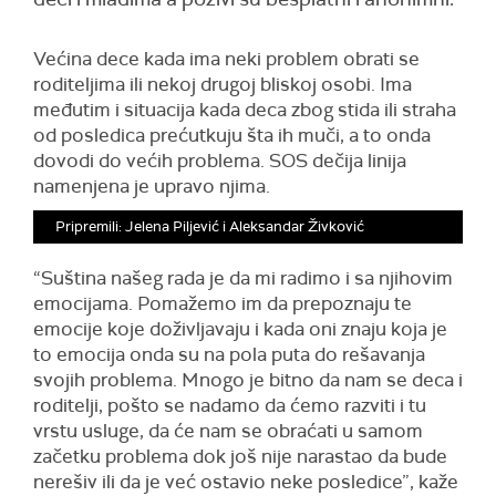
Većina dece kada ima neki problem obrati se
roditeljima ili nekoj drugoj bliskoj osobi. Ima
međutim i situacija kada deca zbog stida ili straha
od posledica prećutkuju šta ih muči, a to onda
dovodi do većih problema. SOS dečija linija
namenjena je upravo njima.
Pripremili: Jelena Piljević i Aleksandar Živković
“Suština našeg rada je da mi radimo i sa njihovim
emocijama. Pomažemo im da prepoznaju te
emocije koje doživljavaju i kada oni znaju koja je
to emocija onda su na pola puta do rešavanja
svojih problema. Mnogo je bitno da nam se deca i
roditelji, pošto se nadamo da ćemo razviti i tu
vrstu usluge, da će nam se obraćati u samom
začetku problema dok još nije narastao da bude
nerešiv ili da je već ostavio neke posledice”, kaže