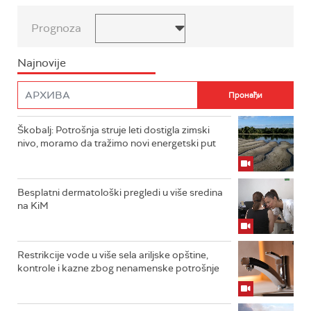
Prognoza
Najnovije
Škobalj: Potrošnja struje leti dostigla zimski
nivo, moramo da tražimo novi energetski put
Besplatni dermatološki pregledi u više sredina
na KiM
Restrikcije vode u više sela ariljske opštine,
kontrole i kazne zbog nenamenske potrošnje