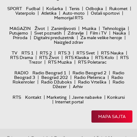
|
|
|
|
|
SPORT
Fudbal
Košarka
Tenis
Odbojka
Rukomet
|
|
|
|
Vaterpolo
Atletika
Auto-moto
Ostali sportovi
Memorijal RTS
|
|
|
|
MAGAZIN
Život
Zanimljivosti
Muzika
Tehnologija
|
|
|
|
|
Putujemo
Svet poznatih
Zdravlje
Film i TV
Nauka
|
|
|
Priroda
Digitalni preduzetnik
Za male velike heroje
Naizgled zdrav
|
|
|
|
|
TV
RTS 1
RTS 2
RTS 3
RTS Svet
RTS Nauka
|
|
|
|
RTS Drama
RTS Život
RTS Klasika
RTS Kolo
RTS
|
|
Trezor
RTS Muzika
RTS Poletarac
|
|
RADIO
Radio Beograd 1
Radio Beograd 2
Radio
|
|
|
Beograd 3
Beograd 202
Radio Pletenica
Radio
|
|
|
Rokenroler
Radio Džuboks
Radio Vrteška
Radio
|
Džezer
Arhiv
|
|
|
RTS
Kontakt
Marketing
Javne nabavke
Konkursi
|
Internet portal
MAPA SAJTA