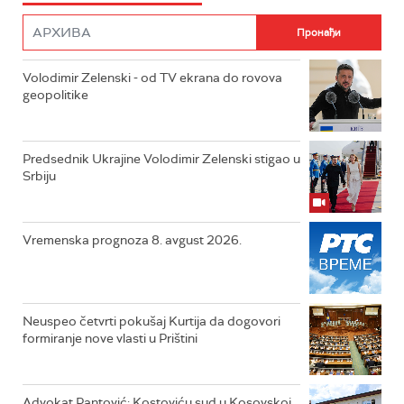
Volodimir Zelenski - od TV ekrana do rovova
geopolitike
Predsednik Ukrajine Volodimir Zelenski stigao u
Srbiju
Vremenska prognoza 8. avgust 2026.
Neuspeo četvrti pokušaj Kurtija da dogovori
formiranje nove vlasti u Prištini
Advokat Pantović: Kostoviću sud u Kosovskoj