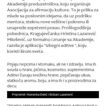
Akademije preduzetništva, koju organizuje
Asocijacija za afirmaciju kulture. To je prilika za
mlade sa poslovnim idejama, da uz podršku
mentora, steknu nove veštine i pokrenu ili
unaprede sopstveni posao. Prošlogodišnja
pobednica, Kragujevčanka Hristina Lazarević
Milošević, uz formalno i znanje sa Akademije,
razvila je aplikaciju "Izbegni aditive ", koju
koristi širom sveta.
Prijaju nepcima i stomaku, ali ne i zdravlju. Ima ih
svuda u hrani, pićima, kozmetici, suplementima.
Aditivi čuvaju svežinu hrane, pojačavaju ukus,
slatkoću aromu, boju, a ima ih i u proizvodima za
decu.
Pripremili: Nevenka Đelić i Boban Lazarević
“Imamo primer gumenih bombona, sokova koji u