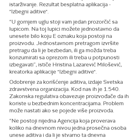
istarživanje. Rezultat besplatna aplikacija -
"Izbegni aditive".
“U gornjem uglu stoji vam jedan prozorčić sa
lupicom. Na toj lupici možete jednostavno da
unesete bilo koju E oznaku koja postoji na
proizvodu. Jednostavnom pretragom izvršite
pretragu da li je bezbedan, ili ga možda treba
konzumirati sa oprezom ili treba u potpunosti
izbegavati”, ističe Hristina Lazarević Milošević,
kreatorka aplikacije "Izbegni aditive".
Odobrenje za korišćenje aditiva, izdaje Svetska
zdravstvena organizacija. Kod nas ih je 1.540.
Zakonska regulativa obavezuje proizvođače da ih
koriste u bezbednim koncentracijama. Problem
može nastati ako se pojede više proizvoda.
“Ne postoji nijedna Agencija koja proverava
koliko na dnevnom nivou jedna prosečna osoba
unese aditiva i da li je stvarno ta dnevna