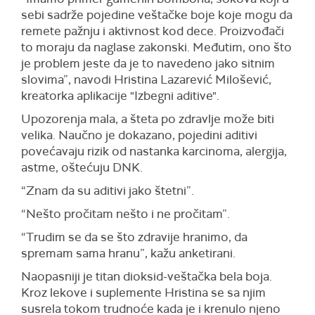
sebi sadrže pojedine veštačke boje koje mogu da
remete pažnju i aktivnost kod dece. Proizvođači
to moraju da naglase zakonski. Međutim, ono što
je problem jeste da je to navedeno jako sitnim
slovima”, navodi Hristina Lazarević Milošević,
kreatorka aplikacije "Izbegni aditive".
Upozorenja mala, a šteta po zdravlje može biti
velika. Naučno je dokazano, pojedini aditivi
povećavaju rizik od nastanka karcinoma, alergija,
astme, oštećuju DNK.
“Znam da su aditivi jako štetni”.
“Nešto pročitam nešto i ne pročitam”.
“Trudim se da se što zdravije hranimo, da
spremam sama hranu”, kažu anketirani.
Naopasniji je titan dioksid-veštačka bela boja.
Kroz lekove i suplemente Hristina se sa njim
susrela tokom trudnoće kada je i krenulo njeno