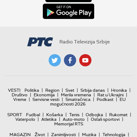
Radio Televizija Srbije
|
|
|
|
|
VESTI
Politika
Region
Svet
Srbija danas
Hronika
|
|
|
|
Društvo
Ekonomija
Merila vremena
Rat u Ukrajini
|
|
|
|
Vreme
Servisne vesti
Smatračnica
Podkast
EU
mogućnosti 2026
|
|
|
|
|
SPORT
Fudbal
Košarka
Tenis
Odbojka
Rukomet
|
|
|
|
Vaterpolo
Atletika
Auto-moto
Ostali sportovi
Memorijal RTS
|
|
|
|
MAGAZIN
Život
Zanimljivosti
Muzika
Tehnologija