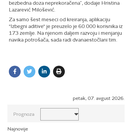
bezbedna doza neprekoračena”, dodaje Hristina
Lazarević Milošević.
Za samo šest meseci od kreiranja, aplikaciju
"Izbegni aditive" je preuzelo je 60.000 korisnika iz
173 zemlje. Na njenom daljem razvoju i menjanju
navika potrošača, sada radi dvanaestočlani tim.
petak, 07. avgust 2026.
Prognoza
Najnovije