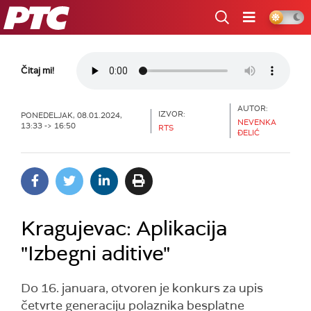
RTS
Čitaj mi!
AUTOR:
IZVOR:
PONEDELJAK, 08.01.2024,
NEVENKA
13:33 -> 16:50
RTS
ĐELIĆ
Kragujevac: Aplikacija
"Izbegni aditive"
Do 16. januara, otvoren je konkurs za upis
četvrte generaciju polaznika besplatne