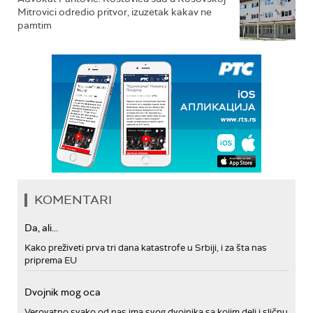
Mitrovici odredio pritvor, izuzetak kakav ne
pamtim
KOMENTARI
Da, ali...
Kako preživeti prva tri dana katastrofe u Srbiji, i za šta nas
priprema EU
Dvojnik mog oca
Verovatno svako od nas ima svog dvojnika sa kojim deli i sličnu