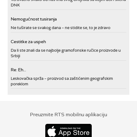
DNK
Nemogućnost tusiranja
Ne tuširate se svakog dana – ne stidite se, to je zdravo
Cestitke za uspeh
Da li ste znali da se najbolje gramofonske ručice proizvode u
Srbiji
Re: Eh...
Leskovačka sprža – proizvod sa zaštićenim geografskim
poreklom
Preuzmite RTS mobilnu aplikaciju