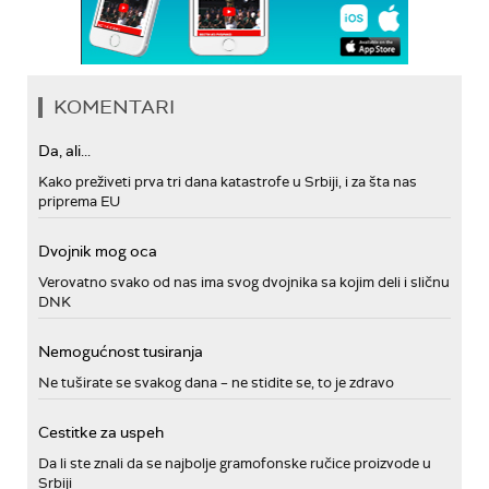
KOMENTARI
Da, ali...
Kako preživeti prva tri dana katastrofe u Srbiji, i za šta nas
priprema EU
Dvojnik mog oca
Verovatno svako od nas ima svog dvojnika sa kojim deli i sličnu
DNK
Nemogućnost tusiranja
Ne tuširate se svakog dana – ne stidite se, to je zdravo
Cestitke za uspeh
Da li ste znali da se najbolje gramofonske ručice proizvode u
Srbiji