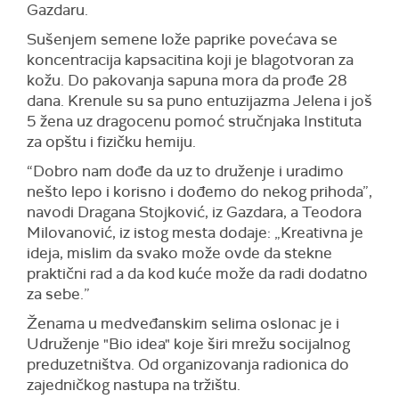
Gazdaru.
Sušenjem semene lože paprike povećava se
koncentracija kapsacitina koji je blagotvoran za
kožu. Do pakovanja sapuna mora da prođe 28
dana. Krenule su sa puno entuzijazma Jelena i još
5 žena uz dragocenu pomoć stručnjaka Instituta
za opštu i fizičku hemiju.
“Dobro nam dođe da uz to druženje i uradimo
nešto lepo i korisno i dođemo do nekog prihoda”,
navodi Dragana Stojković, iz Gazdara, a Teodora
Milovanović, iz istog mesta dodaje: „Kreativna je
ideja, mislim da svako može ovde da stekne
praktični rad a da kod kuće može da radi dodatno
za sebe.”
Ženama u medveđanskim selima oslonac je i
Udruženje "Bio idea" koje širi mrežu socijalnog
preduzetništva. Od organizovanja radionica do
zajedničkog nastupa na tržištu.