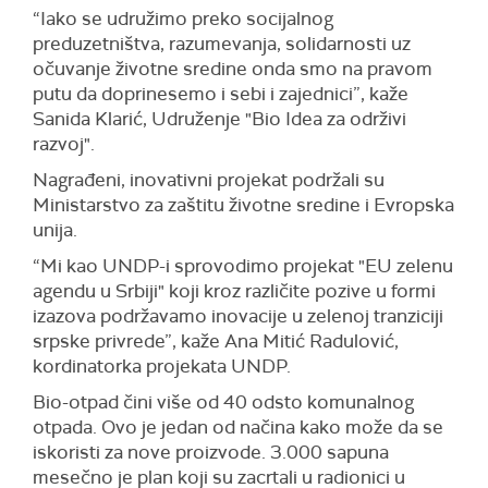
“Iako se udružimo preko socijalnog
preduzetništva, razumevanja, solidarnosti uz
očuvanje životne sredine onda smo na pravom
putu da doprinesemo i sebi i zajednici”, kaže
Sanida Klarić, Udruženje "Bio Idea za održivi
razvoj".
Nagrađeni, inovativni projekat podržali su
Ministarstvo za zaštitu životne sredine i Evropska
unija.
“Mi kao UNDP-i sprovodimo projekat "EU zelenu
agendu u Srbiji" koji kroz različite pozive u formi
izazova podržavamo inovacije u zelenoj tranziciji
srpske privrede”, kaže Ana Mitić Radulović,
kordinatorka projekata UNDP.
Bio-otpad čini više od 40 odsto komunalnog
otpada. Ovo je jedan od načina kako može da se
iskoristi za nove proizvode. 3.000 sapuna
mesečno je plan koji su zacrtali u radionici u