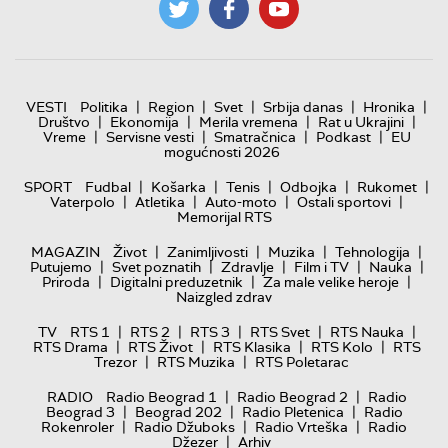
|
|
|
|
|
VESTI
Politika
Region
Svet
Srbija danas
Hronika
|
|
|
|
Društvo
Ekonomija
Merila vremena
Rat u Ukrajini
|
|
|
|
Vreme
Servisne vesti
Smatračnica
Podkast
EU
mogućnosti 2026
|
|
|
|
|
SPORT
Fudbal
Košarka
Tenis
Odbojka
Rukomet
|
|
|
|
Vaterpolo
Atletika
Auto-moto
Ostali sportovi
Memorijal RTS
|
|
|
|
MAGAZIN
Život
Zanimljivosti
Muzika
Tehnologija
|
|
|
|
|
Putujemo
Svet poznatih
Zdravlje
Film i TV
Nauka
|
|
|
Priroda
Digitalni preduzetnik
Za male velike heroje
Naizgled zdrav
|
|
|
|
|
TV
RTS 1
RTS 2
RTS 3
RTS Svet
RTS Nauka
|
|
|
|
RTS Drama
RTS Život
RTS Klasika
RTS Kolo
RTS
|
|
Trezor
RTS Muzika
RTS Poletarac
|
|
RADIO
Radio Beograd 1
Radio Beograd 2
Radio
|
|
|
Beograd 3
Beograd 202
Radio Pletenica
Radio
|
|
|
Rokenroler
Radio Džuboks
Radio Vrteška
Radio
|
Džezer
Arhiv