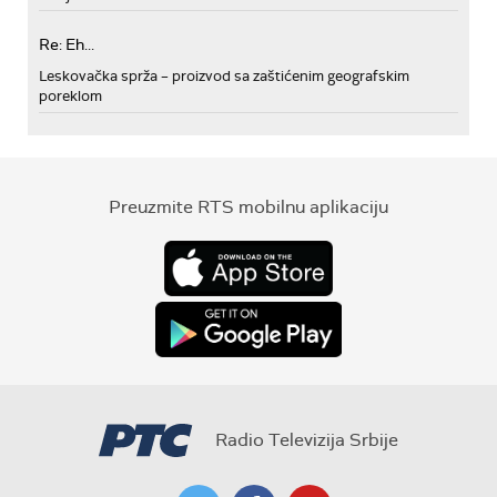
Re: Eh...
Leskovačka sprža – proizvod sa zaštićenim geografskim
poreklom
Preuzmite RTS mobilnu aplikaciju
Radio Televizija Srbije