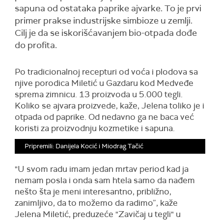
sapuna od ostataka paprike ajvarke. To je prvi
primer prakse industrijske simbioze u zemlji.
Cilj je da se iskorišćavanjem bio-otpada dođe
do profita.
Po tradicionalnoj recepturi od voća i plodova sa
njive porodica Miletić u Gazdaru kod Medveđe
sprema zimnicu. 13 proizvoda u 5.000 tegli.
Koliko se ajvara proizvede, kaže, Jelena toliko je i
otpada od paprike. Od nedavno ga ne baca već
koristi za proizvodnju kozmetike i sapuna.
Pripremili: Danijela Kocić i Miodrag Tačić
"U svom radu imam jedan mrtav period kad ja
nemam posla i onda sam htela samo da nađem
nešto šta je meni interesantno, približno,
zanimljivo, da to možemo da radimo”, kaže
Jelena Miletić, preduzeće "Zavičaj u tegli" u