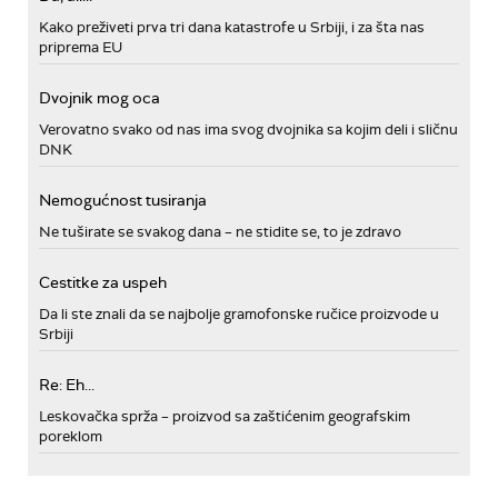
Kako preživeti prva tri dana katastrofe u Srbiji, i za šta nas
priprema EU
Dvojnik mog oca
Verovatno svako od nas ima svog dvojnika sa kojim deli i sličnu
DNK
Nemogućnost tusiranja
Ne tuširate se svakog dana – ne stidite se, to je zdravo
Cestitke za uspeh
Da li ste znali da se najbolje gramofonske ručice proizvode u
Srbiji
Re: Eh...
Leskovačka sprža – proizvod sa zaštićenim geografskim
poreklom