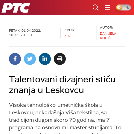
RTS
AUTOR:
IZVOR:
PETAK, 01.04.2022,
DANIJELA
10:33 -> 15:51
RTS
KOCIĆ
Talentovani dizajneri stiču
znanja u Leskovcu
Visoka tehnološko-umetnička škola u
Leskovcu, nekadašnja Viša tekstilna, sa
tradicijom dugom skoro 70 godina, ima 7
programa na osnovnim i master studijama. To