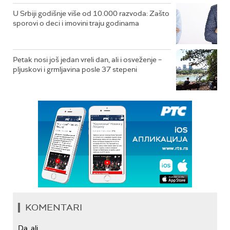
U Srbiji godišnje više od 10.000 razvoda: Zašto
sporovi o deci i imovini traju godinama
Petak nosi još jedan vreli dan, ali i osveženje –
pljuskovi i grmljavina posle 37 stepeni
KOMENTARI
Da, ali...