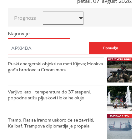
petak, 07. avgust 2026.
Prognoza
Najnovije
Ruski energetski objekti na meti Kijeva; Moskva
gađa brodove u Crnom moru
Varljivo leto – temperatura do 37 stepeni,
popodne stižu pljuskovi i lokalne oluje
Tramp: Rat sa Iranom uskoro će se završiti;
Kalibaf: Trampova diplomatija je propala