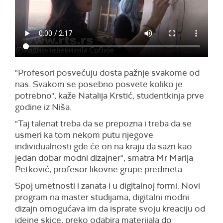
"Profesori posvećuju dosta pažnje svakome od
nas. Svakom se posebno posvete koliko je
potrebno", kaže Natalija Krstić, studentkinja prve
godine iz Niša.
"Taj talenat treba da se prepozna i treba da se
usmeri ka tom nekom putu njegove
individualnosti gde će on na kraju da sazri kao
jedan dobar modni dizajner", smatra Mr Marija
Petković, profesor likovne grupe predmeta.
Spoj umetnosti i zanata i u digitalnoj formi. Novi
program na master studijama, digitalni modni
dizajn omogućava im da isprate svoju kreaciju od
idejne skice, preko odabira materijala do