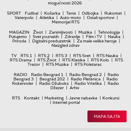
mogućnosti 2026
|
|
|
|
|
SPORT
Fudbal
Košarka
Tenis
Odbojka
Rukomet
|
|
|
|
Vaterpolo
Atletika
Auto-moto
Ostali sportovi
Memorijal RTS
|
|
|
|
MAGAZIN
Život
Zanimljivosti
Muzika
Tehnologija
|
|
|
|
|
Putujemo
Svet poznatih
Zdravlje
Film i TV
Nauka
|
|
|
Priroda
Digitalni preduzetnik
Za male velike heroje
Naizgled zdrav
|
|
|
|
|
TV
RTS 1
RTS 2
RTS 3
RTS Svet
RTS Nauka
|
|
|
|
RTS Drama
RTS Život
RTS Klasika
RTS Kolo
RTS
|
|
Trezor
RTS Muzika
RTS Poletarac
|
|
RADIO
Radio Beograd 1
Radio Beograd 2
Radio
|
|
|
Beograd 3
Beograd 202
Radio Pletenica
Radio
|
|
|
Rokenroler
Radio Džuboks
Radio Vrteška
Radio
|
Džezer
Arhiv
|
|
|
RTS
Kontakt
Marketing
Javne nabavke
Konkursi
|
Internet portal
MAPA SAJTA