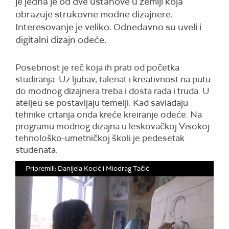
je jedna je od dve ustanove u zemlji koja
obrazuje strukovne modne dizajnere.
Interesovanje je veliko. Odnedavno su uveli i
digitalni dizajn odeće.
Posebnost je reč koja ih prati od početka
studiranja. Uz ljubav, talenat i kreativnost na putu
do modnog dizajnera treba i dosta rada i truda. U
ateljeu se postavljaju temelji. Kad savladaju
tehnike crtanja onda kreće kreiranje odeće. Na
programu modnog dizajna u leskovačkoj Visokoj
tehnološko-umetničkoj školi je pedesetak
studenata.
Pripremili: Danijela Kocić i Miodrag Tačić