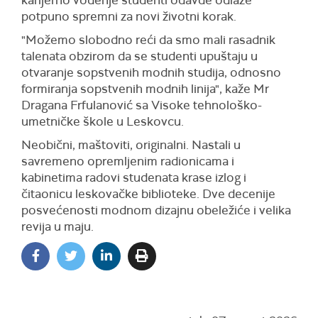
karijerno vođenje studenti odavde odlaze
potpuno spremni za novi životni korak.
"Možemo slobodno reći da smo mali rasadnik
talenata obzirom da se studenti upuštaju u
otvaranje sopstvenih modnih studija, odnosno
formiranja sopstvenih modnih linija", kaže Mr
Dragana Frfulanović sa Visoke tehnološko-
umetničke škole u Leskovcu.
Neobični, maštoviti, originalni. Nastali u
savremeno opremljenim radionicama i
kabinetima radovi studenata krase izlog i
čitaonicu leskovačke biblioteke. Dve decenije
posvećenosti modnom dizajnu obeležiće i velika
revija u maju.