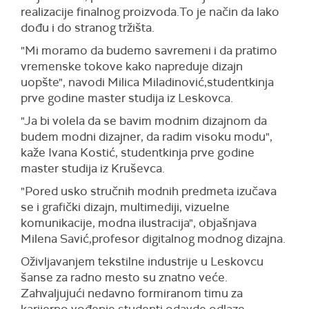
realizacije finalnog proizvoda.To je način da lako
dođu i do stranog tržišta.
"Mi moramo da budemo savremeni i da pratimo
vremenske tokove kako napreduje dizajn
uopšte", navodi Milica Miladinović,studentkinja
prve godine master studija iz Leskovca.
"Ja bi volela da se bavim modnim dizajnom da
budem modni dizajner, da radim visoku modu",
kaže Ivana Kostić, studentkinja prve godine
master studija iz Kruševca.
"Pored usko stručnih modnih predmeta izučava
se i grafički dizajn, multimediji, vizuelne
komunikacije, modna ilustracija", objašnjava
Milena Savić,profesor digitalnog modnog dizajna.
Oživljavanjem tekstilne industrije u Leskovcu
šanse za radno mesto su znatno veće.
Zahvaljujući nedavno formiranom timu za