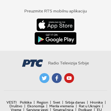
Preuzmite RTS mobilnu aplikaciju
Radio Televizija Srbije
|
|
|
|
|
VESTI
Politika
Region
Svet
Srbija danas
Hronika
|
|
|
|
Društvo
Ekonomija
Merila vremena
Rat u Ukrajini
|
|
|
|
Vreme
Servisne vesti
Smatračnica
Podkast
EU