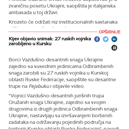
budućnosti", rekla je nekadašnja premijerka
zvaničnu posetu Ukrajini, saopštila je italijanska
Ukrajine na svom
Jutjub kanalu.
ambasada u toj državi.
Timošenkova je skrenula pažnju na zakon koji
Krozeto će održati niz institucionalnih sastanaka
predviđa preliminarni izbor kandidata za Ustavni
u Kijevu, navodi ambasada.
sud Ukrajine za šta se pita međunarodni savet.
OPŠIRNIJE
Ona je istakla da takva odluka Kijeva krši
(Ukrajinska pravda)
Kijev objavio snimak: 27 ruskih vojnika
međunarodno pravo i pretvara zemlju u
zarobljeno u Kursku
"obespravljenu koloniju".
(Izvestija)
Borci Vazdušno-desantnih snaga Ukrajine
zajedno sa susednim jedinicama Odbrambenih
snaga zarobili su 27 ruskih vojnika u Kurskoj
oblasti Ruske Federacije, saopštile su desantne
trupe na
Fejsbuku
i objavile video.
"Vojnici Vazdušno-desantnih jurišnih trupa
Oružanih snaga Ukrajine, zajedno sa svojim
drugovima iz drugih jedinica Odbrambenih snaga
Ukrajine, nastavljaju sa izvršavanjem borbenih
zadataka na održavanju pojedinih područja na
teritoriji Kurske oblasti Ruske Federacije", navodi