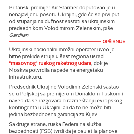
je deset ukrajinskih bespilotnih letelica, a većina
Britanski premijer Kir Starmer doputovao je u
napada se dogodila na skladištu nafte u okrugu
nenajavljenu posetu Ukrajini, gde će se prvi put
Liskinski, gde je i izbio požar.
od stupanja na dužnost sastati sa ukrajinskim
"Nema opasnosti po stanovništvo. Situacija neće
predsednikom Volodimirom Zelenskim, piše
uticati na dostupnost goriva i maziva u regionu
Gardijan.
Voronjež", napisao je Gusev na
Telegramu.
OPŠIRNIJE
Navodi se da će dve države potpisati sporazum o
U ovom trenutku pojačane vatrogasne ekipe se
Ukrajinski nacionalni mrežni operater uveo je
"stogodišnjem partnerstvu" za produbljivanje
bore sa vatrom na nekoliko cisterni naftnog
hitne prekide struje u šest regiona usred
postojećih odbrambenih odnosa, uz dalju vojnu
skladišta, a u pomoć su im poslate i dodatne
"masovnog" ruskog raketnog udara
, dok je
pomoć Kijevu usred zabrinutosti da bi Sjedinjene
snage, rekao je Gusev.
Moskva potvrdila napade na energetsku
Američke Države mogle da počnu da ukidaju
infrastrukturu.
svoju podršku.
(Izvestija)
Predsednik Ukrajine Volodimir Zelenski sastao
(Guardian)
se u Poljskoj sa premijerom Donaldom Tuskom i
naveo da se razgovara o razmeštanju evropskog
kontingenta u Ukrajini, ali da to ne može biti
jedina bezbednosna garancija za Kijev.
Sa druge strane, ruska Federalna služba
bezbednosti (FSB) tvrdi da je osujetila planove