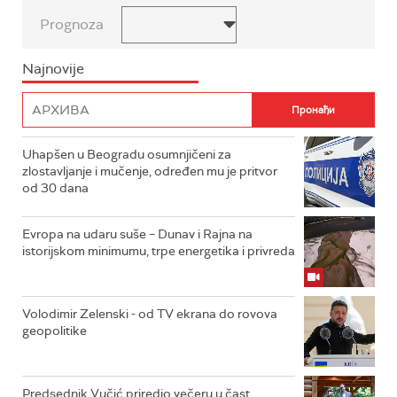
Prognoza
Najnovije
Uhapšen u Beogradu osumnjičeni za
zlostavljanje i mučenje, određen mu je pritvor
od 30 dana
Evropa na udaru suše – Dunav i Rajna na
istorijskom minimumu, trpe energetika i privreda
Volodimir Zelenski - od TV ekrana do rovova
geopolitike
Predsednik Vučić priredio večeru u čast