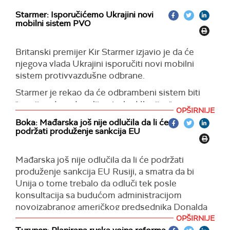
Starmer: Isporučićemo Ukrajini novi
mobilni sistem PVO
Britanski premijer Kir Starmer izjavio je da će
njegova vlada Ukrajini isporučiti novi mobilni
sistem protivvazdušne odbrane.
Starmer je rekao da će odbrambeni sistem biti
"razvijen da zadovolji potrebe Ukrajine".
OPŠIRNIJE
Prema njegovim rečima, Velika Britanija će
Boka: Mađarska još nije odlučila da li će
podržati produženje sankcija EU
učestvovati u pomaganju da se garantuje
bezbednost Ukrajine, a razgovori o tom pitanju
nastaviće u narednim mesecima.
Mađarska još nije odlučila da li će podržati
produženje sankcija EU Rusiji, a smatra da bi
"Tajni mir mora da garantuje bezbednost i
Unija o tome trebalo da odluči tek posle
nezavisnost Ukrajine", istakao je Starmer.
konsultacija sa budućom administracijom
(Reuters, Guardian)
novoizabranog američkog predsednika Donalda
Trampa, izjavio je u Briselu mađarski ministar za
OPŠIRNIJE