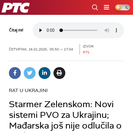
RTS
Čitaj mi!
IZVOR:
ČETVRTAK, 16.01.2025, 05:50 -> 17:04
RTS
RAT U UKRAJINI
Starmer Zelenskom: Novi
sistemi PVO za Ukrajinu;
Mađarska još nije odlučila o