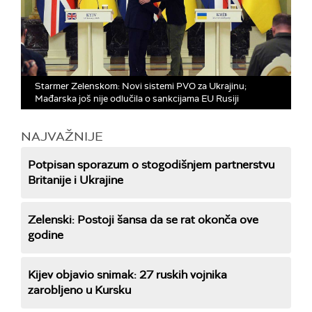
Starmer Zelenskom: Novi sistemi PVO za Ukrajinu;
Mađarska još nije odlučila o sankcijama EU Rusiji
NAJVAŽNIJE
Potpisan sporazum o stogodišnjem partnerstvu
Britanije i Ukrajine
Zelenski: Postoji šansa da se rat okonča ove
godine
Kijev objavio snimak: 27 ruskih vojnika
zarobljeno u Kursku