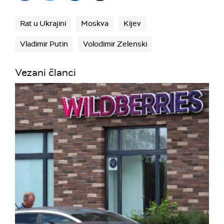
Rat u Ukrajini
Moskva
Kijev
Vladimir Putin
Volodimir Zelenski
Vezani članci