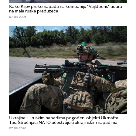
Kako Kijev preko napada na kompaniju "Vajldberis" udara
na mala ruska preduzeća
07. 08. 2026.
Ukrajina: U ruskim napadima pogođeni objekti Ukrnafta;
Tas: Stručnjaci NATO učestvuju u ukrajinskim napadima
07. 08. 2026.