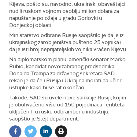
Kijeva, pošto su, navodno, ukrajinski obaveštajci
nudili ruskom vojnom osoblju milion dolara za
napuštanje položaja u gradu Gorlovki u
Donjeckoj oblasti.
Ministarstvo odbrane Rusije saopštilo je da je iz
ukrajinskog zarobljeništva pušteno 25 vojnika i
da je isti broj neprijateljskih vojnika vraćen Kijevu.
Na diplomatskom planu, američki senator Marko
Rubio, kandidat novoizabranog predsednika
Donalda Trampa za državnog sekretara SAD,
rekao je da će i Rusija i Ukrajina morati da učine
ustupke kako bi se rat okončao.
Takođe, SAD su uvele nove sankcije Rusiji, kojim
je obuhvaćeno više od 150 pojedinaca i entiteta
uključenih u rusku odbrambenu industriju,
saopštio je Stejt department.