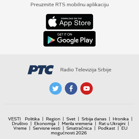
Preuzmite RTS mobilnu aplikaciju
Radio Televizija Srbije
|
|
|
|
|
VESTI
Politika
Region
Svet
Srbija danas
Hronika
|
|
|
|
Društvo
Ekonomija
Merila vremena
Rat u Ukrajini
|
|
|
|
Vreme
Servisne vesti
Smatračnica
Podkast
EU
mogućnosti 2026