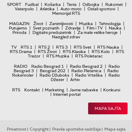
|
|
|
|
|
SPORT
Fudbal
Košarka
Tenis
Odbojka
Rukomet
|
|
|
|
Vaterpolo
Atletika
Auto-moto
Ostali sportovi
Memorijal RTS
|
|
|
|
MAGAZIN
Život
Zanimljivosti
Muzika
Tehnologija
|
|
|
|
|
Putujemo
Svet poznatih
Zdravlje
Film i TV
Nauka
|
|
|
Priroda
Digitalni preduzetnik
Za male velike heroje
Naizgled zdrav
|
|
|
|
|
TV
RTS 1
RTS 2
RTS 3
RTS Svet
RTS Nauka
|
|
|
|
RTS Drama
RTS Život
RTS Klasika
RTS Kolo
RTS
|
|
Trezor
RTS Muzika
RTS Poletarac
|
|
RADIO
Radio Beograd 1
Radio Beograd 2
Radio
|
|
|
Beograd 3
Beograd 202
Radio Pletenica
Radio
|
|
|
Rokenroler
Radio Džuboks
Radio Vrteška
Radio
|
Džezer
Arhiv
|
|
|
RTS
Kontakt
Marketing
Javne nabavke
Konkursi
|
Internet portal
MAPA SAJTA
Privatnost
Copyright
Pravila upotrebe sadržaja
Mapa sajta
|
|
|