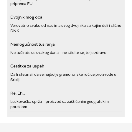
priprema EU
Dvojnik mog oca
Verovatno svako od nas ima svog dvojnika sa kojim deli i sličnu
DNK
Nemogućnost tusiranja
Ne tuširate se svakog dana – ne stidite se, to je zdravo
Cestitke za uspeh
Da li ste znali da se najbolje gramofonske ručice proizvode u
Srbiji
Re: Eh...
Leskovačka sprža – proizvod sa zaštićenim geografskim
poreklom