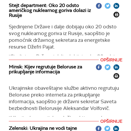
Stejt department: Oko 20 odsto
američkog nuklearnog goriva dolazi iz
Rusije
Sjedinjene Države i dalje dobijaju oko 20 odsto
svog nuklearnog goriva iz Rusije, saopštio je
pomoćnik državnog sekretara za energetske
resurse Džefri Pajat.
"Sjedinjene Države i dalje dobijaju oko 20 odsto
OPŠIRNIJE
nuklearnog goriva iz Rusije, tako da će biti
Minsk: Kijev regrutuje Beloruse za
potrebno vreme da se izgradi neruski lanac
prikupljanje informacija
snabdevanja za materijale za nuklearno gorivo“,
rekao je on u govoru objavljenom na Jutjub
Ukrajinske obaveštajne službe aktivno regrutuju
kanalu Atlantskog saveta.
Beloruse preko interneta za prikupljanje
(Izvestija)
informacija, saopštio je državni sekretar Saveta
bezbednosti Belorusije Aleksandar Volfovič.
"Ukrajinske specijalne službe aktivno rade na
OPŠIRNIJE
daljinskom regrutovanju 'simpatičnih' beloruskih
Zelenski: Ukrajina ne vodi tajne