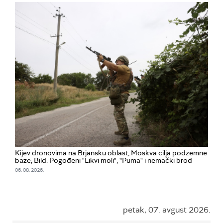
Kijev dronovima na Brjansku oblast, Moskva cilja podzemne
baze; Bild: Pogođeni "Likvi moli", "Puma" i nemački brod
06. 08. 2026.
petak, 07. avgust 2026.