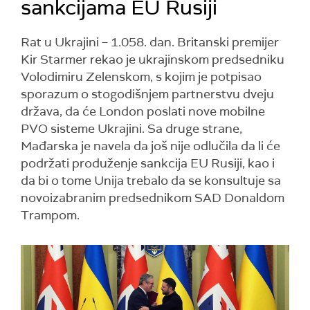
sankcijama EU Rusiji
Rat u Ukrajini – 1.058. dan. Britanski premijer
Kir Starmer rekao je ukrajinskom predsedniku
Volodimiru Zelenskom, s kojim je potpisao
sporazum o stogodišnjem partnerstvu dveju
država, da će London poslati nove mobilne
PVO sisteme Ukrajini. Sa druge strane,
Mađarska je navela da još nije odlučila da li će
podržati produženje sankcija EU Rusiji, kao i
da bi o tome Unija trebalo da se konsultuje sa
novoizabranim predsednikom SAD Donaldom
Trampom.