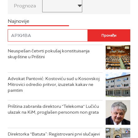
Prognoza
Najnovije
Neuspešan četvrti pokušaj konstituisanja
skupštine u Prištini
Advokat Pantović: Kostoviću sud u Kosovskoj
Mitrovici odredio pritvor, izuzetak kakav ne
pamtim
Priština zabranila direktoru "Telekoma" Lučiću
ulazak na KiM, proglašen personom non grata
Direktorka "Batuta”: Registrovani prvi slučajevi