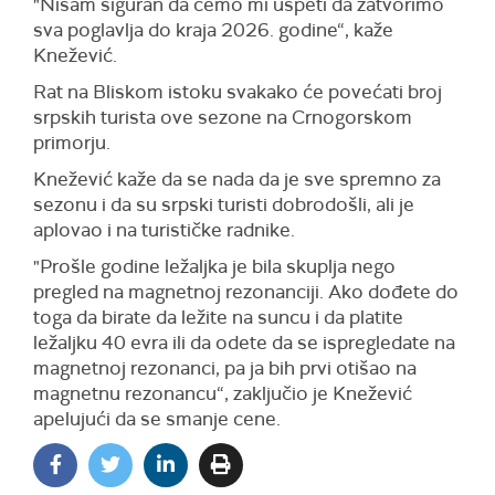
"Nisam siguran da ćemo mi uspeti da zatvorimo
sva poglavlja do kraja 2026. godine“, kaže
Knežević.
Rat na Bliskom istoku svakako će povećati broj
srpskih turista ove sezone na Crnogorskom
primorju.
Knežević kaže da se nada da je sve spremno za
sezonu i da su srpski turisti dobrodošli, ali je
aplovao i na turističke radnike.
"Prošle godine ležaljka je bila skuplja nego
pregled na magnetnoj rezonanciji. Ako dođete do
toga da birate da ležite na suncu i da platite
ležaljku 40 evra ili da odete da se ispregledate na
magnetnoj rezonanci, pa ja bih prvi otišao na
magnetnu rezonancu“, zaključio je Knežević
apelujući da se smanje cene.