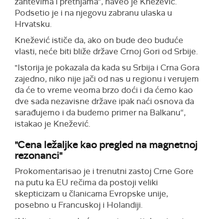
zahtevima i pretnjama“, naveo je Knežević.
Podsetio je i na njegovu zabranu ulaska u
Hrvatsku.
Knežević ističe da, ako on bude deo buduće
vlasti, neće biti bliže države Crnoj Gori od Srbije.
"Istorija je pokazala da kada su Srbija i Crna Gora
zajedno, niko nije jači od nas u regionu i verujem
da će to vreme veoma brzo doći i da ćemo kao
dve sada nezavisne države ipak naći osnova da
sarađujemo i da budemo primer na Balkanu“,
istakao je Knežević.
"Cena ležaljke kao pregled na magnetnoj
rezonanci"
Prokomentarisao je i trenutni zastoj Crne Gore
na putu ka EU rečima da postoji veliki
skepticizam u članicama Evropske unije,
posebno u Francuskoj i Holandiji.