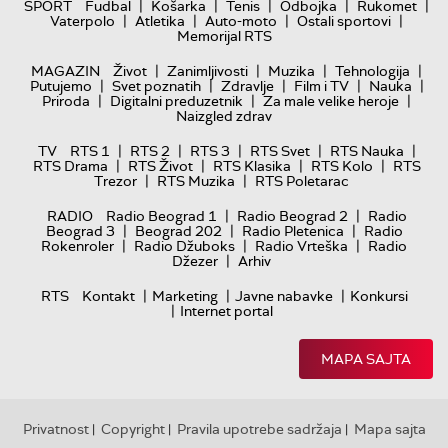
|
|
|
|
|
SPORT
Fudbal
Košarka
Tenis
Odbojka
Rukomet
|
|
|
|
Vaterpolo
Atletika
Auto-moto
Ostali sportovi
Memorijal RTS
|
|
|
|
MAGAZIN
Život
Zanimljivosti
Muzika
Tehnologija
|
|
|
|
|
Putujemo
Svet poznatih
Zdravlje
Film i TV
Nauka
|
|
|
Priroda
Digitalni preduzetnik
Za male velike heroje
Naizgled zdrav
|
|
|
|
|
TV
RTS 1
RTS 2
RTS 3
RTS Svet
RTS Nauka
|
|
|
|
RTS Drama
RTS Život
RTS Klasika
RTS Kolo
RTS
|
|
Trezor
RTS Muzika
RTS Poletarac
|
|
RADIO
Radio Beograd 1
Radio Beograd 2
Radio
|
|
|
Beograd 3
Beograd 202
Radio Pletenica
Radio
|
|
|
Rokenroler
Radio Džuboks
Radio Vrteška
Radio
|
Džezer
Arhiv
|
|
|
RTS
Kontakt
Marketing
Javne nabavke
Konkursi
|
Internet portal
MAPA SAJTA
Privatnost
Copyright
Pravila upotrebe sadržaja
Mapa sajta
|
|
|