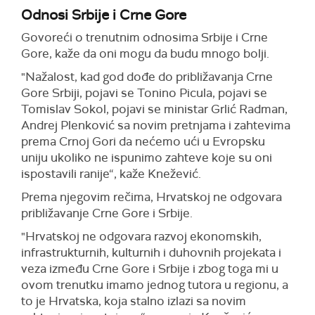
Odnosi Srbije i Crne Gore
Govoreći o trenutnim odnosima Srbije i Crne
Gore, kaže da oni mogu da budu mnogo bolji.
"Nažalost, kad god dođe do približavanja Crne
Gore Srbiji, pojavi se Tonino Picula, pojavi se
Tomislav Sokol, pojavi se ministar Grlić Radman,
Andrej Plenković sa novim pretnjama i zahtevima
prema Crnoj Gori da nećemo ući u Evropsku
uniju ukoliko ne ispunimo zahteve koje su oni
ispostavili ranije“, kaže Knežević.
Prema njegovim rečima, Hrvatskoj ne odgovara
približavanje Crne Gore i Srbije.
"Hrvatskoj ne odgovara razvoj ekonomskih,
infrastrukturnih, kulturnih i duhovnih projekata i
veza između Crne Gore i Srbije i zbog toga mi u
ovom trenutku imamo jednog tutora u regionu, a
to je Hrvatska, koja stalno izlazi sa novim