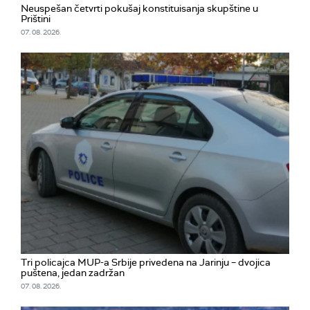
Neuspešan četvrti pokušaj konstituisanja skupštine u
Prištini
07. 08. 2026.
Tri policajca MUP-a Srbije privedena na Jarinju – dvojica
puštena, jedan zadržan
07. 08. 2026.