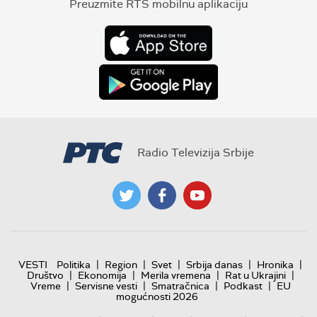
Preuzmite RTS mobilnu aplikaciju
Radio Televizija Srbije
|
|
|
|
|
VESTI
Politika
Region
Svet
Srbija danas
Hronika
|
|
|
|
Društvo
Ekonomija
Merila vremena
Rat u Ukrajini
|
|
|
|
Vreme
Servisne vesti
Smatračnica
Podkast
EU
mogućnosti 2026