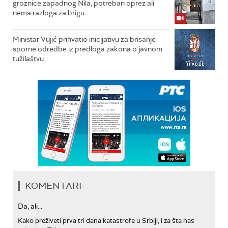
groznice zapadnog Nila, potreban oprez ali
nema razloga za brigu
Ministar Vujić prihvatio inicijativu za brisanje
sporne odredbe iz predloga zakona o javnom
tužilaštvu
KOMENTARI
Da, ali...
Kako preživeti prva tri dana katastrofe u Srbiji, i za šta nas