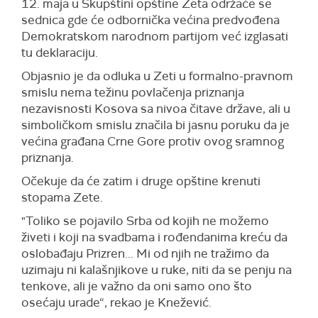
12. maja u Skupštini opštine Zeta održaće se
sednica gde će odbornička većina predvođena
Demokratskom narodnom partijom već izglasati
tu deklaraciju.
Objasnio je da odluka u Zeti u formalno-pravnom
smislu nema težinu povlačenja priznanja
nezavisnosti Kosova sa nivoa čitave države, ali u
simboličkom smislu značila bi jasnu poruku da je
većina građana Crne Gore protiv ovog sramnog
priznanja.
Očekuje da će zatim i druge opštine krenuti
stopama Zete.
"Toliko se pojavilo Srba od kojih ne možemo
živeti i koji na svadbama i rođendanima kreću da
oslobađaju Prizren... Mi od njih ne tražimo da
uzimaju ni kalašnjikove u ruke, niti da se penju na
tenkove, ali je važno da oni samo ono što
osećaju urade“, rekao je Knežević.