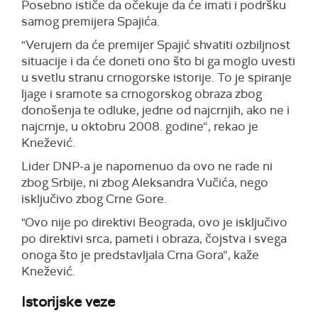
Posebno ističe da očekuje da će imati i podršku
samog premijera Spajića.
"Verujem da će premijer Spajić shvatiti ozbiljnost
situacije i da će doneti ono što bi ga moglo uvesti
u svetlu stranu crnogorske istorije. To je spiranje
ljage i sramote sa crnogorskog obraza zbog
donošenja te odluke, jedne od najcrnjih, ako ne i
najcrnje, u oktobru 2008. godine“, rekao je
Knežević.
Lider DNP-a je napomenuo da ovo ne rade ni
zbog Srbije, ni zbog Aleksandra Vučića, nego
isključivo zbog Crne Gore.
"Ovo nije po direktivi Beograda, ovo je isključivo
po direktivi srca, pameti i obraza, čojstva i svega
onoga što je predstavljala Crna Gora“, kaže
Knežević.
Istorijske veze