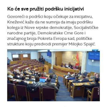
Ko će sve pružiti podršku inicijativi
Govoreći o podršci koju očekuje za inicijativu,
Knežević kaže da ne sumnja da imaju podršku
kolega iz Nove srpske demokratije, Socijalističke
narodne partije, Demokratske Crne Gore i
značajnog broja Pokreta Evropa sad, političke
strukture koju predvodi premijer Milojko Spajić.