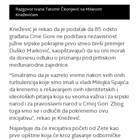
Razgovor Ivane Tatomir Čkonjević sa Milanom
Kneževićem
Knežević je rekao da je podatak da 85 odsto
građana Crne Gore ne podržava nezavisnost
južne srpske pokrajine prvo izneo bivši premijer
Duško Marković, saopštavajući da su oni morali
da donesu odluku o priznanju pod pritiskom
međunarodne zajednice.
"Smatramo da je sazrelo vreme nakon svih onih
turbulencija koje smo imali u vladi Milojka Spajića
da krenemo s rešavanjem ovih identitetskih i
ideoloških pitanja koja su veoma važna i za srpski
narod i za pravoslavni narod u Crnoj Gori. Zbog
toga smo se i odlučili da pokrenemo ovu
inicijativu“, rekao je Knežević.
Najavljuje da će inicijativa početi od Zete kao
prve opštine koja će kroz glasanje odborničke