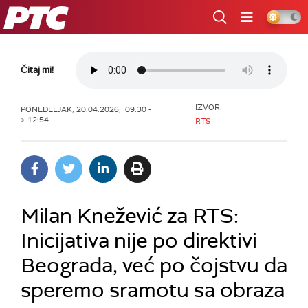
RTS
Čitaj mi!
IZVOR:
PONEDELJAK, 20.04.2026, 09:30 -
> 12:54
RTS
Milan Knežević za RTS:
Inicijativa nije po direktivi
Beograda, već po čojstvu da
speremo sramotu sa obraza