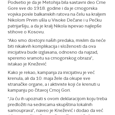
Podsetio je da je Metohija bila sastavni deo Crne
Gore sve do 1918. godine i da je crnogorska
vojska posle balkanskih ratova na čelu sa kraljem
Nikolom Prvim ušla u Visoke Dečane i u Pećku
patrijaršiju, a da je kralj Nikola ispevao najlepše
stihove o Kosovu.
"Ako smo dostojni naših predaka, mislim da neće
biti nikakvih komplikacija i složenosti da ova
inicijativa bude izglasana, odnosno da najzad,
speremo sramotu sa crnogorskog obraza“,
istakao je Knežević
Kako je rekao, kampanja za inicijativu je već
krenula, ali da 10. maja žele da okupe sve
stranačke organe, a i aktiviste koji će krenuti u
kampanju po čitavoj Crnoj Gori.
"Ja ću ih upoznati s ovom deklaracijom koju treba
predložiti na sednicama skupština lokalnih
samouprava“, naveo je Knežević i dodao da već