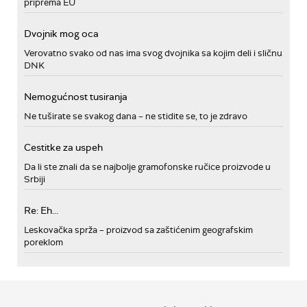
priprema EU
Dvojnik mog oca
Verovatno svako od nas ima svog dvojnika sa kojim deli i sličnu
DNK
Nemogućnost tusiranja
Ne tuširate se svakog dana – ne stidite se, to je zdravo
Cestitke za uspeh
Da li ste znali da se najbolje gramofonske ručice proizvode u
Srbiji
Re: Eh...
Leskovačka sprža – proizvod sa zaštićenim geografskim
poreklom