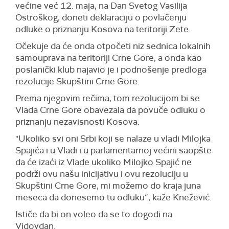
većine već 12. maja, na Dan Svetog Vasilija
Ostroškog, doneti deklaraciju o povlačenju
odluke o priznanju Kosova na teritoriji Zete.
Očekuje da će onda otpočeti niz sednica lokalnih
samouprava na teritoriji Crne Gore, a onda kao
poslanički klub najavio je i podnošenje predloga
rezolucije Skupštini Crne Gore.
Prema njegovim rečima, tom rezolucijom bi se
Vlada Crne Gore obavezala da povuče odluku o
priznanju nezavisnosti Kosova.
"Ukoliko svi oni Srbi koji se nalaze u vladi Milojka
Spajića i u Vladi i u parlamentarnoj većini saopšte
da će izaći iz Vlade ukoliko Milojko Spajić ne
podrži ovu našu inicijativu i ovu rezoluciju u
Skupštini Crne Gore, mi možemo do kraja juna
meseca da donesemo tu odluku“, kaže Knežević.
Ističe da bi on voleo da se to dogodi na
Vidovdan.