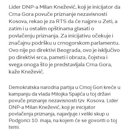
Lider DNP-a Milan Knežević, koji je inicijator da
Crna Gora povuče priznanje nezavisnosti
Kosova, rekao je za RTS da će najpre u Zeti, a
zatim i u ostalim opštinama glasati o
povlačenju priznanja. Za inicijativu očekuje i
značajnu podršku u crnogorskom parlamentu.
Ovo nije po direktivi Beograda, ovo je isključivo
po direktivi srca, pameti i obraza, čojstva i
svega onoga što je predstavljala Crna Gora,
kaže Knežević.
Demokratska narodna partija u Crnoj Gori kreće u
kampanju da vlada Milojka Spajića u toj državi
povuče priznanje nezavisnosti tzv. Kosova. Lider
DNP-a Milan Knežević, koji je inicijator
povlačenja priznanja, najavljuje i veliki skup u
Podgorici 10. maja, na kojem će se govoriti o toj
temi.