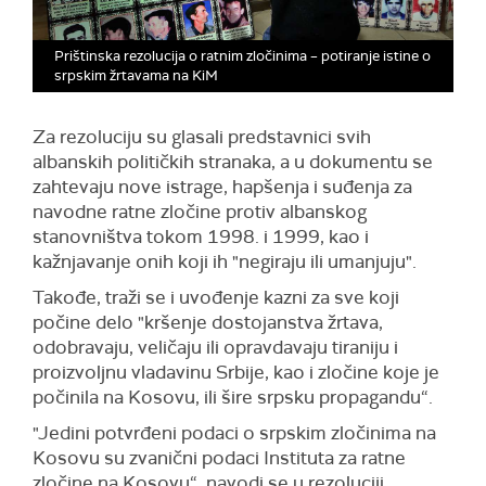
Prištinska rezolucija o ratnim zločinima – potiranje istine o
srpskim žrtavama na KiM
Za rezoluciju su glasali predstavnici svih
albanskih političkih stranaka, a u dokumentu se
zahtevaju nove istrage, hapšenja i suđenja za
navodne ratne zločine protiv albanskog
stanovništva tokom 1998. i 1999, kao i
kažnjavanje onih koji ih "negiraju ili umanjuju".
Takođe, traži se i uvođenje kazni za sve koji
počine delo "kršenje dostojanstva žrtava,
odobravaju, veličaju ili opravdavaju tiraniju i
proizvoljnu vladavinu Srbije, kao i zločine koje je
počinila na Kosovu, ili šire srpsku propagandu“.
"Jedini potvrđeni podaci o srpskim zločinima na
Kosovu su zvanični podaci Instituta za ratne
zločine na Kosovu“, navodi se u rezoluciji