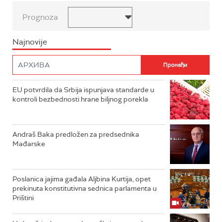
Prognoza
Najnovije
EU potvrdila da Srbija ispunjava standarde u
kontroli bezbednosti hrane biljnog porekla
Andraš Baka predložen za predsednika
Mađarske
Poslanica jajima gađala Aljbina Kurtija, opet
prekinuta konstitutivna sednica parlamenta u
Prištini