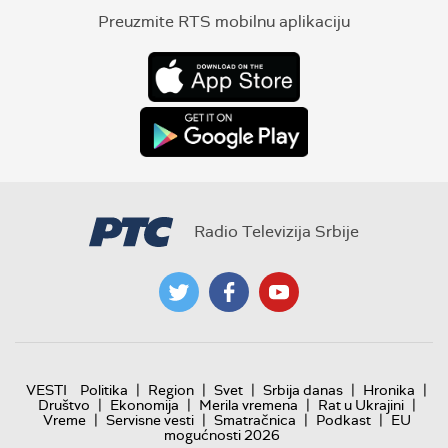
Preuzmite RTS mobilnu aplikaciju
Radio Televizija Srbije
|
|
|
|
|
VESTI
Politika
Region
Svet
Srbija danas
Hronika
|
|
|
|
Društvo
Ekonomija
Merila vremena
Rat u Ukrajini
|
|
|
|
Vreme
Servisne vesti
Smatračnica
Podkast
EU
mogućnosti 2026