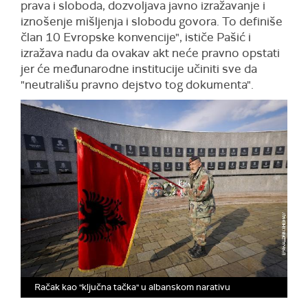
prava i sloboda, dozvoljava javno izražavanje i
iznošenje mišljenja i slobodu govora. To definiše
član 10 Evropske konvencije", ističe Pašić i
izražava nadu da ovakav akt neće pravno opstati
jer će međunarodne institucije učiniti sve da
"neutrališu pravno dejstvo tog dokumenta".
Račak kao "ključna tačka" u albanskom narativu