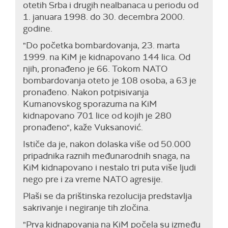
otetih Srba i drugih nealbanaca u periodu od
1. januara 1998. do 30. decembra 2000.
godine.
"Do početka bombardovanja, 23. marta
1999. na KiM je kidnapovano 144 lica. Od
njih, pronađeno je 66. Tokom NATO
bombardovanja oteto je 108 osoba, a 63 je
pronađeno. Nakon potpisivanja
Kumanovskog sporazuma na KiM
kidnapovano 701 lice od kojih je 280
pronađeno", kaže Vuksanović.
Ističe da je, nakon dolaska više od 50.000
pripadnika raznih međunarodnih snaga, na
KiM kidnapovano i nestalo tri puta više ljudi
nego pre i za vreme NATO agresije.
Plaši se da prištinska rezolucija predstavlja
sakrivanje i negiranje tih zločina.
"Prva kidnapovanja na KiM počela su između