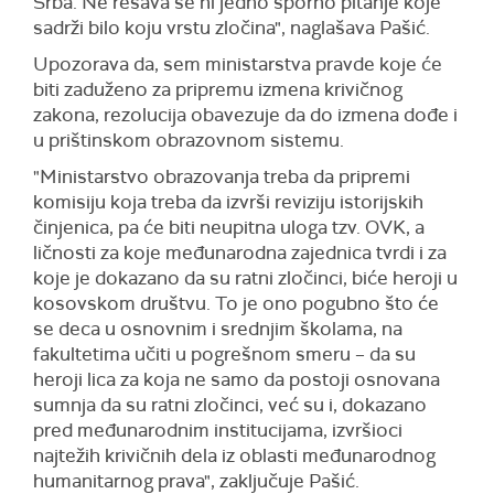
Srba. Ne rešava se ni jedno sporno pitanje koje
sadrži bilo koju vrstu zločina", naglašava Pašić.
Upozorava da, sem ministarstva pravde koje će
biti zaduženo za pripremu izmena krivičnog
zakona, rezolucija obavezuje da do izmena dođe i
u prištinskom obrazovnom sistemu.
"Ministarstvo obrazovanja treba da pripremi
komisiju koja treba da izvrši reviziju istorijskih
činjenica, pa će biti neupitna uloga tzv. OVK, a
ličnosti za koje međunarodna zajednica tvrdi i za
koje je dokazano da su ratni zločinci, biće heroji u
kosovskom društvu. To je ono pogubno što će
se deca u osnovnim i srednjim školama, na
fakultetima učiti u pogrešnom smeru – da su
heroji lica za koja ne samo da postoji osnovana
sumnja da su ratni zločinci, već su i, dokazano
pred međunarodnim institucijama, izvršioci
najtežih krivičnih dela iz oblasti međunarodnog
humanitarnog prava", zaključuje Pašić.