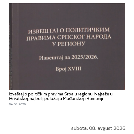
Izveštaj o političkim pravima Srba u regionu: Najteže u
Hrvatskoj, najbolji položaj u Mađarskoj i Rumuniji
04. 08. 2026.
subota, 08. avgust 2026.