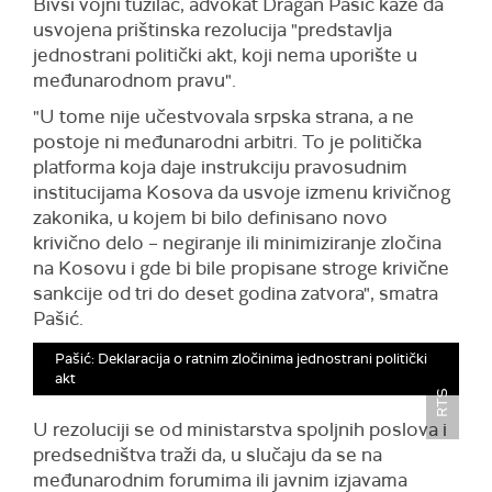
Bivši vojni tužilac, advokat Dragan Pašić kaže da
usvojena prištinska rezolucija "predstavlja
jednostrani politički akt, koji nema uporište u
međunarodnom pravu".
"U tome nije učestvovala srpska strana, a ne
postoje ni međunarodni arbitri. To je politička
platforma koja daje instrukciju pravosudnim
institucijama Kosova da usvoje izmenu krivičnog
zakonika, u kojem bi bilo definisano novo
krivično delo – negiranje ili minimiziranje zločina
na Kosovu i gde bi bile propisane stroge krivične
sankcije od tri do deset godina zatvora", smatra
Pašić.
Pašić: Deklaracija o ratnim zločinima jednostrani politički
akt
RTS
U rezoluciji se od ministarstva spoljnih poslova i
predsedništva traži da, u slučaju da se na
međunarodnim forumima ili javnim izjavama