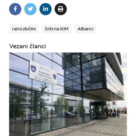
ratni zločini
Srbi na KiM
Albanci
Vezani članci