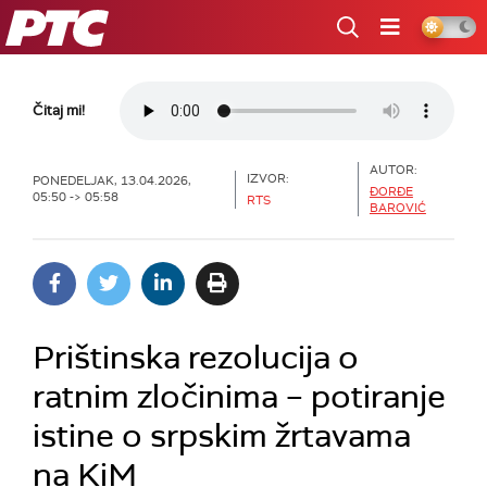
RTS
Čitaj mi!
AUTOR:
IZVOR:
PONEDELJAK, 13.04.2026,
ĐORĐE
05:50 -> 05:58
RTS
BAROVIĆ
Prištinska rezolucija o
ratnim zločinima – potiranje
istine o srpskim žrtavama
na KiM