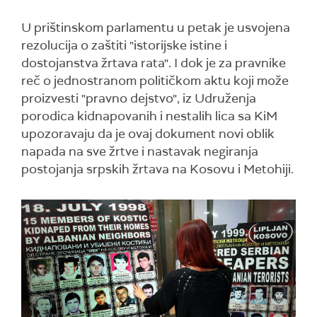
U prištinskom parlamentu u petak je usvojena
rezolucija o zaštiti "istorijske istine i
dostojanstva žrtava rata". I dok je za pravnike
reč o jednostranom političkom aktu koji može
proizvesti "pravno dejstvo", iz Udruženja
porodica kidnapovanih i nestalih lica sa KiM
upozoravaju da je ovaj dokument novi oblik
napada na sve žrtve i nastavak negiranja
postojanja srpskih žrtava na Kosovu i Metohiji.