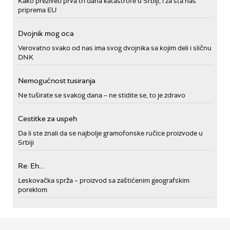
Kako preživeti prva tri dana katastrofe u Srbiji, i za šta nas
priprema EU
Dvojnik mog oca
Verovatno svako od nas ima svog dvojnika sa kojim deli i sličnu
DNK
Nemogućnost tusiranja
Ne tuširate se svakog dana – ne stidite se, to je zdravo
Cestitke za uspeh
Da li ste znali da se najbolje gramofonske ručice proizvode u
Srbiji
Re: Eh...
Leskovačka sprža – proizvod sa zaštićenim geografskim
poreklom