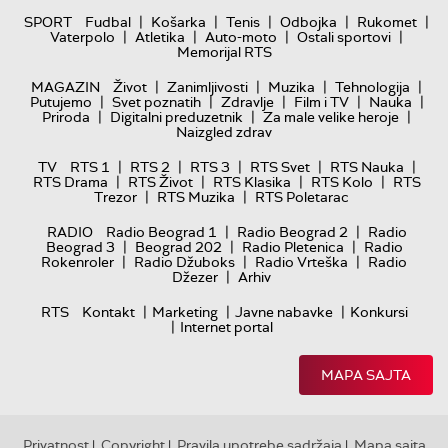
|
|
|
|
|
SPORT
Fudbal
Košarka
Tenis
Odbojka
Rukomet
|
|
|
|
Vaterpolo
Atletika
Auto-moto
Ostali sportovi
Memorijal RTS
|
|
|
|
MAGAZIN
Život
Zanimljivosti
Muzika
Tehnologija
|
|
|
|
|
Putujemo
Svet poznatih
Zdravlje
Film i TV
Nauka
|
|
|
Priroda
Digitalni preduzetnik
Za male velike heroje
Naizgled zdrav
|
|
|
|
|
TV
RTS 1
RTS 2
RTS 3
RTS Svet
RTS Nauka
|
|
|
|
RTS Drama
RTS Život
RTS Klasika
RTS Kolo
RTS
|
|
Trezor
RTS Muzika
RTS Poletarac
|
|
RADIO
Radio Beograd 1
Radio Beograd 2
Radio
|
|
|
Beograd 3
Beograd 202
Radio Pletenica
Radio
|
|
|
Rokenroler
Radio Džuboks
Radio Vrteška
Radio
|
Džezer
Arhiv
|
|
|
RTS
Kontakt
Marketing
Javne nabavke
Konkursi
|
Internet portal
MAPA SAJTA
Privatnost
Copyright
Pravila upotrebe sadržaja
Mapa sajta
|
|
|