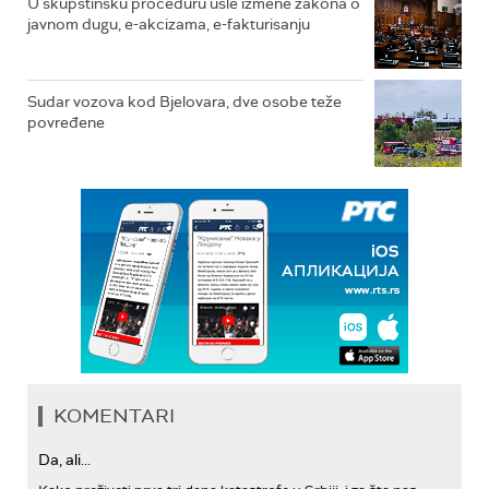
U skupštinsku proceduru ušle izmene zakona o
javnom dugu, e-akcizama, e-fakturisanju
Sudar vozova kod Bjelovara, dve osobe teže
povređene
KOMENTARI
Da, ali...