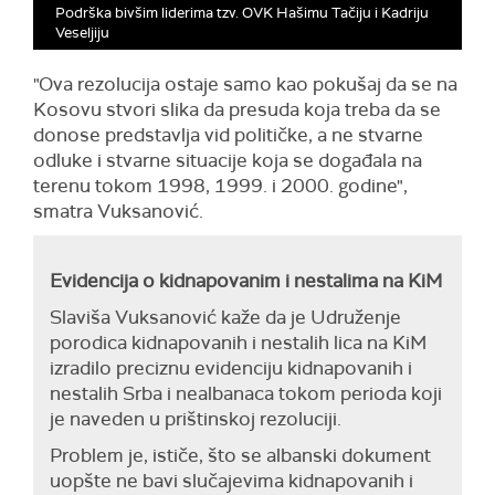
Podrška bivšim liderima tzv. OVK Hašimu Tačiju i Kadriju
Veseljiju
"Ova rezolucija ostaje samo kao pokušaj da se na
Kosovu stvori slika da presuda koja treba da se
donose predstavlja vid političke, a ne stvarne
odluke i stvarne situacije koja se događala na
terenu tokom 1998, 1999. i 2000. godine",
smatra Vuksanović.
Evidencija o kidnapovanim i nestalima na KiM
Slaviša Vuksanović kaže da je Udruženje
porodica kidnapovanih i nestalih lica na KiM
izradilo preciznu evidenciju kidnapovanih i
nestalih Srba i nealbanaca tokom perioda koji
je naveden u prištinskoj rezoluciji.
Problem je, ističe, što se albanski dokument
uopšte ne bavi slučajevima kidnapovanih i