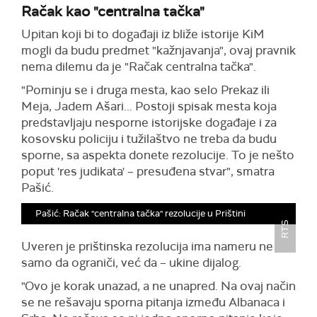
Račak kao "centralna tačka"
Upitan koji bi to događaji iz bliže istorije KiM
mogli da budu predmet "kažnjavanja", ovaj pravnik
nema dilemu da je "Račak centralna tačka".
"Pominju se i druga mesta, kao selo Prekaz ili
Meja, Jadem Ašari... Postoji spisak mesta koja
predstavljaju nesporne istorijske događaje i za
kosovsku policiju i tužilaštvo ne treba da budu
sporne, sa aspekta donete rezolucije. To je nešto
poput 'res judikata' – presuđena stvar", smatra
Pašić.
Pašić: Račak "centralna tačka" rezolucije u Prištini
RTS
Uveren je prištinska rezolucija ima nameru ne
samo da ograniči, već da – ukine dijalog.
"Ovo je korak unazad, a ne unapred. Na ovaj način
se ne rešavaju sporna pitanja između Albanaca i