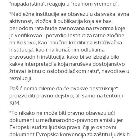
"napada istina", reaguju u "realnom vremenu".
"Nadležne institucije se obavezuju da svaka javna
aktivnost, izložba ili publikacija koja se bavi
periodom rata bude zasnovana na izvorima koje
je verifikovao i potvrdio Institut za ratne zločine
na Kosovu, kao 'naučno kredibilna istraživačka
institucija', kao i na konačnim odlukama
pravosudnih institucija, kako bi se izbegla bilo
kakva interpretacija koja narušava dostojanstvo
žrtava i istinu o oslobodilačkom ratu", navodi se u
rezoluciji.
Pašić nema dileme da će ovakve "instrukcije"
proizvoditi pravno dejstvo, ali samo na teritoriji
KiM.
"To nikako ne može biti pravno obavezujući
dokument u međunarodno-pravnom smislu jer
Evropski sud za ljudska prava, čiji je osnovni
dokument Evropska konvencija za zaštitu ljudskih