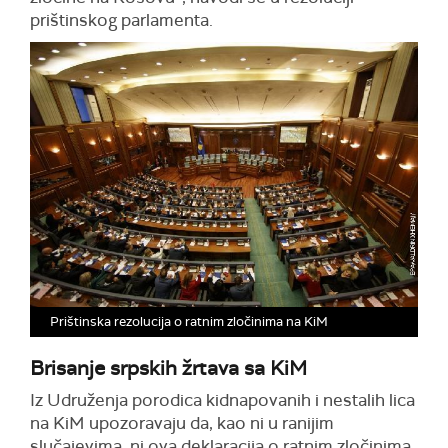
prištinskog parlamenta.
Prištinska rezolucija o ratnim zločinima na KiM
Brisanje srpskih žrtava sa KiM
Iz Udruženja porodica kidnapovanih i nestalih lica
na KiM upozoravaju da, kao ni u ranijim
slučajevima, ni ova deklaracija o ratnim zločinima