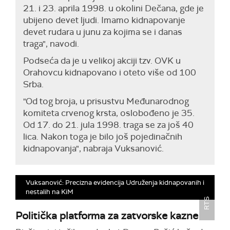
21. i 23. aprila 1998. u okolini Dečana, gde je
ubijeno devet ljudi. Imamo kidnapovanje
devet rudara u junu za kojima se i danas
traga", navodi.
Podseća da je u velikoj akciji tzv. OVK u
Orahovcu kidnapovano i oteto više od 100
Srba.
"Od tog broja, u prisustvu Međunarodnog
komiteta crvenog krsta, oslobođeno je 35.
Od 17. do 21. jula 1998. traga se za još 40
lica. Nakon toga je bilo još pojedinačnih
kidnapovanja", nabraja Vuksanović.
Vuksanović: Precizna evidencija Udruženja kidnapovanih i
nestalih na KiM
RTS
Politička platforma za zatvorske kazne