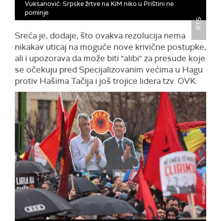
Vuksanović: Srpske žrtve na KiM niko u Prištini ne
pominje
RTS
Sreća je, dodaje, što ovakva rezolucija nema
nikakav uticaj na moguće nove krivične postupke,
ali i upozorava da može biti "alibi" za presude koje
se očekuju pred Specijalizovanim većima u Hagu
protiv Hašima Tačija i još trojice lidera tzv. OVK.