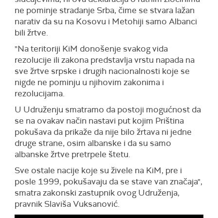
ne pominje stradanje Srba, čime se stvara lažan
narativ da su na Kosovu i Metohiji samo Albanci
bili žrtve.
"Na teritoriji KiM donošenje svakog vida
rezolucije ili zakona predstavlja vrstu napada na
sve žrtve srpske i drugih nacionalnosti koje se
nigde ne pominju u njihovim zakonima i
rezolucijama.
U Udruženju smatramo da postoji mogućnost da
se na ovakav način nastavi put kojim Priština
pokušava da prikaže da nije bilo žrtava ni jedne
druge strane, osim albanske i da su samo
albanske žrtve pretrpele štetu.
Sve ostale nacije koje su živele na KiM, pre i
posle 1999, pokušavaju da se stave van značaja",
smatra zakonski zastupnik ovog Udruženja,
pravnik Slaviša Vuksanović.