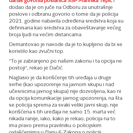
danas govorila poslanica SSP Marinika Tepić
i
dodao da je on juče na Odboru za unutrašnje
poslove i odbranu govorio o tome da je policija
2021. godine nabavila određena sredstva koja su
definisana kao sredstva za obaveštavanje većeg
broja ljudi na većim distancama.
Demantovao je navode da je to kupljeno da bi se
koristilo kao zvučni top.
"To je zabranjeno po našem zakonu i ta opcija ne
postoji", rekao je Dačić.
Naglasio je da korišćenje tih uređaja u druge
svrhe (kao upozorenje na javnom skupu i nad
učesnicima javnog skupa) nije dozvoljena, kao ni
da opcija komunikacije javnog upozorenja, na šta
se policija sprema za svaki veliki javni skup, nije
korišćena s tih uređaja ne samo 15. marta već
nikada ranije, iako, kako je rekao, policija na to
ima pravo prema pravilniku o policijskim
ovlašćenjima u članu 6 Zakona o policiji.