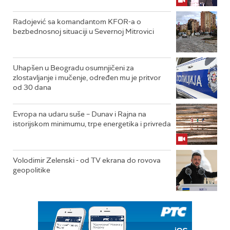
Radojević sa komandantom KFOR-a o
bezbednosnoj situaciji u Severnoj Mitrovici
Uhapšen u Beogradu osumnjičeni za
zlostavljanje i mučenje, određen mu je pritvor
od 30 dana
Evropa na udaru suše – Dunav i Rajna na
istorijskom minimumu, trpe energetika i privreda
Volodimir Zelenski - od TV ekrana do rovova
geopolitike