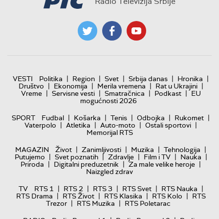
Radio Televizija Srbije
|
|
|
|
|
VESTI
Politika
Region
Svet
Srbija danas
Hronika
|
|
|
|
Društvo
Ekonomija
Merila vremena
Rat u Ukrajini
|
|
|
|
Vreme
Servisne vesti
Smatračnica
Podkast
EU
mogućnosti 2026
|
|
|
|
|
SPORT
Fudbal
Košarka
Tenis
Odbojka
Rukomet
|
|
|
|
Vaterpolo
Atletika
Auto-moto
Ostali sportovi
Memorijal RTS
|
|
|
|
MAGAZIN
Život
Zanimljivosti
Muzika
Tehnologija
|
|
|
|
|
Putujemo
Svet poznatih
Zdravlje
Film i TV
Nauka
|
|
|
Priroda
Digitalni preduzetnik
Za male velike heroje
Naizgled zdrav
|
|
|
|
|
TV
RTS 1
RTS 2
RTS 3
RTS Svet
RTS Nauka
|
|
|
|
RTS Drama
RTS Život
RTS Klasika
RTS Kolo
RTS
|
|
Trezor
RTS Muzika
RTS Poletarac