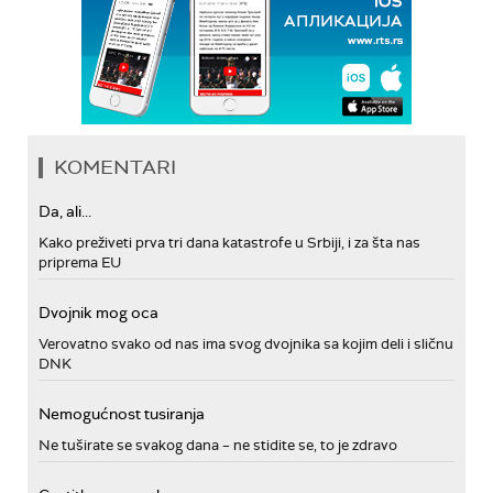
KOMENTARI
Da, ali...
Kako preživeti prva tri dana katastrofe u Srbiji, i za šta nas
priprema EU
Dvojnik mog oca
Verovatno svako od nas ima svog dvojnika sa kojim deli i sličnu
DNK
Nemogućnost tusiranja
Ne tuširate se svakog dana – ne stidite se, to je zdravo