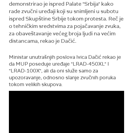
demonstrirao je ispred Palate "Srbija" kako
rade zvučni uređaji koji su snimljeni u subotu
ispred Skupštine Srbije tokom protesta. Reč je
o tehničkim sredstvima za pojačavanje zvuka,
za obaveštavanje većeg broja ljudi na većim
distancama, rekao je Dačić.
Ministar unutrašnjih poslova Ivica Dačić rekao je
da MUP poseduje uređaje "LRAD-450XL" I
"LRAD-100X", ali da oni služe samo za
upozoravanje, odnosno slanje zvučnih poruka
tokom velikih skupova.