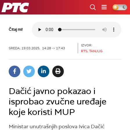
RTS
Čitaj mi!
IZVOR:
SREDA, 19.03.2025, 14:28 -> 17:43
RTS, TANJUG
Dačić javno pokazao i
isprobao zvučne uređaje
koje koristi MUP
Ministar unutrašnjih poslova Ivica Dačić