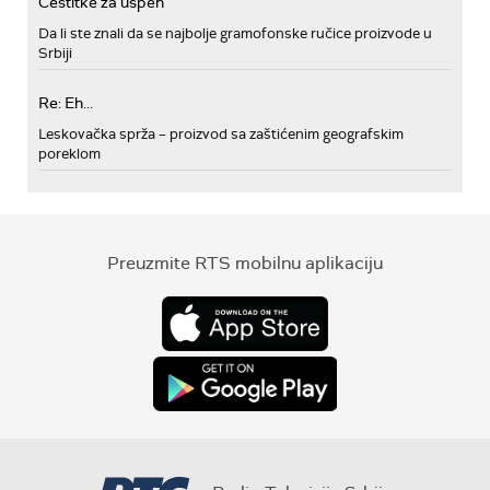
Cestitke za uspeh
Da li ste znali da se najbolje gramofonske ručice proizvode u
Srbiji
Re: Eh...
Leskovačka sprža – proizvod sa zaštićenim geografskim
poreklom
Preuzmite RTS mobilnu aplikaciju