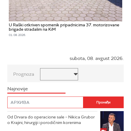
U Raški otkriven spomenik pripadnicima 37. motorizovane
brigade stradalim na KiM
01. 08. 2026.
subota, 08. avgust 2026.
Prognoza
Najnovije
Od Drvara do operacione sale – Nikica Grubor
o Krajini, hirurgiji i porodičnim korenima