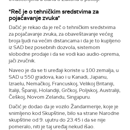
"Reč je o tehničkim sredstvima za
pojačavanje zvuka"
Dačić je rekao da je reč o tehničkim sredstvima
za pojačavanje zvuka, za obaveštavanje većeg
broja ljudi na većim distancama i da je to kupljeno
iz SAD bez posebnih dozvola, sistemom
slobodne prodaje i da se vodi kao audio-oprema,
jači zvučnik.
Naveo je da se ti uređaji koriste u 100 zemalja, u
SAD u 550 gradova, kao i u Kanadi, Japanu,
Izraelu, Nemačkoj, Francuskoj, Velikoj Britaniji,
Italiji, Španiji, Holandiji, Grčkoj, Poljskoj, Australiji,
Češkoj, Novom Zelandu, Singapuru.
Dačić je dodao da je vozilo Žandarmerije, koje je
snimljeno kod Skupštine, bilo sa strane Narodne
skupštine od 9. ujutru do 23.45 i da se nije
pomeralo, niti je taj uređaj nekud išao.