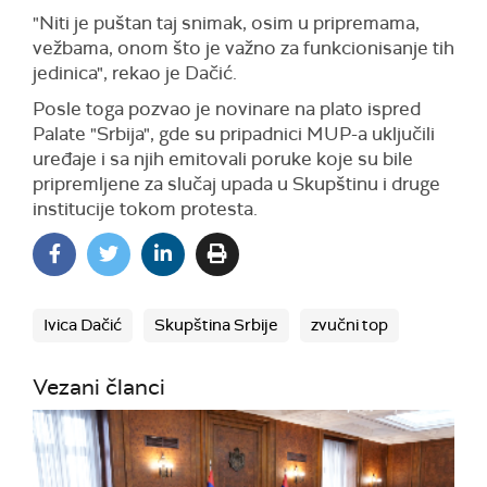
"Niti je puštan taj snimak, osim u pripremama,
vežbama, onom što je važno za funkcionisanje tih
jedinica", rekao je Dačić.
Posle toga pozvao je novinare na plato ispred
Palate "Srbija", gde su pripadnici MUP-a uključili
uređaje i sa njih emitovali poruke koje su bile
pripremljene za slučaj upada u Skupštinu i druge
institucije tokom protesta.
Ivica Dačić
Skupština Srbije
zvučni top
Vezani članci