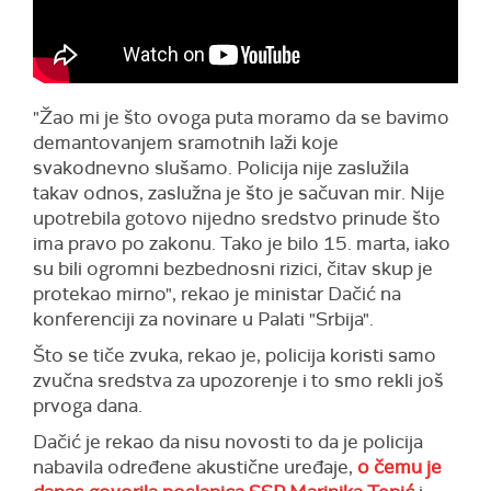
"Žao mi je što ovoga puta moramo da se bavimo
demantovanjem sramotnih laži koje
svakodnevno slušamo. Policija nije zaslužila
takav odnos, zaslužna je što je sačuvan mir. Nije
upotrebila gotovo nijedno sredstvo prinude što
ima pravo po zakonu. Tako je bilo 15. marta, iako
su bili ogromni bezbednosni rizici, čitav skup je
protekao mirno", rekao je ministar Dačić na
konferenciji za novinare u Palati "Srbija".
Što se tiče zvuka, rekao je, policija koristi samo
zvučna sredstva za upozorenje i to smo rekli još
prvoga dana.
Dačić je rekao da nisu novosti to da je policija
nabavila određene akustične uređaje,
o čemu je