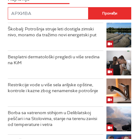
Škobalj: Potrošnja struje leti dostigla zimski
nivo, moramo da tražimo novi energetski put
Besplatni dermatološki pregledi u više sredina
na KiM
Restrikcije vode u više sela ariljske opštine,
kontrole i kazne zbog nenamenske potrošnje
Borba sa vatrenom stihijom u Deliblatskoj
peščari i na Stolovima, stanje na terenu zavisi
od temperature i vetra