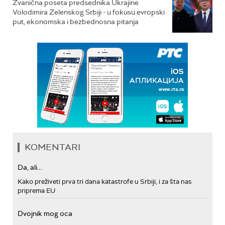
Zvanična poseta predsednika Ukrajine
Volodimira Zelenskog Srbiji - u fokusu evropski
put, ekonomska i bezbednosna pitanja
KOMENTARI
Da, ali...
Kako preživeti prva tri dana katastrofe u Srbiji, i za šta nas
priprema EU
Dvojnik mog oca