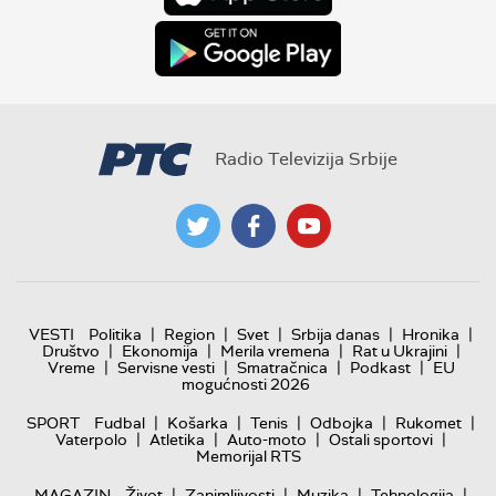
Radio Televizija Srbije
|
|
|
|
|
VESTI
Politika
Region
Svet
Srbija danas
Hronika
|
|
|
|
Društvo
Ekonomija
Merila vremena
Rat u Ukrajini
|
|
|
|
Vreme
Servisne vesti
Smatračnica
Podkast
EU
mogućnosti 2026
|
|
|
|
|
SPORT
Fudbal
Košarka
Tenis
Odbojka
Rukomet
|
|
|
|
Vaterpolo
Atletika
Auto-moto
Ostali sportovi
Memorijal RTS
|
|
|
|
MAGAZIN
Život
Zanimljivosti
Muzika
Tehnologija