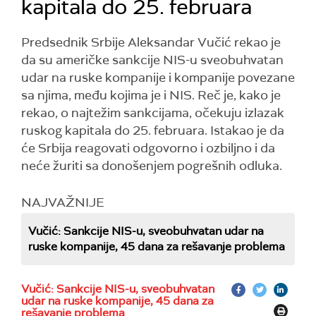
kapitala do 25. februara
Predsednik Srbije Aleksandar Vučić rekao je
da su američke sankcije NIS-u sveobuhvatan
udar na ruske kompanije i kompanije povezane
sa njima, među kojima je i NIS. Reč je, kako je
rekao, o najtežim sankcijama, očekuju izlazak
ruskog kapitala do 25. februara. Istakao je da
će Srbija reagovati odgovorno i ozbiljno i da
neće žuriti sa donošenjem pogrešnih odluka.
NAJVAŽNIJE
Vučić: Sankcije NIS-u, sveobuhvatan udar na
ruske kompanije, 45 dana za rešavanje problema
Vučić: Sankcije NIS-u, sveobuhvatan
udar na ruske kompanije, 45 dana za
rešavanje problema