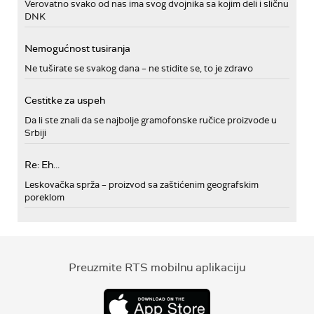
Verovatno svako od nas ima svog dvojnika sa kojim deli i sličnu
DNK
Nemogućnost tusiranja
Ne tuširate se svakog dana – ne stidite se, to je zdravo
Cestitke za uspeh
Da li ste znali da se najbolje gramofonske ručice proizvode u
Srbiji
Re: Eh...
Leskovačka sprža – proizvod sa zaštićenim geografskim
poreklom
Preuzmite RTS mobilnu aplikaciju