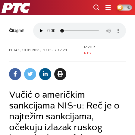
RTS
Čitaj mi!
IZVOR:
PETAK, 10.01.2025, 17:05 -> 17:29
RTS
Vučić o američkim
sankcijama NIS-u: Reč je o
najtežim sankcijama,
očekuju izlazak ruskog