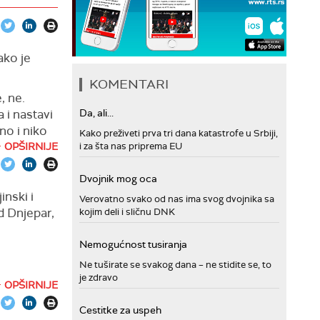
ako je
KOMENTARI
, ne.
 i nastavi
Da, ali...
no i niko
Kako preživeti prva tri dana katastrofe u Srbiji,
OPŠIRNIJE
i za šta nas priprema EU
rbiji.
Dvojnik mog oca
 i koji
inski i
Verovatno svako od nas ima svog dvojnika sa
a to i
ad Dnjepar,
kojim deli i sličnu DNK
 nikada iz
e Vučić.
Nemogućnost tusiranja
Ne tuširate se svakog dana – ne stidite se, to
sve drugo.
je zdravo
OPŠIRNIJE
takvo
Cestitke za uspeh