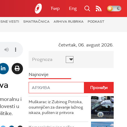
Ћир
Eng
ISNE VESTI
SMATRAČNICA
ARHIVA RUBRIKA
PODKAST
četvrtak, 06. avgust 2026.
Prognoza
Najnovije
tva
 moralnu i
Muškarac iz Zubinog Potoka,
dovesti u
osumnjičen za davanje lažnog
itike.
iskaza, pušten iz pritvora