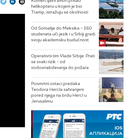
Komercijalni avion prišao
helikopteru u kojem je bio
Tramp, istražuju se okolnosti
Od Somalije do Meksika – 160
studenata uči jezik i u Srbiji gradi
svoju akademsku budućnost
Operativni tim Vlade Srbije: Prati
se svaki rizik – od
vodosnabdevanja do požara
Posmrtni ostaci predaka
Teodora Hercla sahranjeni
pored njega na brdu Hercl u
Jerusalimu