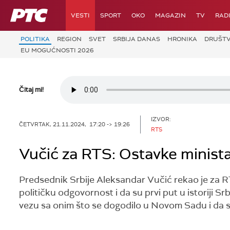
RTS
VESTI
SPORT
OKO
MAGAZIN
TV
RAD
POLITIKA
REGION
SVET
SRBIJA DANAS
HRONIKA
DRUŠT
EU MOGUĆNOSTI 2026
Čitaj mi!
IZVOR:
ČETVRTAK, 21.11.2024, 17:20 -> 19:26
RTS
Vučić za RTS: Ostavke minist
Predsednik Srbije Aleksandar Vučić rekao je za RT
političku odgovornost i da su prvi put u istoriji Sr
vezu sa onim što se dogodilo u Novom Sadu i da s