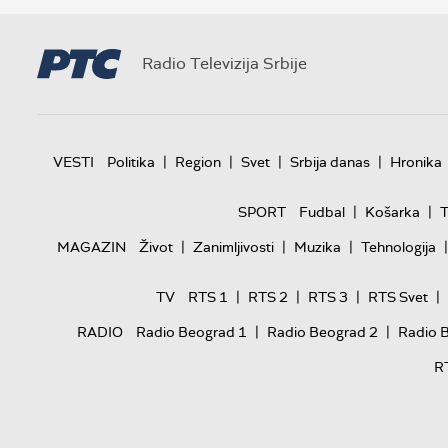
"To je s
ponašam 
ličnog od
Radio Televizija Srbije
Osvrnuo s
Novom S
"U svakoj
javnosti,
|
|
|
|
VESTI
Politika
Region
Svet
Srbija danas
Hronika
učinili um
gradsku s
|
|
SPORT
Fudbal
Košarka
T
svakodne
|
|
|
|
MAGAZIN
Život
Zanimljivosti
Muzika
Tehnologija
rekao je 
|
|
|
|
TV
RTS 1
RTS 2
RTS 3
RTS Svet
|
|
RADIO
Radio Beograd 1
Radio Beograd 2
Radio 
R