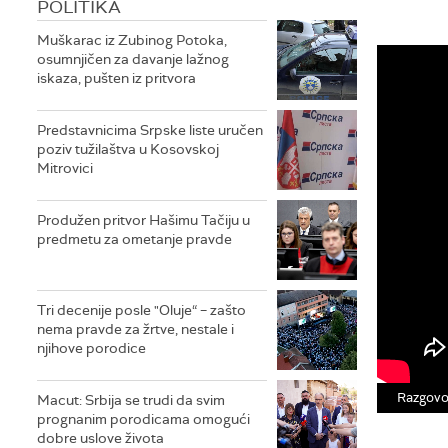
POLITIKA
Muškarac iz Zubinog Potoka,
osumnjičen za davanje lažnog
iskaza, pušten iz pritvora
Predstavnicima Srpske liste uručen
poziv tužilaštva u Kosovskoj
Mitrovici
Produžen pritvor Hašimu Tačiju u
predmetu za ometanje pravde
Tri decenije posle "Oluje“ – zašto
nema pravde za žrtve, nestale i
njihove porodice
Razgovo
Macut: Srbija se trudi da svim
prognanim porodicama omogući
dobre uslove života