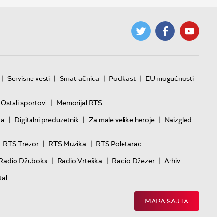
 da se
i od tog
tu u
nja
 koji nisu
|
|
|
|
Servisne vesti
Smatračnica
Podkast
EU mogućnosti
 su rušili
oji ih
|
Ostali sportovi
Memorijal RTS
jajem",
|
|
|
da
Digitalni preduzetnik
Za male velike heroje
Naizgled
|
|
RTS Trezor
RTS Muzika
RTS Poletarac
|
|
|
Radio Džuboks
Radio Vrteška
Radio Džezer
Arhiv
tal
MAPA SAJTA