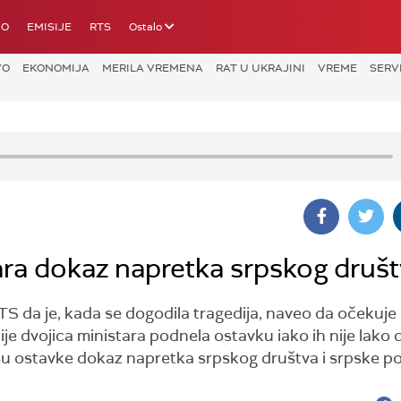
IO
EMISIJE
RTS
Ostalo
VO
EKONOMIJA
MERILA VREMENA
RAT U UKRAJINI
VREME
SERV
ara dokaz napretka srpskog druš
S da je, kada se dogodila tragedija, naveo da očekuje
bije dvojica ministara podnela ostavku iako ih nije lako 
u ostavke dokaz napretka srpskog društva i srpske pol