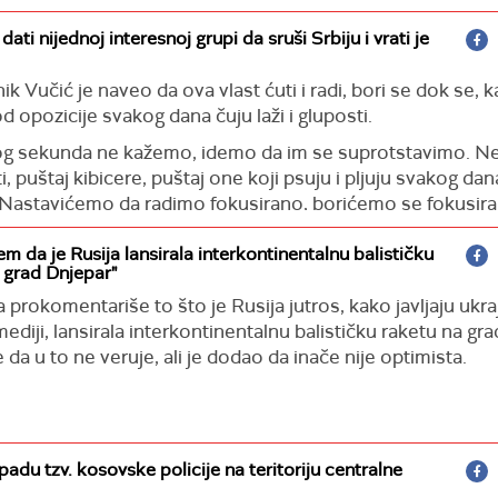
ti nijednoj interesnoj grupi da sruši Srbiju i vrati je
k Vučić je naveo da ova vlast ćuti i radi, bori se dok se, k
d opozicije svakog dana čuju laži i gluposti.
nog sekunda ne kažemo, idemo da im se suprotstavimo. Ne
, puštaj kibicere, puštaj one koji psuju i pljuju svakog dana
. Nastavićemo da radimo fokusirano, borićemo se fokusira
m pitanju zaustaviti neće", poručio je Vučić.
em da je Rusija lansirala interkontinentalnu balističku
itao slavu Aranđelovdan svim domaćinima koji je slave u S
 grad Dnjepar"
valim ljudima koji vole ovu zemlju, koji su u ogromnoj većini
 prokomentariše to što je Rusija jutros, kako javljaju ukraj
ova zemlja ne sme da stane. I zajednički ćemo se izboriti z
ediji, lansirala interkontinentalnu balističku raketu na gr
i ćemo pobediti sve one koji bi da drže zemlju u blatu i da
e da u to ne veruje, ali je dodao da inače nije optimista.
a njihovog lopovluka i nesposobnosti ne izađemo", rekao j
ekao, prethodna vlast je uništila 550.000 radnih mesta i 
mo i nećemo im nikada više dati priliku da nas vrate u to i 
padu tzv. kosovske policije na teritoriju centralne
oručio je Vučić.