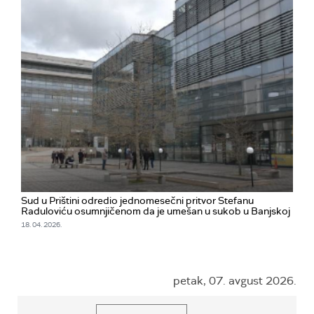
Sud u Prištini odredio jednomesečni pritvor Stefanu
Raduloviću osumnjičenom da je umešan u sukob u Banjskoj
18. 04. 2026.
petak, 07. avgust 2026.