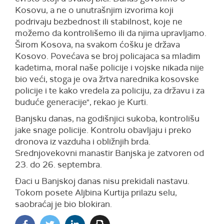
Kosovu, a ne o unutrašnjim izvorima koji
podrivaju bezbednost ili stabilnost, koje ne
možemo da kontrolišemo ili da njima upravljamo.
Širom Kosova, na svakom ćošku je država
Kosovo. Povećava se broj policajaca sa mladim
kadetima, moral naše policije i vojske nikada nije
bio veći, stoga je ova žrtva narednika kosovske
policije i te kako vredela za policiju, za državu i za
buduće generacije", rekao je Kurti.
Banjsku danas, na godišnjici sukoba, kontrolišu
jake snage policije. Kontrolu obavljaju i preko
dronova iz vazduha i obližnjih brda.
Srednjovekovni manastir Banjska je zatvoren od
23. do 26. septembra.
Đaci u Banjskoj danas nisu prekidali nastavu.
Tokom posete Aljbina Kurtija prilazu selu,
saobraćaj je bio blokiran.