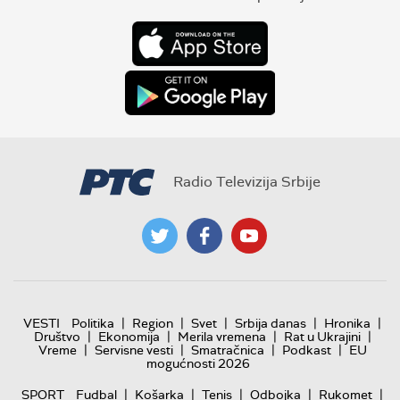
Radio Televizija Srbije
|
|
|
|
|
VESTI
Politika
Region
Svet
Srbija danas
Hronika
|
|
|
|
Društvo
Ekonomija
Merila vremena
Rat u Ukrajini
|
|
|
|
Vreme
Servisne vesti
Smatračnica
Podkast
EU
mogućnosti 2026
|
|
|
|
|
SPORT
Fudbal
Košarka
Tenis
Odbojka
Rukomet