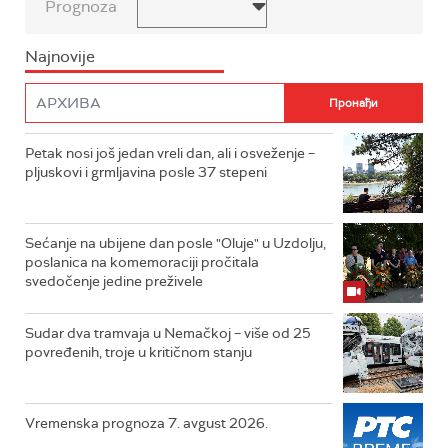
Prognoza
Najnovije
Petak nosi još jedan vreli dan, ali i osveženje –
pljuskovi i grmljavina posle 37 stepeni
Sećanje na ubijene dan posle "Oluje" u Uzdolju,
poslanica na komemoraciji pročitala
svedočenje jedine preživele
Sudar dva tramvaja u Nemačkoj – više od 25
povređenih, troje u kritičnom stanju
Vremenska prognoza 7. avgust 2026.