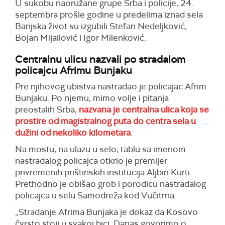
U sukobu naoružane grupe Srba i policije, 24.
septembra prošle godine u predelima iznad sela
Banjska život su izgubili Stefan Nedeljković,
Bojan Mijailović i Igor Milenković.
Centralnu ulicu nazvali po stradalom
policajcu Afrimu Bunjaku
Pre njihovog ubistva nastradao je policajac Afrim
Bunjaku. Po njemu, mimo volje i pitanja
preostalih Srba,
nazvana je centralna ulica koja se
prostire od magistralnog puta do centra sela u
dužini od nekoliko kilometara
.
Na mostu, na ulazu u selo, tablu sa imenom
nastradalog policajca otkrio je premijer
privremenih prištinskih institucija Aljbin Kurti.
Prethodno je obišao grob i porodicu nastradalog
policajca u selu Samodreža kod Vučitrna.
„Stradanje Afrima Bunjaka je dokaz da Kosovo
čvrsto stoji u svakoj bici. Danas govorimo o