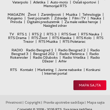
|
|
|
|
Vaterpolo
Atletika
Auto-moto
Ostali sportovi
Memorijal RTS
|
|
|
|
MAGAZIN
Život
Zanimljivosti
Muzika
Tehnologija
|
|
|
|
|
Putujemo
Svet poznatih
Zdravlje
Film i TV
Nauka
|
|
|
Priroda
Digitalni preduzetnik
Za male velike heroje
Naizgled zdrav
|
|
|
|
|
TV
RTS 1
RTS 2
RTS 3
RTS Svet
RTS Nauka
|
|
|
|
RTS Drama
RTS Život
RTS Klasika
RTS Kolo
RTS
|
|
Trezor
RTS Muzika
RTS Poletarac
|
|
RADIO
Radio Beograd 1
Radio Beograd 2
Radio
|
|
|
Beograd 3
Beograd 202
Radio Pletenica
Radio
|
|
|
Rokenroler
Radio Džuboks
Radio Vrteška
Radio
|
Džezer
Arhiv
|
|
|
RTS
Kontakt
Marketing
Javne nabavke
Konkursi
|
Internet portal
MAPA SAJTA
Privatnost
Copyright
Pravila upotrebe sadržaja
Mapa sajta
|
|
|
Copyright © 2008 - 2026 RTS. Sva prava zadržana.