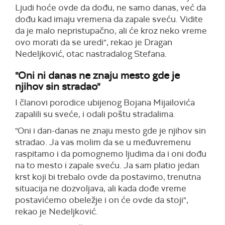
Ljudi hoće ovde da dođu, ne samo danas, već da
dođu kad imaju vremena da zapale sveću. Vidite
da je malo nepristupačno, ali će kroz neko vreme
ovo morati da se uredi", rekao je Dragan
Nedeljković, otac nastradalog Stefana.
"Oni ni danas ne znaju mesto gde je
njihov sin stradao"
I članovi porodice ubijenog Bojana Mijailovića
zapalili su sveće, i odali poštu stradalima.
"Oni i dan-danas ne znaju mesto gde je njihov sin
stradao. Ja vas molim da se u međuvremenu
raspitamo i da pomognemo ljudima da i oni dođu
na to mesto i zapale sveću. Ja sam platio jedan
krst koji bi trebalo ovde da postavimo, trenutna
situacija ne dozvoljava, ali kada dođe vreme
postavićemo obeležje i on će ovde da stoji",
rekao je Nedeljković.