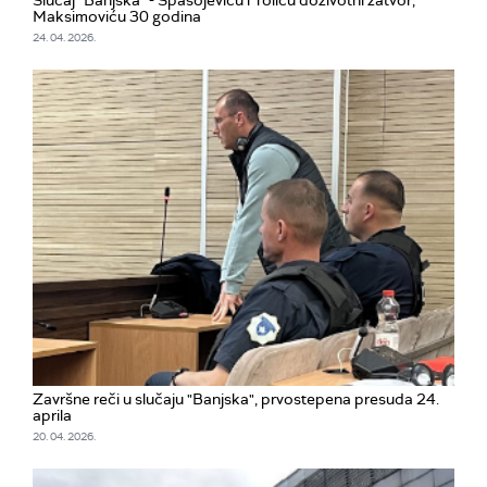
Slučaj "Banjska" - Spasojeviću i Toliću doživotni zatvor,
Maksimoviću 30 godina
24. 04. 2026.
Završne reči u slučaju "Banjska", prvostepena presuda 24.
aprila
20. 04. 2026.