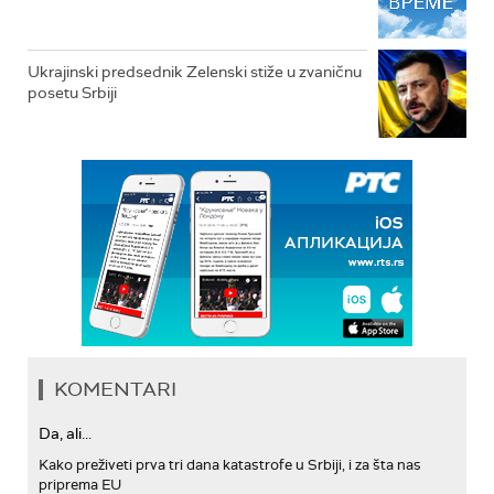
Ukrajinski predsednik Zelenski stiže u zvaničnu
posetu Srbiji
KOMENTARI
Da, ali...
Kako preživeti prva tri dana katastrofe u Srbiji, i za šta nas
priprema EU