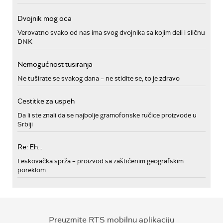
Dvojnik mog oca
Verovatno svako od nas ima svog dvojnika sa kojim deli i sličnu
DNK
Nemogućnost tusiranja
Ne tuširate se svakog dana – ne stidite se, to je zdravo
Cestitke za uspeh
Da li ste znali da se najbolje gramofonske ručice proizvode u
Srbiji
Re: Eh...
Leskovačka sprža – proizvod sa zaštićenim geografskim
poreklom
Preuzmite RTS mobilnu aplikaciju