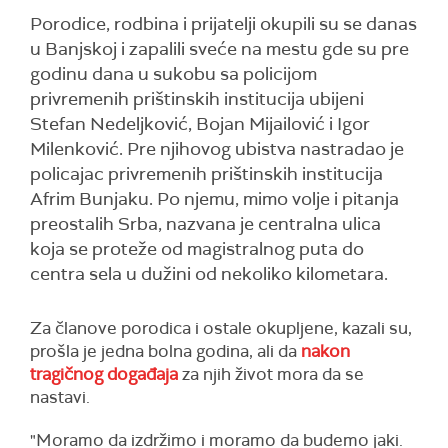
Porodice, rodbina i prijatelji okupili su se danas
u Banjskoj i zapalili sveće na mestu gde su pre
godinu dana u sukobu sa policijom
privremenih prištinskih institucija ubijeni
Stefan Nedeljković, Bojan Mijailović i Igor
Milenković. Pre njihovog ubistva nastradao je
policajac privremenih prištinskih institucija
Afrim Bunjaku. Po njemu, mimo volje i pitanja
preostalih Srba, nazvana je centralna ulica
koja se proteže od magistralnog puta do
centra sela u dužini od nekoliko kilometara.
Za članove porodica i ostale okupljene, kazali su,
prošla je jedna bolna godina, ali da
nakon
tragičnog događaja
za njih život mora da se
nastavi.
"Moramo da izdržimo i moramo da budemo jaki.