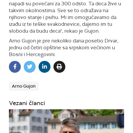
napadi su povećani za 300 odsto. Ta deca žive u
takvim okolnostima. Sve se to odražava na
njihovo stanje i psihu. Mi im omogućavamo da
izađu iz te teške svakodnevice, dajemo im tu
slobodu da budu deca", rekao je Gujon.
Arno Gujon je pre nekoliko dana posetio Drvar,
jednu od četiri opštine sa srpskom većinom u
Bosni i Hercegovini.
Arno Gujon
Vezani članci