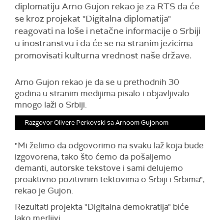
diplomatiju Arno Gujon rekao je za RTS da će
se kroz projekat "Digitalna diplomatija"
reagovati na loše i netačne informacije o Srbiji
u inostranstvu i da će se na stranim jezicima
promovisati kulturna vrednost naše države.
Arno Gujon rekao je da se u prethodnih 30
godina u stranim medijima pisalo i objavljivalo
mnogo laži o Srbiji.
Razgovor Olivere Perkovski sa Arnoom Gujonom
"Mi želimo da odgovorimo na svaku laž koja bude
izgovorena, tako što ćemo da pošaljemo
demanti, autorske tekstove i sami delujemo
proaktivno pozitivnim tektovima o Srbiji i Srbima",
rekao je Gujon.
Rezultati projekta "Digitalna demokratija" biće
lako merljivi.