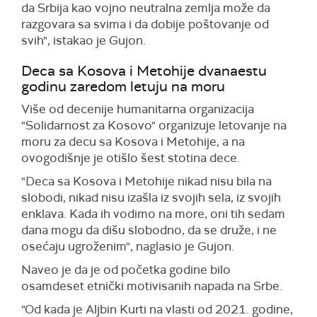
da Srbija kao vojno neutralna zemlja može da
razgovara sa svima i da dobije poštovanje od
svih", istakao je Gujon.
Deca sa Kosova i Metohije dvanaestu
godinu zaredom letuju na moru
Više od decenije humanitarna organizacija
"Solidarnost za Kosovo" organizuje letovanje na
moru za decu sa Kosova i Metohije, a na
ovogodišnje je otišlo šest stotina dece.
"Deca sa Kosova i Metohije nikad nisu bila na
slobodi, nikad nisu izašla iz svojih sela, iz svojih
enklava. Kada ih vodimo na more, oni tih sedam
dana mogu da dišu slobodno, da se druže, i ne
osećaju ugroženim", naglasio je Gujon.
Naveo je da je od početka godine bilo
osamdeset etnički motivisanih napada na Srbe.
"Od kada je Aljbin Kurti na vlasti od 2021. godine,