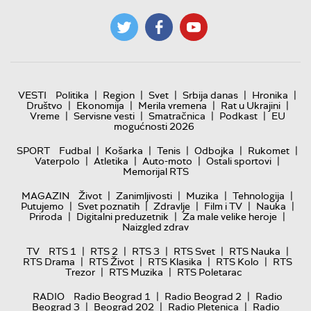
|
|
|
|
|
VESTI
Politika
Region
Svet
Srbija danas
Hronika
|
|
|
|
Društvo
Ekonomija
Merila vremena
Rat u Ukrajini
|
|
|
|
Vreme
Servisne vesti
Smatračnica
Podkast
EU
mogućnosti 2026
|
|
|
|
|
SPORT
Fudbal
Košarka
Tenis
Odbojka
Rukomet
|
|
|
|
Vaterpolo
Atletika
Auto-moto
Ostali sportovi
Memorijal RTS
|
|
|
|
MAGAZIN
Život
Zanimljivosti
Muzika
Tehnologija
|
|
|
|
|
Putujemo
Svet poznatih
Zdravlje
Film i TV
Nauka
|
|
|
Priroda
Digitalni preduzetnik
Za male velike heroje
Naizgled zdrav
|
|
|
|
|
TV
RTS 1
RTS 2
RTS 3
RTS Svet
RTS Nauka
|
|
|
|
RTS Drama
RTS Život
RTS Klasika
RTS Kolo
RTS
|
|
Trezor
RTS Muzika
RTS Poletarac
|
|
RADIO
Radio Beograd 1
Radio Beograd 2
Radio
|
|
|
Beograd 3
Beograd 202
Radio Pletenica
Radio