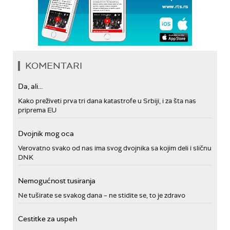
KOMENTARI
Da, ali...
Kako preživeti prva tri dana katastrofe u Srbiji, i za šta nas
priprema EU
Dvojnik mog oca
Verovatno svako od nas ima svog dvojnika sa kojim deli i sličnu
DNK
Nemogućnost tusiranja
Ne tuširate se svakog dana – ne stidite se, to je zdravo
Cestitke za uspeh