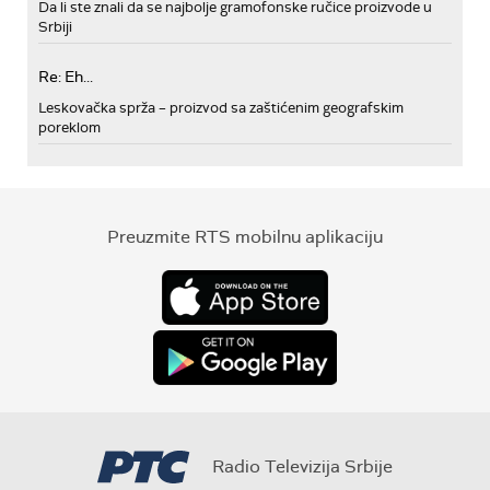
Da li ste znali da se najbolje gramofonske ručice proizvode u
Srbiji
Re: Eh...
Leskovačka sprža – proizvod sa zaštićenim geografskim
poreklom
Preuzmite RTS mobilnu aplikaciju
Radio Televizija Srbije