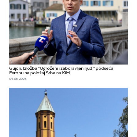
Gujon: Izložba "Ugroženi i zaboravljeni ljudi" podseća
Evropu na položaj Srba na KiM
04. 06. 2026.