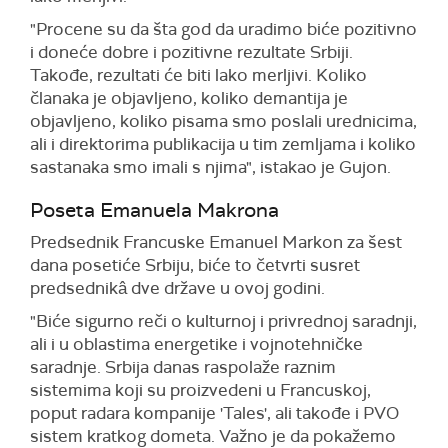
"Procene su da šta god da uradimo biće pozitivno
i doneće dobre i pozitivne rezultate Srbiji.
Takođe, rezultati će biti lako merljivi. Koliko
članaka je objavljeno, koliko demantija je
objavljeno, koliko pisama smo poslali urednicima,
ali i direktorima publikacija u tim zemljama i koliko
sastanaka smo imali s njima", istakao je Gujon.
Poseta Emanuela Makrona
Predsednik Francuske Emanuel Markon za šest
dana posetiće Srbiju, biće to četvrti susret
predsednikâ dve države u ovoj godini.
"Biće sigurno reči o kulturnoj i privrednoj saradnji,
ali i u oblastima energetike i vojnotehničke
saradnje. Srbija danas raspolaže raznim
sistemima koji su proizvedeni u Francuskoj,
poput radara kompanije 'Tales', ali takođe i PVO
sistem kratkog dometa. Važno je da pokažemo