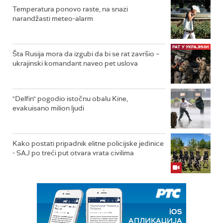
Temperatura ponovo raste, na snazi
narandžasti meteo-alarm
Šta Rusija mora da izgubi da bi se rat završio –
ukrajinski komandant naveo pet uslova
"Delfin" pogodio istočnu obalu Kine,
evakuisano milion ljudi
Kako postati pripadnik elitne policijske jedinice
- SAJ po treći put otvara vrata civilima