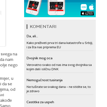
KOMENTARI
Da, ali...
Kako preživeti prva tri dana katastrofe u Srbiji,
i za šta nas priprema EU
 svega na
Dvojnik mog oca
e da nam
bolje nego
Verovatno svako od nas ima svog dvojnika sa
kojim deli i sličnu DNK
mijer, u
Nemogućnost tusiranja
i da se
Ne tuširate se svakog dana – ne stidite se, to
ijima, od
je zdravo
svi
 takođe
Cestitke za uspeh
. Samo