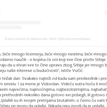
A post shared by Aleksandar Vučić (@buducnostsrbijeav)
, biće mnogo licemerja, biće mnogo neistina, biće mnogo
davno naučili - o kojima će oni koji sve čine protiv Srbij
aju da u stvari sve to čine upravo zbog Srbije jer mnogo 
ju naše interese u budućnosti", ističe Vučić.
 težak dan. Svakako najteži od kada sam predsednik i pre
m smislu. I za mene je Vidovdan. Videću sutra hoću li moć
vim najvećima, najmoćnijima, najbezobzirnijima, najbahat
u prethodnih nekoliko dana gotovo svi pobegli, ili gotovo 
 Uplašili su ih svojim pretnjama brutalnim, o čemu ću vam
 Srbiju ne mogu da uplaše. Nikada nisu mogli da je uplaše