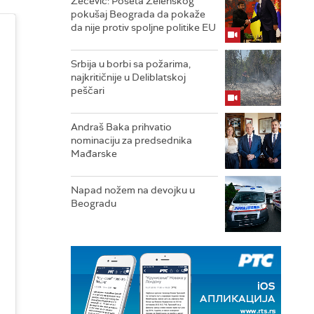
Zečević: Poseta Zelenskog
pokušaj Beograda da pokaže
da nije protiv spoljne politike EU
Srbija u borbi sa požarima,
najkritičnije u Deliblatskoj
peščari
Andraš Baka prihvatio
nominaciju za predsednika
Mađarske
Napad nožem na devojku u
Beogradu