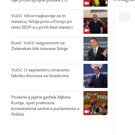
nije protiv spoljne politike EU
Vučić: Izbori najkasnije za tri
meseca, Srbija prva u Evropi po
rastu BDP-a u prvih šest meseci
Đurić: Vučić razgovorom sa
Zelenskim štiti interese Srbije
Vučić: U septembru otvaramo
fabriku dronova sa Izraelcima
Poslanica jajima gađala Aljbina
Kurtija, opet prekinuta
konstitutivna sednica parlamenta u
Prištini