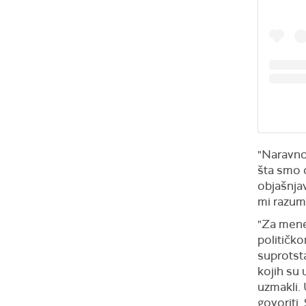
"Naravno
šta smo o
objašnjav
mi razume
"Za mene
političko
suprotsta
kojih su 
uzmakli.
govoriti.