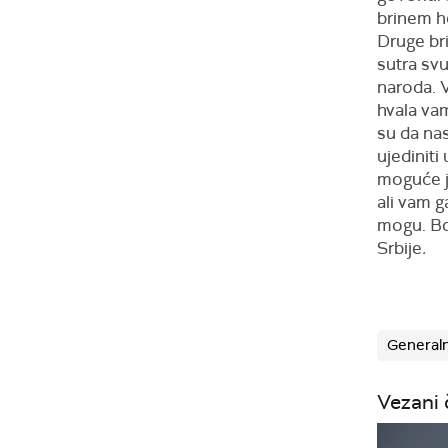
brinem ho
Druge br
sutra sv
naroda. V
hvala vam
su da nas
ujediniti
moguće j
ali vam g
mogu. Bor
Srbije
.
General
Vezani 