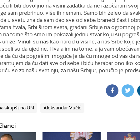
ću li biti dovoljno na visini zadatka da ne razočaram svoj
ige sam prebrinuo, više ih nemam. Samo bih želeo da svak
uda u svetu zna da sam dao sve od sebe braneći čast i ob
ama hvala, Srbi širom sveta, građani Srbije na ogromnoj p
 na tome što smo im pokazali jednu stvar koju su pogrešili 
 unize. Vinuli su nas kao narod u visine, a nas Srbe koje j
 uspeli su da ujedine. Hvala im na tome, a ja vam obećavam
e da ću da pogrešim, moguće je da ću mnoge od vas da r
arantujem da ću dati sve od sebe i biću hsrabar onoliko ko
iću se za našu svetinju, za našu Srbiju", poručio je pred
na skupština UN
Aleksandar Vučić
članci