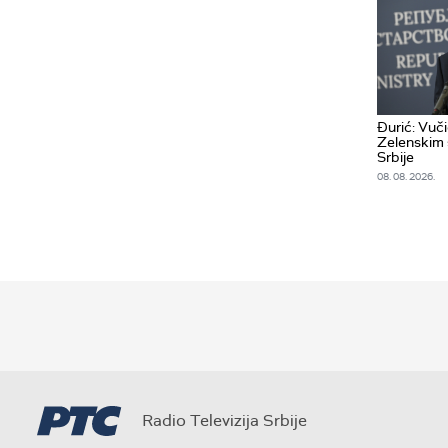
Đurić: Vuč
Zelenskim š
Srbije
08. 08. 2026.
Radio Televizija Srbije