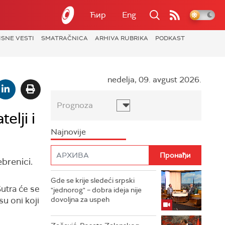
Ћир
Eng
ISNE VESTI
SMATRAČNICA
ARHIVA RUBRIKA
PODKAST
nedelja, 09. avgust 2026.
Prognoza
elji i
Najnovije
brenici.
Gde se krije sledeći srpski
Sutra će se
"jednorog" – dobra ideja nije
 su oni koji
dovoljna za uspeh