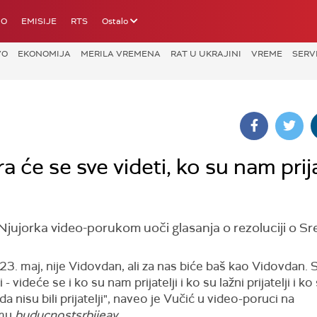
IO
EMISIJE
RTS
Ostalo
VO
EKONOMIJA
MERILA VREMENA
RAT U UKRAJINI
VREME
SERV
 će se sve videti, ko su nam prijat
Njujorka video-porukom uoči glasanja o rezoluciji o Sre
 23. maj, nije Vidovdan, ali za nas biće baš kao Vidovdan. 
 - videće se i ko su nam prijatelji i ko su lažni prijatelji i ko
a nisu bili prijatelji", naveo je Vučić u video-poruci na
amu
buducnostsrbijeav.