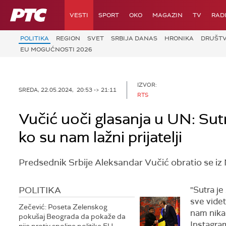
RTS
VESTI
SPORT
OKO
MAGAZIN
TV
RAD
POLITIKA
REGION
SVET
SRBIJA DANAS
HRONIKA
DRUŠT
EU MOGUĆNOSTI 2026
IZVOR:
SREDA, 22.05.2024, 20:53 -> 21:11
RTS
Vučić uoči glasanja u UN: Sutra
ko su nam lažni prijatelji
Predsednik Srbije Aleksandar Vučić obratio se iz 
POLITIKA
"Sutra je
sve videti
Zečević: Poseta Zelenskog
nam nikad
pokušaj Beograda da pokaže da
Instagr