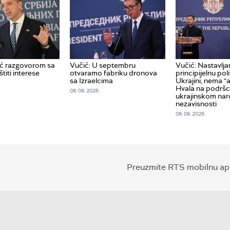
ić razgovorom sa
Vučić: U septembru
Vučić: Nastavlj
titi interese
otvaramo fabriku dronova
principijelnu pol
sa Izraelcima
Ukrajini, nema "al
Hvala na podršc
08. 08. 2026.
ukrajinskom nar
nezavisnosti
08. 08. 2026.
Preuzmite RTS mobilnu apl