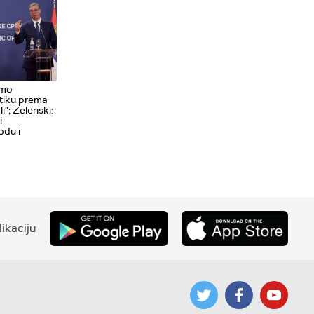
amo
itiku prema
i"; Zelenski:
i
odu i
ikaciju