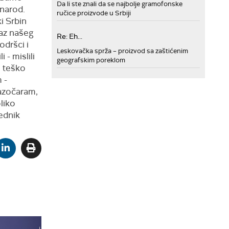
Da li ste znali da se najbolje gramofonske
 narod.
ručice proizvode u Srbiji
i Srbin
raz našeg
Re: Eh...
odršci i
Leskovačka sprža – proizvod sa zaštićenim
- mislili
geografskim poreklom
e teško
 -
azočaram,
liko
sednik