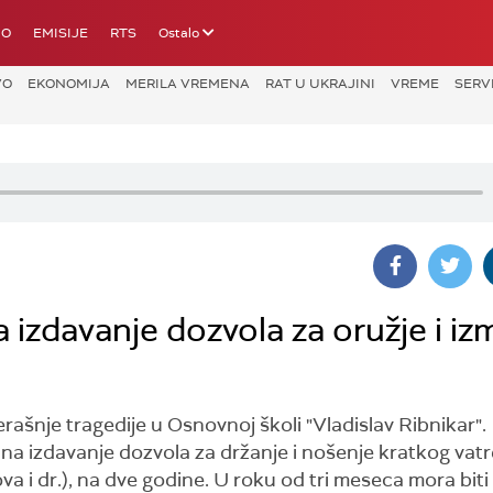
IO
EMISIJE
RTS
Ostalo
VO
EKONOMIJA
MERILA VREMENA
RAT U UKRAJINI
VREME
SERV
 izdavanje dozvola za oružje i i
rašnje tragedije u Osnovnoj školi "Vladislav Ribnikar".
a izdavanje dozvola za držanje i nošenje kratkog vat
va i dr.), na dve godine. U roku od tri meseca mora bit