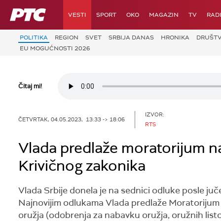
RTS
VESTI
SPORT
OKO
MAGAZIN
TV
RAD
POLITIKA
REGION
SVET
SRBIJA DANAS
HRONIKA
DRUŠT
EU MOGUĆNOSTI 2026
Čitaj mi!
IZVOR:
ČETVRTAK, 04.05.2023, 13:33 -> 18:06
RTS
Vlada predlaže moratorijum na
Krivičnog zakonika
Vlada Srbije donela je na sednici odluke posle juče
Najnovijim odlukama Vlada predlaže Moratorijum n
oružja (odobrenja za nabavku oružja, oružnih listo