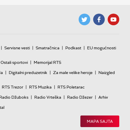
|
|
|
|
Servisne vesti
Smatračnica
Podkast
EU mogućnosti
|
Ostali sportovi
Memorijal RTS
|
|
|
da
Digitalni preduzetnik
Za male velike heroje
Naizgled
|
|
RTS Trezor
RTS Muzika
RTS Poletarac
|
|
|
Radio Džuboks
Radio Vrteška
Radio Džezer
Arhiv
tal
MAPA SAJTA