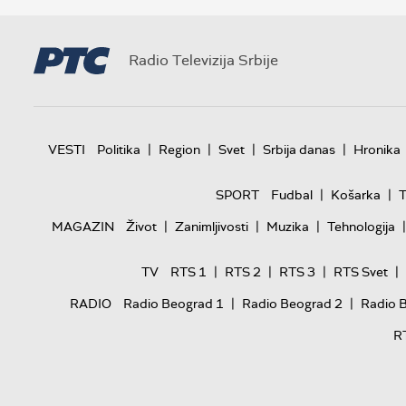
Radio Televizija Srbije
|
|
|
|
VESTI
Politika
Region
Svet
Srbija danas
Hronika
|
|
SPORT
Fudbal
Košarka
T
|
|
|
|
MAGAZIN
Život
Zanimljivosti
Muzika
Tehnologija
|
|
|
|
TV
RTS 1
RTS 2
RTS 3
RTS Svet
|
|
RADIO
Radio Beograd 1
Radio Beograd 2
Radio 
R