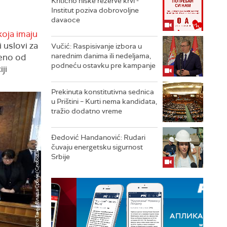
Kritično niske rezerve krvi -
Institut poziva dobrovoljne
davaoce
koja imaju
 uslovi za
Vučić: Raspisivanje izbora u
narednim danima ili nedeljama,
jeno od
podneću ostavku pre kampanje
ji
Prekinuta konstitutivna sednica
u Prištini – Kurti nema kandidata,
tražio dodatno vreme
Đedović Handanović: Rudari
čuvaju energetsku sigurnost
Srbije