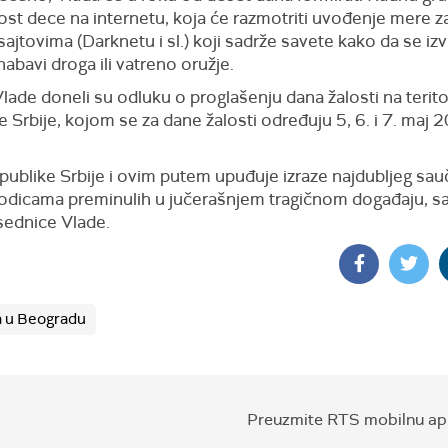
st dece na internetu, koja će razmotriti uvođenje mere 
sajtovima (Darknetu i sl.) koji sadrže savete kako da se izv
nabavi droga ili vatreno oružje.
lade doneli su odluku o proglašenju dana žalosti na teritor
 Srbije, kojom se za dane žalosti određuju 5, 6. i 7. maj 
publike Srbije i ovim putem upuđuje izraze najdubljeg sa
odicama preminulih u jučerašnjem tragičnom događaju, 
sednice Vlade.
a u Beogradu
Preuzmite RTS mobilnu apl