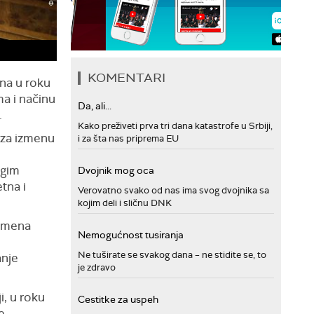
KOMENTARI
ena u roku
ma i načinu
Da, ali...
.
Kako preživeti prva tri dana katastrofe u Srbiji,
 za izmenu
i za šta nas priprema EU
ugim
Dvojnik mog oca
tna i
Verovatno svako od nas ima svog dvojnika sa
kojim deli i sličnu DNK
izmena
Nemogućnost tusiranja
Ne tuširate se svakog dana – ne stidite se, to
anje
je zdravo
i, u roku
Cestitke za uspeh
e