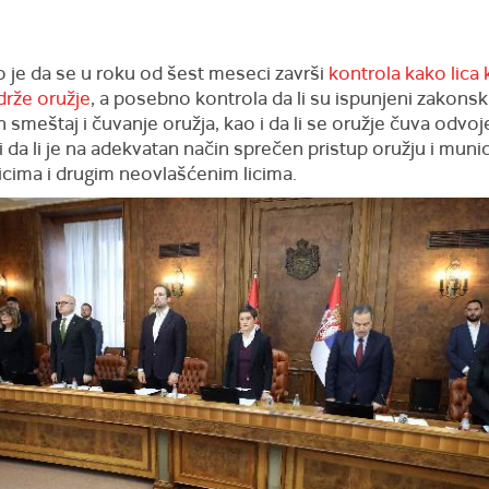
 je da se u roku od šest meseci završi
kontrola kako lica 
drže oružje
, a posebno kontrola da li su ispunjeni zakonski
smeštaj i čuvanje oružja, kao i da li se oružje čuva odvo
i da li je na adekvatan način sprečen pristup oružju i munici
icima i drugim neovlašćenim licima.