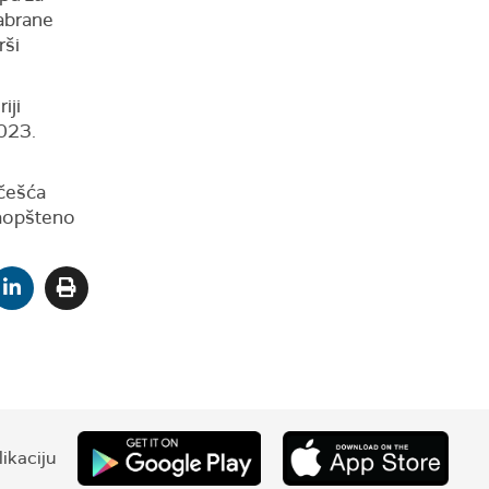
zabrane
rši
iji
2023.
učešća
saopšteno
ikaciju