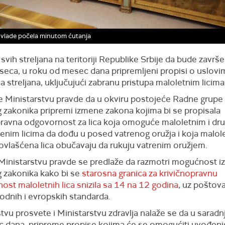
 vlade počela minutom ćutanja
svih streljana na teritoriji Republike Srbije da bude završ
seca, u roku od mesec dana pripremljeni propisi o uslovi
a streljana, uključujući zabranu pristupa maloletnim licima
e Ministarstvu pravde da u okviru postojeće Radne grupe
g zakonika pripremi izmene zakona kojima bi se propisala
pravna odgovornost za lica koja omoguće maloletnim i dr
enim licima da dođu u posed vatrenog oružja i koja malole
ovlašćena lica obučavaju da rukuju vatrenim oružjem.
Ministarstvu pravde se predlaže da razmotri mogućnost 
g zakonika kako bi se
starosna granica za krivičnopravnu
st maloletnih lica snizila sa 14 na 12 godina
, uz poštov
dnih i evropskih standarda.
tvu prosvete i Ministarstvu zdravlja nalaže se da u saradnj
 dana, pripreme propise kojima će se omogućiti uvođenj