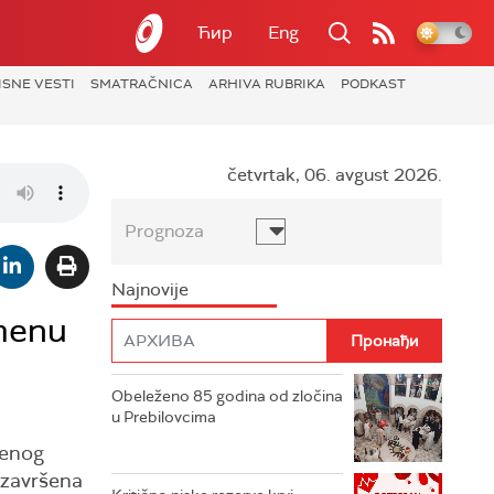
Ћир
Eng
ISNE VESTI
SMATRAČNICA
ARHIVA RUBRIKA
PODKAST
četvrtak, 06. avgust 2026.
Prognoza
Najnovije
zmenu
Obeleženo 85 godina od zločina
u Prebilovcima
renog
i završena