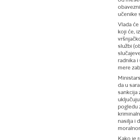
obavezni
učenike 
Vlada će 
koji će, 
vršnjačko
službi (o
slučajeve
radnika i
mere zab
Ministars
da u sar
sankcija
uključuju
pogledu z
kriminal
nasilja i
moralnom
Kako je 