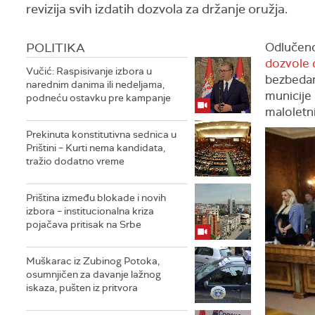
revizija svih izdatih dozvola za držanje oružja.
POLITIKA
Odlučeno
dozvole 
Vučić: Raspisivanje izbora u
bezbedan 
narednim danima ili nedeljama,
municije 
podneću ostavku pre kampanje
maloletn
Prekinuta konstitutivna sednica u
Prištini – Kurti nema kandidata,
tražio dodatno vreme
Priština između blokade i novih
izbora – institucionalna kriza
pojačava pritisak na Srbe
Muškarac iz Zubinog Potoka,
osumnjičen za davanje lažnog
iskaza, pušten iz pritvora