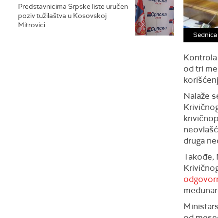
Predstavnicima Srpske liste uručen
poziv tužilaštva u Kosovskoj
Mitrovici
Sednica
Kontrola 
od tri me
korišćenj
Nalaže s
Krivično
krivično
neovlašć
druga ne
Takođe, 
Krivično
odgovorno
međunaro
Ministars
od mesec