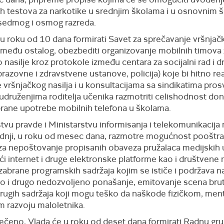
h testova za narkotike u srednjim školama i u osnovnim 
sedmog i osmog razreda.
u roku od 10 dana formirati Savet za sprečavanje vršnjačk
između ostalog, obezbediti organizovanje mobilnih timova
 nasilje kroz protokole između centara za socijalni rad i d
brazovne i zdravstvene ustanove, policija) koje bi hitno r
 vršnjačkog nasilja i u konsultacijama sa sindikatima pros
 udruženjima roditelja učenika razmotriti celishodnost do
rane upotrebe mobilnih telefona u školama.
tvu pravde i Ministarstvu informisanja i telekomunikacija 
adnji, u roku od mesec dana, razmotre mogućnost pooštra
 za nepoštovanje propisanih obaveza pružalaca medijskih 
ći internet i druge elektronske platforme kao i društvene 
abrane programskih sadržaja kojim se ističe i podržava na
no i drugo nedozvoljeno ponašanje, emitovanje scena bru
 drugih sadržaja koji mogu teško da naškode fizičkom, ment
 razvoju maloletnika.
rečeno, Vlada će u roku od deset dana formirati Radnu gr