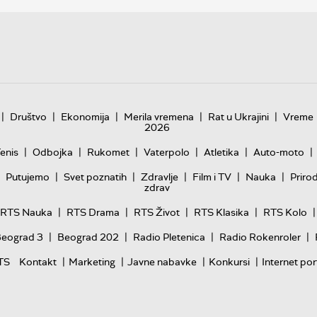
|
|
|
|
|
Društvo
Ekonomija
Merila vremena
Rat u Ukrajini
Vreme
2026
|
|
|
|
|
|
enis
Odbojka
Rukomet
Vaterpolo
Atletika
Auto-moto
|
|
|
|
|
Putujemo
Svet poznatih
Zdravlje
Film i TV
Nauka
Priro
zdrav
|
|
|
|
|
RTS Nauka
RTS Drama
RTS Život
RTS Klasika
RTS Kolo
|
|
|
|
Beograd 3
Beograd 202
Radio Pletenica
Radio Rokenroler
|
|
|
|
TS
Kontakt
Marketing
Javne nabavke
Konkursi
Internet por