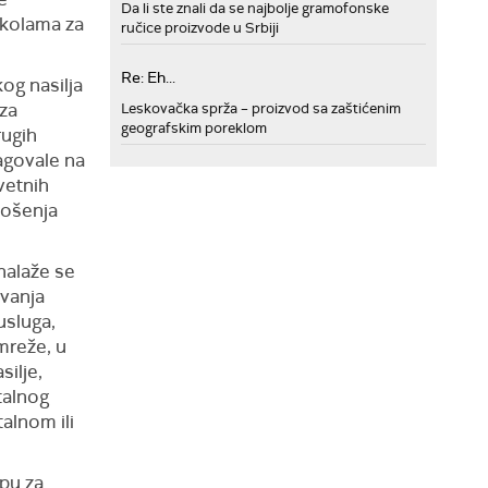
Da li ste znali da se najbolje gramofonske
školama za
ručice proizvode u Srbiji
Re: Eh...
og nasilja
 za
Leskovačka sprža – proizvod sa zaštićenim
geografskim poreklom
rugih
eagovale na
vetnih
nošenja
nalaže se
vanja
usluga,
mreže, u
silje,
talnog
alnom ili
upu za