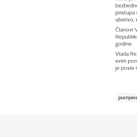
bezbedno
pristupa 
ubistvo, 
Članovi V
Republike
godine.
Vlada Re
svim por
je posle 
pucnjav