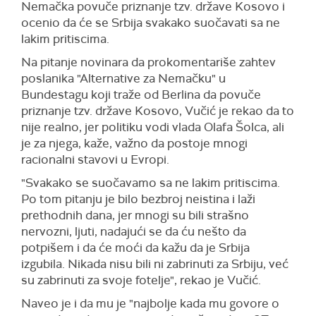
Nemačka povuče priznanje tzv. države Kosovo i
ocenio da će se Srbija svakako suočavati sa ne
lakim pritiscima.
Na pitanje novinara da prokomentariše zahtev
poslanika "Alternative za Nemačku" u
Bundestagu koji traže od Berlina da povuče
priznanje tzv. države Kosovo, Vučić je rekao da to
nije realno, jer politiku vodi vlada Olafa Šolca, ali
je za njega, kaže, važno da postoje mnogi
racionalni stavovi u Evropi.
"Svakako se suočavamo sa ne lakim pritiscima.
Po tom pitanju je bilo bezbroj neistina i laži
prethodnih dana, jer mnogi su bili strašno
nervozni, ljuti, nadajući se da ću nešto da
potpišem i da će moći da kažu da je Srbija
izgubila. Nikada nisu bili ni zabrinuti za Srbiju, već
su zabrinuti za svoje fotelje", rekao je Vučić.
Naveo je i da mu je "najbolje kada mu govore o