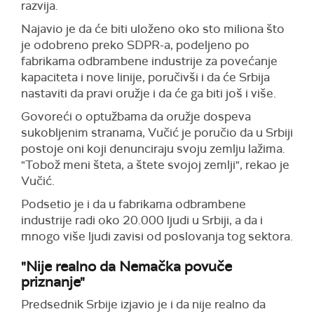
razvija.
Najavio je da će biti uloženo oko sto miliona što
je odobreno preko SDPR-a, podeljeno po
fabrikama odbrambene industrije za povećanje
kapaciteta i nove linije, poručivši i da će Srbija
nastaviti da pravi oružje i da će ga biti još i više.
Govoreći o optužbama da oružje dospeva
sukobljenim stranama, Vučić je poručio da u Srbiji
postoje oni koji denunciraju svoju zemlju lažima.
"Tobož meni šteta, a štete svojoj zemlji", rekao je
Vučić.
Podsetio je i da u fabrikama odbrambene
industrije radi oko 20.000 ljudi u Srbiji, a da i
mnogo više ljudi zavisi od poslovanja tog sektora.
"Nije realno da Nemačka povuče
priznanje"
Predsednik Srbije izjavio je i da nije realno da