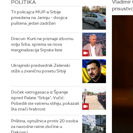
POLITIKA
Vladimir 
prisustv
Tri policajca MUP-a Srbije
privedena na Jarinju – dvojica
puštena, jedan zadržan
Drecun: Kurti ne priznaje izbornu
volju Srba, sprema se nova
marginalizacija Srpske liste
Ukrajinski predsednik Zelenski
stiže u zvaničnu posetu Srbiji
Doček vatrogasaca iz Španije
ispred Palate "Srbija"; Vučić:
Pobedili ste vatrenu stihiju, pokazali
šta znači hrabrost
Priština, optužnica protiv 20 osoba
za navodne ratne zločine u
Đakovici