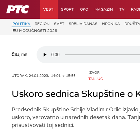
RTS
VESTI
SPORT
OKO
MAGAZIN
TV
RAD
POLITIKA
REGION
SVET
SRBIJA DANAS
HRONIKA
DRUŠT
EU MOGUĆNOSTI 2026
Čitaj mi!
IZVOR:
UTORAK, 24.01.2023, 14:01 -> 15:55
TANJUG
Uskoro sednica Skupštine o K
Predsednik Skupštine Srbije Vladimir Orlić izjavio
uskoro, verovatno u narednih desetak dana. Tanj
prisustvovati toj sednici.