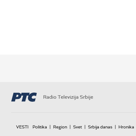
Radio Televizija Srbije
|
|
|
|
VESTI
Politika
Region
Svet
Srbija danas
Hronika