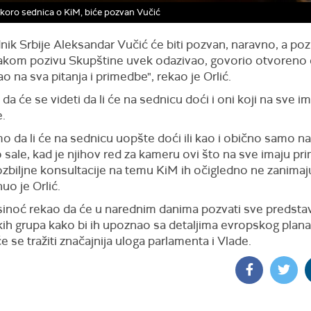
skoro sednica o KiM, biće pozvan Vučić
ik Srbije Aleksandar Vučić će biti pozvan, naravno, a poz
akom pozivu Skupštine uvek odazivao, govorio otvoreno 
 na sva pitanja i primedbe", rekao je Orlić.
da će se videti da li će na sednicu doći i oni koji na sve i
.
o da li će na sednicu uopšte doći ili kao i obično samo n
 sale, kad je njihov red za kameru ovi što na sve imaju pr
zbiljne konsultacije na temu KiM ih očigledno ne zanimaj
o je Orlić.
 sinoć rekao da će u narednim danima pozvati sve predsta
kih grupa kako bi ih upoznao sa detaljima evropskog plana
će se tražiti značajnija uloga parlamenta i Vlade.