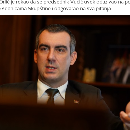
Orlić je rekao da se predsednik Vučić uvek odazivao na po
o sednicama Skupštine i odgovarao na sva pitanja.