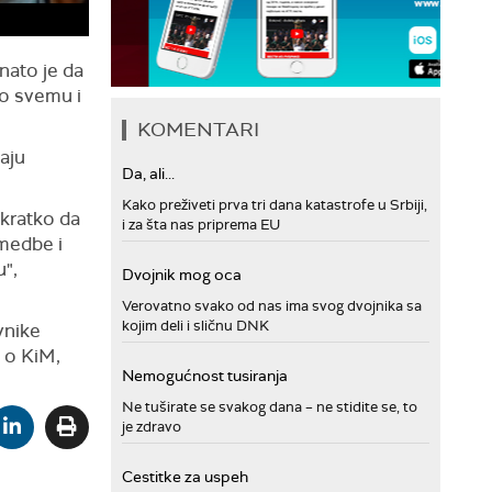
nato je da
o svemu i
KOMENTARI
maju
Da, ali...
Kako preživeti prva tri dana katastrofe u Srbiji,
akratko da
i za šta nas priprema EU
imedbe i
u",
Dvojnik mog oca
Verovatno svako od nas ima svog dvojnika sa
kojim deli i sličnu DNK
vnike
 o KiM,
Nemogućnost tusiranja
Ne tuširate se svakog dana – ne stidite se, to
je zdravo
Cestitke za uspeh