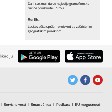
Da li ste znali da se najbolje gramofonske
ručice proizvode u Srbiji
Re: Eh...
Leskovačka sprža – proizvod sa zaštićenim
geografskim poreklom
ikaciju
|
|
|
|
Servisne vesti
Smatračnica
Podkast
EU mogućnosti