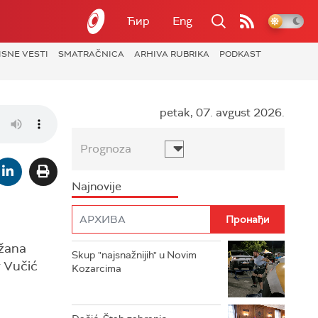
Ћир
Eng
ISNE VESTI
SMATRAČNICA
ARHIVA RUBRIKA
PODKAST
petak, 07. avgust 2026.
Prognoza
Najnovije
ržana
Skup "najsnažnijih" u Novim
r Vučić
Kozarcima