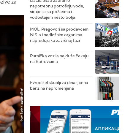
Dačić: Štab zabranio
zive za
nepotrebnu potrošnju vode,
situacija sa požarima i
vodostajem nešto bolja
MOL: Pregovori sa prodavcem
NIS-a i nadležnim organima
napreduju ka završnoj fazi
Putnička vozila najduže čekaju
na Batrovcima
Evrodizel skuplji za dinar, cena
benzina nepromenjena