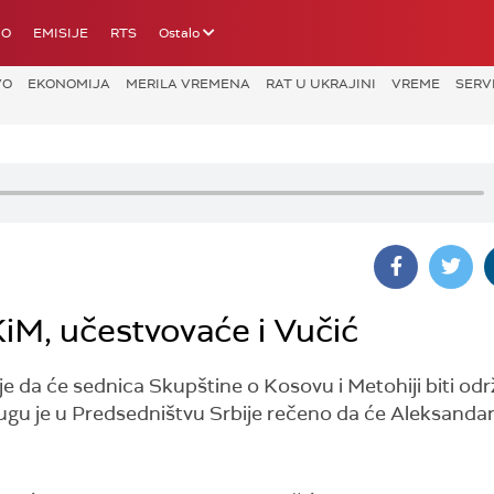
IO
EMISIJE
RTS
Ostalo
VO
EKONOMIJA
MERILA VREMENA
RAT U UKRAJINI
VREME
SERV
iM, učestvovaće i Vučić
 je da će sednica Skupštine o Kosovu i Metohiji biti od
ugu je u Predsedništvu Srbije rečeno da će Aleksanda