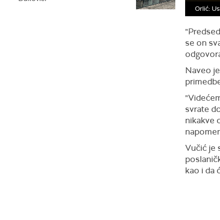
Orlić: U
"Predsedn
se on sv
odgovorao
Naveo je 
primedbe
"Videćem
svrate do
nikakve o
napomenu
Vučić je
poslanič
kao i da 