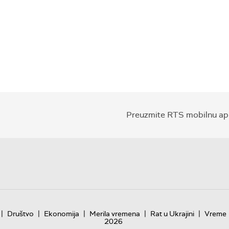
Preuzmite RTS mobilnu apl
|
|
|
|
|
Društvo
Ekonomija
Merila vremena
Rat u Ukrajini
Vreme
2026