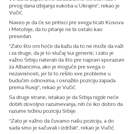
prvog dana izbijanja sukoba u Ukrajini", rekao je
Vučić.
Naveo je da će se pritisci pre svega ticati Kosova
i Metohije, da to pitanje ne bi ostalo kao
presedan.
"Zato što oni hoće da kažu da to ne može da važi
i za druge, da je to slučaj 'sui generis', i zato je
važno Srbiju naterati da što pre napravi sporazum
za Albancima, ako je moguće pre svega o
nezavisnosti, jer bi to rešilo sve probleme u
budućim odnosima, i osnažilo poziciju zapada
prema Rusiji", rekao je Vučić.
Sa druge strane, istakao je da Srbija nigde neće
dobiti dovoljno razumevanja, niti će iko dobro da
razume težinu poziciju Srbije.
"Zato je važno da čuvamo našu poziciju, a do
sada smo je sačuvali i izdržali", rekao je Vučić.