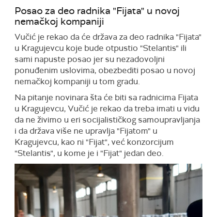
Posao za deo radnika "Fijata" u novoj
nemačkoj kompaniji
Vučić je rekao da će država za deo radnika "Fijata"
u Kragujevcu koje bude otpustio "Stelantis" ili
sami napuste posao jer su nezadovoljni
ponuđenim uslovima, obezbediti posao u novoj
nemačkoj kompaniji u tom gradu.
Na pitanje novinara šta će biti sa radnicima Fijata
u Kragujevcu, Vučić je rekao da treba imati u vidu
da ne živimo u eri socijalističkog samoupravljanja
i da država više ne upravlja "Fijatom" u
Kragujevcu, kao ni "Fijat", već konzorcijum
"Stelantis", u kome je i "Fijat" jedan deo.