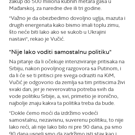
zakup do 500 miliona kubnih metara gasa u
Mađarskoj, za naredne dve ili tri godine.
"Važno je da obezbedimo dovoljno uglja, mazuta i
drugih energenata kako bismo imali toplu zimu,
što neće biti lako ako se sukob u Ukrajini
nastavi", rekao je Vučić.
"Nije lako voditi samostalnu politiku"
Na pitanje da li očekuje intenziviranje pritisaka na
Srbiju, nakon povoljnog razgovora sa Putinom, i
da li će se ti pritisci pre svega odraziti na KiM,
Vučić je odgovorio da zemlja sa tim pritiscima živi
svaki dan, jer je neverovatna potreba svih da
vode politiku Srbije, a, svi, primetio je ironično,
najbolje znaju kakva ta politika treba da bude.
"Dokle ćemo moći da izdržimo vodeći
samostalnu, nezavisnu, suverenu politiku, to nije
lako reći, ali nije lako bilo ni pre 90 dana, pa smo
90 dana uspeli smo da zadržimo isti stav kao i