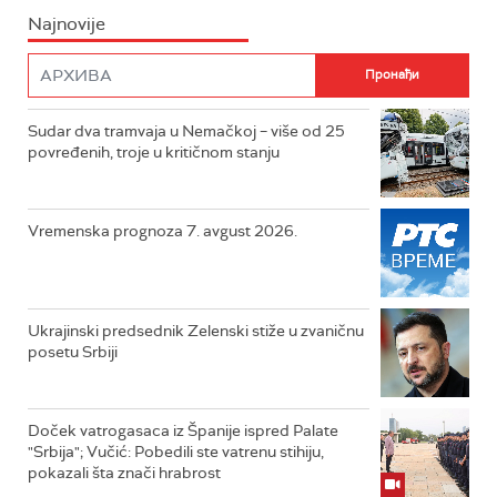
Najnovije
Sudar dva tramvaja u Nemačkoj – više od 25
povređenih, troje u kritičnom stanju
Vremenska prognoza 7. avgust 2026.
Ukrajinski predsednik Zelenski stiže u zvaničnu
posetu Srbiji
Doček vatrogasaca iz Španije ispred Palate
"Srbija"; Vučić: Pobedili ste vatrenu stihiju,
pokazali šta znači hrabrost