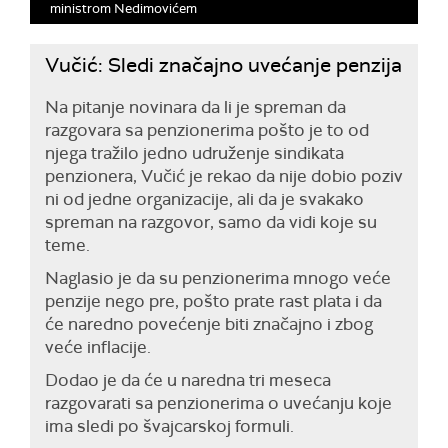
ministrom Nedimovićem
Vučić: Sledi značajno uvećanje penzija
Na pitanje novinara da li je spreman da
razgovara sa penzionerima pošto je to od
njega tražilo jedno udruženje sindikata
penzionera, Vučić je rekao da nije dobio poziv
ni od jedne organizacije, ali da je svakako
spreman na razgovor, samo da vidi koje su
teme.
Naglasio je da su penzionerima mnogo veće
penzije nego pre, pošto prate rast plata i da
će naredno povećenje biti značajno i zbog
veće inflacije.
Dodao je da će u naredna tri meseca
razgovarati sa penzionerima o uvećanju koje
ima sledi po švajcarskoj formuli.