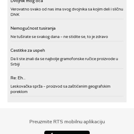
Dvojnik mog oca
Verovatno svako od nas ima svog dvojnika sa kojim deli i sličnu
DNK
Nemogućnost tusiranja
Ne tuširate se svakog dana – ne stidite se, to je zdravo
Cestitke za uspeh
Da li ste znali da se najbolje gramofonske ručice proizvode u
Srbiji
Re: Eh...
Leskovačka sprža – proizvod sa zaštićenim geografskim
poreklom
Preuzmite RTS mobilnu aplikaciju