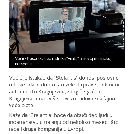
Vučić: Posao za deo radnika "Fijata" u novoj nemačkoj
kompaniji
Vučić je istakao da "Stelantis" donosi poslovne
odluke i da je dobro što žele da prave električni
automobil u Kragujevcu, zbog čega će i
Kragujevac imati više novca i radnici značajno
veće plate.
Kaže da "Stelantis" hoće da obuči deo ljudi u
inostranstvu u trajanju od nekoliko meseci, što
rade i druge kompanije u Evropi.