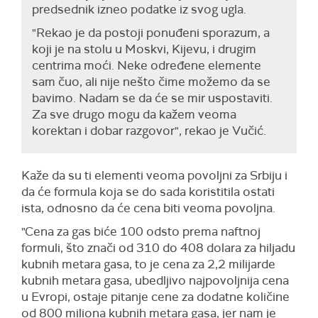
predsednik izneo podatke iz svog ugla.
"Rekao je da postoji ponuđeni sporazum, a
koji je na stolu u Moskvi, Kijevu, i drugim
centrima moći. Neke određene elemente
sam čuo, ali nije nešto čime možemo da se
bavimo. Nadam se da će se mir uspostaviti.
Za sve drugo mogu da kažem veoma
korektan i dobar razgovor", rekao je Vučić.
Kaže da su ti elementi veoma povoljni za Srbiju i
da će formula koja se do sada koristitila ostati
ista, odnosno da će cena biti veoma povoljna.
"Cena za gas biće 100 odsto prema naftnoj
formuli, što znači od 310 do 408 dolara za hiljadu
kubnih metara gasa, to je cena za 2,2 milijarde
kubnih metara gasa, ubedljivo najpovoljnija cena
u Evropi, ostaje pitanje cene za dodatne količine
od 800 miliona kubnih metara gasa, jer nam je