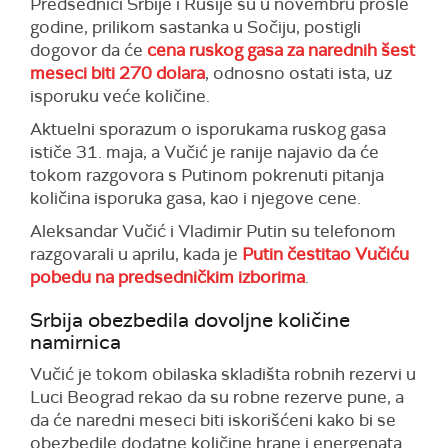
Predsednici Srbije i Rusije su u novembru prošle
godine, prilikom sastanka u Sočiju, postigli
dogovor da će
cena ruskog gasa za narednih šest
meseci biti 270 dolara
, odnosno ostati ista, uz
isporuku veće količine.
Aktuelni sporazum o isporukama ruskog gasa
ističe 31. maja, a Vučić je ranije najavio da će
tokom razgovora s Putinom pokrenuti pitanja
količina isporuka gasa, kao i njegove cene.
Aleksandar Vučić i Vladimir Putin su telefonom
razgovarali u aprilu, kada je
Putin čestitao Vučiću
pobedu na predsedničkim izborima
.
Srbija obezbedila dovoljne količine
namirnica
Vučić je tokom obilaska skladišta robnih rezervi u
Luci Beograd rekao da su robne rezerve pune, a
da će naredni meseci biti iskorišćeni kako bi se
obezbedile dodatne količine hrane i energenata.