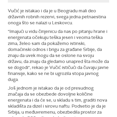
Vučić je istakao i da je u Beogradu mali deo
državnih robnih rezervi, svega jedna petnaestina
onoga što se nalazi u Leskovcu.
"Imajući u vidu činjenicu da nas po pitanju hrane i
energenata očekuju teška jesen i veoma teška
zima, želeo sam da pokažemo istinski,
domaćinski odnos i brigu za građane Srbije, da
znaju da uvek mogu da se oslone na svoju
državu, da znaju da gledamo unapred šta može da
se dogodi", rekao je Vučić ističući da čuvaju javne
finansije, kako se ne bi ugrozila stopa javnog
duga.
Još jednom je istakao da je od presudnog
značaja da se obezbede dovoljne količine
energenata i da će se, u skladu s tim, graditi nova
skladišta za dizel i sirovu naftu. Podsetio je da je
Srbija, u međuvremenu, obezbedila prostor za