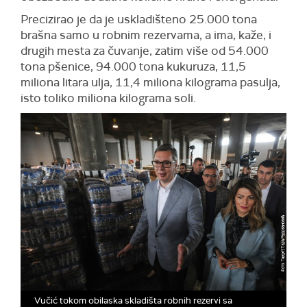
Precizirao je da je uskladišteno 25.000 tona
brašna samo u robnim rezervama, a ima, kaže, i
drugih mesta za čuvanje, zatim više od 54.000
tona pšenice, 94.000 tona kukuruza, 11,5
miliona litara ulja, 11,4 miliona kilograma pasulja,
isto toliko miliona kilograma soli.
Vučić tokom obilaska skladišta robnih rezervi sa