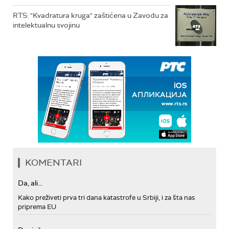
RTS: "Kvadratura kruga" zaštićena u Zavodu za
intelektualnu svojinu
KOMENTARI
Da, ali...
Kako preživeti prva tri dana katastrofe u Srbiji, i za šta nas
priprema EU