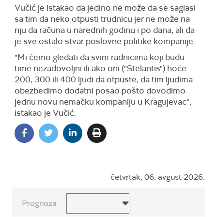
Vučić je istakao da jedino ne može da se saglasi
sa tim da neko otpusti trudnicu jer ne može na
nju da računa u narednih godinu i po dana, ali da
je sve ostalo stvar poslovne politike kompanije.
"Mi ćemo gledati da svim radnicima koji budu
time nezadovoljni ili ako oni ("Stelantis") hoće
200, 300 ili 400 ljudi da otpuste, da tim ljudima
obezbedimo dodatni posao pošto dovodimo
jednu novu nemačku kompaniju u Kragujevac",
istakao je Vučić.
četvrtak, 06. avgust 2026.
Prognoza