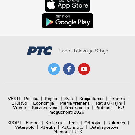
Radio Televizija Srbije
|
|
|
|
|
VESTI
Politika
Region
Svet
Srbija danas
Hronika
|
|
|
|
Društvo
Ekonomija
Merila vremena
Rat u Ukrajini
|
|
|
|
Vreme
Servisne vesti
Smatračnica
Podkast
EU
mogućnosti 2026
|
|
|
|
|
SPORT
Fudbal
Košarka
Tenis
Odbojka
Rukomet
|
|
|
|
Vaterpolo
Atletika
Auto-moto
Ostali sportovi
Memorijal RTS