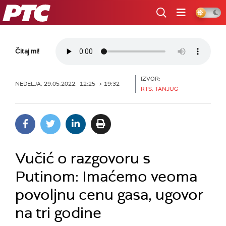
RTS
Čitaj mi!
IZVOR:
NEDELJA, 29.05.2022, 12:25 -> 19:32
RTS, TANJUG
Vučić o razgovoru s
Putinom: Imaćemo veoma
povoljnu cenu gasa, ugovor
na tri godine