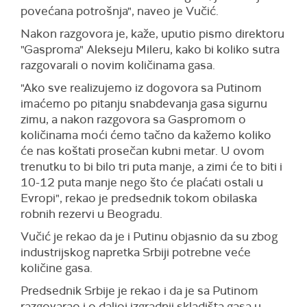
povećana potrošnja", naveo je Vučić.
Nakon razgovora je, kaže, uputio pismo direktoru
"Gasproma" Alekseju Mileru, kako bi koliko sutra
razgovarali o novim količinama gasa.
"Ako sve realizujemo iz dogovora sa Putinom
imaćemo po pitanju snabdevanja gasa sigurnu
zimu, a nakon razgovora sa Gaspromom o
količinama moći ćemo tačno da kažemo koliko
će nas koštati prosečan kubni metar. U ovom
trenutku to bi bilo tri puta manje, a zimi će to biti i
10-12 puta manje nego što će plaćati ostali u
Evropi", rekao je predsednik tokom obilaska
robnih rezervi u Beogradu.
Vučić je rekao da je i Putinu objasnio da su zbog
industrijskog napretka Srbiji potrebne veće
količine gasa.
Predsednik Srbije je rekao i da je sa Putinom
razgovarao i o daljoj izgradnji skladišta gasa u