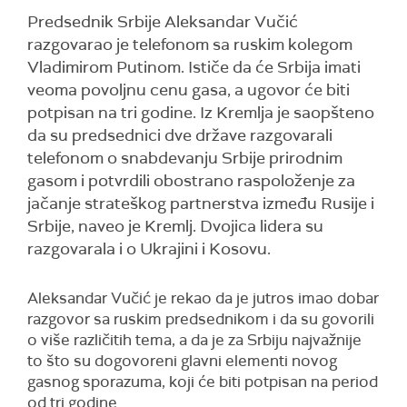
Predsednik Srbije Aleksandar Vučić
razgovarao je telefonom sa ruskim kolegom
Vladimirom Putinom. Ističe da će Srbija imati
veoma povoljnu cenu gasa, a ugovor će biti
potpisan na tri godine. Iz Kremlja je saopšteno
da su predsednici dve države razgovarali
telefonom o snabdevanju Srbije prirodnim
gasom i potvrdili obostrano raspoloženje za
jačanje strateškog partnerstva između Rusije i
Srbije, naveo je Kremlj. Dvojica lidera su
razgovarala i o Ukrajini i Kosovu.
Aleksandar Vučić je rekao da je jutros imao dobar
razgovor sa ruskim predsednikom i da su govorili
o više različitih tema, a da je za Srbiju najvažnije
to što su dogovoreni glavni elementi novog
gasnog sporazuma, koji će biti potpisan na period
od tri godine.