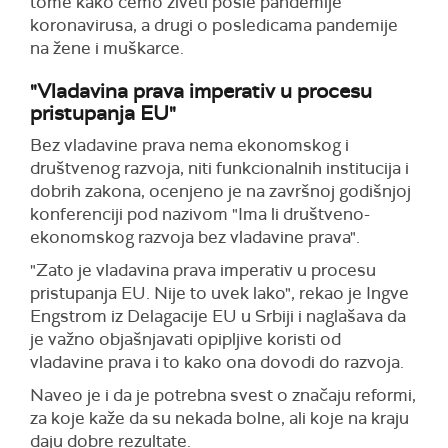
tome kako ćemo živeti posle pandemije
koronavirusa, a drugi o posledicama pandemije
na žene i muškarce.
"Vladavina prava imperativ u procesu
pristupanja EU"
Bez vladavine prava nema ekonomskog i
društvenog razvoja, niti funkcionalnih institucija i
dobrih zakona, ocenjeno je na završnoj godišnjoj
konferenciji pod nazivom "Ima li društveno-
ekonomskog razvoja bez vladavine prava".
"Zato je vladavina prava imperativ u procesu
pristupanja EU. Nije to uvek lako", rekao je Ingve
Engstrom iz Delagacije EU u Srbiji i naglašava da
je važno objašnjavati opipljive koristi od
vladavine prava i to kako ona dovodi do razvoja.
Naveo je i da je potrebna svest o značaju reformi,
za koje kaže da su nekada bolne, ali koje na kraju
daju dobre rezultate.