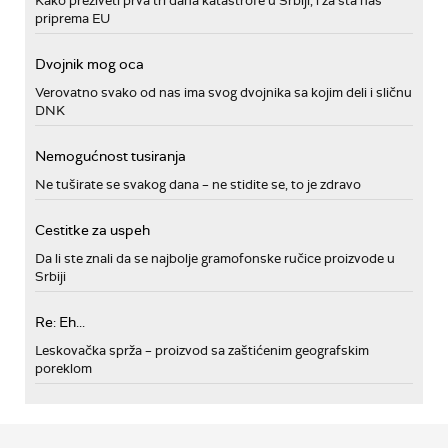
Kako preživeti prva tri dana katastrofe u Srbiji, i za šta nas
priprema EU
Dvojnik mog oca
Verovatno svako od nas ima svog dvojnika sa kojim deli i sličnu
DNK
Nemogućnost tusiranja
Ne tuširate se svakog dana – ne stidite se, to je zdravo
Cestitke za uspeh
Da li ste znali da se najbolje gramofonske ručice proizvode u
Srbiji
Re: Eh...
Leskovačka sprža – proizvod sa zaštićenim geografskim
poreklom