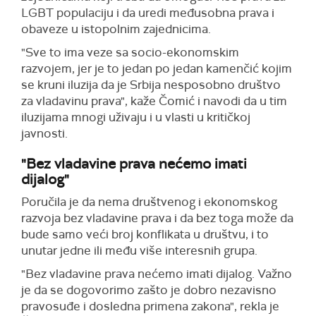
LGBT populaciju i da uredi međusobna prava i
obaveze u istopolnim zajednicima.
"Sve to ima veze sa socio-ekonomskim
razvojem, jer je to jedan po jedan kamenčić kojim
se kruni iluzija da je Srbija nesposobno društvo
za vladavinu prava", kaže Čomić i navodi da u tim
iluzijama mnogi uživaju i u vlasti u kritičkoj
javnosti.
"Bez vladavine prava nećemo imati
dijalog"
Poručila je da nema društvenog i ekonomskog
razvoja bez vladavine prava i da bez toga može da
bude samo veći broj konflikata u društvu, i to
unutar jedne ili među više interesnih grupa.
"Bez vladavine prava nećemo imati dijalog. Važno
je da se dogovorimo zašto je dobro nezavisno
pravosuđe i dosledna primena zakona", rekla je