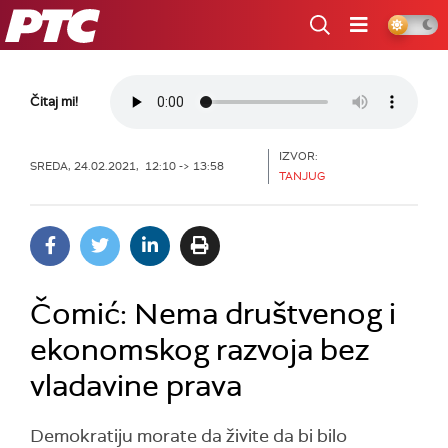
RTS
Čitaj mi!
IZVOR:
SREDA, 24.02.2021, 12:10 -> 13:58
TANJUG
Čomić: Nema društvenog i
ekonomskog razvoja bez
vladavine prava
Demokratiju morate da živite da bi bilo