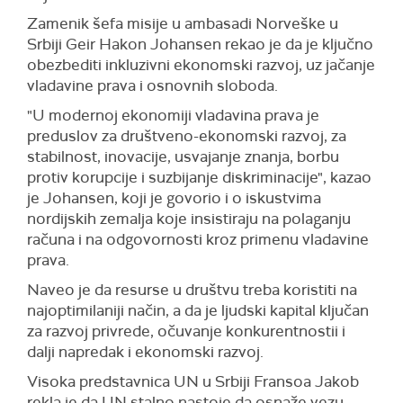
Zamenik šefa misije u ambasadi Norveške u
Srbiji Geir Hakon Johansen rekao je da je ključno
obezbediti inkluzivni ekonomski razvoj, uz jačanje
vladavine prava i osnovnih sloboda.
"U modernoj ekonomiji vladavina prava je
preduslov za društveno-ekonomski razvoj, za
stabilnost, inovacije, usvajanje znanja, borbu
protiv korupcije i suzbijanje diskriminacije", kazao
je Johansen, koji je govorio i o iskustvima
nordijskih zemalja koje insistiraju na polaganju
računa i na odgovornosti kroz primenu vladavine
prava.
Naveo je da resurse u društvu treba koristiti na
najoptimilaniji način, a da je ljudski kapital ključan
za razvoj privrede, očuvanje konkurentnostii i
dalji napredak i ekonomski razvoj.
Visoka predstavnica UN u Srbiji Fransoa Jakob
rekla je da UN stalno nastoje da osnaže vezu