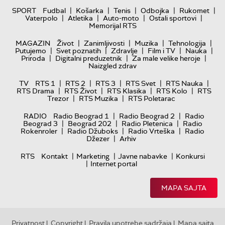
|
|
|
|
|
SPORT
Fudbal
Košarka
Tenis
Odbojka
Rukomet
|
|
|
|
Vaterpolo
Atletika
Auto-moto
Ostali sportovi
Memorijal RTS
|
|
|
|
MAGAZIN
Život
Zanimljivosti
Muzika
Tehnologija
|
|
|
|
|
Putujemo
Svet poznatih
Zdravlje
Film i TV
Nauka
|
|
|
Priroda
Digitalni preduzetnik
Za male velike heroje
Naizgled zdrav
|
|
|
|
|
TV
RTS 1
RTS 2
RTS 3
RTS Svet
RTS Nauka
|
|
|
|
RTS Drama
RTS Život
RTS Klasika
RTS Kolo
RTS
|
|
Trezor
RTS Muzika
RTS Poletarac
|
|
RADIO
Radio Beograd 1
Radio Beograd 2
Radio
|
|
|
Beograd 3
Beograd 202
Radio Pletenica
Radio
|
|
|
Rokenroler
Radio Džuboks
Radio Vrteška
Radio
|
Džezer
Arhiv
|
|
|
RTS
Kontakt
Marketing
Javne nabavke
Konkursi
|
Internet portal
MAPA SAJTA
Privatnost
Copyright
Pravila upotrebe sadržaja
Mapa sajta
|
|
|