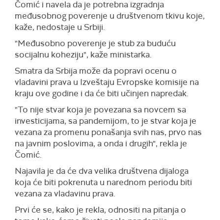
Čomić i navela da je potrebna izgradnja
međusobnog poverenje u društvenom tkivu koje,
kaže, nedostaje u Srbiji.
"Međusobno poverenje je stub za buduću
socijalnu koheziju", kaže ministarka.
Smatra da Srbija može da popravi ocenu o
vladavini prava u Izveštaju Evropske komisije na
kraju ove godine i da će biti učinjen napredak.
"To nije stvar koja je povezana sa novcem sa
investicijama, sa pandemijom, to je stvar koja je
vezana za promenu ponašanja svih nas, prvo nas
na javnim poslovima, a onda i drugih", rekla je
Čomić.
Najavila je da će dva velika društvena dijaloga
koja će biti pokrenuta u narednom periodu biti
vezana za vladavinu prava.
Prvi će se, kako je rekla, odnositi na pitanja o