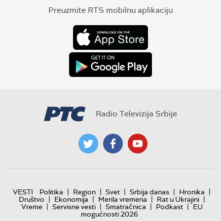
Preuzmite RTS mobilnu aplikaciju
Radio Televizija Srbije
|
|
|
|
|
VESTI
Politika
Region
Svet
Srbija danas
Hronika
|
|
|
|
Društvo
Ekonomija
Merila vremena
Rat u Ukrajini
|
|
|
|
Vreme
Servisne vesti
Smatračnica
Podkast
EU
mogućnosti 2026