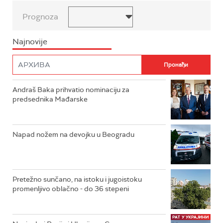
Prognoza
Najnovije
Andraš Baka prihvatio nominaciju za
predsednika Mađarske
Napad nožem na devojku u Beogradu
Pretežno sunčano, na istoku i jugoistoku
promenljivo oblačno - do 36 stepeni