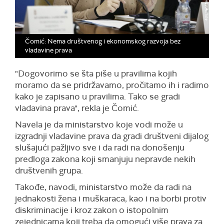
Čomić: Nema društvenog i ekonomskog razvoja bez
vladavine prava
"Dogovorimo se šta piše u pravilima kojih
moramo da se pridržavamo, pročitamo ih i radimo
kako je zapisano u pravilima. Tako se gradi
vladavina prava", rekla je Čomić.
Navela je da ministarstvo koje vodi može u
izgradnji vladavine prava da gradi društveni dijalog
slušajući pažljivo sve i da radi na donošenju
predloga zakona koji smanjuju nepravde nekih
društvenih grupa.
Takođe, navodi, ministarstvo može da radi na
jednakosti žena i muškaraca, kao i na borbi protiv
diskriminacije i kroz zakon o istopolnim
zejednicama koji treba da omogući više prava za