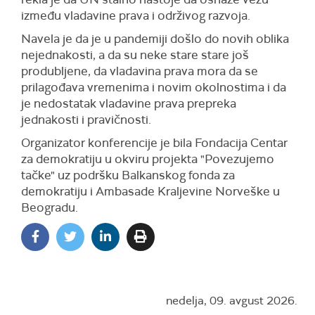
između vladavine prava i održivog razvoja.
Navela je da je u pandemiji došlo do novih oblika
nejednakosti, a da su neke stare stare još
produbljene, da vladavina prava mora da se
prilagođava vremenima i novim okolnostima i da
je nedostatak vladavine prava prepreka
jednakosti i pravičnosti.
Organizator konferencije je bila Fondacija Centar
za demokratiju u okviru projekta "Povezujemo
tačke" uz podršku Balkanskog fonda za
demokratiju i Ambasade Kraljevine Norveške u
Beogradu.
nedelja, 09. avgust 2026.