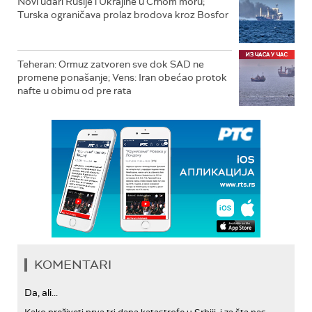
Novi udari Rusije i Ukrajine u Crnom moru;
Turska ograničava prolaz brodova kroz Bosfor
Teheran: Ormuz zatvoren sve dok SAD ne
promene ponašanje; Vens: Iran obećao protok
nafte u obimu od pre rata
KOMENTARI
Da, ali...