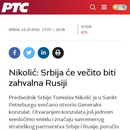
RTS
IZVOR:
SREDA, 12.10.2016, 17:07 -> 20:06
RTS
Nikolić: Srbija će večito biti
zahvalna Rusiji
Predsednik Srbije Tomislav Nikolić je u Sankt
Peterburgu svečano otvorio Generalni
konzulat. Otvaranjem konzulata još jednom
svedočimo smislu i značaju savremenog
strateškog partnerstva Srbije i Rusije, poručio