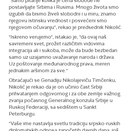
"Samo pitanje kolika je cena slobode ne
postavljajte Srbima i Rusima. Mnogo života smo
izgubili da bismo živeli slobodni i u miru, znamo
njegovu istinsku vrednost i posvećeni smo
njegovom očuvanju", rekao je predsednik Nikolić.
"Iskreno verujemo", istakao je, "da ovaj naš
savremeni svet, prožet različitim vidovima
integracija ali i sukoba, može da bude bezbedan
samo uz uzajamno uvažavanje naroda i država.
Uz poštovanje međunarodnog prava, meren
jednakim aršinom za sve."
Obraćajući se Genadiju Nikolajeviču Timčenku,
Nikolić je rekao da je on učinio čast Srbiji
prihvatanjem odgovornog i za obe zemlje važnog
zvanja počasnog Generalnog konzula Srbije u
Ruskoj Federaciji, sa sedištem u Sankt
Peterburgu.
"Vaše ime nastavlja svetlu tradiciju srpsko-ruskih
diplomatskih odnosa započetih davnih dana, još