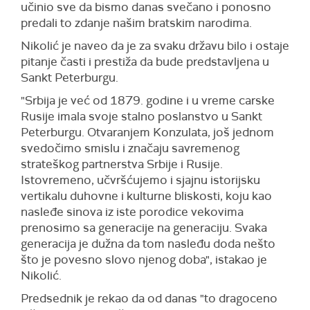
učinio sve da bismo danas svečano i ponosno
predali to zdanje našim bratskim narodima.
Nikolić je naveo da je za svaku državu bilo i ostaje
pitanje časti i prestiža da bude predstavljena u
Sankt Peterburgu.
"Srbija je već od 1879. godine i u vreme carske
Rusije imala svoje stalno poslanstvo u Sankt
Peterburgu. Otvaranjem Konzulata, još jednom
svedočimo smislu i značaju savremenog
strateškog partnerstva Srbije i Rusije.
Istovremeno, učvršćujemo i sjajnu istorijsku
vertikalu duhovne i kulturne bliskosti, koju kao
nasleđe sinova iz iste porodice vekovima
prenosimo sa generacije na generaciju. Svaka
generacija je dužna da tom nasleđu doda nešto
što je povesno slovo njenog doba", istakao je
Nikolić.
Predsednik je rekao da od danas "to dragoceno