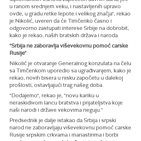
u ranom srednjem veku, i nastavljenih upravo
ovde, u gradu retke lepote i velikog značja", rekao
je Nikolić, uveren da će Timčenko časno i
odgovorno zastupati interese Srbije na dobrobit,
kako je rekao, naših bratskih država i naroda.
"Srbija ne zaboravlja viševekovnu pomoć carske
Rusije"
Nikolić je otvaranje Generalnog konzulata na čelu
sa Timčenkom uporedio sa ugrađivanjem, kako je
rekao, novih bisera u nisku započetu u dalekoj
prošlosti, ostavljajući trag našeg doba.
"Dodajemo", rekao je, "novu kariku u
neraskidivom lancu bratstva i prijateljstva koje
naši narodi i države vekovima neguju."
Predsednik je dalje istakao da Srbija i srpski
narod ne zaboravljaju viševekovnu pomoć carske
Rusije srpskim crkvama i manastirima i borbi