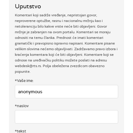
Uputstvo
Komentari koji sadrže vređanje, nepristojan govor,
neproverene optužbe, rasnu i nacionalnu mržnju kao i
netoleranciju bilo kakve vrste neće biti objavljeni. Govor
mržnje je zabranjen na ovom portalu. Komentari se moraju
odnositi na temu članka. Prednost će imati komentari
gramatički i pravopisno ispravno napisani. Komentare pisane
velikim slovima nećemo objavljivati. Zadržavamo pravo izbora i
kraćenja komentara koji će biti objavljeni. Komentare koji se
odnose na uređivačku politiku možete poslati na adresu
webdesk@rts.rs. Polja obeležena zvezdicom obavezno
popunite.
*Vaše ime:
*naslov
*tekst