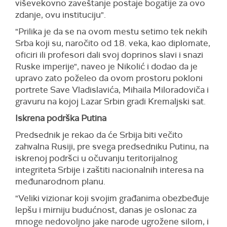
viševekovno zaveštanje postaje bogatije za ovo
zdanje, ovu instituciju".
"Prilika je da se na ovom mestu setimo tek nekih
Srba koji su, naročito od 18. veka, kao diplomate,
oficiri ili profesori dali svoj doprinos slavi i snazi
Ruske imperije", naveo je Nikolić i dodao da je
upravo zato poželeo da ovom prostoru pokloni
portrete Save Vladislavića, Mihaila Miloradoviča i
gravuru na kojoj Lazar Srbin gradi Kremaljski sat.
Iskrena podrška Putina
Predsednik je rekao da će Srbija biti večito
zahvalna Rusiji, pre svega predsedniku Putinu, na
iskrenoj podršci u očuvanju teritorijalnog
integriteta Srbije i zaštiti nacionalnih interesa na
međunarodnom planu.
"Veliki vizionar koji svojim građanima obezbeđuje
lepšu i mirniju budućnost, danas je oslonac za
mnoge nedovoljno jake narode ugrožene silom, i