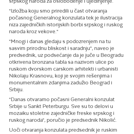
srpskog naroda za oslobođenje i ujedinjenje.
"Izložba koju smo priredili u čast otvaranja
počasnog Generalnog konzulata tek je ilustracija
niza zajedničkih istorijskih borbi srpskog i ruskog
naroda kroz vekove."
"Mnogi i danas gledaju s podozrenjem na tu
sasvim prirodnu bliskost i saradnju", naveo je
predsednik, uz podsećanje da je juče u Beogradu
otkrivena bronzana tabla sa nazivom ulice po
ruskom dvorskom carskom arhitekti i urbanisti
Nikolaju Krasnovu, koji je svojim rešenjima i
monumentalnim zdanjima zadužio Beograd i
Srbiju.
"Danas otvaramo počasni Generalni konzulat
Srbije u Sankt Peterburgu. Sve su to delovi u
mozaiku stoletne zajedničke freske srpskog i
ruskog naroda", poručio je predsednik Nikolić.
Uoči otvaranja konzulata predsednik je ruskim