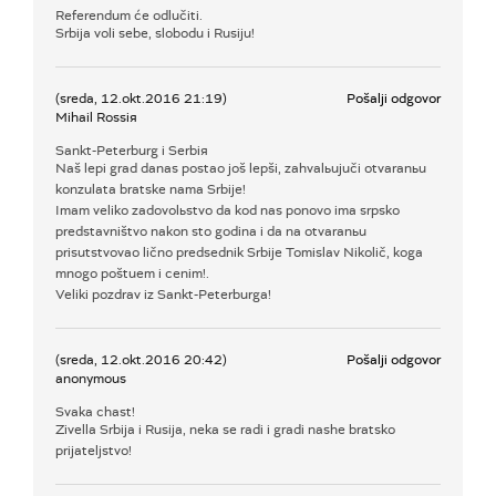
Referendum će odlučiti.
Srbija voli sebe, slobodu i Rusiju!
(sreda, 12.okt.2016 21:19)
Pošalji odgovor
Mihail Rossiя
Sankt-Peterburg i Serbiя
Naš lepi grad danas postao još lepši, zahvalьujuči otvaranьu
konzulata bratske nama Srbije!
Imam veliko zadovolьstvo da kod nas ponovo ima srpsko
predstavništvo nakon sto godina i da na otvaranьu
prisutstvovao lično predsednik Srbije Tomislav Nikolič, koga
mnogo poštuem i cenim!.
Veliki pozdrav iz Sankt-Peterburga!
(sreda, 12.okt.2016 20:42)
Pošalji odgovor
anonymous
Svaka chast!
Zivella Srbija i Rusija, neka se radi i gradi nashe bratsko
prijateljstvo!