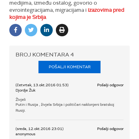
medijima, između ostalog, govorio o
evrointegracijama, migracijama i
izazovima pred
kojima je Srbija
.
BROJ KOMENTARA
4
POŠALJI KOMENTAR
(četvrtak, 13.okt.2016 01:53)
Pošalji odgovor
Djordje Žuk
Živjeli
Putin i Rusija , živjela Srbija i političari naklonjeni bratskoj
Rusiji.
(sreda, 12.okt.2016 23:01)
Pošalji odgovor
anonymous