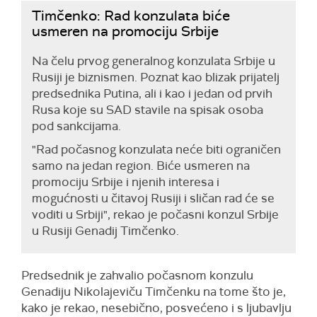
Timčenko: Rad konzulata biće
usmeren na promociju Srbije
Na čelu prvog generalnog konzulata Srbije u
Rusiji je biznismen. Poznat kao blizak prijatelj
predsednika Putina, ali i kao i jedan od prvih
Rusa koje su SAD stavile na spisak osoba
pod sankcijama.
"Rad počasnog konzulata neće biti ograničen
samo na jedan region. Biće usmeren na
promociju Srbije i njenih interesa i
mogućnosti u čitavoj Rusiji i sličan rad će se
voditi u Srbiji", rekao je počasni konzul Srbije
u Rusiji Genadij Timčenko.
Predsednik je zahvalio počasnom konzulu
Genadiju Nikolajeviču Timčenku na tome što je,
kako je rekao, nesebično, posvećeno i s ljubavlju