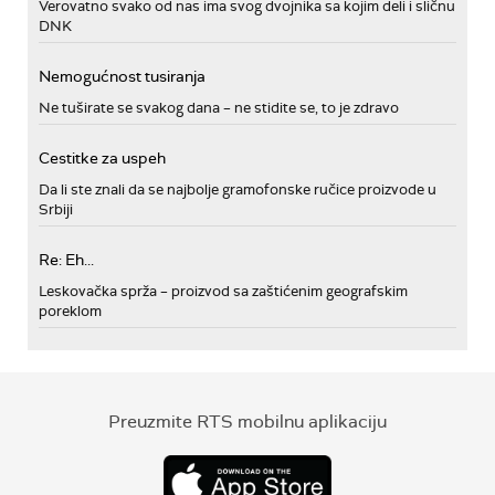
Verovatno svako od nas ima svog dvojnika sa kojim deli i sličnu
DNK
Nemogućnost tusiranja
Ne tuširate se svakog dana – ne stidite se, to je zdravo
Cestitke za uspeh
Da li ste znali da se najbolje gramofonske ručice proizvode u
Srbiji
Re: Eh...
Leskovačka sprža – proizvod sa zaštićenim geografskim
poreklom
Preuzmite RTS mobilnu aplikaciju