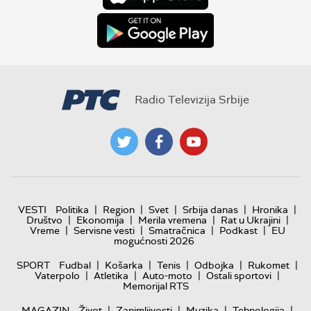
Radio Televizija Srbije
|
|
|
|
|
VESTI
Politika
Region
Svet
Srbija danas
Hronika
|
|
|
|
Društvo
Ekonomija
Merila vremena
Rat u Ukrajini
|
|
|
|
Vreme
Servisne vesti
Smatračnica
Podkast
EU
mogućnosti 2026
|
|
|
|
|
SPORT
Fudbal
Košarka
Tenis
Odbojka
Rukomet
|
|
|
|
Vaterpolo
Atletika
Auto-moto
Ostali sportovi
Memorijal RTS
|
|
|
|
MAGAZIN
Život
Zanimljivosti
Muzika
Tehnologija