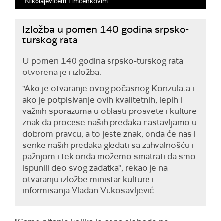
Nikolajevičem Timčenkovim
Izložba u pomen 140 godina srpsko-
turskog rata
U pomen 140 godina srpsko-turskog rata
otvorena je i izložba.
"Ako je otvaranje ovog počasnog Konzulata i
ako je potpisivanje ovih kvalitetnih, lepih i
važnih sporazuma u oblasti prosvete i kulture
znak da procese naših predaka nastavljamo u
dobrom pravcu, a to jeste znak, onda će nas i
senke naših predaka gledati sa zahvalnošću i
pažnjom i tek onda možemo smatrati da smo
ispunili deo svog zadatka", rekao je na
otvaranju izložbe ministar kulture i
informisanja Vladan Vukosavljević.