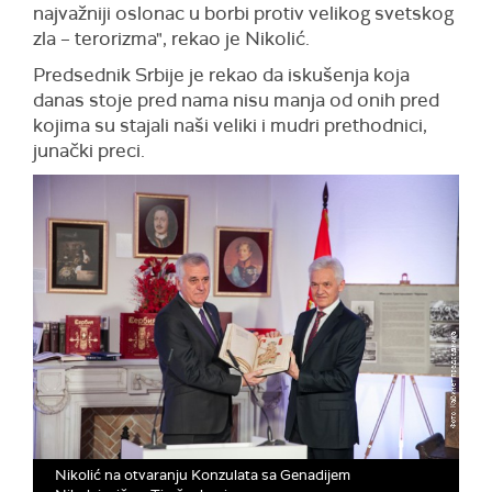
najvažniji oslonac u borbi protiv velikog svetskog
zla – terorizma", rekao je Nikolić.
Predsednik Srbije je rekao da iskušenja koja
danas stoje pred nama nisu manja od onih pred
kojima su stajali naši veliki i mudri prethodnici,
junački preci.
Nikolić na otvaranju Konzulata sa Genadijem