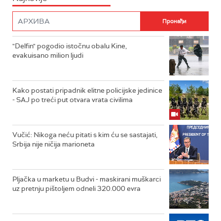
"Delfin" pogodio istočnu obalu Kine,
evakuisano milion ljudi
Kako postati pripadnik elitne policijske jedinice
- SAJ po treći put otvara vrata civilima
Vučić: Nikoga neću pitati s kim ću se sastajati,
Srbija nije ničija marioneta
Pljačka u marketu u Budvi - maskirani muškarci
uz pretnju pištoljem odneli 320.000 evra