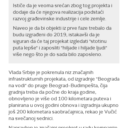
Ističe da je veoma srećan zbog tog projekta i
dodaje da će njegova realizacija podstaći
razvoj građevinske industrije i cele zemlje.
Naveo je da bi objekti iz prve faze trebalo da
budu izgrađeni do 2019, istakavši da je
siguran da će taj projekat izgledati "stotinu
puta lepše" i zaposliti "hiljade i hiljade ljudi"
više nego što je do sada bilo zaposleno.
Vlada Srbije je pokrenula niz značajnih
infrastrukturnih projekata, od izgradnje "Beograda
na vodi" do pruge Beograd–Budimpešta, čija
gradnja treba da počne do kraja godine,
obnovljeno je više od 100 kilometara puteva i
planirana u ovoj godini obnova i izgradnja ukupno
još 200 kilometara saobraćajnica, rekao je Vučić
na svečanoj sednici.
Napravljen je značajni preokret u radu kompanije