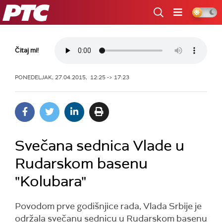
RTS
Čitaj mi!
PONEDELJAK, 27.04.2015, 12:25 -> 17:23
Svečana sednica Vlade u
Rudarskom basenu
"Kolubara"
Povodom prve godišnjice rada, Vlada Srbije je
održala svečanu sednicu u Rudarskom basenu