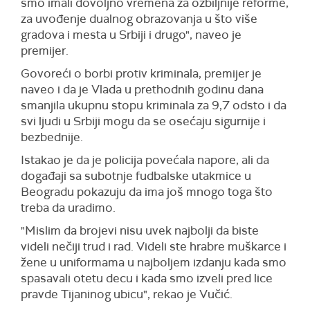
smo imali dovoljno vremena za ozbiljnije reforme,
za uvođenje dualnog obrazovanja u što više
gradova i mesta u Srbiji i drugo", naveo je
premijer.
Govoreći o borbi protiv kriminala, premijer je
naveo i da je Vlada u prethodnih godinu dana
smanjila ukupnu stopu kriminala za 9,7 odsto i da
svi ljudi u Srbiji mogu da se osećaju sigurnije i
bezbednije.
Istakao je da je policija povećala napore, ali da
događaji sa subotnje fudbalske utakmice u
Beogradu pokazuju da ima još mnogo toga što
treba da uradimo.
"Mislim da brojevi nisu uvek najbolji da biste
videli nečiji trud i rad. Videli ste hrabre muškarce i
žene u uniformama u najboljem izdanju kada smo
spasavali otetu decu i kada smo izveli pred lice
pravde Tijaninog ubicu", rekao je Vučić.