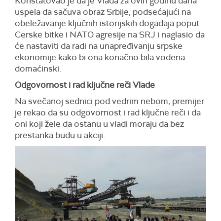
Konstatovao je da je Vlada za ovih godinu dana
uspela da sačuva obraz Srbije, podsećajući na
obeležavanje ključnih istorijskih događaja poput
Cerske bitke i NATO agresije na SRJ i naglasio da
će nastaviti da radi na unapređivanju srpske
ekonomije kako bi ona konačno bila vođena
domaćinski.
Odgovornost i rad ključne reči Vlade
Na svečanoj sednici pod vedrim nebom, premijer
je rekao da su odgovornost i rad ključne reči i da
oni koji žele da ostanu u vladi moraju da bez
prestanka budu u akciji.