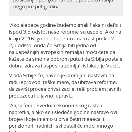
nego pre pet godina.
"Ako sledeće godine budemo imali fiskalni deficit
ispod 3,5 odsto, naše reforme su uspele. Ako na
kraju 2016. godine budemo imali rast preko 2-
2,5 odsto, onda će Srbija biti jedna od
najuspešnijih evropskih zemalja i moći ćete da
kažete da smo na dobrom putu i da Srbija postaje
dobra, zdrava i uspešna zemlja", istakao je Vučić.
Vlada Srbije će, naveo je premijer, nastaviti da
radi i sprovodi teške mere, da ubrzava reforme,
da završi proces privatizacije, reši problem javnih
preduzeća i u javnoj upravi...
"Ali, bićemo svedoci ekonomskog rasta i
napretka, a ako se i sledeće godine nastave ovi
brojevi koje imamo u prva četiri meseca, i
penzioneri i radnici i svi ostali će moći mnogo