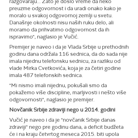
razgovaraju... Zato je došlo vreme da neko
preuzme odgovornost i da uradi onako kako je
moralo u svakoj odgovornoj zemlji u svetu.
Današnje okolnosti nisu naših ruku delo, ali
moramo da prihvatimo odgovornost da ih
ispravimo", naglasio je Vučić.
Premijer je naveo i da je Vlada Srbije u prethodnih
godinu dana održala 116 sednica, da do sada nije
imala nijednu telefonsku sednicu, za razliku od
vlade Mirka Cvetkovića, koja je za četiri godine
imala 487 telefonskih sednica.
"Mi nismo imali nijednu, pokušali smo da
pokažemo više discipline, marljivosti i nešto više
odgovornosti", naglasio je premijer.
Novčanik Srbije zdraviji nego u 2014. godini
Vučić je naveo i da je "novčanik Srbije danas
zdraviji" nego pre godinu dana, a deficit budžeta
će i na kraju četvrtog meseca 2015. biti upola