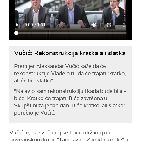
Vučić: Rekonstrukcija kratka ali slatka
Premijer Aleksandar Vučić kaže da će
rekonstrukcije Vlade biti i da će trajati "kratko,
ali će biti slatka".
"Najavio sam rekonstrukciju i kada bude bila –
biće. Kratko će trajati. Biće završena u
Skupštini za jedan dan. Biće kratko, ali slatko",
poručio je Vučić.
Vučić je, na svečanoj sednici održanoj na
površinskom kopu "Tamnava – Zapadno polje" u