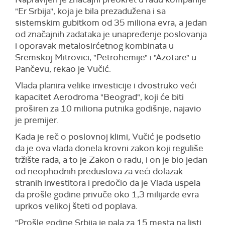
"Er Srbija", koja je bila prezadužena i sa
sistemskim gubitkom od 35 miliona evra, a jedan
od značajnih zadataka je unapređenje poslovanja
i oporavak metalosirćetnog kombinata u
Sremskoj Mitrovici, "Petrohemije" i "Azotare" u
Pančevu, rekao je Vučić.
Vlada planira velike investicije i dvostruko veći
kapacitet Aerodroma "Beograd", koji će biti
proširen za 10 miliona putnika godišnje, najavio
je premijer.
Kada je reč o poslovnoj klimi, Vučić je podsetio
da je ova vlada donela krovni zakon koji reguliše
tržište rada, a to je Zakon o radu, i on je bio jedan
od neophodnih preduslova za veći dolazak
stranih investitora i predočio da je Vlada uspela
da prošle godine privuče oko 1,3 milijarde evra
uprkos velikoj šteti od poplava.
"Prošle godine Srbija je pala za 15 mesta na listi