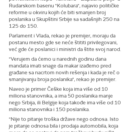
Rudarskom basenu "Kolubara", najavio političke
reforme u okviru kojih će biti smanjen broj
poslanika u Skupštini Srbije sa sadašnjih 250 na
125 do 150.
Parlament i Vlada, rekao je premijer, moraju da
postanu mesto gde se neće štititi privilegovani,
već gde će poslanici i ministri da štite svoj narod.
"Verujem da ćemo u narednih godinu dana
mandata imati snage da makar izađemo pred
građane sa nacrtom novih rešenja i kada je reč o
smanjivanju broja poslanika", rekao je premijer.
Naveo je primer Češke koja ima više od 10
miliona stanovnika, a ima 50 poslanika manje
nego Srbija, ili Belgije koja takođe ima više od 10
miliona stanovnika i 150 poslanika.
"Nije to pitanje troška države nego odnosa. Isto
je pitanje odnosa bila i prodaja automobila, koja