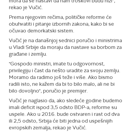
mora da se nastavi da nam troškovi budu niži",
rekao je Vučić.
Prema njegovim rečima, političke reforme će
obuhvatiti i pitanje izbornih zakona, kako bi se
očuvao demorkatski sistem.
Vučić je na današnjoj sednici poručio i ministrima
u Vladi Srbije da moraju da nastave sa borbom za
građane i zemlju.
"Gospodo ministri, imate tu odgovornost,
privilegiju i čast da nešto uradite za svoju zemlju.
Moramo da radimo još teže i više. Ako bismo
radili isto, ne kažem da bi to bilo malo, ali ne bi
bilo dovoljno", poručio je premijer.
Vučić je naglasio da, ako sledeće godine budemo
imali deficit ispod 3,5 odsto BDP-a, reforme su
uspele. Ako u 2016. bude ostvaren i rast od dva
ili 2,5 odsto, Srbija će biti jedna od uspešnijih
evropskih zemalja, rekao je Vučić.