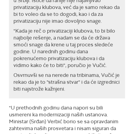
u Srbiji. Ističe da ranije nije najavljivao
privatizaciju klubova, već da je samo rekao da
bi to voleo da se to dogodi, kao i da za
privatizaciju nije imao dovoljno snage.
"Kada je reč o privatizaciji klubova, to bi bilo
najbolje rešenje, a nadam se da će država
smoći snage da krene u taj proces sledeće
godine. U narednih godinu dana
pokrenućemo privatizaciju klubova i da
vidimo kako će to biti", poručio je Vučić.
Osvrnuvši se na nerede na tribinama, Vučić je
rekao da je to "strašna stvar" i da će izgrednici
biti najstrože kažnjeni.
"U prethodnih godinu dana napori su bili
usmereni ka modernizaciji naših ustanova.
Ministar (Srđan) Verbić borio se sa opravdanim
zahtevima naših prosvetara i nisam siguran da