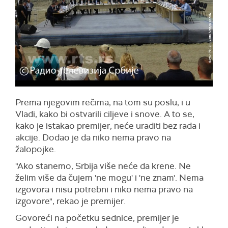
Prema njegovim rečima, na tom su poslu, i u
Vladi, kako bi ostvarili ciljeve i snove. A to se,
kako je istakao premijer, neće uraditi bez rada i
akcije. Dodao je da niko nema pravo na
žalopojke.
"Ako stanemo, Srbija više neće da krene. Ne
želim više da čujem 'ne mogu' i 'ne znam'. Nema
izgovora i nisu potrebni i niko nema pravo na
izgovore", rekao je premijer.
Govoreći na početku sednice, premijer je