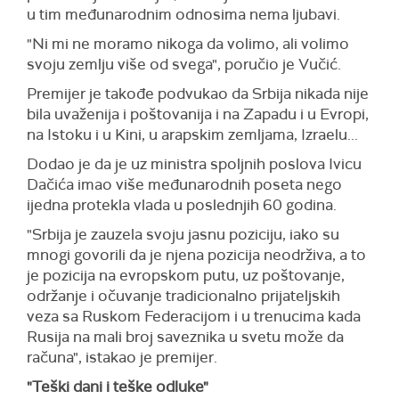
u tim međunarodnim odnosima nema ljubavi.
"Ni mi ne moramo nikoga da volimo, ali volimo
svoju zemlju više od svega", poručio je Vučić.
Premijer je takođe podvukao da Srbija nikada nije
bila uvaženija i poštovanija i na Zapadu i u Evropi,
na Istoku i u Kini, u arapskim zemljama, Izraelu...
Dodao je da je uz ministra spoljnih poslova Ivicu
Dačića imao više međunarodnih poseta nego
ijedna protekla vlada u poslednjih 60 godina.
"Srbija je zauzela svoju jasnu poziciju, iako su
mnogi govorili da je njena pozicija neodrživa, a to
je pozicija na evropskom putu, uz poštovanje,
održanje i očuvanje tradicionalno prijateljskih
veza sa Ruskom Federacijom i u trenucima kada
Rusija na mali broj saveznika u svetu može da
računa", istakao je premijer.
"Teški dani i teške odluke"