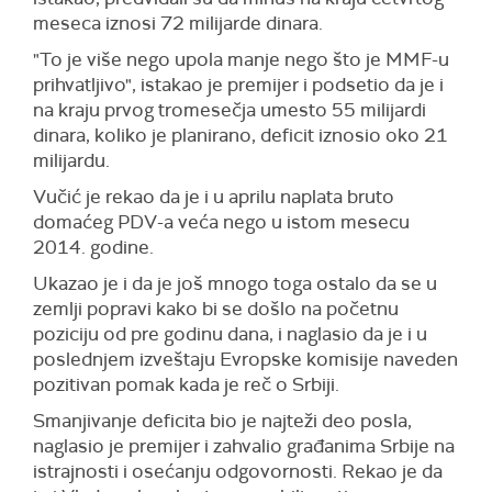
meseca iznosi 72 milijarde dinara.
"To je više nego upola manje nego što je MMF-u
prihvatljivo", istakao je premijer i podsetio da je i
na kraju prvog tromesečja umesto 55 milijardi
dinara, koliko je planirano, deficit iznosio oko 21
milijardu.
Vučić je rekao da je i u aprilu naplata bruto
domaćeg PDV-a veća nego u istom mesecu
2014. godine.
Ukazao je i da je još mnogo toga ostalo da se u
zemlji popravi kako bi se došlo na početnu
poziciju od pre godinu dana, i naglasio da je i u
poslednjem izveštaju Evropske komisije naveden
pozitivan pomak kada je reč o Srbiji.
Smanjivanje deficita bio je najteži deo posla,
naglasio je premijer i zahvalio građanima Srbije na
istrajnosti i osećanju odgovornosti. Rekao je da