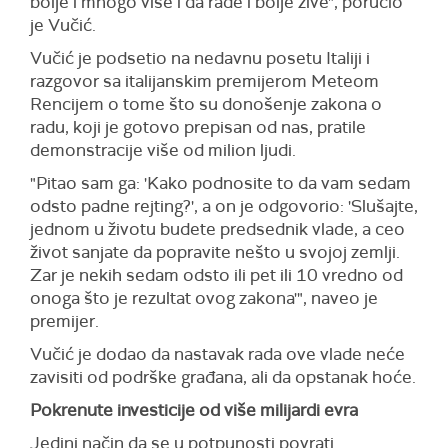
bolje i mnogo više i da rade i bolje žive", poručio
je Vučić.
Vučić je podsetio na nedavnu posetu Italiji i
razgovor sa italijanskim premijerom Meteom
Rencijem o tome što su donošenje zakona o
radu, koji je gotovo prepisan od nas, pratile
demonstracije više od milion ljudi.
"Pitao sam ga: 'Kako podnosite to da vam sedam
odsto padne rejting?', a on je odgovorio: 'Slušajte,
jednom u životu budete predsednik vlade, a ceo
život sanjate da popravite nešto u svojoj zemlji.
Zar je nekih sedam odsto ili pet ili 10 vredno od
onoga što je rezultat ovog zakona'", naveo je
premijer.
Vučić je dodao da nastavak rada ove vlade neće
zavisiti od podrške građana, ali da opstanak hoće.
Pokrenute investicije od više milijardi evra
Jedini način da se u potpunosti povrati