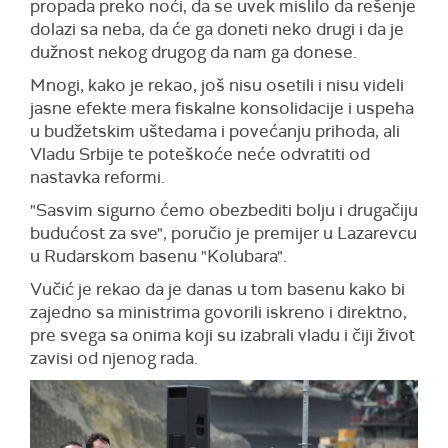
propada preko noći, da se uvek mislilo da rešenje
dolazi sa neba, da će ga doneti neko drugi i da je
dužnost nekog drugog da nam ga donese.
Mnogi, kako je rekao, još nisu osetili i nisu videli
jasne efekte mera fiskalne konsolidacije i uspeha
u budžetskim uštedama i povećanju prihoda, ali
Vladu Srbije te poteškoće neće odvratiti od
nastavka reformi.
"Sasvim sigurno ćemo obezbediti bolju i drugačiju
budućost za sve", poručio je premijer u Lazarevcu
u Rudarskom basenu "Kolubara".
Vučić je rekao da je danas u tom basenu kako bi
zajedno sa ministrima govorili iskreno i direktno,
pre svega sa onima koji su izabrali vladu i čiji život
zavisi od njenog rada.