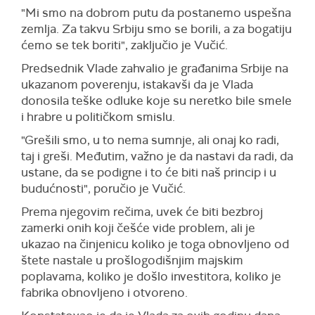
"Mi smo na dobrom putu da postanemo uspešna
zemlja. Za takvu Srbiju smo se borili, a za bogatiju
ćemo se tek boriti", zaključio je Vučić.
Predsednik Vlade zahvalio je građanima Srbije na
ukazanom poverenju, istakavši da je Vlada
donosila teške odluke koje su neretko bile smele
i hrabre u političkom smislu.
"Grešili smo, u to nema sumnje, ali onaj ko radi,
taj i greši. Međutim, važno je da nastavi da radi, da
ustane, da se podigne i to će biti naš princip i u
budućnosti", poručio je Vučić.
Prema njegovim rečima, uvek će biti bezbroj
zamerki onih koji češće vide problem, ali je
ukazao na činjenicu koliko je toga obnovljeno od
štete nastale u prošlogodišnjim majskim
poplavama, koliko je došlo investitora, koliko je
fabrika obnovljeno i otvoreno.