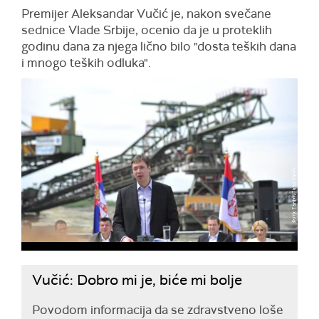
Premijer Aleksandar Vučić je, nakon svečane
sednice Vlade Srbije, ocenio da je u proteklih
godinu dana za njega lično bilo "dosta teških dana
i mnogo teških odluka".
Vučić: Dobro mi je, biće mi bolje
Povodom informacija da se zdravstveno loše