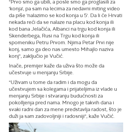
"Prvo smo ga ubili, a posle smo ga proglasili za
'konja', pa sam na lecima za nedavni miting video
da piše 'nalazimo se kod konja u 5'. Da li će Hrvati
nekada reći da se nalaze na placu kod konja ili
kod bana Jelačića, Albanci na trgu kod konja ili
Skenderbega, Rusi na Trgu kod konja ili
spomeniku Petru Prvom. Njima Petar Prvi nije
konj, samo ga deo nas umesto Mihajlo naziva
konj", zaključio je Vučić.
Inače, premijer kaže da uživa što može da
učestvuje u menjanju Srbije.
"Uživam u tome da radim i da mogu da
učestvujem sa kolegama i prijateljima iz vlade u
menjanju Srbije i stvaranju budućnosti za
pokolljenja pred nama. Mnogo je takvih dana i
svaki radni dan za mene predstavlja radost, što je
duži ja sam zadovoljniji i radosniji", kaže Vučić.