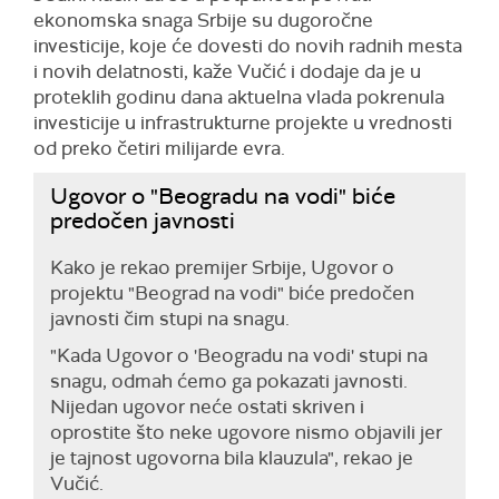
ekonomska snaga Srbije su dugoročne
investicije, koje će dovesti do novih radnih mesta
i novih delatnosti, kaže Vučić i dodaje da je u
proteklih godinu dana aktuelna vlada pokrenula
investicije u infrastrukturne projekte u vrednosti
od preko četiri milijarde evra.
Ugovor o "Beogradu na vodi" biće
predočen javnosti
Kako je rekao premijer Srbije, Ugovor o
projektu "Beograd na vodi" biće predočen
javnosti čim stupi na snagu.
"Kada Ugovor o 'Beogradu na vodi' stupi na
snagu, odmah ćemo ga pokazati javnosti.
Nijedan ugovor neće ostati skriven i
oprostite što neke ugovore nismo objavili jer
je tajnost ugovorna bila klauzula", rekao je
Vučić.