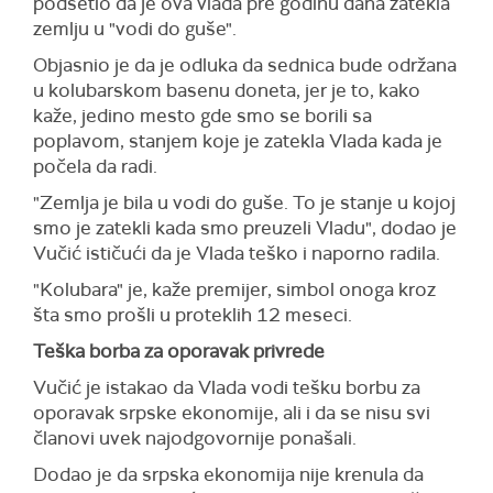
podsetio da je ova vlada pre godinu dana zatekla
zemlju u "vodi do guše".
Objasnio je da je odluka da sednica bude održana
u kolubarskom basenu doneta, jer je to, kako
kaže, jedino mesto gde smo se borili sa
poplavom, stanjem koje je zatekla Vlada kada je
počela da radi.
"Zemlja je bila u vodi do guše. To je stanje u kojoj
smo je zatekli kada smo preuzeli Vladu", dodao je
Vučić ističući da je Vlada teško i naporno radila.
"Kolubara" je, kaže premijer, simbol onoga kroz
šta smo prošli u proteklih 12 meseci.
Teška borba za oporavak privrede
Vučić je istakao da Vlada vodi tešku borbu za
oporavak srpske ekonomije, ali i da se nisu svi
članovi uvek najodgovornije ponašali.
Dodao je da srpska ekonomija nije krenula da