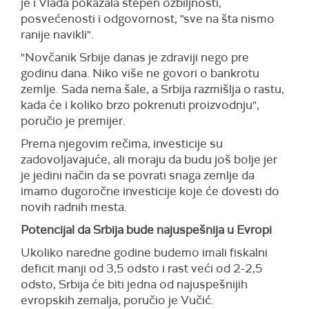
je i Vlada pokazala stepen ozbiljnosti,
posvećenosti i odgovornost, "sve na šta nismo
ranije navikli".
"Novčanik Srbije danas je zdraviji nego pre
godinu dana. Niko više ne govori o bankrotu
zemlje. Sada nema šale, a Srbija razmišlja o rastu,
kada će i koliko brzo pokrenuti proizvodnju",
poručio je premijer.
Prema njegovim rečima, investicije su
zadovoljavajuće, ali moraju da budu još bolje jer
je jedini način da se povrati snaga zemlje da
imamo dugoročne investicije koje će dovesti do
novih radnih mesta.
Potencijal da Srbija bude najuspešnija u Evropi
Ukoliko naredne godine budemo imali fiskalni
deficit manji od 3,5 odsto i rast veći od 2-2,5
odsto, Srbija će biti jedna od najuspešnijih
evropskih zemalja, poručio je Vučić.