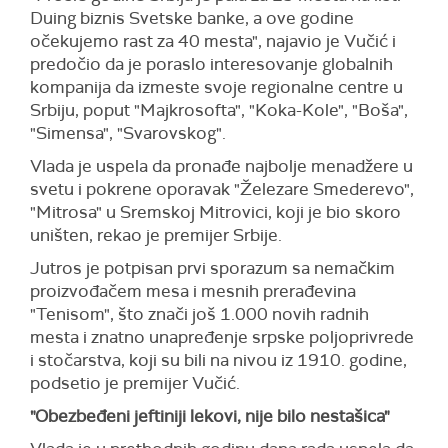
Duing biznis Svetske banke, a ove godine
očekujemo rast za 40 mesta", najavio je Vučić i
predočio da je poraslo interesovanje globalnih
kompanija da izmeste svoje regionalne centre u
Srbiju, poput "Majkrosofta", "Koka-Kole", "Boša",
"Simensa", "Svarovskog".
Vlada je uspela da pronađe najbolje menadžere u
svetu i pokrene oporavak "Železare Smederevo",
"Mitrosa" u Sremskoj Mitrovici, koji je bio skoro
uništen, rekao je premijer Srbije.
Jutros je potpisan prvi sporazum sa nemačkim
proizvođačem mesa i mesnih prerađevina
"Tenisom", što znači još 1.000 novih radnih
mesta i znatno unapređenje srpske poljoprivrede
i stočarstva, koji su bili na nivou iz 1910. godine,
podsetio je premijer Vučić.
"Obezbeđeni jeftiniji lekovi, nije bilo nestašica"