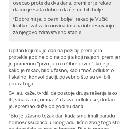
osećao protekla dva dana, premijer je rekao
da mu je sada dobro i da će mu biti bolje.
"Dobro mi je, biće mi bolje", rekao je Vučić
kratko i zahvalio novinarima na interesovanju
za njegovo zdravstveno stanje.
Upitan koji mu je dan na poziciji premijera
protekle godine bio najbolji a koji najgori, premijer
je pomenuo "prvo jutro u Obrenovcu", koje je,
kako je rekao, bilo užasno, kao i "noć odluke" o
fiskalnoj konsolidaciji, posebno što su svi bili
protiv toga.
Svi su, kaže, tvrdili da postoje druga rešenja iako
ih, smatra on, nema. Za takvu odluku se, dodao
je, spremao duže od godinu dana.
"Bio je užasno težak dan kada smo imali paradu
homoseksualaca u Beogradu, lično zbog toga što