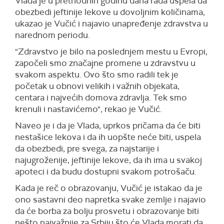
Vlada je u prethodnih godinu dana rada uspela da
obezbedi jeftinije lekove u dovoljnim količinama,
ukazao je Vučić i najavio unapređenje zdravstva u
narednom periodu.
"Zdravstvo je bilo na poslednjem mestu u Evropi,
započeli smo značajne promene u zdravstvu u
svakom aspektu. Ovo što smo radili tek je
početak u obnovi velikih i važnih objekata,
centara i najvećih domova zdravlja. Tek smo
krenuli i nastavićemo", rekao je Vučić.
Naveo je i da je Vlada, uprkos pričama da će biti
nestašice lekova i da ih uopšte neće biti, uspela
da obezbedi, pre svega, za najstarije i
najugroženije, jeftinije lekove, da ih ima u svakoj
apoteci i da budu dostupni svakom potrošaču.
Kada je reč o obrazovanju, Vučić je istakao da je
ono sastavni deo napretka svake zemlje i najavio
da će borba za bolju prosvetu i obrazovanje biti
nešto najvažnije za Srbiju što će Vlada morati da