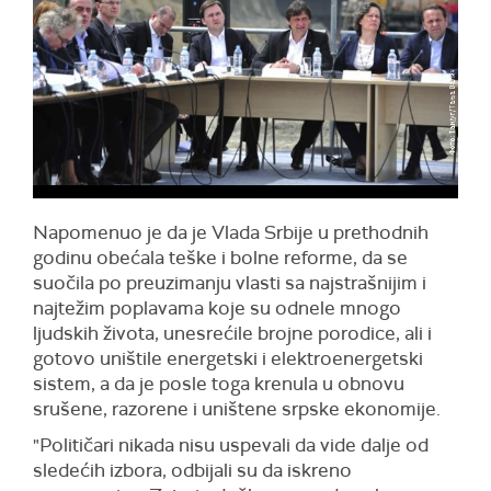
Napomenuo je da je Vlada Srbije u prethodnih
godinu obećala teške i bolne reforme, da se
suočila po preuzimanju vlasti sa najstrašnijim i
najtežim poplavama koje su odnele mnogo
ljudskih života, unesrećile brojne porodice, ali i
gotovo uništile energetski i elektroenergetski
sistem, a da je posle toga krenula u obnovu
srušene, razorene i uništene srpske ekonomije.
"Političari nikada nisu uspevali da vide dalje od
sledećih izbora, odbijali su da iskreno