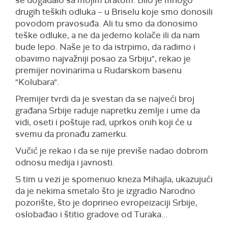
se događalo sa mojim bratom. Bilo je mnogo
drugih teških odluka – u Briselu koje smo donosili
povodom pravosuđa. Ali tu smo da donosimo
teške odluke, a ne da jedemo kolače ili da nam
bude lepo. Naše je to da istrpimo, da radimo i
obavimo najvažniji posao za Srbiju", rekao je
premijer novinarima u Rudarskom basenu
"Kolubara".
Premijer tvrdi da je svestan da se najveći broj
građana Srbije raduje napretku zemlje i ume da
vidi, oseti i poštuje rad, uprkos onih koji će u
svemu da pronađu zamerku.
Vučić je rekao i da se nije previše nadao dobrom
odnosu medija i javnosti.
S tim u vezi je spomenuo kneza Mihajla, ukazujući
da je nekima smetalo što je izgradio Narodno
pozorište, što je doprineo evropeizaciji Srbije,
oslobađao i štitio gradove od Turaka...