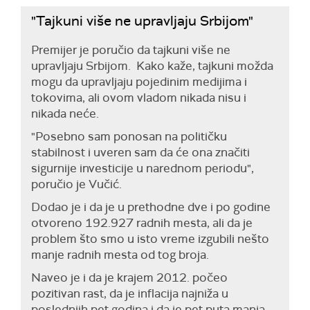
"Tajkuni više ne upravljaju Srbijom"
Premijer je poručio da tajkuni više ne
upravljaju Srbijom. Kako kaže, tajkuni možda
mogu da upravljaju pojedinim medijima i
tokovima, ali ovom vladom nikada nisu i
nikada neće.
"Posebno sam ponosan na političku
stabilnost i uveren sam da će ona značiti
sigurnije investicije u narednom periodu",
poručio je Vučić.
Dodao je i da je u prethodne dve i po godine
otvoreno 192.927 radnih mesta, ali da je
problem što smo u isto vreme izgubili nešto
manje radnih mesta od tog broja.
Naveo je i da je krajem 2012. počeo
pozitivan rast, da je inflacija najniža u
poslednjih pet godina i da je pet puta manja