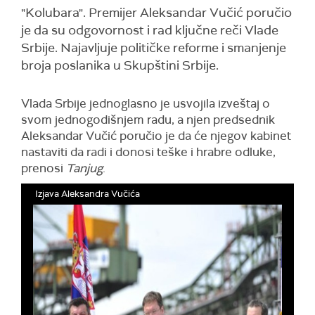
"Kolubara". Premijer Aleksandar Vučić poručio
je da su odgovornost i rad ključne reči Vlade
Srbije. Najavljuje političke reforme i smanjenje
broja poslanika u Skupštini Srbije.
Vlada Srbije jednoglasno je usvojila izveštaj o
svom jednogodišnjem radu, a njen predsednik
Aleksandar Vučić poručio je da će njegov kabinet
nastaviti da radi i donosi teške i hrabre odluke,
prenosi
Tanjug
.
Izjava Aleksandra Vučića