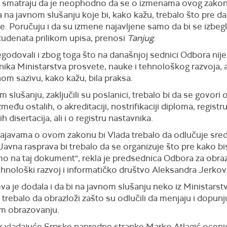
i smatraju da je neophodno da se o izmenama ovog zako
a na javnom slušanju koje bi, kako kažu, trebalo što pre da
e. Poručuju i da su izmene najavljene samo da bi se izbegl
studenata prilikom upisa, prenosi
Tanjug
.
godovali i zbog toga što na današnjoj sednici Odbora nije
ika Ministarstva prosvete, nauke i tehnološkog razvoja, a
om sazivu, kako kažu, bila praksa.
 slušanju, zaključili su poslanici, trebalo bi da se govori 
zmeđu ostalih, o akreditaciji, nostrifikaciji diploma, registr
h disertacija, ali i o registru nastavnika.
ajavama o ovom zakonu bi Vlada trebalo da odlučuje sr
Javna rasprava bi trebalo da se organizuje što pre kako b
mo na taj dokument", rekla je predsednica Odbora za obra
ehnološki razvoj i informatičko društvo Aleksandra Jerkov
va je dodala i da bi na javnom slušanju neko iz Ministarst
trebalo da obrazloži zašto su odlučili da menjaju i dopun
m obrazovanju.
ik vladajuće Srpske napredne stranke Marko Atlagić ocenio