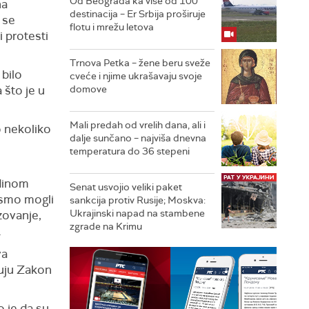
Od Beograda ka više od 100
na
destinacija – Er Srbija proširuje
 se
flotu i mrežu letova
i protesti
Trnova Petka – žene beru sveže
 bilo
cveće i njime ukrašavaju svoje
 što je u
domove
Mali predah od vrelih dana, ali i
o nekoliko
dalje sunčano – najviša dnevna
u
temperatura do 36 stepeni
edinom
Senat usvojio veliki paket
ismo mogli
sankcija protiv Rusije; Moskva:
Ukrajinski napad na stambene
zovanje,
zgrade na Krimu
.
va
juju Zakon
 je da su