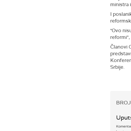
ministra 
I poslan
reformsk
"Ovo nis
reformi",
Članovi O
predstavn
Konferenc
Srbije.
BROJ
Uput
Komentari