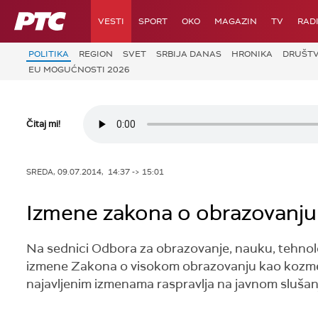
RTS
VESTI
SPORT
OKO
MAGAZIN
TV
RAD
POLITIKA
REGION
SVET
SRBIJA DANAS
HRONIKA
DRUŠT
EU MOGUĆNOSTI 2026
Čitaj mi!
SREDA, 09.07.2014, 14:37 -> 15:01
Izmene zakona o obrazovanj
Na sednici Odbora za obrazovanje, nauku, tehnološk
izmene Zakona o visokom obrazovanju kao kozmet
najavljenim izmenama raspravlja na javnom slušan