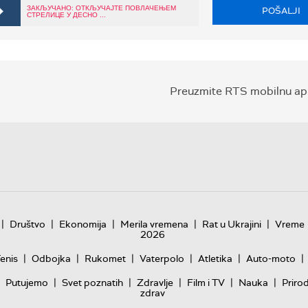
ЗАКЉУЧАНО: ОТКЉУЧАЈТЕ ПОВЛАЧЕЊЕМ
POŠALJI
СТРЕЛИЦЕ У ДЕСНО ...
Preuzmite RTS mobilnu apl
|
|
|
|
|
Društvo
Ekonomija
Merila vremena
Rat u Ukrajini
Vreme
2026
|
|
|
|
|
|
enis
Odbojka
Rukomet
Vaterpolo
Atletika
Auto-moto
|
|
|
|
|
Putujemo
Svet poznatih
Zdravlje
Film i TV
Nauka
Priro
zdrav