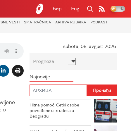
Ћир
Eng
ISNE VESTI
SMATRAČNICA
ARHIVA RUBRIKA
PODKAST
subota, 08. avgust 2026.
Prognoza
Najnovije
avljene
Hitna pomoć: Četiri osobe
e o
povređene u tri udesa u
Beogradu