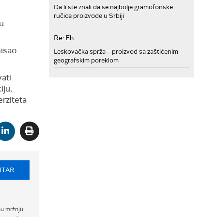
Da li ste znali da se najbolje gramofonske
ručice proizvode u Srbiji
u
Re: Eh...
misao
Leskovačka sprža – proizvod sa zaštićenim
geografskim poreklom
vati
iju,
erziteta
NTAR
nu mržnju