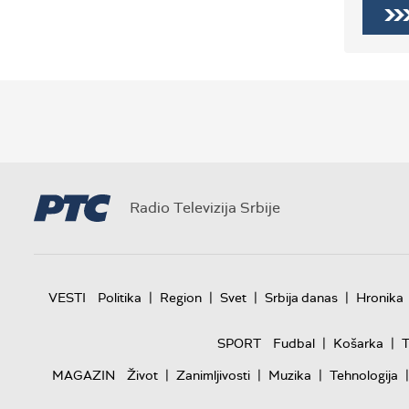
Radio Televizija Srbije
|
|
|
|
VESTI
Politika
Region
Svet
Srbija danas
Hronika
|
|
SPORT
Fudbal
Košarka
T
|
|
|
|
MAGAZIN
Život
Zanimljivosti
Muzika
Tehnologija