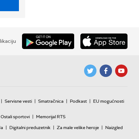
ikaciju
|
|
|
|
Servisne vesti
Smatračnica
Podkast
EU mogućnosti
|
Ostali sportovi
Memorijal RTS
|
|
|
da
Digitalni preduzetnik
Za male velike heroje
Naizgled