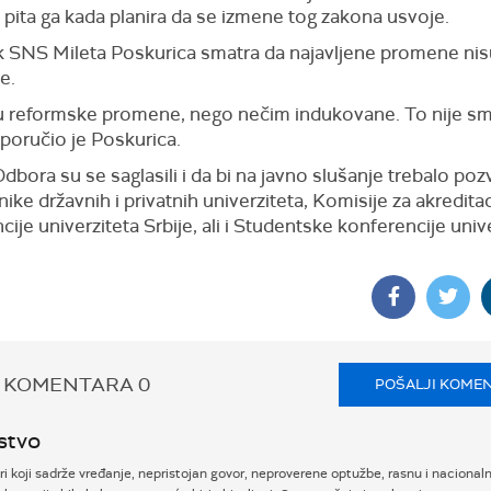
i pita ga kada planira da se izmene tog zakona usvoje.
ik SNS Mileta Poskurica smatra da najavljene promene nis
e.
u reformske promene, nego nečim indukovane. To nije s
 poručio je Poskurica.
dbora su se saglasili i da bi na javno slušanje trebalo poz
ike državnih i privatnih univerziteta, Komisije za akreditac
ije univerziteta Srbije, ali i Studentske konferencije univ
 KOMENTARA
0
POŠALJI KOME
stvo
 koji sadrže vređanje, nepristojan govor, neproverene optužbe, rasnu i nacional