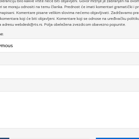
oleranciju bilo kakve vrste neće biti objavljeni. Govor mržnje je zabranjen na ovom
i se moraju odnositi na temu članka. Prednost će imati komentari gramatički i p
napisani. Komentare pisane velikim slovima nećemo objavljivati. Zadržavamo prav
komentara koji će biti objavljeni. Komentare koji se odnose na uređivačku politi
na adresu webdesk@rts.rs. Polja obeležena zvezdicom obavezno popunite.
e: