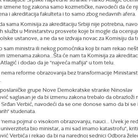
ne izmene tog zakona samo kozmetičke, navodeći da će nji
a i akreditacija fakulteta i to samo zbog nedavnih afera.
da sama Komisija za akreditaciju Srbiji nije potrebna, nav
h službi u Ministarstvu prosvete koje bi mogle da ocenjuj
lske ustanove, a ne da se izdvaja novac za Komisiju da to
o sam ministra ili nekog pomoćnika koji bi nam rekao neš
im izmenama zakona...Šta će nam ta Komisija za akreditaci
 Atlagić i dodao da je "najveća mafija" u tom telu.
da nema reforme obrazovanja bez transformacije Ministars
.
 poslaničke grupe Nove Demokratske stranke Ninoslav
vić saglasan je da bi izmenu zakona trebalo da obrazloži 
 Srđan Verbić, navodeći da se one donose samo da bi se
tarih" studenata.
r 'nema pojma' o visokom obrazovanju, nauci... Uvek je re
univerziteta bio ministar, a mi sad imamo katastrofu", krit
vić Verbića i rekao da bi na narednoj sednici Odbora želeo