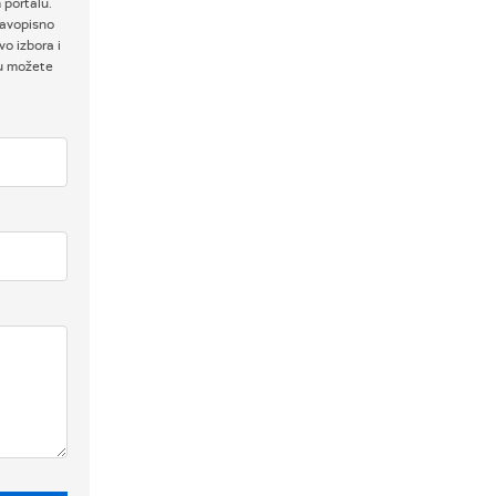
 portalu.
ravopisno
o izbora i
ku možete