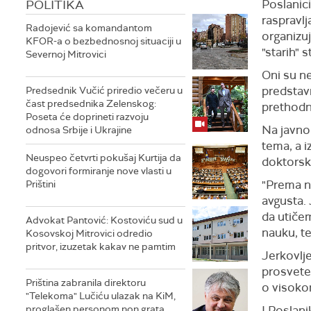
POLITIKA
Poslanic
raspravlj
Radojević sa komandantom
organizuj
KFOR-a o bezbednosnoj situaciji u
"starih" 
Severnoj Mitrovici
Oni su ne
predstavn
Predsednik Vučić priredio večeru u
čast predsednika Zelenskog:
prethodn
Poseta će doprineti razvoju
Na javnom
odnosa Srbije i Ukrajine
tema, a i
Neuspeo četvrti pokušaj Kurtija da
doktorski
dogovori formiranje nove vlasti u
"Prema n
Prištini
avgusta. 
da utiče
Advokat Pantović: Kostoviću sud u
nauku, t
Kosovskoj Mitrovici odredio
pritvor, izuzetak kakav ne pamtim
Jerkovlje
prosvete 
Priština zabranila direktoru
o visoko
"Telekoma" Lučiću ulazak na KiM,
proglašen personom non grata
I Poslan