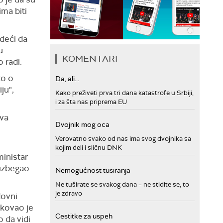
ma biti
odeći da
u
KOMENTARI
 radi.
to o
Da, ali...
ju",
Kako preživeti prva tri dana katastrofe u Srbiji,
i za šta nas priprema EU
tva
Dvojnik mog oca
Verovatno svako od nas ima svog dvojnika sa
kojim deli i sličnu DNK
ministar
 izbegao
Nemogućnost tusiranja
Ne tuširate se svakog dana – ne stidite se, to
je zdravo
dovni
ikovao je
Cestitke za uspeh
 da vidi