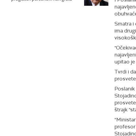
najavlje
obuhvaćen
Smatra i 
ima drugi
visokoško
"Očekiva
najavljen
upitao je
Tvrdi i 
prosvete
Poslanik
Stojadino
prosvete
štrajk "s
"Minista
profesor 
Stojadino