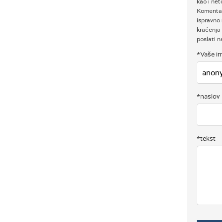
kao i net
Komentar
ispravno 
kraćenja 
poslati 
*Vaše im
*naslov
*tekst