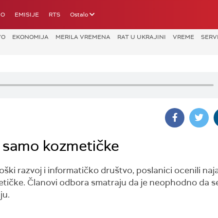
IO
EMISIJE
RTS
Ostalo
VO
EKONOMIJA
MERILA VREMENA
RAT U UKRAJINI
VREME
SERV
u samo kozmetičke
i razvoj i informatičko društvo, poslanici ocenili naj
ičke. Članovi odbora smatraju da je neophodno da s
ju.