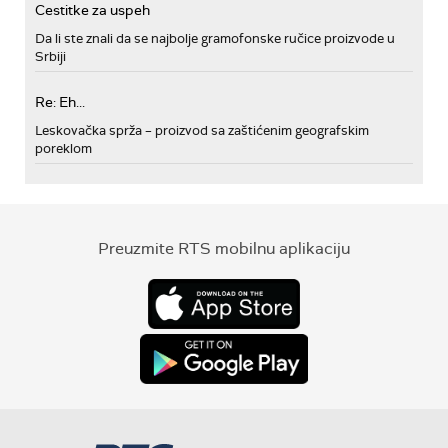
Cestitke za uspeh
Da li ste znali da se najbolje gramofonske ručice proizvode u
Srbiji
Re: Eh...
Leskovačka sprža – proizvod sa zaštićenim geografskim
poreklom
Preuzmite RTS mobilnu aplikaciju