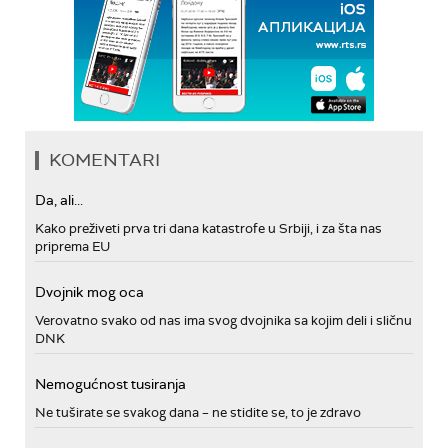
KOMENTARI
Da, ali...
Kako preživeti prva tri dana katastrofe u Srbiji, i za šta nas
priprema EU
Dvojnik mog oca
Verovatno svako od nas ima svog dvojnika sa kojim deli i sličnu
DNK
Nemogućnost tusiranja
Ne tuširate se svakog dana – ne stidite se, to je zdravo