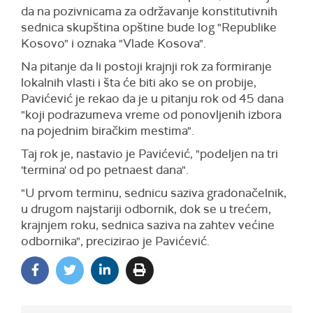
da na pozivnicama za održavanje konstitutivnih
sednica skupština opštine bude log "Republike
Kosovo" i oznaka "Vlade Kosova".
Na pitanje da li postoji krajnji rok za formiranje
lokalnih vlasti i šta će biti ako se on probije,
Pavićević je rekao da je u pitanju rok od 45 dana
"koji podrazumeva vreme od ponovljenih izbora
na pojednim biračkim mestima".
Taj rok je, nastavio je Pavićević, "podeljen na tri
'termina' od po petnaest dana".
"U prvom terminu, sednicu saziva gradonačelnik,
u drugom najstariji odbornik, dok se u trećem,
krajnjem roku, sednica saziva na zahtev većine
odbornika", precizirao je Pavićević.