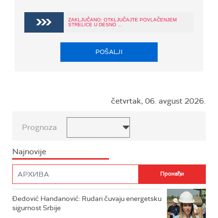
ZAKLJUČANO: OTKLJUČAJTE POVLAČENJEM
STRELICE U DESNO ...
POŠALJI
četvrtak, 06. avgust 2026.
Prognoza
Najnovije
Đedović Handanović: Rudari čuvaju energetsku
sigurnost Srbije