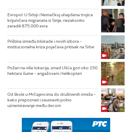
Evropol: U Srbiji i Nemačkoj uhapšena trojica
krijumčara migranata iz Sirije, nezakonito
zaradili 875.000 evra
Priština između blokade i novih izbora –
institucionalna kriza pojačava pritisak na Srbe
Požari na više lokacija, iznad Ušća gori oko 150
hektara šume – angažovani i helikopteri
Od škole u Mrčajevcima do društvenih mreža –
kako prepoznati i zaustaviti polno
uznemiravanje među decom