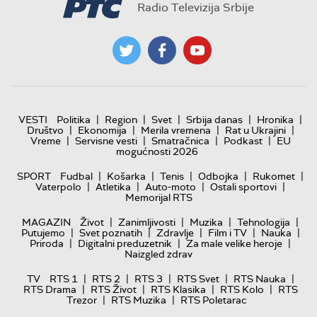
Radio Televizija Srbije
|
|
|
|
|
VESTI
Politika
Region
Svet
Srbija danas
Hronika
|
|
|
|
Društvo
Ekonomija
Merila vremena
Rat u Ukrajini
|
|
|
|
Vreme
Servisne vesti
Smatračnica
Podkast
EU
mogućnosti 2026
|
|
|
|
|
SPORT
Fudbal
Košarka
Tenis
Odbojka
Rukomet
|
|
|
|
Vaterpolo
Atletika
Auto-moto
Ostali sportovi
Memorijal RTS
|
|
|
|
MAGAZIN
Život
Zanimljivosti
Muzika
Tehnologija
|
|
|
|
|
Putujemo
Svet poznatih
Zdravlje
Film i TV
Nauka
|
|
|
Priroda
Digitalni preduzetnik
Za male velike heroje
Naizgled zdrav
|
|
|
|
|
TV
RTS 1
RTS 2
RTS 3
RTS Svet
RTS Nauka
|
|
|
|
RTS Drama
RTS Život
RTS Klasika
RTS Kolo
RTS
|
|
Trezor
RTS Muzika
RTS Poletarac