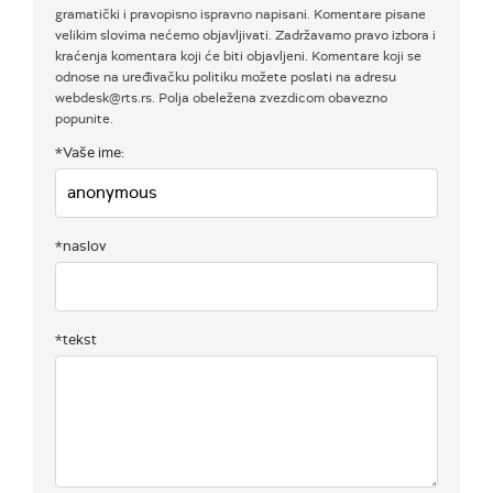
gramatički i pravopisno ispravno napisani. Komentare pisane
velikim slovima nećemo objavljivati. Zadržavamo pravo izbora i
kraćenja komentara koji će biti objavljeni. Komentare koji se
odnose na uređivačku politiku možete poslati na adresu
webdesk@rts.rs. Polja obeležena zvezdicom obavezno
popunite.
*Vaše ime:
*naslov
*tekst