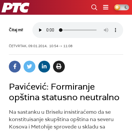
RTS
Čitaj mi!
ČETVRTAK, 09.01.2014, 10:54 -> 11:08
Pavićević: Formiranje
opština statusno neutralno
Na sastanku u Briselu insistiraćemo da se
konstituisanje skupština opština na severu
Kosova i Metohije sprovede u skladu sa