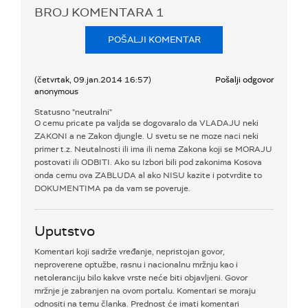
BROJ KOMENTARA
1
POŠALJI KOMENTAR
(četvrtak, 09.jan.2014 16:57)
Pošalji odgovor
anonymous
Statusno "neutralni"
O cemu pricate pa valjda se dogovaralo da VLADAJU neki
ZAKONI a ne Zakon djungle. U svetu se ne moze naci neki
primer t.z. Neutalnosti ili ima ili nema Zakona koji se MORAJU
postovati ili ODBITI. Ako su Izbori bili pod zakonima Kosova
onda cemu ova ZABLUDA al ako NISU kazite i potvrdite to
DOKUMENTIMA pa da vam se poveruje.
Uputstvo
Komentari koji sadrže vređanje, nepristojan govor,
neproverene optužbe, rasnu i nacionalnu mržnju kao i
netoleranciju bilo kakve vrste neće biti objavljeni. Govor
mržnje je zabranjen na ovom portalu. Komentari se moraju
odnositi na temu članka. Prednost će imati komentari