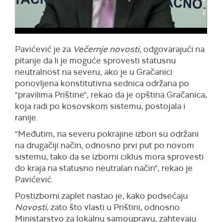
Pavićević je za
Večernje novosti
, odgovarajući na
pitanje da li je moguće sprovesti statusnu
neutralnost na severu, ako je u Gračanici
ponovljena konstitutivna sednica održana po
"pravilima Prištine", rekao da je opština Gračanica,
koja radi po kosovskom sistemu, postojala i
ranije.
"Međutim, na severu pokrajine izbori su održani
na drugačiji način, odnosno prvi put po novom
sistemu, tako da se izborni ciklus mora sprovesti
do kraja na statusno neutralan način", rekao je
Pavićević.
Postizborni zaplet nastao je, kako podsećaju
Novosti
, zato što vlasti u Prištini, odnosno
Ministarstvo za lokalnu samoupravu, zahtevaju