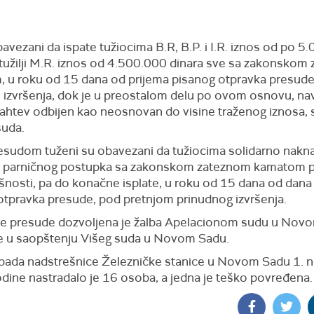
avezani da ispate tužiocima B.R, B.P. i I.R. iznos od po 
a tužilji M.R. iznos od 4.500.000 dinara sve sa zakonsko
 u roku od 15 dana od prijema pisanog otpravka presude
 izvršenja, dok je u preostalom delu po ovom osnovu, na
zahtev odbijen kao neosnovan do visine traženog iznosa,
suda.
esudom tuženi su obavezani da tužiocima solidarno nakn
 parničnog postupka sa zakonskom zateznom kamatom 
ršnosti, pa do konačne isplate, u roku od 15 dana od dana
otpravka presude, pod pretnjom prinudnog izvršenja.
ve presude dozvoljena je žalba Apelacionom sudu u Nov
e u saopštenju Višeg suda u Novom Sadu.
 pada nadstrešnice Železničke stanice u Novom Sadu 1.
odine nastradalo je 16 osoba, a jedna je teško povređena.