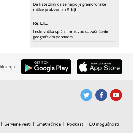
Da li ste znali da se najbolje gramofonske
ručice proizvode u Srbiji
Re: Eh...
Leskovačka sprža – proizvod sa zaštićenim
geografskim poreklom
ikaciju
|
|
|
|
Servisne vesti
Smatračnica
Podkast
EU mogućnosti