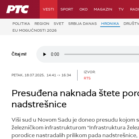
RTS
VESTI
SPORT
OKO
MAGAZIN
TV
RAD
POLITIKA
REGION
SVET
SRBIJA DANAS
HRONIKA
DRUŠT
EU MOGUĆNOSTI 2026
Čitaj mi!
IZVOR:
PETAK, 18.07.2025, 14:41 -> 16:34
RTS
Presuđena naknada štete poro
nadstrešnice
Viši sud u Novom Sadu je doneo presudu kojom s
železničkom infrastrukturom "Infrastruktura želez
porodice nastradalih prilikom pada nadstrešnice, 