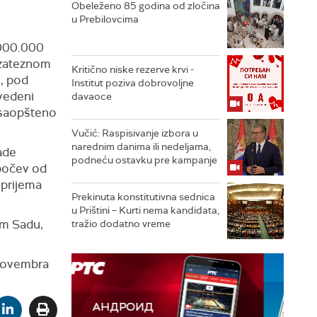
Obeleženo 85 godina od zločina
u Prebilovcima
5.000.000
m zateznom
Kritično niske rezerve krvi -
, pod
Institut poziva dobrovoljne
vedeni
davaoce
 saopšteno
Vučić: Raspisivanje izbora u
narednim danima ili nedeljama,
ade
podneću ostavku pre kampanje
počev od
 prijema
Prekinuta konstitutivna sednica
u Prištini – Kurti nema kandidata,
om Sadu,
tražio dodatno vreme
 novembra