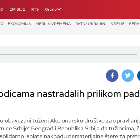
IO
EMISIJE
RTS
Ostalo
VO
EKONOMIJA
MERILA VREMENA
RAT U UKRAJINI
VREME
SERV
dicama nastradalih prilikom pa
u obavezani tuženi Akcionarsko društvo za upravljanj
nice Srbije" Beograd i Republika Srbija da tužiocima, 
solidarno isplate naknadu nematerijalne štete za pretr