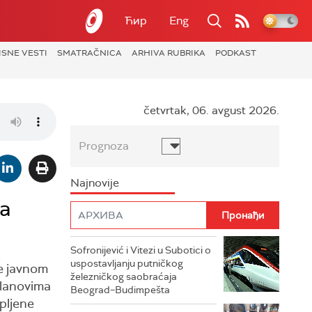
Ћир
Eng
ISNE VESTI
SMATRAČNICA
ARHIVA RUBRIKA
PODKAST
četvrtak, 06. avgust 2026.
Prognoza
Najnovije
da
Sofronijević i Vitezi u Subotici o
uspostavljanju putničkog
e javnom
železničkog saobraćaja
članovima
Beograd–Budimpešta
pljene