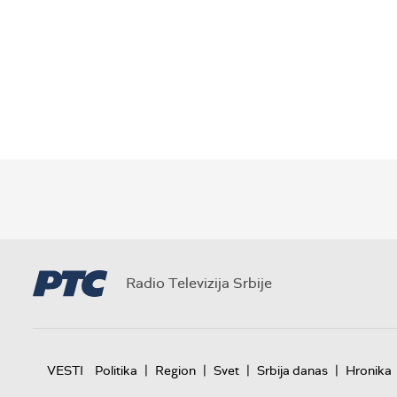
Radio Televizija Srbije
|
|
|
|
VESTI
Politika
Region
Svet
Srbija danas
Hronika