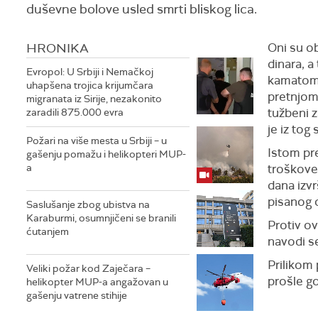
duševne bolove usled smrti bliskog lica.
HRONIKA
Oni su ob
dinara, 
Evropol: U Srbiji i Nemačkoj
kamatom,
uhapšena trojica krijumčara
pretnjom
migranata iz Sirije, nezakonito
tužbeni 
zaradili 875.000 evra
je iz tog 
Požari na više mesta u Srbiji – u
Istom pr
gašenju pomažu i helikopteri MUP-
a
troškove
dana izv
pisanog 
Saslušanje zbog ubistva na
Karaburmi, osumnjičeni se branili
Protiv o
ćutanjem
navodi s
Prilikom
Veliki požar kod Zaječara –
prošle g
helikopter MUP-a angažovan u
gašenju vatrene stihije