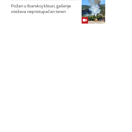
Požari u Ibarskoj klisuri, gašenje
otežava nepristupačan teren