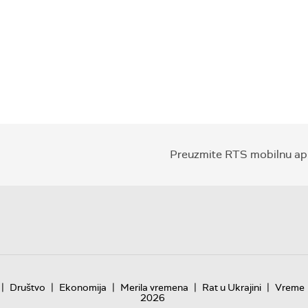
Preuzmite RTS mobilnu apl
|
|
|
|
|
Društvo
Ekonomija
Merila vremena
Rat u Ukrajini
Vreme
2026