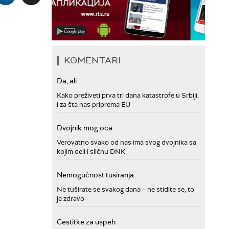
KOMENTARI
Da, ali...
Kako preživeti prva tri dana katastrofe u Srbiji,
i za šta nas priprema EU
Dvojnik mog oca
Verovatno svako od nas ima svog dvojnika sa
kojim deli i sličnu DNK
Nemogućnost tusiranja
Ne tuširate se svakog dana – ne stidite se, to
je zdravo
Cestitke za uspeh