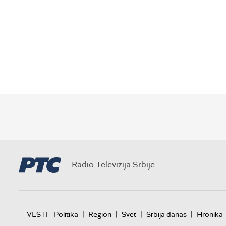
Radio Televizija Srbije
|
|
|
|
VESTI
Politika
Region
Svet
Srbija danas
Hronika