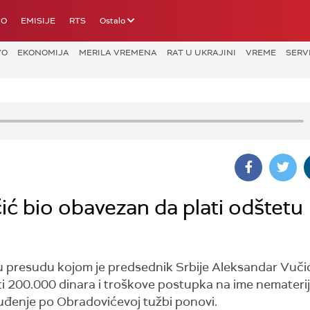
IO
EMISIJE
RTS
Ostalo
VO
EKONOMIJA
MERILA VREMENA
RAT U UKRAJINI
VREME
SERV
ć bio obavezan da plati odštetu
 presudu kojom je predsednik Srbije Aleksandar Vuči
i 200.000 dinara i troškove postupka na ime nemateri
 suđenje po Obradovićevoj tužbi ponovi.