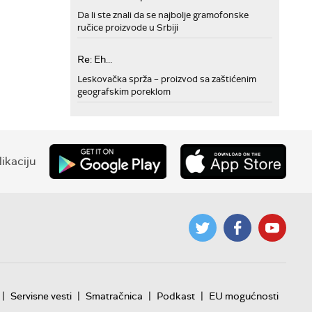
Da li ste znali da se najbolje gramofonske
ručice proizvode u Srbiji
Re: Eh...
Leskovačka sprža – proizvod sa zaštićenim
geografskim poreklom
ikaciju
|
|
|
|
Servisne vesti
Smatračnica
Podkast
EU mogućnosti