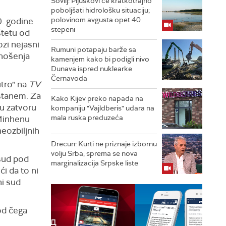
Sovilj: Pljuskovi će kratkotrajno
poboljšati hidrološku situaciju;
polovinom avgusta opet 40
. godine
stepeni
štetu od
ozi nejasni
Rumuni potapaju barže sa
onošenja
kamenjem kako bi podigli nivo
Dunava ispred nuklearke
Černavoda
utro" na
TV
astanem. Za
Kako Kijev preko napada na
 u zatvoru
kompaniju "Vajldberis" udara na
mala ruska preduzeća
 Minhenu
neozbiljnih
Drecun: Kurti ne priznaje izbornu
volju Srba, sprema se nova
 sud pod
marginalizacija Srpske liste
i da to ni
ni sud
od čega