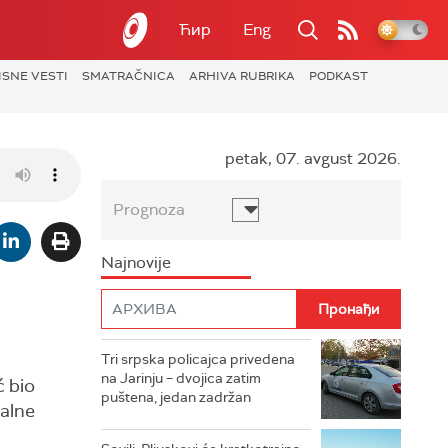
Ћир
Eng
ISNE VESTI
SMATRAČNICA
ARHIVA RUBRIKA
PODKAST
petak, 07. avgust 2026.
Prognoza
Najnovije
Tri srpska policajca privedena
na Jarinju – dvojica zatim
ć bio
puštena, jedan zadržan
jalne