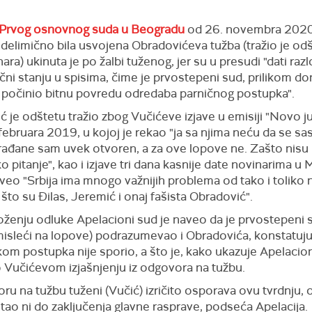
Prvog osnovnog suda u Beogradu
od 26. novembra 2020
 delimično bila usvojena Obradovićeva tužba (tražio je od
nara) ukinuta je po žalbi tuženog, jer su u presudi "dati razl
ečni stanju u spisima, čime je prvostepeni sud, prilikom d
 počinio bitnu povredu odredaba parničnog postupka".
 je odštetu tražio zbog Vučićeve izjave u emisiji "Novo j
februara 2019, u kojoj je rekao "ja sa njima neću da se s
građane sam uvek otvoren, a za ove lopove ne. Zašto nisu
ko pitanje", kao i izjave tri dana kasnije date novinarima u
veo "Srbija ima mnogo važnijih problema od tako i toliko 
o što su Đilas, Jeremić i onaj fašista Obradović".
oženju odluke Apelacioni sud je naveo da je prvostepeni
misleći na lopove) podrazumevao i Obradovića, konstatujuć
om postupka nije sporio, a što je, kako ukazuje Apelacio
 Vučićevom izjašnjenju iz odgovora na tužbu.
u na tužbu tuženi (Vučić) izričito osporava ovu tvrdnju, 
tao ni do zaključenja glavne rasprave, podseća Apelacija.