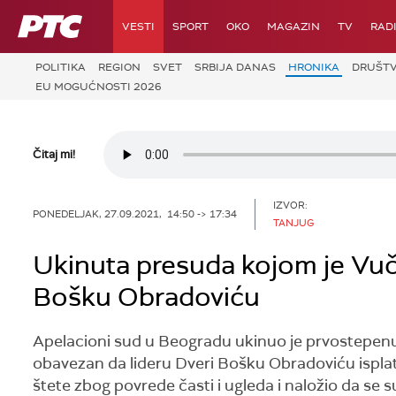
RTS
VESTI
SPORT
OKO
MAGAZIN
TV
RAD
POLITIKA
REGION
SVET
SRBIJA DANAS
HRONIKA
DRUŠT
EU MOGUĆNOSTI 2026
Čitaj mi!
IZVOR:
PONEDELJAK, 27.09.2021, 14:50 -> 17:34
TANJUG
Ukinuta presuda kojom je Vuči
Bošku Obradoviću
Apelacioni sud u Beogradu ukinuo je prvostepenu
obavezan da lideru Dveri Bošku Obradoviću isplat
štete zbog povrede časti i ugleda i naložio da se