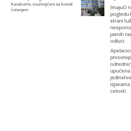
Karaburmi, osumnjičeni se branili
Imajući 
ćutanjem
pogledu k
strani t
nesporna
jasnih ra
odluci.
Apelacion
prvostepe
odrednicu
upućena O
jedinstv
izjavama 
celosti.