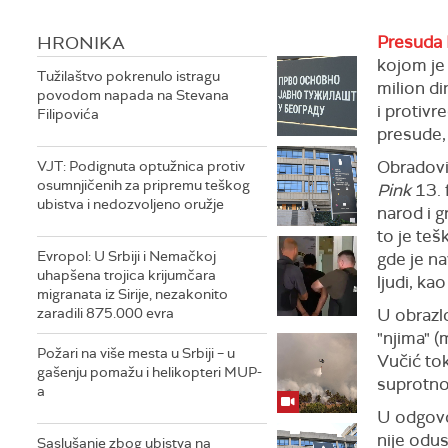
HRONIKA
Presuda 
kojom je
Tužilaštvo pokrenulo istragu
milion di
povodom napada na Stevana
i protivr
Filipovića
presude,
Obradović
VJT: Podignuta optužnica protiv
osumnjičenih za pripremu teškog
Pink
13. 
ubistva i nedozvoljeno oružje
narod i 
to je teš
Evropol: U Srbiji i Nemačkoj
gde je na
uhapšena trojica krijumčara
ljudi, ka
migranata iz Sirije, nezakonito
zaradili 875.000 evra
U obrazl
"njima" (
Požari na više mesta u Srbiji – u
Vučić tok
gašenju pomažu i helikopteri MUP-
suprotno
a
U odgovor
nije odus
Saslušanje zbog ubistva na