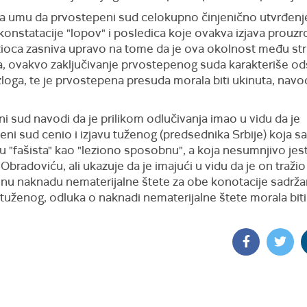
na umu da prvostepeni sud celokupno činjenično utvrđenj
onstatacije "lopov" i posledica koje ovakva izjava prouzr
užioca zasniva upravo na tome da je ova okolnost među s
, ovakvo zaključivanje prvostepenog suda karakteriše o
zloga, te je prvostepena presuda morala biti ukinuta, navo
i sud navodi da je prilikom odlučivanja imao u vidu da je
ni sud cenio i izjavu tuženog (predsednika Srbije) koja sa
 "fašista" kao "leziono sposobnu", a koja nesumnjivo jest
bradoviću, ali ukazuje da je imajući u vidu da je on tražio
enu naknadu nematerijalne štete za obe konotacije sadrža
tuženog, odluka o naknadi nematerijalne štete morala biti