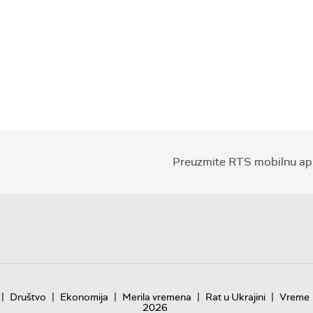
Preuzmite RTS mobilnu apl
|
|
|
|
|
Društvo
Ekonomija
Merila vremena
Rat u Ukrajini
Vreme
2026