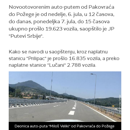
Novootovorenim auto-putem od Pakovraća
do Požege je od nedelje, 6. jula, u 12 časova,
do danas, ponedeljka 7. jula, do 15 časova
ukupno prošlo 19.623 vozila, saopštilo je JP
"Putevi Srbije".
Kako se navodi u saopštenju, kroz naplatnu
stanicu "Prilipac" je prošlo 16.835 vozila, a preko
naplatne stanice "Lučani" 2.788 vozila.
Deonica auto-puta "Miloš Veliki" od Pakovraća do Požege