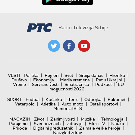
Radio Televizija Srbije
|
|
|
|
|
VESTI
Politika
Region
Svet
Srbija danas
Hronika
|
|
|
|
Društvo
Ekonomija
Merila vremena
Rat u Ukrajini
|
|
|
|
Vreme
Servisne vesti
Smatračnica
Podkast
EU
mogućnosti 2026
|
|
|
|
|
SPORT
Fudbal
Košarka
Tenis
Odbojka
Rukomet
|
|
|
|
Vaterpolo
Atletika
Auto-moto
Ostali sportovi
Memorijal RTS
|
|
|
|
MAGAZIN
Život
Zanimljivosti
Muzika
Tehnologija
|
|
|
|
|
Putujemo
Svet poznatih
Zdravlje
Film i TV
Nauka
|
|
|
Priroda
Digitalni preduzetnik
Za male velike heroje
Naizgled zdrav