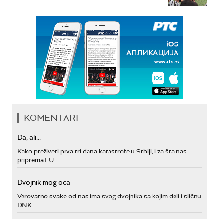
KOMENTARI
Da, ali...
Kako preživeti prva tri dana katastrofe u Srbiji, i za šta nas
priprema EU
Dvojnik mog oca
Verovatno svako od nas ima svog dvojnika sa kojim deli i sličnu
DNK