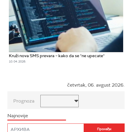
Kruži nova SMS prevara – kako da se "ne upecate"
10. 04. 2026.
četvrtak, 06. avgust 2026.
Prognoza
Najnovije