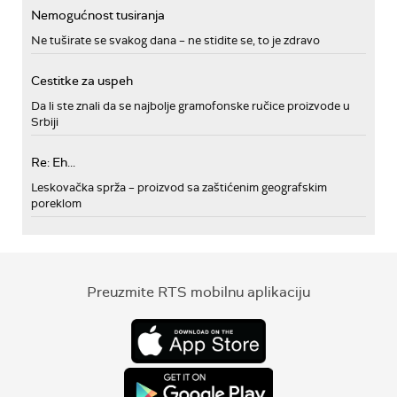
Nemogućnost tusiranja
Ne tuširate se svakog dana – ne stidite se, to je zdravo
Cestitke za uspeh
Da li ste znali da se najbolje gramofonske ručice proizvode u
Srbiji
Re: Eh...
Leskovačka sprža – proizvod sa zaštićenim geografskim
poreklom
Preuzmite RTS mobilnu aplikaciju