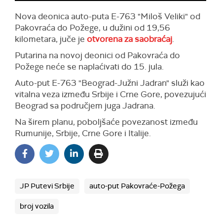
Nova deonica auto-puta E-763 "Miloš Veliki" od
Pakovraća do Požege, u dužini od 19,56
kilometara, juče je
otvorena za saobraćaj
.
Putarina na novoj deonici od Pakovraća do
Požege neće se naplaćivati do 15. jula.
Auto-put E-763 "Beograd-Južni Jadran" služi kao
vitalna veza između Srbije i Crne Gore, povezujući
Beograd sa područjem juga Jadrana.
Na širem planu, poboljšaće povezanost između
Rumunije, Srbije, Crne Gore i Italije.
JP Putevi Srbije
auto-put Pakovraće-Požega
broj vozila