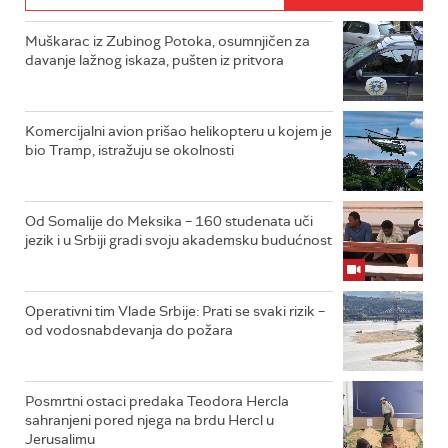
Muškarac iz Zubinog Potoka, osumnjičen za
davanje lažnog iskaza, pušten iz pritvora
Komercijalni avion prišao helikopteru u kojem je
bio Tramp, istražuju se okolnosti
Od Somalije do Meksika – 160 studenata uči
jezik i u Srbiji gradi svoju akademsku budućnost
Operativni tim Vlade Srbije: Prati se svaki rizik –
od vodosnabdevanja do požara
Posmrtni ostaci predaka Teodora Hercla
sahranjeni pored njega na brdu Hercl u
Jerusalimu