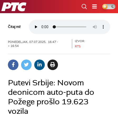
RTS
Čitaj mi!
IZVOR:
PONEDELJAK, 07.07.2025, 16:47 -
> 16:54
RTS
Putevi Srbije: Novom
deonicom auto-puta do
Požege prošlo 19.623
vozila