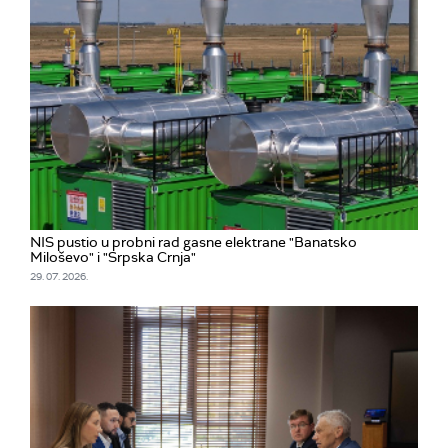
NIS pustio u probni rad gasne elektrane "Banatsko
Miloševo" i "Srpska Crnja"
29. 07. 2026.