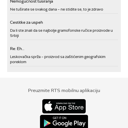
Nemogućnost tusiranja
Ne tuširate se svakog dana – ne stidite se, to je zdravo
Cestitke za uspeh
Da li ste znali da se najbolje gramofonske ručice proizvode u
Srbiji
Re: Eh...
Leskovačka sprža – proizvod sa zaštićenim geografskim
poreklom
Preuzmite RTS mobilnu aplikaciju