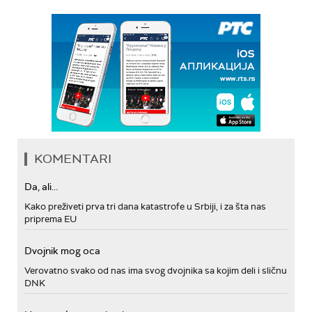
KOMENTARI
Da, ali...
Kako preživeti prva tri dana katastrofe u Srbiji, i za šta nas
priprema EU
Dvojnik mog oca
Verovatno svako od nas ima svog dvojnika sa kojim deli i sličnu
DNK