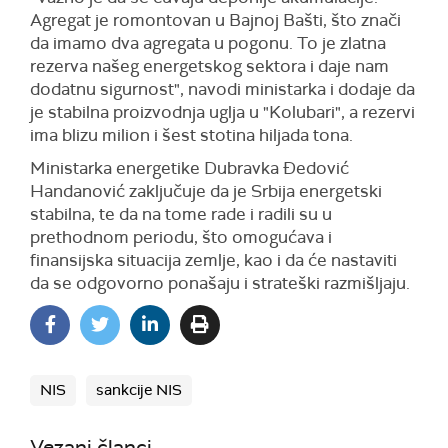
Agregat je romontovan u Bajnoj Bašti, što znači
da imamo dva agregata u pogonu. To je zlatna
rezerva našeg energetskog sektora i daje nam
dodatnu sigurnost", navodi ministarka i dodaje da
je stabilna proizvodnja uglja u "Kolubari", a rezervi
ima blizu milion i šest stotina hiljada tona.
Ministarka energetike Dubravka Đedović
Handanović zaključuje da je Srbija energetski
stabilna, te da na tome rade i radili su u
prethodnom periodu, što omogućava i
finansijska situacija zemlje, kao i da će nastaviti
da se odgovorno ponašaju i strateški razmišljaju.
NIS
sankcije NIS
Vezani članci