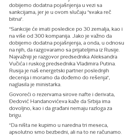
dobijemo dodatna pojašnjenja u vezi sa
sankcijama, jer je u ovom slučaju "svaka reč
bitna".
"Sankcije će imati posledice po 30 zemalja, kao i
na više od 300 kompanija. Jako je važno da
dobijemo dodatna pojašnjenja, a onda, u odnosu
na njih, da razgovaramo sa prijateljima iz Rusije.
Najvažniji je razgovor predsednika Aleksandra
Vučića i ruskog predsednika Vladimira Putina.
Rusija je naš energetski partner poslednjih
decenija i moramo da dođemo do rešenja",
naglasila je ministarka.
Govoreći o rezervama sirove nafte i derivata,
Đedović Handanovićeva kaže da Srbija ima
dovoljno, kao i da građani nemaju razloga za
brigu.
"Da ništa ne kupimo u naredna tri meseca,
apsolutno smo bezbedni, ali na to ne računamo.