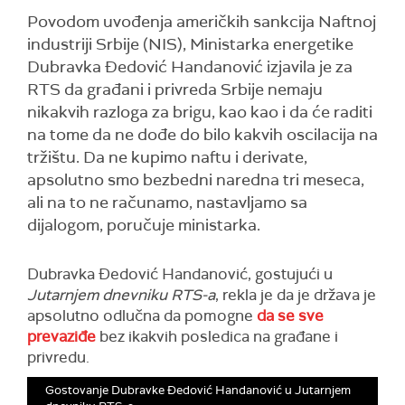
Povodom uvođenja američkih sankcija Naftnoj
industriji Srbije (NIS), Ministarka energetike
Dubravka Đedović Handanović izjavila je za
RTS da građani i privreda Srbije nemaju
nikakvih razloga za brigu, kao kao i da će raditi
na tome da ne dođe do bilo kakvih oscilacija na
tržištu. Da ne kupimo naftu i derivate,
apsolutno smo bezbedni naredna tri meseca,
ali na to ne računamo, nastavljamo sa
dijalogom, poručuje ministarka.
Dubravka Đedović Handanović, gostujući u
Jutarnjem dnevniku RTS-a
, rekla je da je država je
apsolutno odlučna da pomogne
da se sve
prevaziđe
bez ikakvih posledica na građane i
privredu.
Gostovanje Dubravke Đedović Handanović u Jutarnjem