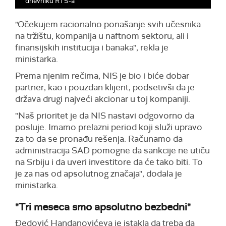
dnevniku RTS-a
"Očekujem racionalno ponašanje svih učesnika
na tržištu, kompanija u naftnom sektoru, ali i
finansijskih institucija i banaka", rekla je
ministarka.
Prema njenim rečima, NIS je bio i biće dobar
partner, kao i pouzdan klijent, podsetivši da je
država drugi najveći akcionar u toj kompaniji.
"Naš prioritet je da NIS nastavi odgovorno da
posluje. Imamo prelazni period koji služi upravo
za to da se pronađu rešenja. Računamo da
administracija SAD pomogne da sankcije ne utiču
na Srbiju i da uveri investitore da će tako biti. To
je za nas od apsolutnog značaja", dodala je
ministarka.
"Tri meseca smo apsolutno bezbedni"
Đedović Handanovićeva je istakla da treba da