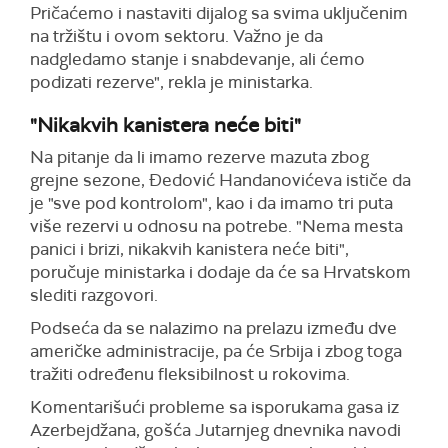
Pričaćemo i nastaviti dijalog sa svima uključenim
na tržištu i ovom sektoru. Važno je da
nadgledamo stanje i snabdevanje, ali ćemo
podizati rezerve", rekla je ministarka.
"Nikakvih kanistera neće biti"
Na pitanje da li imamo rezerve mazuta zbog
grejne sezone, Đedović Handanovićeva ističe da
je "sve pod kontrolom", kao i da imamo tri puta
više rezervi u odnosu na potrebe. "Nema mesta
panici i brizi, nikakvih kanistera neće biti",
poručuje ministarka i dodaje da će sa Hrvatskom
slediti razgovori.
Podseća da se nalazimo na prelazu između dve
američke administracije, pa će Srbija i zbog toga
tražiti određenu fleksibilnost u rokovima.
Komentarišući probleme sa isporukama gasa iz
Azerbejdžana, gošća Jutarnjeg dnevnika navodi