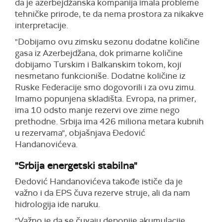
da je azerbejdžanska kompanija imala probleme
tehničke prirode, te da nema prostora za nikakve
interpretacije.
"Dobijamo ovu zimsku sezonu dodatne količine
gasa iz Azerbejdžana, dok primarne količine
dobijamo Turskim i Balkanskim tokom, koji
nesmetano funkcioniše. Dodatne količine iz
Ruske Federacije smo dogovorili i za ovu zimu.
Imamo popunjena skladišta. Evropa, na primer,
ima 10 odsto manje rezervi ove zime nego
prethodne. Srbija ima 426 miliona metara kubnih
u rezervama", objašnjava Đedović
Handanovićeva.
"Srbija energetski stabilna"
Đedović Handanovićeva takođe ističe da je
važno i da EPS čuva rezerve struje, ali da nam
hidrologija ide naruku.
"Važno je da se čuvaju deponije akumulacije.