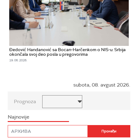
Đedović Handanović sa Bocan-Harčenkom o NIS-u: Srbija
okončala svoj deo posla u pregovorima
19. 06. 2026.
subota, 08. avgust 2026.
Prognoza
Najnovije