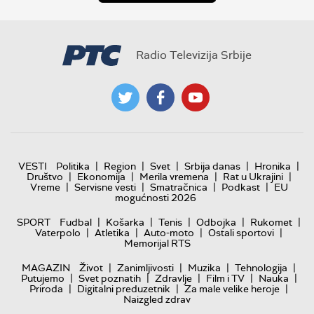
Radio Televizija Srbije
|
|
|
|
|
VESTI
Politika
Region
Svet
Srbija danas
Hronika
|
|
|
|
Društvo
Ekonomija
Merila vremena
Rat u Ukrajini
|
|
|
|
Vreme
Servisne vesti
Smatračnica
Podkast
EU
mogućnosti 2026
|
|
|
|
|
SPORT
Fudbal
Košarka
Tenis
Odbojka
Rukomet
|
|
|
|
Vaterpolo
Atletika
Auto-moto
Ostali sportovi
Memorijal RTS
|
|
|
|
MAGAZIN
Život
Zanimljivosti
Muzika
Tehnologija
|
|
|
|
|
Putujemo
Svet poznatih
Zdravlje
Film i TV
Nauka
|
|
|
Priroda
Digitalni preduzetnik
Za male velike heroje
Naizgled zdrav