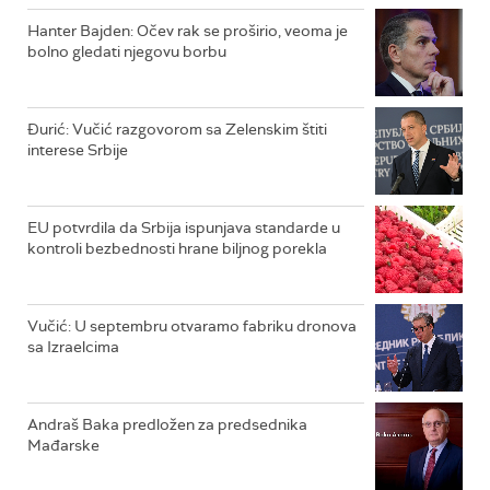
Hanter Bajden: Očev rak se proširio, veoma je
bolno gledati njegovu borbu
Đurić: Vučić razgovorom sa Zelenskim štiti
interese Srbije
EU potvrdila da Srbija ispunjava standarde u
kontroli bezbednosti hrane biljnog porekla
Vučić: U septembru otvaramo fabriku dronova
sa Izraelcima
Andraš Baka predložen za predsednika
Mađarske