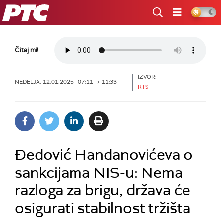
RTS
Čitaj mi!
IZVOR:
NEDELJA, 12.01.2025, 07:11 -> 11:33
RTS
Đedović Handanovićeva o
sankcijama NIS-u: Nema
razloga za brigu, država će
osigurati stabilnost tržišta