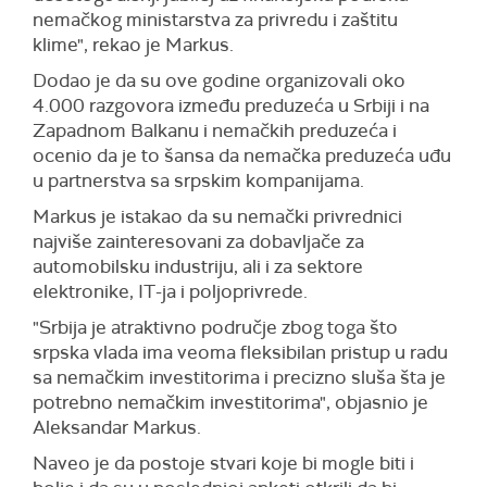
nemačkog ministarstva za privredu i zaštitu
klime", rekao je Markus.
Dodao je da su ove godine organizovali oko
4.000 razgovora između preduzeća u Srbiji i na
Zapadnom Balkanu i nemačkih preduzeća i
ocenio da je to šansa da nemačka preduzeća uđu
u partnerstva sa srpskim kompanijama.
Markus je istakao da su nemački privrednici
najviše zainteresovani za dobavljače za
automobilsku industriju, ali i za sektore
elektronike, IT-ja i poljoprivrede.
"Srbija je atraktivno područje zbog toga što
srpska vlada ima veoma fleksibilan pristup u radu
sa nemačkim investitorima i precizno sluša šta je
potrebno nemačkim investitorima", objasnio je
Aleksandar Markus.
Naveo je da postoje stvari koje bi mogle biti i