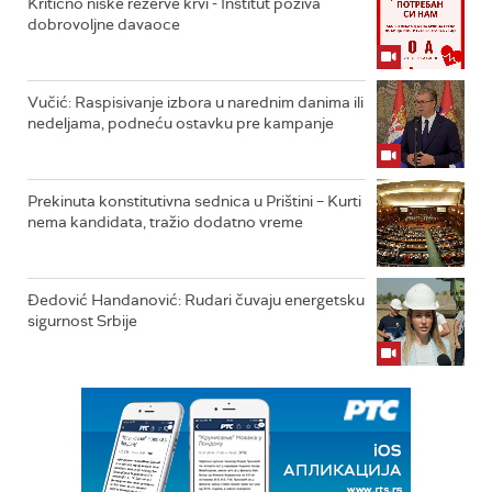
Kritično niske rezerve krvi - Institut poziva
dobrovoljne davaoce
Vučić: Raspisivanje izbora u narednim danima ili
nedeljama, podneću ostavku pre kampanje
Prekinuta konstitutivna sednica u Prištini – Kurti
nema kandidata, tražio dodatno vreme
Đedović Handanović: Rudari čuvaju energetsku
sigurnost Srbije