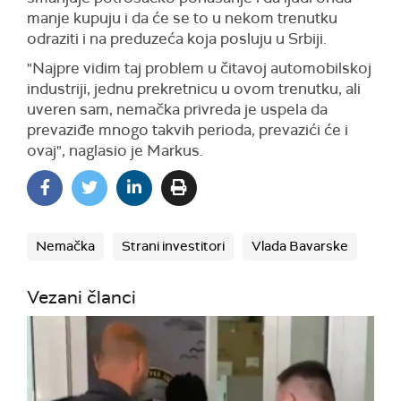
manje kupuju i da će se to u nekom trenutku
odraziti i na preduzeća koja posluju u Srbiji.
"Najpre vidim taj problem u čitavoj automobilskoj
industriji, jednu prekretnicu u ovom trenutku, ali
uveren sam, nemačka privreda je uspela da
prevaziđe mnogo takvih perioda, prevazići će i
ovaj", naglasio je Markus.
Nemačka
Strani investitori
Vlada Bavarske
Vezani članci