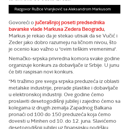
Razgovor Ružice Vranjković sa Aleksandrom Markusom
Govoreći o
jučerašnjoj poseti predsednika
bavarske vlade Markusa Zedera Beogradu
,
Markus je rekao da je stekao utisak da se Vučić i
Zeder jako dobro razumeju na ličnom nivou, što
je ocenio kao važno u "ovim teškim vremenima".
Nemačko-srpska privredna komora svake godine
organizuje konkurs za dobavljače iz Srbije. U junu
će biti raspisan novi konkurs.
"Mi tražimo pre svega srpska preduzeća iz oblasti
metalske industrije, prerade plastike i dobavljače
u elektronskoj industriji. Ove godine ćemo
proslaviti desetogodišnji jubilej i zajedno ćemo sa
kolegama iz drugih zemalja Zapadnog Balkana
pronaći od 100 do 150 preduzeća koja ćemo
dovesti u Minhen od 10. do 12. juna. Slavićemo
desetogodišnji jubilej uz finansijsku podršku