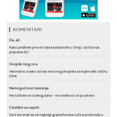
KOMENTARI
Da, ali...
Kako preživeti prva tri dana katastrofe u Srbiji, i za šta nas
priprema EU
Dvojnik mog oca
Verovatno svako od nas ima svog dvojnika sa kojim deli i sličnu
DNK
Nemogućnost tusiranja
Ne tuširate se svakog dana – ne stidite se, to je zdravo
Cestitke za uspeh
Da li ste znali da se najbolje gramofonske ručice proizvode u