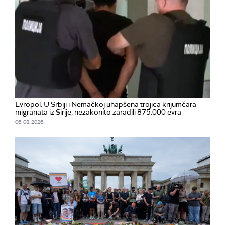
Evropol: U Srbiji i Nemačkoj uhapšena trojica krijumčara
migranata iz Sirije, nezakonito zaradili 875.000 evra
06. 08. 2026.