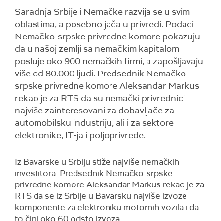
Saradnja Srbije i Nemačke razvija se u svim
oblastima, a posebno jača u privredi. Podaci
Nemačko-srpske privredne komore pokazuju
da u našoj zemlji sa nemačkim kapitalom
posluje oko 900 nemačkih firmi, a zapošljavaju
više od 80.000 ljudi. Predsednik Nemačko-
srpske privredne komore Aleksandar Markus
rekao je za RTS da su nemački privrednici
najviše zainteresovani za dobavljače za
automobilsku industriju, ali i za sektore
elektronike, IT-ja i poljoprivrede.
Iz Bavarske u Srbiju stiže najviše nemačkih
investitora. Predsednik Nemačko-srpske
privredne komore Aleksandar Markus rekao je za
RTS da se iz Srbije u Bavarsku najviše izvoze
komponente za elektroniku motornih vozila i da
to čini oko 60 odsto izvoza.