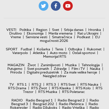
|
|
|
|
|
VESTI
Politika
Region
Svet
Srbija danas
Hronika
|
|
|
|
Društvo
Ekonomija
Merila vremena
Rat u Ukrajini
|
|
|
|
Vreme
Servisne vesti
Smatračnica
Podkast
EU
mogućnosti 2026
|
|
|
|
|
SPORT
Fudbal
Košarka
Tenis
Odbojka
Rukomet
|
|
|
|
Vaterpolo
Atletika
Auto-moto
Ostali sportovi
Memorijal RTS
|
|
|
|
MAGAZIN
Život
Zanimljivosti
Muzika
Tehnologija
|
|
|
|
|
Putujemo
Svet poznatih
Zdravlje
Film i TV
Nauka
|
|
|
Priroda
Digitalni preduzetnik
Za male velike heroje
Naizgled zdrav
|
|
|
|
|
TV
RTS 1
RTS 2
RTS 3
RTS Svet
RTS Nauka
|
|
|
|
RTS Drama
RTS Život
RTS Klasika
RTS Kolo
RTS
|
|
Trezor
RTS Muzika
RTS Poletarac
|
|
RADIO
Radio Beograd 1
Radio Beograd 2
Radio
|
|
|
Beograd 3
Beograd 202
Radio Pletenica
Radio
|
|
|
Rokenroler
Radio Džuboks
Radio Vrteška
Radio