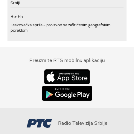
Srbiji
Re: Eh...
Leskovačka sprža – proizvod sa zaštićenim geografskim
poreklom
Preuzmite RTS mobilnu aplikaciju
Radio Televizija Srbije