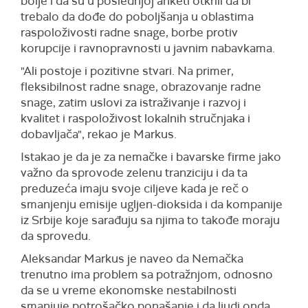
bolje i da su u poslednjoj anketi otkrili da bi
trebalo da dođe do poboljšanja u oblastima
raspoloživosti radne snage, borbe protiv
korupcije i ravnopravnosti u javnim nabavkama.
"Ali postoje i pozitivne stvari. Na primer,
fleksibilnost radne snage, obrazovanje radne
snage, zatim uslovi za istraživanje i razvoj i
kvalitet i raspoloživost lokalnih stručnjaka i
dobavljača", rekao je Markus.
Istakao je da je za nemačke i bavarske firme jako
važno da sprovode zelenu tranziciju i da ta
preduzeća imaju svoje ciljeve kada je reč o
smanjenju emisije ugljen-dioksida i da kompanije
iz Srbije koje sarađuju sa njima to takođe moraju
da sprovedu.
Aleksandar Markus je naveo da Nemačka
trenutno ima problem sa potražnjom, odnosno
da se u vreme ekonomske nestabilnosti
smanjuje potrošačko ponašanje i da ljudi onda