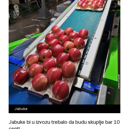
Jabuke
Jabuke bi u izvozu trebalo da budu skuplje bar 10
centi