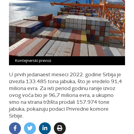
Kontejnerski prevoz
U prvih jedanaest meseci 2022. godine Srbija je
izvezla 133.485 tona jabuka, što je vredelo 91,4
miliona evra. Za isti period godinu ranije izvoz
ovog voća bio je 96,7 miliona evra, a ukupno
smo na strana tržišta prodali 157.974 tone
jabuka, pokazuju podaci Privredne komore
Srbije.