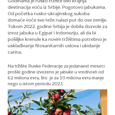
Godinama je rusko tržište bilo krajnja
destinacija voću iz Srbije. Pogotovo jabukama.
Od početka rusko-ukrajinskog sukoba
domaće voće sve teže nalazi put do ove zemlje.
Tokom 2022. godine Srbija je dobila dozvole za
izvoz jabuka u Egipat i Indoneziju, ali da bi
pošiljke krenule ka novim tržištima potrebno je
usklađivanje fitosanitarnih uslova i ukidanje
carina.
Na tržište Ruske Federacije za jedanaest meseci
prošle godine izvezeno je jabuke u vrednosti od
62 miliona evra, što je za 10 miliona evra manje
nego u istom periodu 2021.