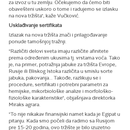
za izvoz u tu zemlju. Očekujemo da ćemo biti
obavešteni uskoro o tome i radujemo se izlasku
na nova tržišta", kaže Vučković.
Usklađivanje sertifikata
Izlazak na nova tržišta znači i prilagođavanje
ponude tamošnjoj tražnji.
"Različiti delovi sveta imaju različite afinitete
prema određenim ukusima tj. vrstama voća. Tako
je, na primer, potražnja jabuke za tržišta Evrope,
Rusije ili Bliskog Istoka različita u smislu sorte
jabuka, pakovanja... Takođe, razlikuju se i
procedure, sertifikati i potrebni parametri za
hemijske, mikorbiološke analize i morfološko-
fiziološke karakteristike", objašnjava direktorka
Miraks agrara.
"To nije nikakav finansijski namet kada je Egipat u
pitanju. Kada smo počeli da radimo sa Rusijom
pre 15-20 godina, ovo tržište je bilo izuzetno