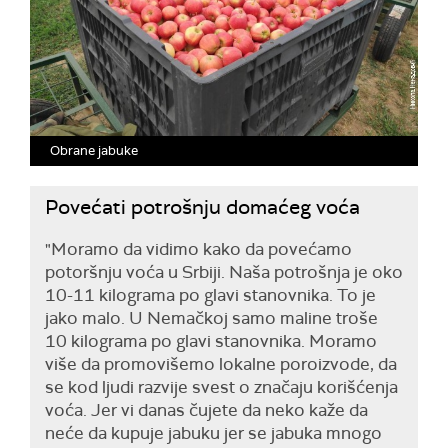
Obrane jabuke
Povećati potrošnju domaćeg voća
"Moramo da vidimo kako da povećamo
potoršnju voća u Srbiji. Naša potrošnja je oko
10-11 kilograma po glavi stanovnika. To je
jako malo. U Nemačkoj samo maline troše
10 kilograma po glavi stanovnika. Moramo
više da promovišemo lokalne poroizvode, da
se kod ljudi razvije svest o značaju korišćenja
voća. Jer vi danas čujete da neko kaže da
neće da kupuje jabuku jer se jabuka mnogo