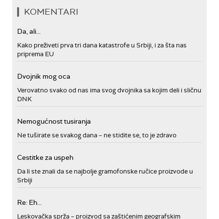
KOMENTARI
Da, ali...
Kako preživeti prva tri dana katastrofe u Srbiji, i za šta nas
priprema EU
Dvojnik mog oca
Verovatno svako od nas ima svog dvojnika sa kojim deli i sličnu
DNK
Nemogućnost tusiranja
Ne tuširate se svakog dana – ne stidite se, to je zdravo
Cestitke za uspeh
Da li ste znali da se najbolje gramofonske ručice proizvode u
Srbiji
Re: Eh...
Leskovačka sprža – proizvod sa zaštićenim geografskim