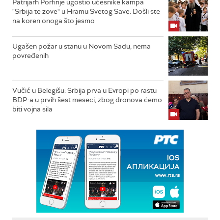
Patrijarh Porfirije ugostio učesnike kampa
"Srbija te zove" u Hramu Svetog Save: Došli ste
na koren onoga što jesmo
Ugašen požar u stanu u Novom Sadu, nema
povređenih
Vučić u Belegišu: Srbija prva u Evropi po rastu
BDP-a u prvih šest meseci, zbog dronova ćemo
biti vojna sila