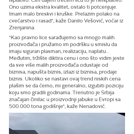
isplativo. Čim dajem trećem licu to je neisplativo.
Ono uzima ekstra kvalitet, ostalo ti potcenjuje.
Imam malo breskvi i kruške. Prelazim polako na
cvećarstvo i rasad", kaže Danilo Vešović, voćar iz
Zrenjanina.
"Kao pravno lice sarađujemo sa mnogo malih
proizvođača i pružamo im podršku u smislu da
imaju siguran plasman, realizaciju, naplatu...
Međutim, tržište diktira cenu i ono što vidim jeste
da sve više malih proizvođača odustaje od
biznisa, napušta biznis, izlazi iz biznisa, prodaje
biznis. Ukoliko se nastavi ovaj trend niskih cena
plašim se da ćemo, mi generalno, izgubiti poziciju
koju smo gradili godinama. Trenutno je Srbija
značajan činilac u proizvodnji jabuke u Evropi sa
500.000 tona godišnje", kaže Nenadović.