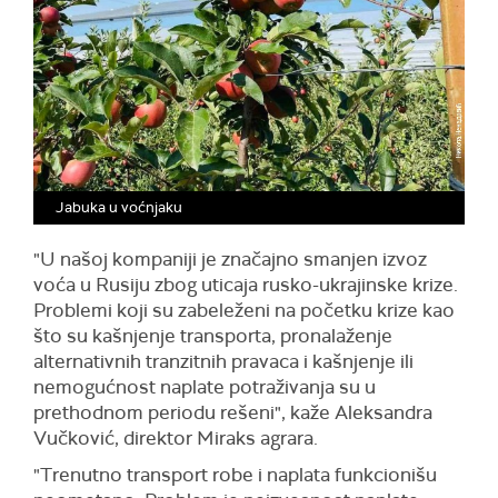
Jabuka u voćnjaku
"U našoj kompaniji je značajno smanjen izvoz
voća u Rusiju zbog uticaja rusko-ukrajinske krize.
Problemi koji su zabeleženi na početku krize kao
što su kašnjenje transporta, pronalaženje
alternativnih tranzitnih pravaca i kašnjenje ili
nemogućnost naplate potraživanja su u
prethodnom periodu rešeni", kaže Aleksandra
Vučković, direktor Miraks agrara.
"Trenutno transport robe i naplata funkcionišu