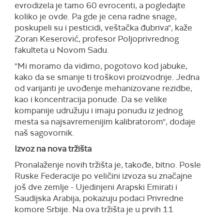
evrodizela je tamo 60 evrocenti, a pogledajte
koliko je ovde. Pa gde je cena radne snage,
poskupeli su i pesticidi, veštačka đubriva", kaže
Zoran Keserović, profesor Poljoprivrednog
fakulteta u Novom Sadu.
"Mi moramo da vidimo, pogotovo kod jabuke,
kako da se smanje ti troškovi proizvodnje. Jedna
od varijanti je uvođenje mehanizovane rezidbe,
kao i koncentracija ponude. Da se velike
kompanije udružuju i imaju ponudu iz jednog
mesta sa najsavremenijim kalibratorom", dodaje
naš sagovornik.
Izvoz na nova tržišta
Pronalaženje novih tržišta je, takođe, bitno. Posle
Ruske Federacije po veličini izvoza su značajne
još dve zemlje - Ujedinjeni Arapski Emirati i
Saudijska Arabija, pokazuju podaci Privredne
komore Srbije. Na ova tržišta je u prvih 11