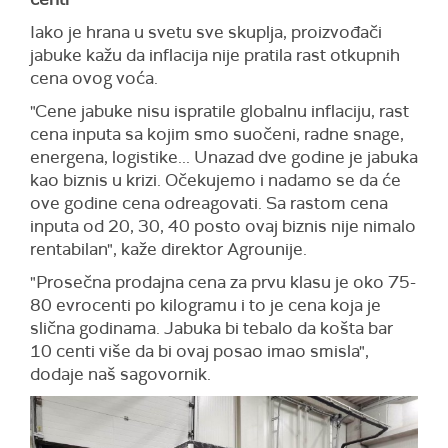
Iako je hrana u svetu sve skuplja, proizvođači
jabuke kažu da inflacija nije pratila rast otkupnih
cena ovog voća.
"Cene jabuke nisu ispratile globalnu inflaciju, rast
cena inputa sa kojim smo suočeni, radne snage,
energena, logistike... Unazad dve godine je jabuka
kao biznis u krizi. Očekujemo i nadamo se da će
ove godine cena odreagovati. Sa rastom cena
inputa od 20, 30, 40 posto ovaj biznis nije nimalo
rentabilan", kaže direktor Agrounije.
"Prosečna prodajna cena za prvu klasu je oko 75-
80 evrocenti po kilogramu i to je cena koja je
slična godinama. Jabuka bi tebalo da košta bar
10 centi više da bi ovaj posao imao smisla",
dodaje naš sagovornik.