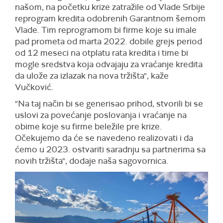
našom, na početku krize zatražile od Vlade Srbije
reprogram kredita odobrenih Garantnom šemom
Vlade. Tim reprogramom bi firme koje su imale
pad prometa od marta 2022. dobile grejs period
od 12 meseci na otplatu rata kredita i time bi
mogle sredstva koja odvajaju za vraćanje kredita
da ulože za izlazak na nova tržišta", kaže
Vučković.
"Na taj način bi se generisao prihod, stvorili bi se
uslovi za povećanje poslovanja i vraćanje na
obime koje su firme beležile pre krize.
Očekujemo da će se navedeno realizovati i da
ćemo u 2023. ostvariti saradnju sa partnerima sa
novih tržišta", dodaje naša sagovornica.