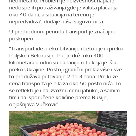
neometano. Problem je neizvesnost naplate
nedospelih potraživanja gde je valuta plaćanja
oko 40 dana, a situacija na terenu je
nepredvidiva", dodaje naša sagovornica.
U prethodnom periodu transport je značajno
poskupeo.
"Transport ide preko Litvanije i Letonije ili preko
Poljske i Belorusije. Put je duži oko 400
kilometara u odnosu na raniju rutu koja je išla
preko Ukrajine. Postoji granični prelaz više i sve
to produžava putovanje 2 do 3 dana. Pre krize
cena transporta je bila za oko 50 posto niža. To
se reflektuje i na izvoznu cenu jabuke, a samim
tim i na isporučene količine prema Rusiji",
objašnjava Vučković.