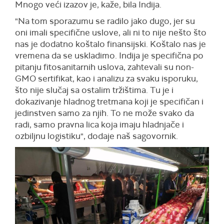
Mnogo veći izazov je, kaže, bila Indija.
"Na tom sporazumu se radilo jako dugo, jer su
oni imali specifične uslove, ali ni to nije nešto što
nas je dodatno koštalo finansijski. Koštalo nas je
vremena da se uskladimo. Indija je specifična po
pitanju fitosanitarnih uslova, zahtevali su non-
GMO sertifikat, kao i analizu za svaku isporuku,
što nije slučaj sa ostalim tržištima. Tu je i
dokazivanje hladnog tretmana koji je specifičan i
jedinstven samo za njih. To ne može svako da
radi, samo pravna lica koja imaju hladnjače i
ozbiljnu logistiku", dodaje naš sagovornik.