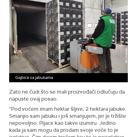
Gajbice sa jabukama
Zato ne čudi što se mali proizvođači odlučuju da
napuste ovaj posao.
"Pod voćem imam hektar šljive, 2 hektara jabuke.
Smanjio sam jabuku i još smanjujem, jer je tržište
nepovoljno. Pijace kao takve izumiru. Jedino
kada ja sam mogu da prodam svoje voće to je