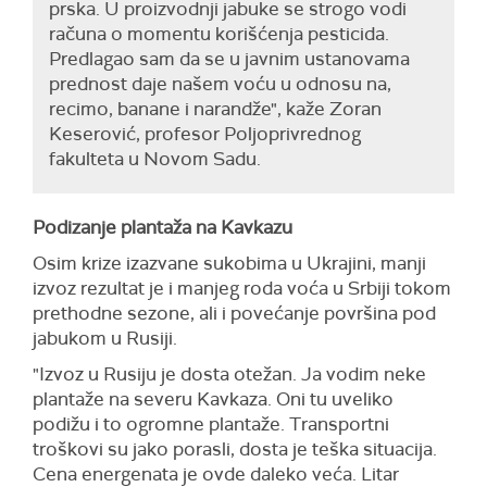
prska. U proizvodnji jabuke se strogo vodi
računa o momentu korišćenja pesticida.
Predlagao sam da se u javnim ustanovama
prednost daje našem voću u odnosu na,
recimo, banane i narandže", kaže Zoran
Keserović, profesor Poljoprivrednog
fakulteta u Novom Sadu.
Podizanje plantaža na Kavkazu
Osim krize izazvane sukobima u Ukrajini, manji
izvoz rezultat je i manjeg roda voća u Srbiji tokom
prethodne sezone, ali i povećanje površina pod
jabukom u Rusiji.
"Izvoz u Rusiju je dosta otežan. Ja vodim neke
plantaže na severu Kavkaza. Oni tu uveliko
podižu i to ogromne plantaže. Transportni
troškovi su jako porasli, dosta je teška situacija.
Cena energenata je ovde daleko veća. Litar