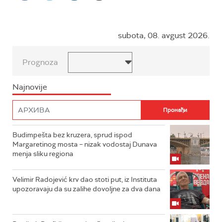
subota, 08. avgust 2026.
Prognoza
Najnovije
Budimpešta bez kruzera, sprud ispod
Margaretinog mosta – nizak vodostaj Dunava
menja sliku regiona
Velimir Radojević krv dao stoti put, iz Instituta
upozoravaju da su zalihe dovoljne za dva dana