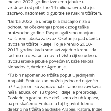
meseci 2022. godine izvezeno jabuke u
vrednosti od približno 14 miliona evra, što je,
zapravo, nadomestilo gubitke sa ruskim tržištem.
"Berba 2022. je u Srbiji bila značajno niža u
odnosu na očekivanja i prosek zbog teške
proizvodne godine. Raspolagali smo manjom
količinom jabuka za izvoz. Osetan je pad učešća
izvoza na tržište Rusije. To je krenulo 2018-
2019. godine kada smo svi zajedno krenuli da
radimo na otvaranju novih tržišta čiji se udeo u
izvozu srpske jabuke povećava", kaže Nikola
Nenadović, direktor Agrounije.
"Tu bih napomenuo tržišta poput Ujedinjenih
Arapskih Emirata kao možda jedno od najvećih
tržišta, jer oni su zapravo hab. Tamo ne završava
naša jabuka, oni su trgovci i dalje je preprodaju.
Poslednjih godinu-dve došli smo do tih kupaca,
pa preskačemo Emirate u toj trgovini. Idemo
direkno na tržišta Saudijske Arabije, Katara, Indije,