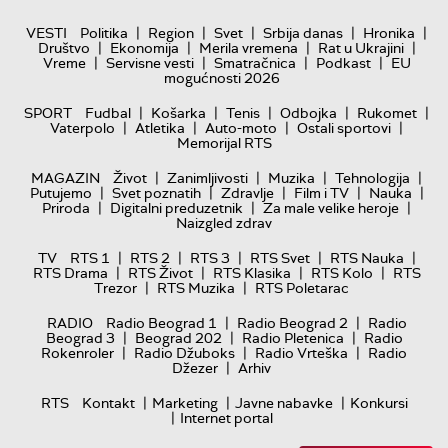
|
|
|
|
|
VESTI
Politika
Region
Svet
Srbija danas
Hronika
|
|
|
|
Društvo
Ekonomija
Merila vremena
Rat u Ukrajini
|
|
|
|
Vreme
Servisne vesti
Smatračnica
Podkast
EU
mogućnosti 2026
|
|
|
|
|
SPORT
Fudbal
Košarka
Tenis
Odbojka
Rukomet
|
|
|
|
Vaterpolo
Atletika
Auto-moto
Ostali sportovi
Memorijal RTS
|
|
|
|
MAGAZIN
Život
Zanimljivosti
Muzika
Tehnologija
|
|
|
|
|
Putujemo
Svet poznatih
Zdravlje
Film i TV
Nauka
|
|
|
Priroda
Digitalni preduzetnik
Za male velike heroje
Naizgled zdrav
|
|
|
|
|
TV
RTS 1
RTS 2
RTS 3
RTS Svet
RTS Nauka
|
|
|
|
RTS Drama
RTS Život
RTS Klasika
RTS Kolo
RTS
|
|
Trezor
RTS Muzika
RTS Poletarac
|
|
RADIO
Radio Beograd 1
Radio Beograd 2
Radio
|
|
|
Beograd 3
Beograd 202
Radio Pletenica
Radio
|
|
|
Rokenroler
Radio Džuboks
Radio Vrteška
Radio
|
Džezer
Arhiv
|
|
|
RTS
Kontakt
Marketing
Javne nabavke
Konkursi
|
Internet portal