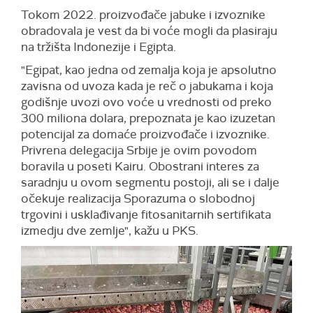
Tokom 2022. proizvođače jabuke i izvoznike
obradovala je vest da bi voće mogli da plasiraju
na tržišta Indonezije i Egipta.
"Egipat, kao jedna od zemalja koja je apsolutno
zavisna od uvoza kada je reč o jabukama i koja
godišnje uvozi ovo voće u vrednosti od preko
300 miliona dolara, prepoznata je kao izuzetan
potencijal za domaće proizvođače i izvoznike.
Privrena delegacija Srbije je ovim povodom
boravila u poseti Kairu. Obostrani interes za
saradnju u ovom segmentu postoji, ali se i dalje
očekuje realizacija Sporazuma o slobodnoj
trgovini i usklađivanje fitosanitarnih sertifikata
izmedju dve zemlje", kažu u PKS.