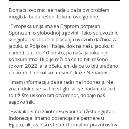
Domaći izvoznici se nadaju da bi ovi problemi
mogli da budu rešeni tokom ove godine.
"Evropska unija ima sa Egiptom potpisan
Sporazum o slobodnoj trgovini. Tako su uvozinici
iz Egipta oslobođeni plaćanja uvoznih dažbina za
jabuku iz Poljske ili Italije, dok na našu jabuku ti
nameti idu i do 40 posto, pa naša jabuka nije
konkurentna. Bilo je reči da će to biti rešeno
tokom 2022, a ja očekujem da će to biti urađeno
u narednih nekoliko meseci", kaže Nenadović.
"Imam informaciju da se radi i na Indoneziji. Ne
znam dokle se sa tim stiglo, ali se nadam da će i
to tržište uskoro biti otvoreno", dodaje naš
sagovornik.
"Svakako smo zainteresovani za tržišta Egipta i
Indonezije. Imamo potencijalne partnere u
Egiptu, ali još nisu stečeni formalno-pravni uslovi