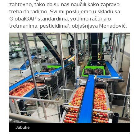
zahtevno, tako da su nas naučili kako zapravo
treba da radimo. Svi mi poslujemo u skladu sa
GlobalGAP standardima, vodimo računa o
tretmanima, pesticidima", objašnjava Nenadović.
Jabuke