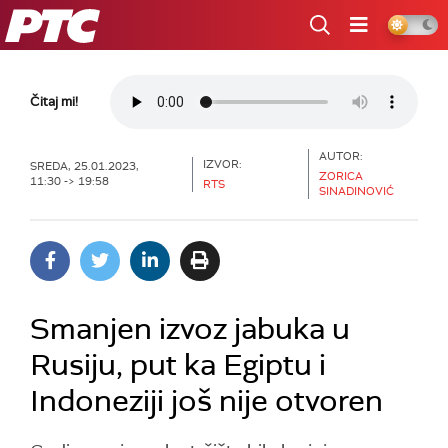
RTS
Čitaj mi!
AUTOR:
IZVOR:
SREDA, 25.01.2023,
ZORICA
11:30 -> 19:58
RTS
SINADINOVIĆ
Smanjen izvoz jabuka u
Rusiju, put ka Egiptu i
Indoneziji još nije otvoren