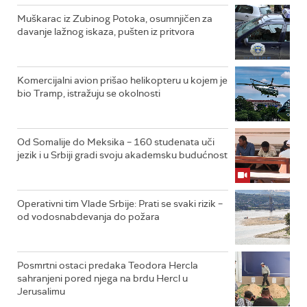
Muškarac iz Zubinog Potoka, osumnjičen za
davanje lažnog iskaza, pušten iz pritvora
Komercijalni avion prišao helikopteru u kojem je
bio Tramp, istražuju se okolnosti
Od Somalije do Meksika – 160 studenata uči
jezik i u Srbiji gradi svoju akademsku budućnost
Operativni tim Vlade Srbije: Prati se svaki rizik –
od vodosnabdevanja do požara
Posmrtni ostaci predaka Teodora Hercla
sahranjeni pored njega na brdu Hercl u
Jerusalimu