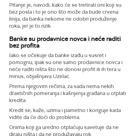
Pitanje je, navodi, kako će se tretirati oni koji su
bez posla i to je ono što može da bude crvena
linija, da banka nekome ne odobri produženje
roka, jer je to rizik.
Banke su prodavnice novca i neće raditi
bez profita
Iako se očekuje da banke izađu u susret i
pomognu, ipak su one samo prodavnice novca i
neće raditi ništa što ne donosi profit ili ih tera u
minus, objašnjava Uzelac.
Prema njegovim rečima, za sada nema nekih
drastičnih pomeranja i kašnjenja građana u otplati
kredita.
Kredit se, kaže, uzima i pametno i koriguje kada
vidite da će doći do problema.
Onima koji ga uredno otplaćuju savetuje da ne
diraju ništa i da ne produžavaju rok.