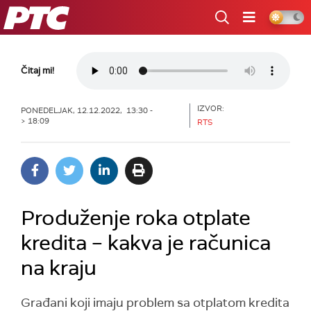
RTS
Čitaj mi!
IZVOR:
PONEDELJAK, 12.12.2022, 13:30 -
> 18:09
RTS
Produženje roka otplate
kredita – kakva je računica
na kraju
Građani koji imaju problem sa otplatom kredita