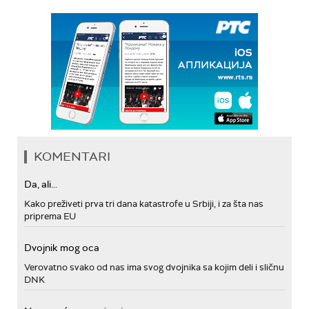
KOMENTARI
Da, ali...
Kako preživeti prva tri dana katastrofe u Srbiji, i za šta nas
priprema EU
Dvojnik mog oca
Verovatno svako od nas ima svog dvojnika sa kojim deli i sličnu
DNK