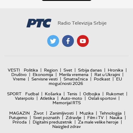
Radio Televizija Srbije
|
|
|
|
|
VESTI
Politika
Region
Svet
Srbija danas
Hronika
|
|
|
|
Društvo
Ekonomija
Merila vremena
Rat u Ukrajini
|
|
|
|
Vreme
Servisne vesti
Smatračnica
Podkast
EU
mogućnosti 2026
|
|
|
|
|
SPORT
Fudbal
Košarka
Tenis
Odbojka
Rukomet
|
|
|
|
Vaterpolo
Atletika
Auto-moto
Ostali sportovi
Memorijal RTS
|
|
|
|
MAGAZIN
Život
Zanimljivosti
Muzika
Tehnologija
|
|
|
|
|
Putujemo
Svet poznatih
Zdravlje
Film i TV
Nauka
|
|
|
Priroda
Digitalni preduzetnik
Za male velike heroje
Naizgled zdrav