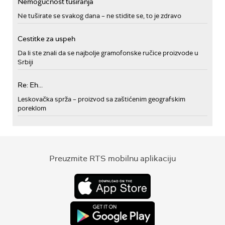
Nemogućnost tusiranja
Ne tuširate se svakog dana – ne stidite se, to je zdravo
Cestitke za uspeh
Da li ste znali da se najbolje gramofonske ručice proizvode u
Srbiji
Re: Eh...
Leskovačka sprža – proizvod sa zaštićenim geografskim
poreklom
Preuzmite RTS mobilnu aplikaciju