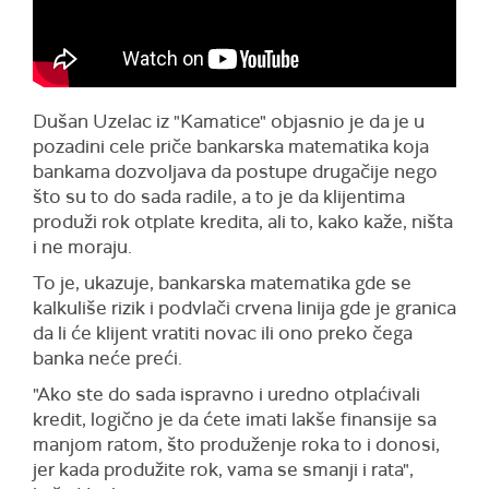
Dušan Uzelac iz "Kamatice" objasnio je da je u
pozadini cele priče bankarska matematika koja
bankama dozvoljava da postupe drugačije nego
što su to do sada radile, a to je da klijentima
produži rok otplate kredita, ali to, kako kaže, ništa
i ne moraju.
To je, ukazuje, bankarska matematika gde se
kalkuliše rizik i podvlači crvena linija gde je granica
da li će klijent vratiti novac ili ono preko čega
banka neće preći.
"Ako ste do sada ispravno i uredno otplaćivali
kredit, logično je da ćete imati lakše finansije sa
manjom ratom, što produženje roka to i donosi,
jer kada produžite rok, vama se smanji i rata",