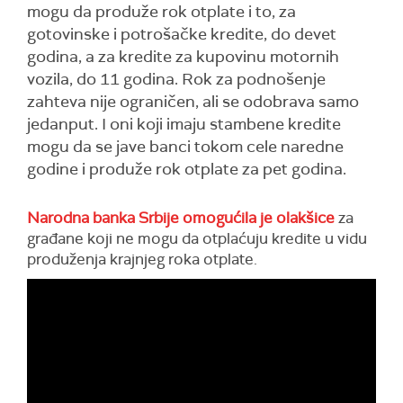
mogu da produže rok otplate i to, za
gotovinske i potrošačke kredite, do devet
godina, a za kredite za kupovinu motornih
vozila, do 11 godina. Rok za podnošenje
zahteva nije ograničen, ali se odobrava samo
jedanput. I oni koji imaju stambene kredite
mogu da se jave banci tokom cele naredne
godine i produže rok otplate za pet godina.
Narodna banka Srbije omogućila je olakšice
za
građane koji ne mogu da otplaćuju kredite u vidu
produženja krajnjeg roka otplate.