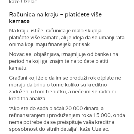
kaže Uzelac.
Računica na kraju – platićete više
kamate
Na kraju, ističe, računica je malo skuplja –
platićete više kamate, ali je ideja da se umanji rata
onima koji imaju finansijski pritisak.
Novac se, objašnjava, iznajmljuje od banke i na
period na koji ga iznajmite na to ćete platiti
kamatu.
Građani koji žele da im se produži rok otplate ne
moraju da brinu o tome koliko su kreditno
zaduženi u tom trenutku, a neće im se raditi ni
kreditna analiza.
"Ako ste do sada plaćali 20.000 dinara, a
refinansiranjem i produženjem roka 15.000, onda
nema potrebe da se preispituje vaša kreditna
sposobnost do sitnih detalja", kaže Uzelac.