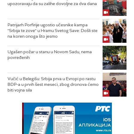
upozoravaju da su zalihe dovoljne za dva dana
Patrijarh Porfirije ugostio učesnike kampa
"Srbija te zove" u Hramu Svetog Save: Došli ste
na koren onoga što jesmo
Ugašen požar u stanu u Novom Sadu, nema
povređenih
Vučić u Belegišu: Srbija prva u Evropi po rastu
BDP-a u prvih šest meseci, zbog dronova ćemo
biti vojna sila