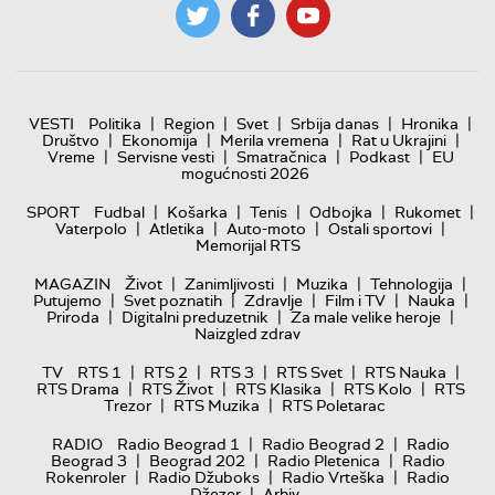
|
|
|
|
|
VESTI
Politika
Region
Svet
Srbija danas
Hronika
|
|
|
|
Društvo
Ekonomija
Merila vremena
Rat u Ukrajini
|
|
|
|
Vreme
Servisne vesti
Smatračnica
Podkast
EU
mogućnosti 2026
|
|
|
|
|
SPORT
Fudbal
Košarka
Tenis
Odbojka
Rukomet
|
|
|
|
Vaterpolo
Atletika
Auto-moto
Ostali sportovi
Memorijal RTS
|
|
|
|
MAGAZIN
Život
Zanimljivosti
Muzika
Tehnologija
|
|
|
|
|
Putujemo
Svet poznatih
Zdravlje
Film i TV
Nauka
|
|
|
Priroda
Digitalni preduzetnik
Za male velike heroje
Naizgled zdrav
|
|
|
|
|
TV
RTS 1
RTS 2
RTS 3
RTS Svet
RTS Nauka
|
|
|
|
RTS Drama
RTS Život
RTS Klasika
RTS Kolo
RTS
|
|
Trezor
RTS Muzika
RTS Poletarac
|
|
RADIO
Radio Beograd 1
Radio Beograd 2
Radio
|
|
|
Beograd 3
Beograd 202
Radio Pletenica
Radio
|
|
|
Rokenroler
Radio Džuboks
Radio Vrteška
Radio
|
Džezer
Arhiv