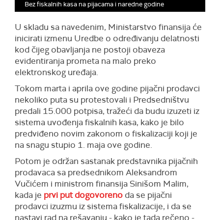
Bez fiskalnih kasa na pijacama i naredne godine
U skladu sa navedenim, Ministarstvo finansija će
inicirati izmenu Uredbe o određivanju delatnosti
kod čijeg obavljanja ne postoji obaveza
evidentiranja prometa na malo preko
elektronskog uređaja.
Tokom marta i aprila ove godine pijačni prodavci
nekoliko puta su protestovali i Predsedništvu
predali 15.000 potpisa, tražeći da budu izuzeti iz
sistema uvođenja fiskalnih kasa, kako je bilo
predviđeno novim zakonom o fiskalizaciji koji je
na snagu stupio 1. maja ove godine.
Potom je održan sastanak predstavnika pijačnih
prodavaca sa predsednikom Aleksandrom
Vučićem i ministrom finansija Sinišom Malim,
kada je
prvi put dogovoreno
da se pijačni
prodavci izuzmu iz sistema fiskalizacije, i da se
nastavi rad na rešavanju - kako je tada rečeno -