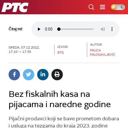
RTS
Čitaj mi!
AUTOR:
IZVOR:
SREDA, 07.12.2022,
MILICA
17:10 -> 17:35
RTS
MILOSAVLJEVIĆ
Bez fiskalnih kasa na
pijacama i naredne godine
Pijačni prodavci koji se bave prometom dobara
i usluga na tezgama do kraja 2023. godine