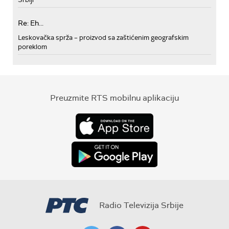
Re: Eh...
Leskovačka sprža – proizvod sa zaštićenim geografskim
poreklom
Preuzmite RTS mobilnu aplikaciju
Radio Televizija Srbije