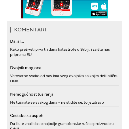
KOMENTARI
Da, ali...
Kako preživeti prva tri dana katastrofe u Srbiji, i za šta nas
priprema EU
Dvojnik mog oca
Verovatno svako od nas ima svog dvojnika sa kojim deli i sličnu
DNK
Nemogućnost tusiranja
Ne tuširate se svakog dana – ne stidite se, to je zdravo
Cestitke za uspeh
Da li ste znali da se najbolje gramofonske ručice proizvode u
Srbiji