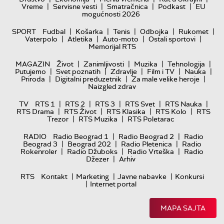
|
|
|
|
Vreme
Servisne vesti
Smatračnica
Podkast
EU
mogućnosti 2026
|
|
|
|
|
SPORT
Fudbal
Košarka
Tenis
Odbojka
Rukomet
|
|
|
|
Vaterpolo
Atletika
Auto-moto
Ostali sportovi
Memorijal RTS
|
|
|
|
MAGAZIN
Život
Zanimljivosti
Muzika
Tehnologija
|
|
|
|
|
Putujemo
Svet poznatih
Zdravlje
Film i TV
Nauka
|
|
|
Priroda
Digitalni preduzetnik
Za male velike heroje
Naizgled zdrav
|
|
|
|
|
TV
RTS 1
RTS 2
RTS 3
RTS Svet
RTS Nauka
|
|
|
|
RTS Drama
RTS Život
RTS Klasika
RTS Kolo
RTS
|
|
Trezor
RTS Muzika
RTS Poletarac
|
|
RADIO
Radio Beograd 1
Radio Beograd 2
Radio
|
|
|
Beograd 3
Beograd 202
Radio Pletenica
Radio
|
|
|
Rokenroler
Radio Džuboks
Radio Vrteška
Radio
|
Džezer
Arhiv
|
|
|
RTS
Kontakt
Marketing
Javne nabavke
Konkursi
|
Internet portal
MAPA SAJTA