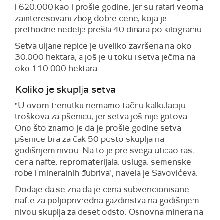
i 620.000 kao i prošle godine, jer su ratari veoma
zainteresovani zbog dobre cene, koja je
prethodne nedelje prešla 40 dinara po kilogramu.
Setva uljane repice je uveliko završena na oko
30.000 hektara, a još je u toku i setva ječma na
oko 110.000 hektara.
Koliko je skuplja setva
"U ovom trenutku nemamo tačnu kalkulaciju
troškova za pšenicu, jer setva još nije gotova.
Ono što znamo je da je prošle godine setva
pšenice bila za čak 50 posto skuplja na
godišnjem nivou. Na to je pre svega uticao rast
cena nafte, repromaterijala, usluga, semenske
robe i mineralnih đubriva", navela je Savovićeva.
Dodaje da se zna da je cena subvencionisane
nafte za poljoprivredna gazdinstva na godišnjem
nivou skuplja za deset odsto. Osnovna mineralna