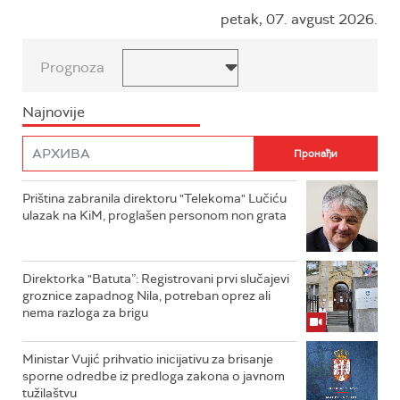
petak, 07. avgust 2026.
Prognoza
Najnovije
Priština zabranila direktoru "Telekoma" Lučiću
ulazak na KiM, proglašen personom non grata
Direktorka "Batuta”: Registrovani prvi slučajevi
groznice zapadnog Nila, potreban oprez ali
nema razloga za brigu
Ministar Vujić prihvatio inicijativu za brisanje
sporne odredbe iz predloga zakona o javnom
tužilaštvu