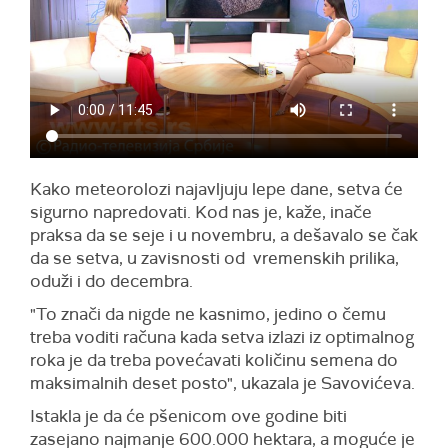
Kako meteorolozi najavljuju lepe dane, setva će
sigurno napredovati. Kod nas je, kaže, inače
praksa da se seje i u novembru, a dešavalo se čak
da se setva, u zavisnosti od vremenskih prilika,
oduži i do decembra.
"To znači da nigde ne kasnimo, jedino o čemu
treba voditi računa kada setva izlazi iz optimalnog
roka je da treba povećavati količinu semena do
maksimalnih deset posto", ukazala je Savovićeva.
Istakla je da će pšenicom ove godine biti
zasejano najmanje 600.000 hektara, a moguće je