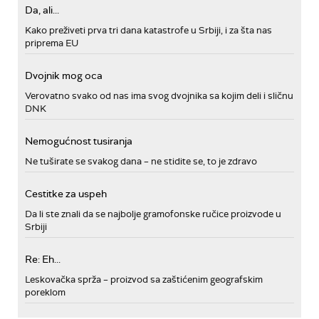
Da, ali...
Kako preživeti prva tri dana katastrofe u Srbiji, i za šta nas
priprema EU
Dvojnik mog oca
Verovatno svako od nas ima svog dvojnika sa kojim deli i sličnu
DNK
Nemogućnost tusiranja
Ne tuširate se svakog dana – ne stidite se, to je zdravo
Cestitke za uspeh
Da li ste znali da se najbolje gramofonske ručice proizvode u
Srbiji
Re: Eh...
Leskovačka sprža – proizvod sa zaštićenim geografskim
poreklom