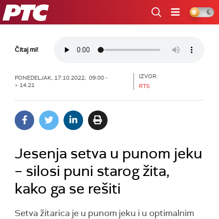
RTS
Čitaj mi!
IZVOR:
PONEDELJAK, 17.10.2022, 09:00 -
> 14:21
RTS
Jesenja setva u punom jeku
– silosi puni starog žita,
kako ga se rešiti
Setva žitarica je u punom jeku i u optimalnim