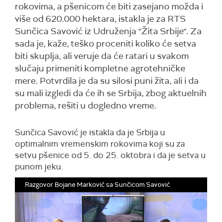
rokovima, a pšenicom će biti zasejano možda i
više od 620.000 hektara, istakla je za RTS
Sunčica Savović iz Udruženja "Žita Srbije". Za
sada je, kaže, teško proceniti koliko će setva
biti skuplja, ali veruje da će ratari u svakom
slučaju primeniti kompletne agrotehničke
mere. Potvrdila je da su silosi puni žita, ali i da
su mali izgledi da će ih se Srbija, zbog aktuelnih
problema, rešiti u dogledno vreme.
Sunčica Savović je istakla
da je Srbija u
optimalnim vremenskim rokovima koji su za
setvu pšenice od 5. do 25. oktobra i da je setva u
punom jeku.
Razgovor Bojane Marković sa Sunčicom Savović