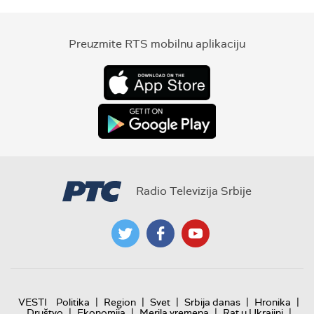
Preuzmite RTS mobilnu aplikaciju
Radio Televizija Srbije
|
|
|
|
|
VESTI
Politika
Region
Svet
Srbija danas
Hronika
|
|
|
|
Društvo
Ekonomija
Merila vremena
Rat u Ukrajini