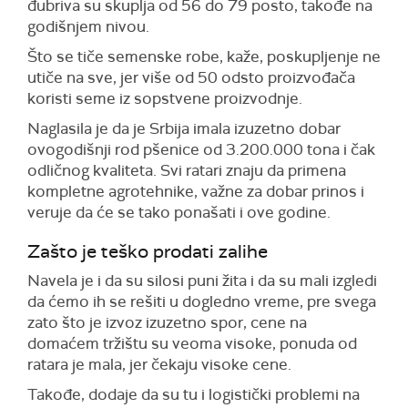
đubriva su skuplja od 56 do 79 posto, takođe na
godišnjem nivou.
Što se tiče semenske robe, kaže, poskupljenje ne
utiče na sve, jer više od 50 odsto proizvođača
koristi seme iz sopstvene proizvodnje.
Naglasila je da je Srbija imala izuzetno dobar
ovogodišnji rod pšenice od 3.200.000 tona i čak
odličnog kvaliteta. Svi ratari znaju da primena
kompletne agrotehnike, važne za dobar prinos i
veruje da će se tako ponašati i ove godine.
Zašto je teško prodati zalihe
Navela je i da su silosi puni žita i da su mali izgledi
da ćemo ih se rešiti u dogledno vreme, pre svega
zato što je izvoz izuzetno spor, cene na
domaćem tržištu su veoma visoke, ponuda od
ratara je mala, jer čekaju visoke cene.
Takođe, dodaje da su tu i logistički problemi na