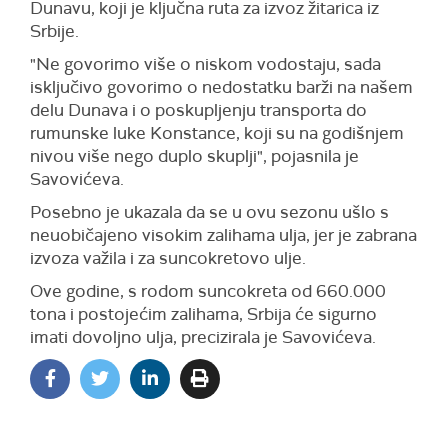
Dunavu, koji je ključna ruta za izvoz žitarica iz
Srbije.
"Ne govorimo više o niskom vodostaju, sada
isključivo govorimo o nedostatku barži na našem
delu Dunava i o poskupljenju transporta do
rumunske luke Konstance, koji su na godišnjem
nivou više nego duplo skuplji", pojasnila je
Savovićeva.
Posebno je ukazala da se u ovu sezonu ušlo s
neuobičajeno visokim zalihama ulja, jer je zabrana
izvoza važila i za suncokretovo ulje.
Ove godine, s rodom suncokreta od 660.000
tona i postojećim zalihama, Srbija će sigurno
imati dovoljno ulja, precizirala je Savovićeva.