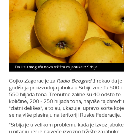
Da li su moguća nova tržišta za jabuke iz Srbije
Gojko Zagorac je za
Radio Beograd 1
rekao da je
godišnja proizvodnja jabuka u Srbiji između 500 i
550 hiljada tona. Trenutne zalihe su 40 odsto te
količine, 200 - 250 hiljada tona, najviše "ajdared" i
"zlatni delišes", a to su, ukazuje, upravo sorte koje
se najviše plasiraju na teritoriji Ruske Federacije.
"Srbija je u velikom problemu kada je izvoz jabuke
u pitanju, jer je najveće izvozno tržište za jabuke