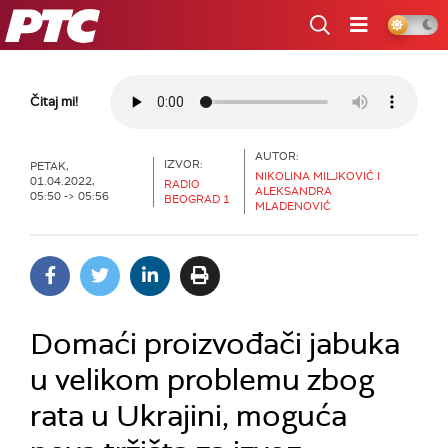
RTS
Čitaj mi!
AUTOR:
IZVOR:
PETAK,
NIKOLINA MILJKOVIĆ I
01.04.2022,
RADIO
ALEKSANDRA
05:50 -> 05:56
BEOGRAD 1
MLADENOVIĆ
Domaći proizvođači jabuka
u velikom problemu zbog
rata u Ukrajini, moguća