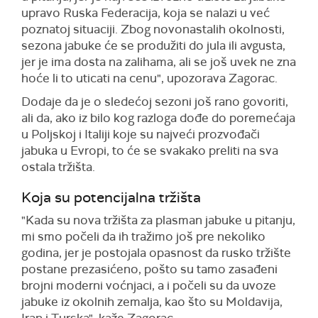
upravo Ruska Federacija, koja se nalazi u već
poznatoj situaciji. Zbog novonastalih okolnosti,
sezona jabuke će se produžiti do jula ili avgusta,
jer je ima dosta na zalihama, ali se još uvek ne zna
hoće li to uticati na cenu", upozorava Zagorac.
Dodaje da je o sledećoj sezoni još rano govoriti,
ali da, ako iz bilo kog razloga dođe do poremećaja
u Poljskoj i Italiji koje su najveći prozvođači
jabuka u Evropi, to će se svakako preliti na sva
ostala tržišta.
Koja su potencijalna tržišta
"Kada su nova tržišta za plasman jabuke u pitanju,
mi smo počeli da ih tražimo još pre nekoliko
godina, jer je postojala opasnost da rusko tržište
postane prezasićeno, pošto su tamo zasađeni
brojni moderni voćnjaci, a i počeli su da uvoze
jabuke iz okolnih zemalja, kao što su Moldavija,