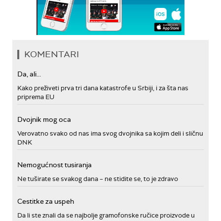
KOMENTARI
Da, ali...
Kako preživeti prva tri dana katastrofe u Srbiji, i za šta nas
priprema EU
Dvojnik mog oca
Verovatno svako od nas ima svog dvojnika sa kojim deli i sličnu
DNK
Nemogućnost tusiranja
Ne tuširate se svakog dana – ne stidite se, to je zdravo
Cestitke za uspeh
Da li ste znali da se najbolje gramofonske ručice proizvode u