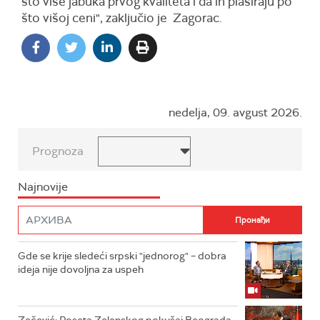
što više jabuka prvog kvaliteta i da ih plasiraju po
što višoj ceni", zaključio je Zagorac.
nedelja, 09. avgust 2026.
Prognoza
Najnovije
Gde se krije sledeći srpski "jednorog" – dobra
ideja nije dovoljna za uspeh