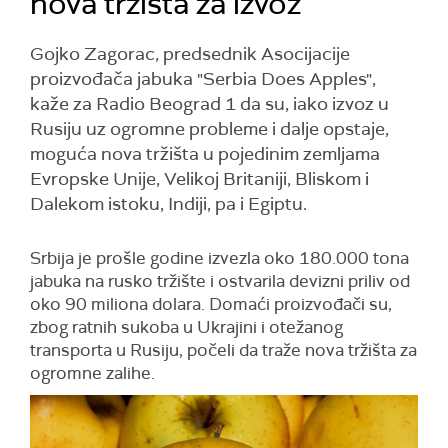
nova tržišta za izvoz
Gojko Zagorac, predsednik Asocijacije
proizvođača jabuka "Serbia Does Apples",
kaže za Radio Beograd 1 da su, iako izvoz u
Rusiju uz ogromne probleme i dalje opstaje,
moguća nova tržišta u pojedinim zemljama
Evropske Unije, Velikoj Britaniji, Bliskom i
Dalekom istoku, Indiji, pa i Egiptu.
Srbija je prošle godine izvezla oko 180.000 tona
jabuka na rusko tržište i ostvarila devizni priliv od
oko 90 miliona dolara. Domaći proizvođači su,
zbog ratnih sukoba u Ukrajini i otežanog
transporta u Rusiju, počeli da traže nova tržišta za
ogromne zalihe.