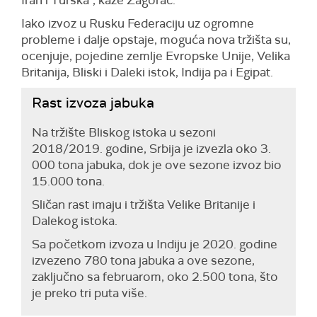
Iran i Turska", kaže Zagorac.
Iako izvoz u Rusku Federaciju uz ogromne
probleme i dalje opstaje, moguća nova tržišta su,
ocenjuje, pojedine zemlje Evropske Unije, Velika
Britanija, Bliski i Daleki istok, Indija pa i Egipat.
Rast izvoza jabuka
Na tržište Bliskog istoka u sezoni
2018/2019. godine, Srbija je izvezla oko 3.
000 tona jabuka, dok je ove sezone izvoz bio
15.000 tona.
Sličan rast imaju i tržišta Velike Britanije i
Dalekog istoka.
Sa početkom izvoza u Indiju je 2020. godine
izvezeno 780 tona jabuka a ove sezone,
zaključno sa februarom, oko 2.500 tona, što
je preko tri puta više.