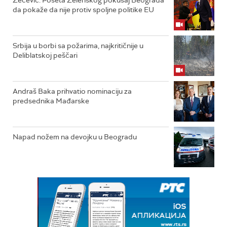
Zečević: Poseta Zelenskog pokušaj Beograda
da pokaže da nije protiv spoljne politike EU
Srbija u borbi sa požarima, najkritičnije u
Deliblatskoj peščari
Andraš Baka prihvatio nominaciju za
predsednika Mađarske
Napad nožem na devojku u Beogradu