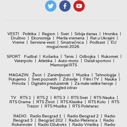
|
|
|
|
|
VESTI
Politika
Region
Svet
Srbija danas
Hronika
|
|
|
|
Društvo
Ekonomija
Merila vremena
Rat u Ukrajini
|
|
|
|
Vreme
Servisne vesti
Smatračnica
Podkast
EU
mogućnosti 2026
|
|
|
|
|
SPORT
Fudbal
Košarka
Tenis
Odbojka
Rukomet
|
|
|
|
Vaterpolo
Atletika
Auto-moto
Ostali sportovi
Memorijal RTS
|
|
|
|
MAGAZIN
Život
Zanimljivosti
Muzika
Tehnologija
|
|
|
|
|
Putujemo
Svet poznatih
Zdravlje
Film i TV
Nauka
|
|
|
Priroda
Digitalni preduzetnik
Za male velike heroje
Naizgled zdrav
|
|
|
|
|
TV
RTS 1
RTS 2
RTS 3
RTS Svet
RTS Nauka
|
|
|
|
RTS Drama
RTS Život
RTS Klasika
RTS Kolo
RTS
|
|
Trezor
RTS Muzika
RTS Poletarac
|
|
RADIO
Radio Beograd 1
Radio Beograd 2
Radio
|
|
|
Beograd 3
Beograd 202
Radio Pletenica
Radio
|
|
|
Rokenroler
Radio Džuboks
Radio Vrteška
Radio