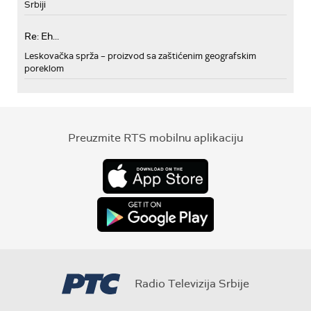
Srbiji
Re: Eh...
Leskovačka sprža – proizvod sa zaštićenim geografskim
poreklom
Preuzmite RTS mobilnu aplikaciju
Radio Televizija Srbije