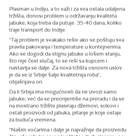
Plasman u Indiju, a to važi i za sva ostala udaljena
tržišta, donosi problem u održavanju kvaliteta
jabuke, koja treba da putuje 35-40 dana, koliko
traje transport do Indije.
"Taj problem je svakako rešiv ako se poštuju sva
pravila pakovanja i temperature u kontejnerima.
Ako se dogodi da stignu jabuke u lošem stanju,
što nije čest slučaj, to se reši sa kupcem i
nastavlja se dalje. Za nova tržišta osnovni uslov
je da se iz Srbije šalje kvalitetnija roba",
objašnjava on.
Da li Srbija ima mogućnosti da ne izvozi samo
jabuke, već da se preorijentiše na preradu i da se
na inostrano tržište plasiraju džemovi, sokovi i
ostali proizvodi od jabuka, pitanje je koje ostaje
za buduća vremena.
"Našim voćarima i dalje je najvažnije da proizvedu