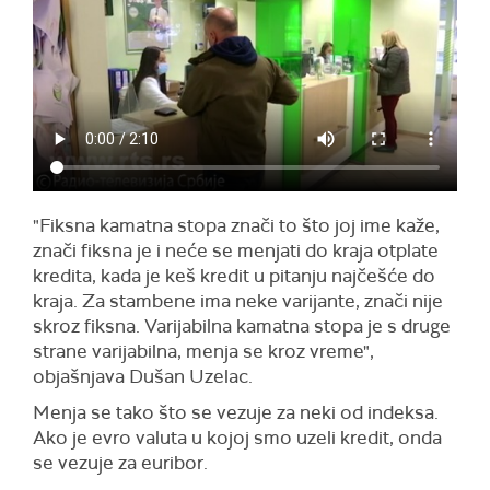
"Fiksna kamatna stopa znači to što joj ime kaže,
znači fiksna je i neće se menjati do kraja otplate
kredita, kada je keš kredit u pitanju najčešće do
kraja. Za stambene ima neke varijante, znači nije
skroz fiksna. Varijabilna kamatna stopa je s druge
strane varijabilna, menja se kroz vreme",
objašnjava Dušan Uzelac.
Menja se tako što se vezuje za neki od indeksa.
Ako je evro valuta u kojoj smo uzeli kredit, onda
se vezuje za euribor.