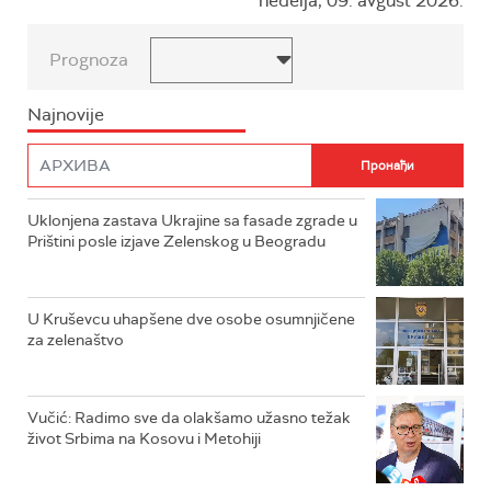
nedelja, 09. avgust 2026.
Prognoza
Najnovije
Uklonjena zastava Ukrajine sa fasade zgrade u
Prištini posle izjave Zelenskog u Beogradu
U Kruševcu uhapšene dve osobe osumnjičene
za zelenaštvo
Vučić: Radimo sve da olakšamo užasno težak
život Srbima na Kosovu i Metohiji