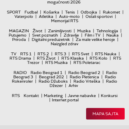
mogućnosti 2026
|
|
|
|
|
SPORT
Fudbal
Košarka
Tenis
Odbojka
Rukomet
|
|
|
|
Vaterpolo
Atletika
Auto-moto
Ostali sportovi
Memorijal RTS
|
|
|
|
MAGAZIN
Život
Zanimljivosti
Muzika
Tehnologija
|
|
|
|
|
Putujemo
Svet poznatih
Zdravlje
Film i TV
Nauka
|
|
|
Priroda
Digitalni preduzetnik
Za male velike heroje
Naizgled zdrav
|
|
|
|
|
TV
RTS 1
RTS 2
RTS 3
RTS Svet
RTS Nauka
|
|
|
|
RTS Drama
RTS Život
RTS Klasika
RTS Kolo
RTS
|
|
Trezor
RTS Muzika
RTS Poletarac
|
|
RADIO
Radio Beograd 1
Radio Beograd 2
Radio
|
|
|
Beograd 3
Beograd 202
Radio Pletenica
Radio
|
|
|
Rokenroler
Radio Džuboks
Radio Vrteška
Radio
|
Džezer
Arhiv
|
|
|
RTS
Kontakt
Marketing
Javne nabavke
Konkursi
|
Internet portal
MAPA SAJTA