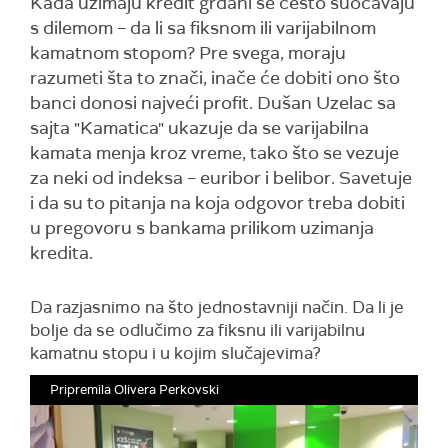
Kada uzimaju kredit grđani se često suočavaju
s dilemom – da li sa fiksnom ili varijabilnom
kamatnom stopom? Pre svega, moraju
razumeti šta to znači, inače će dobiti ono što
banci donosi najveći profit. Dušan Uzelac sa
sajta "Kamatica" ukazuje da se varijabilna
kamata menja kroz vreme, tako što se vezuje
za neki od indeksa – euribor i belibor. Savetuje
i da su to pitanja na koja odgovor treba dobiti
u pregovoru s bankama prilikom uzimanja
kredita.
Da razjasnimo na što jednostavniji način. Da li je
bolje da se odlučimo za fiksnu ili varijabilnu
kamatnu stopu i u kojim slučajevima?
Pripremila Olivera Perkovski