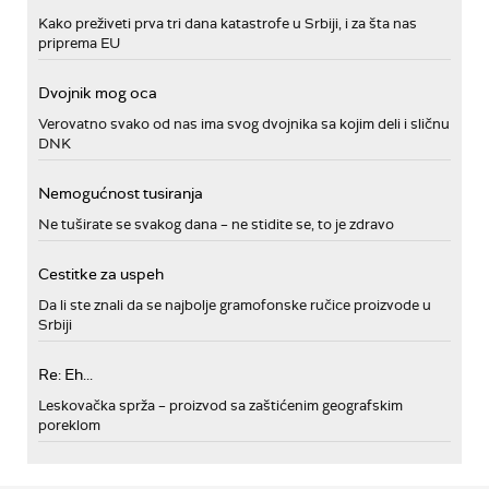
Kako preživeti prva tri dana katastrofe u Srbiji, i za šta nas
priprema EU
Dvojnik mog oca
Verovatno svako od nas ima svog dvojnika sa kojim deli i sličnu
DNK
Nemogućnost tusiranja
Ne tuširate se svakog dana – ne stidite se, to je zdravo
Cestitke za uspeh
Da li ste znali da se najbolje gramofonske ručice proizvode u
Srbiji
Re: Eh...
Leskovačka sprža – proizvod sa zaštićenim geografskim
poreklom