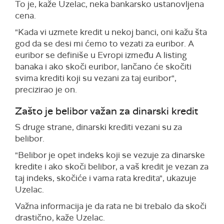
To je, kaže Uzelac, neka bankarsko ustanovljena
cena.
"Kada vi uzmete kredit u nekoj banci, oni kažu šta
god da se desi mi ćemo to vezati za euribor. A
euribor se definiše u Evropi između A listing
banaka i ako skoči euribor, lančano će skočiti
svima krediti koji su vezani za taj euribor",
precizirao je on.
Zašto je belibor važan za dinarski kredit
S druge strane, dinarski krediti vezani su za
belibor.
"Belibor je opet indeks koji se vezuje za dinarske
kredite i ako skoči belibor, a vaš kredit je vezan za
taj indeks, skočiće i vama rata kredita", ukazuje
Uzelac.
Važna informacija je da rata ne bi trebalo da skoči
drastično, kaže Uzelac.