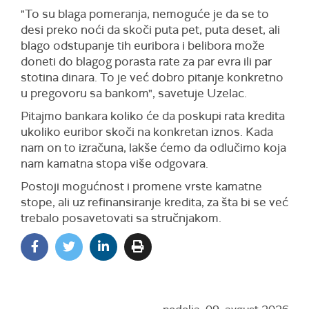
"To su blaga pomeranja, nemoguće je da se to
desi preko noći da skoči puta pet, puta deset, ali
blago odstupanje tih euribora i belibora može
doneti do blagog porasta rate za par evra ili par
stotina dinara. To je već dobro pitanje konkretno
u pregovoru sa bankom", savetuje Uzelac.
Pitajmo bankara koliko će da poskupi rata kredita
ukoliko euribor skoči na konkretan iznos. Kada
nam on to izračuna, lakše ćemo da odlučimo koja
nam kamatna stopa više odgovara.
Postoji mogućnost i promene vrste kamatne
stope, ali uz refinansiranje kredita, za šta bi se već
trebalo posavetovati sa stručnjakom.