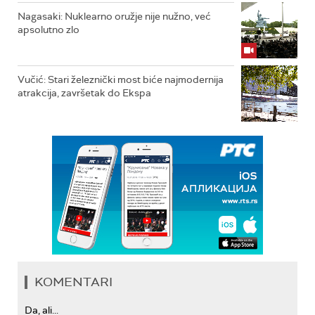
Nagasaki: Nuklearno oružje nije nužno, već
apsolutno zlo
Vučić: Stari železnički most biće najmodernija
atrakcija, završetak do Ekspa
KOMENTARI
Da, ali...