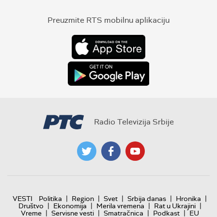
Preuzmite RTS mobilnu aplikaciju
Radio Televizija Srbije
|
|
|
|
|
VESTI
Politika
Region
Svet
Srbija danas
Hronika
|
|
|
|
Društvo
Ekonomija
Merila vremena
Rat u Ukrajini
|
|
|
|
Vreme
Servisne vesti
Smatračnica
Podkast
EU