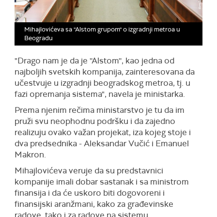
Mihajlovićeva sa "Alstom grupom" o izgradnji metroa u
Beogradu
"Drago nam je da je ''Alstom'', kao jedna od
najboljih svetskih kompanija, zainteresovana da
učestvuje u izgradnji beogradskog metroa, tj. u
fazi opremanja sistema", navela je ministarka.
Prema njenim rečima ministarstvo je tu da im
pruži svu neophodnu podršku i da zajedno
realizuju ovako važan projekat, iza kojeg stoje i
dva predsednika - Aleksandar Vučić i Emanuel
Makron.
Mihajlovićeva veruje da su predstavnici
kompanije imali dobar sastanak i sa ministrom
finansija i da će uskoro biti dogovoreni i
finansijski aranžmani, kako za građevinske
radove, tako i za radove na sistemu.