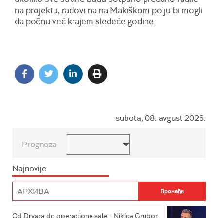
na projektu, radovi na na Makiškom polju bi mogli
da počnu već krajem sledeće godine.
subota, 08. avgust 2026.
Prognoza
Najnovije
Od Drvara do operacione sale – Nikica Grubor