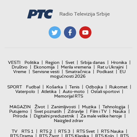
Radio Televizija Srbije
|
|
|
|
|
VESTI
Politika
Region
Svet
Srbija danas
Hronika
|
|
|
|
Društvo
Ekonomija
Merila vremena
Rat u Ukrajini
|
|
|
|
Vreme
Servisne vesti
Smatračnica
Podkast
EU
mogućnosti 2026
|
|
|
|
|
SPORT
Fudbal
Košarka
Tenis
Odbojka
Rukomet
|
|
|
|
Vaterpolo
Atletika
Auto-moto
Ostali sportovi
Memorijal RTS
|
|
|
|
MAGAZIN
Život
Zanimljivosti
Muzika
Tehnologija
|
|
|
|
|
Putujemo
Svet poznatih
Zdravlje
Film i TV
Nauka
|
|
|
Priroda
Digitalni preduzetnik
Za male velike heroje
Naizgled zdrav
|
|
|
|
|
TV
RTS 1
RTS 2
RTS 3
RTS Svet
RTS Nauka
|
|
|
|
RTS Drama
RTS Život
RTS Klasika
RTS Kolo
RTS