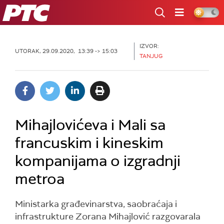
RTS
IZVOR:
UTORAK, 29.09.2020, 13:39 -> 15:03
TANJUG
Mihajlovićeva i Mali sa
francuskim i kineskim
kompanijama o izgradnji
metroa
Ministarka građevinarstva, saobraćaja i
infrastrukture Zorana Mihajlović razgovarala