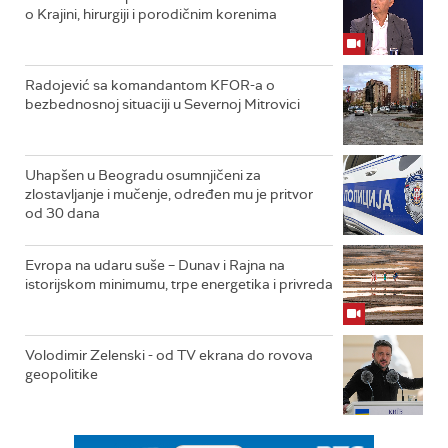
o Krajini, hirurgiji i porodičnim korenima
Radojević sa komandantom KFOR-a o
bezbednosnoj situaciji u Severnoj Mitrovici
Uhapšen u Beogradu osumnjičeni za
zlostavljanje i mučenje, određen mu je pritvor
od 30 dana
Evropa na udaru suše – Dunav i Rajna na
istorijskom minimumu, trpe energetika i privreda
Volodimir Zelenski - od TV ekrana do rovova
geopolitike