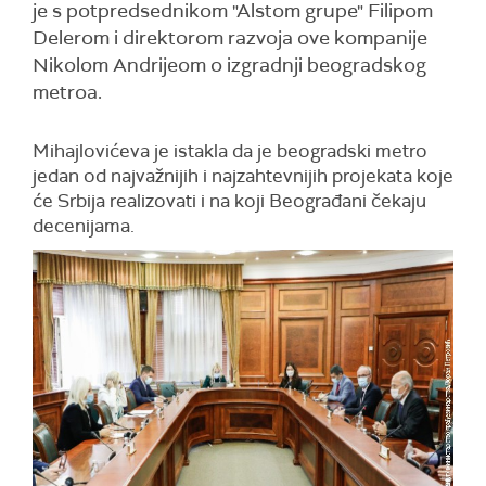
je s potpredsednikom "Alstom grupe" Filipom
Delerom i direktorom razvoja ove kompanije
Nikolom Andrijeom o izgradnji beogradskog
metroa.
Mihajlovićeva je istakla da je beogradski metro
jedan od najvažnijih i najzahtevnijih projekata koje
će Srbija realizovati i na koji Beograđani čekaju
decenijama.