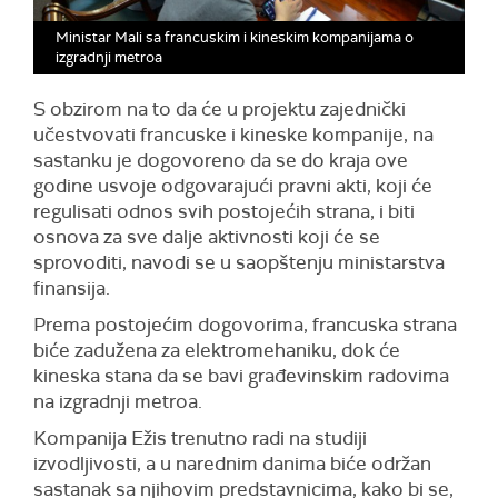
Ministar Mali sa francuskim i kineskim kompanijama o
izgradnji metroa
S obzirom na to da će u projektu zajednički
učestvovati francuske i kineske kompanije, na
sastanku je dogovoreno da se do kraja ove
godine usvoje odgovarajući pravni akti, koji će
regulisati odnos svih postojećih strana, i biti
osnova za sve dalje aktivnosti koji će se
sprovoditi, navodi se u saopštenju ministarstva
finansija.
Prema postojećim dogovorima, francuska strana
biće zadužena za elektromehaniku, dok će
kineska stana da se bavi građevinskim radovima
na izgradnji metroa.
Kompanija Ežis trenutno radi na studiji
izvodljivosti, a u narednim danima biće održan
sastanak sa njihovim predstavnicima, kako bi se,