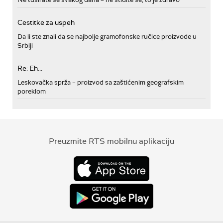
Cestitke za uspeh
Da li ste znali da se najbolje gramofonske ručice proizvode u
Srbiji
Re: Eh...
Leskovačka sprža – proizvod sa zaštićenim geografskim
poreklom
Preuzmite RTS mobilnu aplikaciju