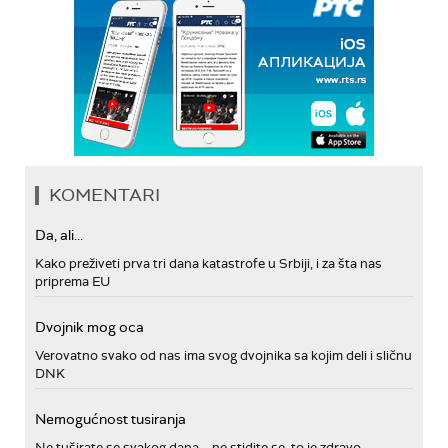
KOMENTARI
Da, ali...
Kako preživeti prva tri dana katastrofe u Srbiji, i za šta nas
priprema EU
Dvojnik mog oca
Verovatno svako od nas ima svog dvojnika sa kojim deli i sličnu
DNK
Nemogućnost tusiranja
Ne tuširate se svakog dana – ne stidite se, to je zdravo