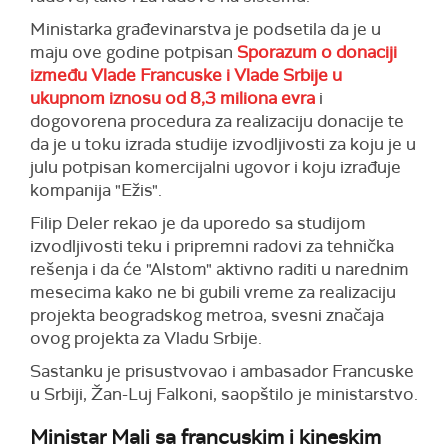
Ministarka građevinarstva je podsetila da je u
maju ove godine potpisan
Sporazum o donaciji
između Vlade Francuske i Vlade Srbije u
ukupnom iznosu od 8,3 miliona evra
i
dogovorena procedura za realizaciju donacije te
da je u toku izrada studije izvodljivosti za koju je u
julu potpisan komercijalni ugovor i koju izrađuje
kompanija "Ežis".
Filip Deler rekao je da uporedo sa studijom
izvodljivosti teku i pripremni radovi za tehnička
rešenja i da će "Alstom" aktivno raditi u narednim
mesecima kako ne bi gubili vreme za realizaciju
projekta beogradskog metroa, svesni značaja
ovog projekta za Vladu Srbije.
Sastanku je prisustvovao i ambasador Francuske
u Srbiji, Žan-Luj Falkoni, saopštilo je ministarstvo.
Ministar Mali sa francuskim i kineskim