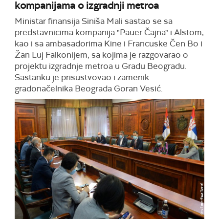
kompanijama o izgradnji metroa
Ministar finansija Siniša Mali sastao se sa
predstavnicima kompanija "Pauer Čajna" i Alstom,
kao i sa ambasadorima Kine i Francuske Čen Bo i
Žan Luj Falkonijem, sa kojima je razgovarao o
projektu izgradnje metroa u Gradu Beogradu.
Sastanku je prisustvovao i zamenik
gradonačelnika Beograda Goran Vesić.