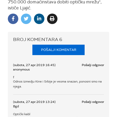
750.000 domaćinstava dobiti optičku mrežu",
ističe Ljajić.
BROJ KOMENTARA
6
POŠALJI KOMENTAR
(subota, 27.apr.2019 16:45)
Pošalji odgovor
anonymous
f
Odnos izmedju Kine i Srbije je veoma snazan, ponosni smo na
njega.
(subota, 27.apr.2019 13:24)
Pošalji odgovor
Bgd
Optički kabl