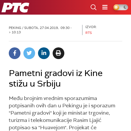
RTS
IZVOR:
PEKING
/ SUBOTA, 27.04.2019, 09:30 -
> 10:13
RTS
Pametni gradovi iz Kine
stižu u Srbiju
Među brojnim vrednim sporazumima
potpisanih ovih dan u Pekingu je i sporazum
"Pametni gradovi" koji je ministar trgovine,
turizma i telekomunikacije Rasim Ljajić
potpisao sa "Huavejom". Projekat će