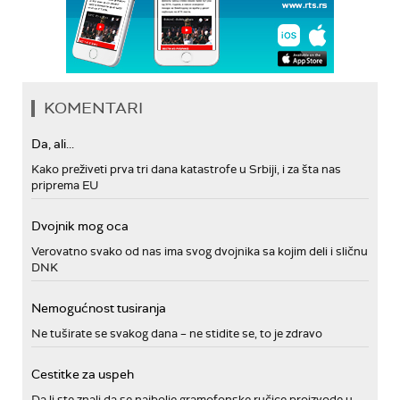
KOMENTARI
Da, ali...
Kako preživeti prva tri dana katastrofe u Srbiji, i za šta nas
priprema EU
Dvojnik mog oca
Verovatno svako od nas ima svog dvojnika sa kojim deli i sličnu
DNK
Nemogućnost tusiranja
Ne tuširate se svakog dana – ne stidite se, to je zdravo
Cestitke za uspeh
Da li ste znali da se najbolje gramofonske ručice proizvode u