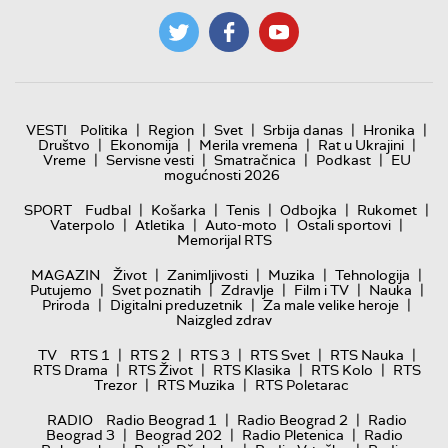
|
|
|
|
|
VESTI
Politika
Region
Svet
Srbija danas
Hronika
|
|
|
|
Društvo
Ekonomija
Merila vremena
Rat u Ukrajini
|
|
|
|
Vreme
Servisne vesti
Smatračnica
Podkast
EU
mogućnosti 2026
|
|
|
|
|
SPORT
Fudbal
Košarka
Tenis
Odbojka
Rukomet
|
|
|
|
Vaterpolo
Atletika
Auto-moto
Ostali sportovi
Memorijal RTS
|
|
|
|
MAGAZIN
Život
Zanimljivosti
Muzika
Tehnologija
|
|
|
|
|
Putujemo
Svet poznatih
Zdravlje
Film i TV
Nauka
|
|
|
Priroda
Digitalni preduzetnik
Za male velike heroje
Naizgled zdrav
|
|
|
|
|
TV
RTS 1
RTS 2
RTS 3
RTS Svet
RTS Nauka
|
|
|
|
RTS Drama
RTS Život
RTS Klasika
RTS Kolo
RTS
|
|
Trezor
RTS Muzika
RTS Poletarac
|
|
RADIO
Radio Beograd 1
Radio Beograd 2
Radio
|
|
|
Beograd 3
Beograd 202
Radio Pletenica
Radio