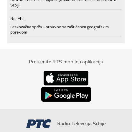
Srbiji
Re: Eh...
Leskovačka sprža – proizvod sa zaštićenim geografskim
poreklom
Preuzmite RTS mobilnu aplikaciju
Radio Televizija Srbije