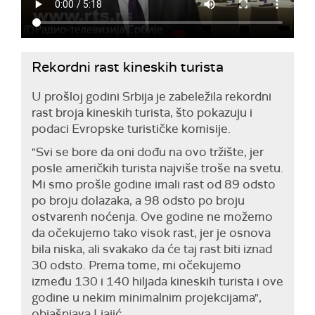
Rekordni rast kineskih turista
U prošloj godini Srbija je zabeležila rekordni
rast broja kineskih turista, što pokazuju i
podaci Evropske turističke komisije.
"Svi se bore da oni dođu na ovo tržište, jer
posle američkih turista najviše troše na svetu.
Mi smo prošle godine imali rast od 89 odsto
po broju dolazaka, a 98 odsto po broju
ostvarenh noćenja. Ove godine ne možemo
da očekujemo tako visok rast, jer je osnova
bila niska, ali svakako da će taj rast biti iznad
30 odsto. Prema tome, mi očekujemo
između 130 i 140 hiljada kineskih turista i ove
godine u nekim minimalnim projekcijama",
objašnjava Ljajić.