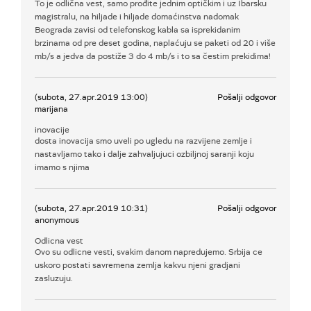
To je odlična vest, samo prođite jednim optičkim i uz Ibarsku
magistralu, na hiljade i hiljade domaćinstva nadomak
Beograda zavisi od telefonskog kabla sa isprekidanim
brzinama od pre deset godina, naplaćuju se paketi od 20 i više
mb/s a jedva da postiže 3 do 4 mb/s i to sa čestim prekidima!
(subota, 27.apr.2019 13:00)
Pošalji odgovor
marijana
inovacije
dosta inovacija smo uveli po ugledu na razvijene zemlje i
nastavljamo tako i dalje zahvaljujuci ozbiljnoj saranji koju
imamo s njima
(subota, 27.apr.2019 10:31)
Pošalji odgovor
anonymous
Odlicna vest
Ovo su odlicne vesti, svakim danom napredujemo. Srbija ce
uskoro postati savremena zemlja kakvu njeni gradjani
zasluzuju.