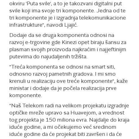
okviru 'Puta svile', a to je takozvani digitalni put
svile koji ima svoje tri komponente. Jedna od te
tri komponente je i izgradnja telekomunikacione
infrastrukture", navodi Ljajić.
Dodaje da se druga komponenta odnosi na
razvoj e-trgovine gde Kinezi opet biraju šansu za
plasman svojih proizvoda najkraćim i najjeftinijm
putevima do najudaljenih tržišta.
"Treća komponenta se odnosi na smart siti,
odnosno razvoj pametnih gradova. I mi smo
krenuli u realizaciju ove treće komponente", kaže
ministar i dodaje da je počela realizacija prve
komponente.
"Naš Telekom radi na velikom projekatu izgradnje
optičke mreže upravo sa Huavejom, a vrednost
tog projekta je 150 miliona evra. Najdalje do kraja
iduće godine, a mi očekujemo već sredinom
iduće godine da će projekat biti završen i da će