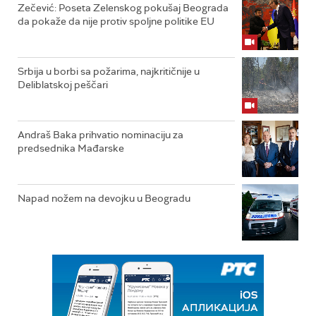
Zečević: Poseta Zelenskog pokušaj Beograda
da pokaže da nije protiv spoljne politike EU
Srbija u borbi sa požarima, najkritičnije u
Deliblatskoj peščari
Andraš Baka prihvatio nominaciju za
predsednika Mađarske
Napad nožem na devojku u Beogradu