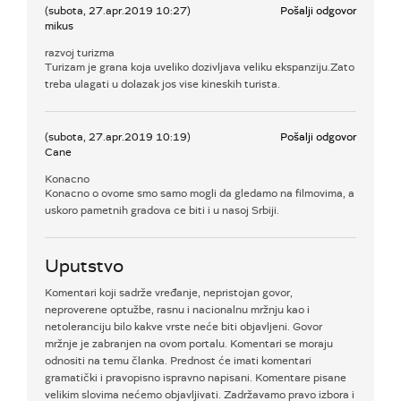
(subota, 27.apr.2019 10:27)
Pošalji odgovor
mikus
razvoj turizma
Turizam je grana koja uveliko dozivljava veliku ekspanziju.Zato
treba ulagati u dolazak jos vise kineskih turista.
(subota, 27.apr.2019 10:19)
Pošalji odgovor
Cane
Konacno
Konacno o ovome smo samo mogli da gledamo na filmovima, a
uskoro pametnih gradova ce biti i u nasoj Srbiji.
Uputstvo
Komentari koji sadrže vređanje, nepristojan govor,
neproverene optužbe, rasnu i nacionalnu mržnju kao i
netoleranciju bilo kakve vrste neće biti objavljeni. Govor
mržnje je zabranjen na ovom portalu. Komentari se moraju
odnositi na temu članka. Prednost će imati komentari
gramatički i pravopisno ispravno napisani. Komentare pisane
velikim slovima nećemo objavljivati. Zadržavamo pravo izbora i