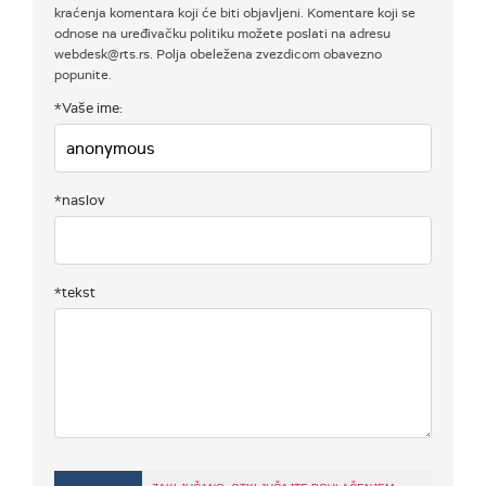
kraćenja komentara koji će biti objavljeni. Komentare koji se
odnose na uređivačku politiku možete poslati na adresu
webdesk@rts.rs. Polja obeležena zvezdicom obavezno
popunite.
*Vaše ime:
*naslov
*tekst