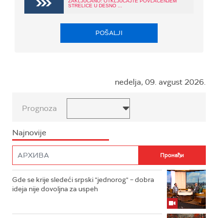
ZAKLJUČANO: OTKLJUČAJTE POVLAČENJEM
STRELICE U DESNO ...
POŠALJI
nedelja, 09. avgust 2026.
Prognoza
Najnovije
Gde se krije sledeći srpski "jednorog" – dobra
ideja nije dovoljna za uspeh