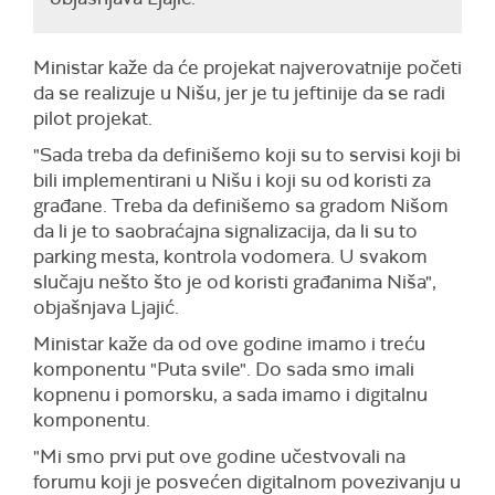
Ministar kaže da će projekat najverovatnije početi
da se realizuje u Nišu, jer je tu jeftinije da se radi
pilot projekat.
"Sada treba da definišemo koji su to servisi koji bi
bili implementirani u Nišu i koji su od koristi za
građane. Treba da definišemo sa gradom Nišom
da li je to saobraćajna signalizacija, da li su to
parking mesta, kontrola vodomera. U svakom
slučaju nešto što je od koristi građanima Niša",
objašnjava Ljajić.
Ministar kaže da od ove godine imamo i treću
komponentu "Puta svile". Do sada smo imali
kopnenu i pomorsku, a sada imamo i digitalnu
komponentu.
"Mi smo prvi put ove godine učestvovali na
forumu koji je posvećen digitalnom povezivanju u