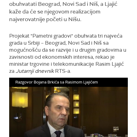
obuhvatati Beograd, Novi Sad i Niš, a Ljajić
kaže da će se njegovom realizacijom
najverovatnije početi u Nišu.
Projekat "Pametni gradovi" obuhvata tri najveća
grada u Srbiji – Beograd, Novi Sad i Niš sa
mogućnošću da se razvije i u drugim gradovima u
zavisnosti od ekonomskih interesa, rekao je
ministar trgovine i telekomunikacije Rasim Ljajić
za
Jutarnji dnevnik
RTS-a.
Razgovor Bojana Brkića sa Rasimom Ljajićem