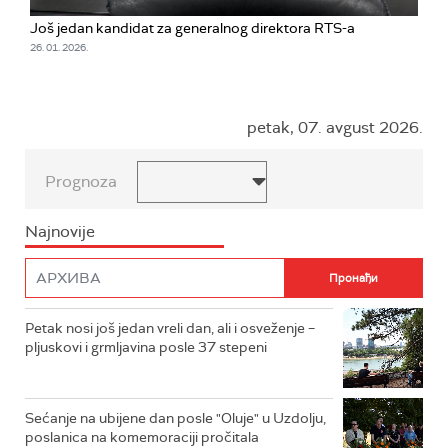
Još jedan kandidat za generalnog direktora RTS-a
26. 01. 2026.
petak, 07. avgust 2026.
Prognoza
Najnovije
Petak nosi još jedan vreli dan, ali i osveženje –
pljuskovi i grmljavina posle 37 stepeni
Sećanje na ubijene dan posle "Oluje" u Uzdolju,
poslanica na komemoraciji pročitala