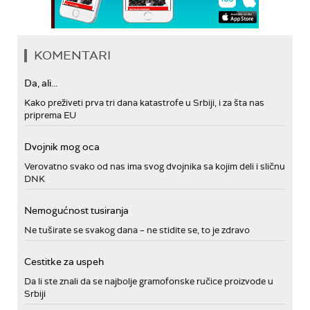
KOMENTARI
Da, ali...
Kako preživeti prva tri dana katastrofe u Srbiji, i za šta nas
priprema EU
Dvojnik mog oca
Verovatno svako od nas ima svog dvojnika sa kojim deli i sličnu
DNK
Nemogućnost tusiranja
Ne tuširate se svakog dana – ne stidite se, to je zdravo
Cestitke za uspeh
Da li ste znali da se najbolje gramofonske ručice proizvode u
Srbiji