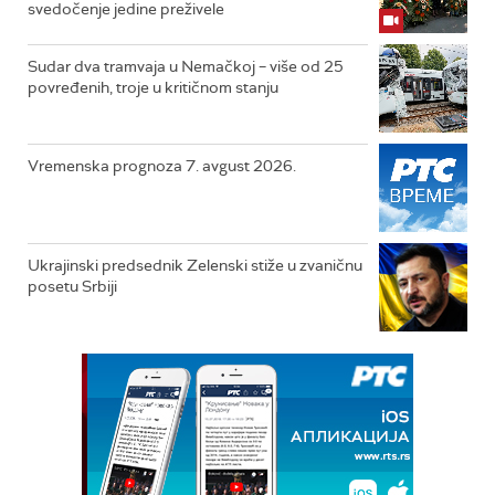
svedočenje jedine preživele
Sudar dva tramvaja u Nemačkoj – više od 25
povređenih, troje u kritičnom stanju
Vremenska prognoza 7. avgust 2026.
Ukrajinski predsednik Zelenski stiže u zvaničnu
posetu Srbiji