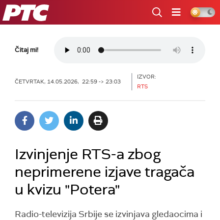
RTS
Čitaj mi!
IZVOR:
ČETVRTAK, 14.05.2026, 22:59 -> 23:03
RTS
Izvinjenje RTS-a zbog
neprimerene izjave tragača
u kvizu "Potera"
Radio-televizija Srbije se izvinjava gledaocima i