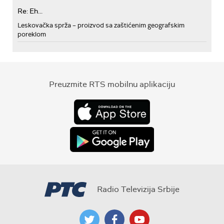
Re: Eh...
Leskovačka sprža – proizvod sa zaštićenim geografskim
poreklom
Preuzmite RTS mobilnu aplikaciju
Radio Televizija Srbije