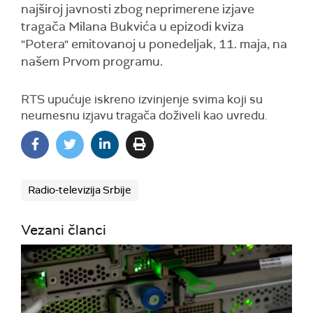
najširoj javnosti zbog neprimerene izjave
tragača Milana Bukvića u epizodi kviza
"Potera" emitovanoj u ponedeljak, 11. maja, na
našem Prvom programu.
RTS upućuje iskreno izvinjenje svima koji su
neumesnu izjavu tragača doživeli kao uvredu.
Radio-televizija Srbije
Vezani članci