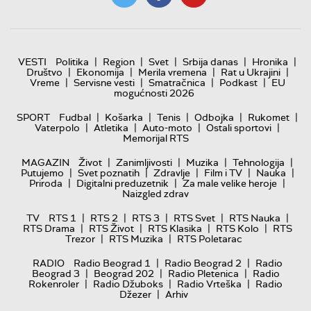
|
|
|
|
|
VESTI
Politika
Region
Svet
Srbija danas
Hronika
|
|
|
|
Društvo
Ekonomija
Merila vremena
Rat u Ukrajini
|
|
|
|
Vreme
Servisne vesti
Smatračnica
Podkast
EU
mogućnosti 2026
|
|
|
|
|
SPORT
Fudbal
Košarka
Tenis
Odbojka
Rukomet
|
|
|
|
Vaterpolo
Atletika
Auto-moto
Ostali sportovi
Memorijal RTS
|
|
|
|
MAGAZIN
Život
Zanimljivosti
Muzika
Tehnologija
|
|
|
|
|
Putujemo
Svet poznatih
Zdravlje
Film i TV
Nauka
|
|
|
Priroda
Digitalni preduzetnik
Za male velike heroje
Naizgled zdrav
|
|
|
|
|
TV
RTS 1
RTS 2
RTS 3
RTS Svet
RTS Nauka
|
|
|
|
RTS Drama
RTS Život
RTS Klasika
RTS Kolo
RTS
|
|
Trezor
RTS Muzika
RTS Poletarac
|
|
RADIO
Radio Beograd 1
Radio Beograd 2
Radio
|
|
|
Beograd 3
Beograd 202
Radio Pletenica
Radio
|
|
|
Rokenroler
Radio Džuboks
Radio Vrteška
Radio
|
Džezer
Arhiv