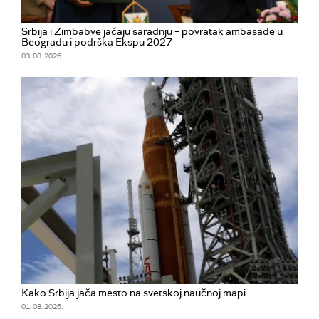
Srbija i Zimbabve jačaju saradnju – povratak ambasade u
Beogradu i podrška Ekspu 2027
03. 08. 2026.
Kako Srbija jača mesto na svetskoj naučnoj mapi
01. 08. 2026.