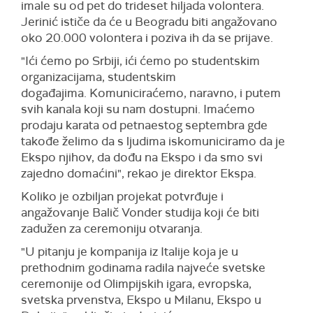
imale su od pet do trideset hiljada volontera.
Jerinić ističe da će u Beogradu biti angažovano
oko 20.000 volontera i poziva ih da se prijave.
"Ići ćemo po Srbiji, ići ćemo po studentskim
organizacijama, studentskim
događajima. Komuniciraćemo, naravno, i putem
svih kanala koji su nam dostupni. Imaćemo
prodaju karata od petnaestog septembra gde
takođe želimo da s ljudima iskomuniciramo da je
Ekspo njihov, da dođu na Ekspo i da smo svi
zajedno domaćini", rekao je direktor Ekspa.
Koliko je ozbiljan projekat potvrđuje i
angažovanje Balič Vonder studija koji će biti
zadužen za ceremoniju otvaranja.
"U pitanju je kompanija iz Italije koja je u
prethodnim godinama radila najveće svetske
ceremonije od Olimpijskih igara, evropska,
svetska prvenstva, Ekspo u Milanu, Ekspo u