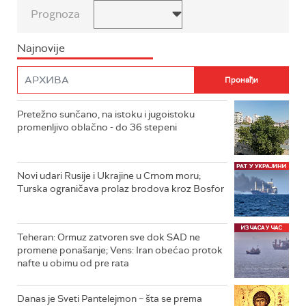
Prognoza
Najnovije
Pretežno sunčano, na istoku i jugoistoku
promenljivo oblačno - do 36 stepeni
Novi udari Rusije i Ukrajine u Crnom moru;
Turska ograničava prolaz brodova kroz Bosfor
Teheran: Ormuz zatvoren sve dok SAD ne
promene ponašanje; Vens: Iran obećao protok
nafte u obimu od pre rata
Danas je Sveti Pantelejmon – šta se prema