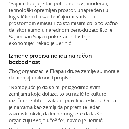
"Sajam dobija jedan potpuno novi, moderan,
tehnološki opremljen prostor, unapređen i u
logističkom i u saobraćajnom smislu i u
prostornom smislu. I zaista mislim da je to važno
da iskoristimo u narednom periodu zato što je
Sajam kao Sajam pokretač industrije i
ekonomije", rekao je Jerinić.
Izmene propisa ne idu na račun
bezbednosti
Zbog organizacije Ekspa i druge zemlje su morale
da menjaju zakone i propise.
"Nemoguće je da se mi prilagodimo svim
zemljama koje dolaze, to su različite kulture,
različiti identiteti, zakoni, pravilnici i slično. Onda
je na vama kao zemlji da pripremite jedan
zakonski okvir, da im pomognete da lakše
organizuju svoje učešće", naveo je Jerinić.