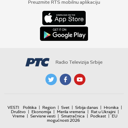
Preuzmite RTS mobilnu aplikaciju
Radio Televizija Srbije
|
|
|
|
|
VESTI
Politika
Region
Svet
Srbija danas
Hronika
|
|
|
|
Društvo
Ekonomija
Merila vremena
Rat u Ukrajini
|
|
|
|
Vreme
Servisne vesti
Smatračnica
Podkast
EU
mogućnosti 2026