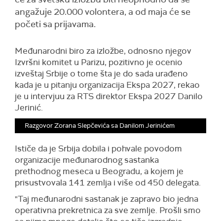
angažuje 20.000 volontera, a od maja će se
početi sa prijavama.
Međunarodni biro za izložbe, odnosno njegov
Izvršni komitet u Parizu, pozitivno je ocenio
izveštaj Srbije o tome šta je do sada urađeno
kada je u pitanju organizacija Ekspa 2027, rekao
je u intervjuu za RTS direktor Ekspa 2027 Danilo
Jerinić.
Razgovor Zorana Slepčevića sa Danilom Jerinićem
Ističe da je Srbija dobila i pohvale povodom
organizacije međunarodnog sastanka
prethodnog meseca u Beogradu, a kojem je
prisustvovala 141 zemlja i više od 450 delegata.
"Taj međunarodni sastanak je zapravo bio jedna
operativna prekretnica za sve zemlje. Prošli smo