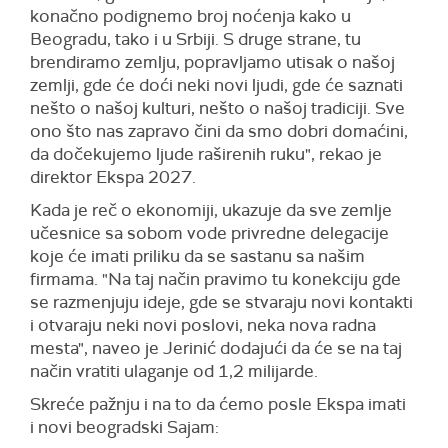
konačno podignemo broj noćenja kako u
Beogradu, tako i u Srbiji. S druge strane, tu
brendiramo zemlju, popravljamo utisak o našoj
zemlji, gde će doći neki novi ljudi, gde će saznati
nešto o našoj kulturi, nešto o našoj tradiciji. Sve
ono što nas zapravo čini da smo dobri domaćini,
da dočekujemo ljude raširenih ruku", rekao je
direktor Ekspa 2027.
Kada je reč o ekonomiji, ukazuje da sve zemlje
učesnice sa sobom vode privredne delegacije
koje će imati priliku da se sastanu sa našim
firmama. "Na taj način pravimo tu konekciju gde
se razmenjuju ideje, gde se stvaraju novi kontakti
i otvaraju neki novi poslovi, neka nova radna
mesta", naveo je Jerinić dodajući da će se na taj
način vratiti ulaganje od 1,2 milijarde.
Skreće pažnju i na to da ćemo posle Ekspa imati
i novi beogradski Sajam: