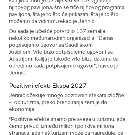
sa njima mnoge detalje što se tiče izgradnje
njihovog paviljona, što se tiče njihovog programa
paviljona, šta je to što će prikazati, šta je to što
možemo da vidimo", rekao je Jerinić.
Do sada je učešće potvrdilo 137 zemalja i
nekoliko međunarodnih organizacija. "Danas
potpisujemo ugovor sa Saudijskom
Arabijom. Vrlo brzo potpisujemo ugovor i sa
Austrijom. Italija je takođe vrlo blizu datuma da
odredimo kada potpisujemo ugovor", naveo je
Jerinić.
Pozitivni efekti Ekspa 2027
Jerinić očekuje mnogo pozitivnih efekata izložbe
– od turizma, preko brendiranja zemlje do
ekonomije.
"Pozitivne efekte imamo pre svega u turizmu, gde
ćemo privući između milion i po i dva miliona
stranaca, gde naš turizam može da napreduje, da