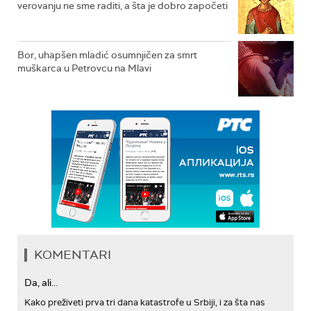
verovanju ne sme raditi, a šta je dobro započeti
Bor, uhapšen mladić osumnjičen za smrt
muškarca u Petrovcu na Mlavi
KOMENTARI
Da, ali...
Kako preživeti prva tri dana katastrofe u Srbiji, i za šta nas