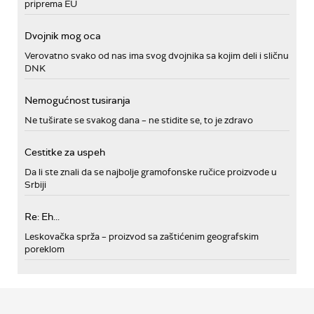
priprema EU
Dvojnik mog oca
Verovatno svako od nas ima svog dvojnika sa kojim deli i sličnu
DNK
Nemogućnost tusiranja
Ne tuširate se svakog dana – ne stidite se, to je zdravo
Cestitke za uspeh
Da li ste znali da se najbolje gramofonske ručice proizvode u
Srbiji
Re: Eh...
Leskovačka sprža – proizvod sa zaštićenim geografskim
poreklom