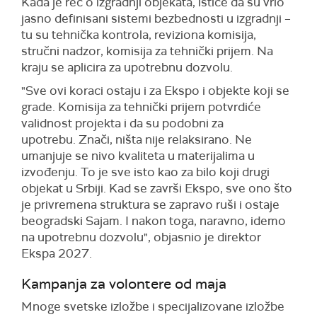
Kada je reč o izgradnji objekata, ističe da su vrlo
jasno definisani sistemi bezbednosti u izgradnji –
tu su tehnička kontrola, reviziona komisija,
stručni nadzor, komisija za tehnički prijem. Na
kraju se aplicira za upotrebnu dozvolu.
"Sve ovi koraci ostaju i za Ekspo i objekte koji se
grade. Komisija za tehnički prijem potvrdiće
validnost projekta i da su podobni za
upotrebu. Znači, ništa nije relaksirano. Ne
umanjuje se nivo kvaliteta u materijalima u
izvođenju. To je sve isto kao za bilo koji drugi
objekat u Srbiji. Kad se završi Ekspo, sve ono što
je privremena struktura se zapravo ruši i ostaje
beogradski Sajam. I nakon toga, naravno, idemo
na upotrebnu dozvolu", objasnio je direktor
Ekspa 2027.
Kampanja za volontere od maja
Mnoge svetske izložbe i specijalizovane izložbe