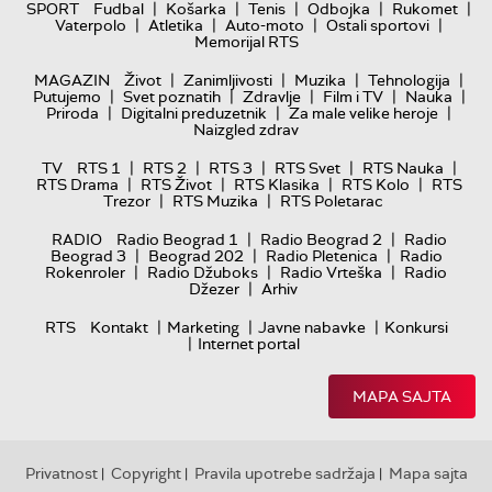
|
|
|
|
|
SPORT
Fudbal
Košarka
Tenis
Odbojka
Rukomet
|
|
|
|
Vaterpolo
Atletika
Auto-moto
Ostali sportovi
Memorijal RTS
|
|
|
|
MAGAZIN
Život
Zanimljivosti
Muzika
Tehnologija
|
|
|
|
|
Putujemo
Svet poznatih
Zdravlje
Film i TV
Nauka
|
|
|
Priroda
Digitalni preduzetnik
Za male velike heroje
Naizgled zdrav
|
|
|
|
|
TV
RTS 1
RTS 2
RTS 3
RTS Svet
RTS Nauka
|
|
|
|
RTS Drama
RTS Život
RTS Klasika
RTS Kolo
RTS
|
|
Trezor
RTS Muzika
RTS Poletarac
|
|
RADIO
Radio Beograd 1
Radio Beograd 2
Radio
|
|
|
Beograd 3
Beograd 202
Radio Pletenica
Radio
|
|
|
Rokenroler
Radio Džuboks
Radio Vrteška
Radio
|
Džezer
Arhiv
|
|
|
RTS
Kontakt
Marketing
Javne nabavke
Konkursi
|
Internet portal
MAPA SAJTA
Privatnost
Copyright
Pravila upotrebe sadržaja
Mapa sajta
|
|
|