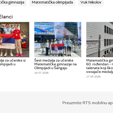
čka gimnazija
Matematička olimpijada
Vuk Nikolov
članci
lje za učenike iz
Šest medalja za učenike
Matematička gim
limpijadi u
Matematičke gimnazije na
60. rođendan – 
Olimpijadi u Šangaju
talenata koji ško
osvajače medalj
19. 07. 2026.
17. 05. 2026.
Preuzmite RTS mobilnu apl