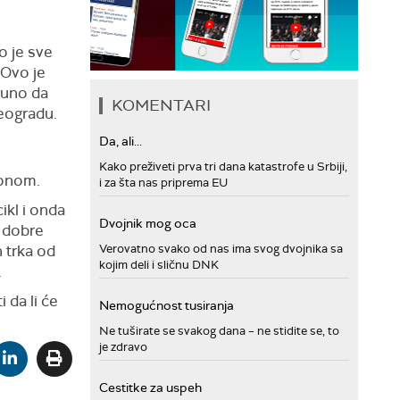
ao je sve
 Ovo je
 puno da
KOMENTARI
Beogradu.
Da, ali...
Kako preživeti prva tri dana katastrofe u Srbiji,
lonom.
i za šta nas priprema EU
ikl i onda
Dvojnik mog oca
, dobre
 trka od
Verovatno svako od nas ima svog dvojnika sa
kojim deli i sličnu DNK
.
 da li će
Nemogućnost tusiranja
Ne tuširate se svakog dana – ne stidite se, to
je zdravo
Cestitke za uspeh