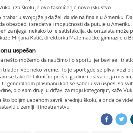
uka, i za školu je ovo takmičenje novo iskustvo.
o hrabar u svojoj želji da želi da ide na finale u Ameriku. D
da obezbedi i sredstva i mogućnosti da putuje u Ameriku.
peh za njega, nekako to je satisfakcija, da on zaista može
 kaže Mirjana Katić, direktorka Matematičke gimnazije u 
atlonu uspešan
a nešto možemo da naučimo i o sportu, jer bavi se i triat
 triatlon već neko vreme. To je sport gde se pliva, vozi bic
u sam se takođe takmičio prošle godine i ostvario, ja mislim
e. U generalnom plasmanu kad se saberu svi uspesi sa svih
dine, bio sam drugi u državi za moju kategoriju", kaže Vuk
a što boljim uspehom završi srednju školu, a onda će videti
staviti u zemlji ili inostranstvu.