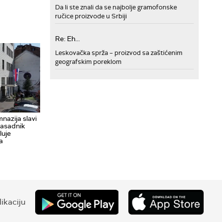
Da li ste znali da se najbolje gramofonske
ručice proizvode u Srbiji
Re: Eh...
Leskovačka sprža – proizvod sa zaštićenim
geografskim poreklom
nazija slavi
rasadnik
luje
a
ikaciju