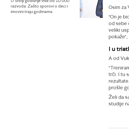
U Srbiji godišnje više od 10.000
razvoda: Zašto sporovi o deci i
Osim za V
imovini traju godinama
"On je bi
od sebe 
veliki us
pokaže",
I u tri
A od Vuk
"Treniram
trči. I t
rezultat
prošle go
Želi da s
studije na