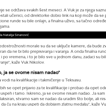
je se održava svakih šest meseci. A Vuk je za njega sazn
 ostali učenici, od direktorke dobio link na koji može da se p
cione runde su bile onlajn, a finalna uživo, sa tačno odre
ijama.
la Natalija Sinanović
edostrožnosti morale su da se uključe kamere, da bude zv
ran da ne bi bilo prepisivanja i varanja. A onda finalna rund
t i po vremena, i to je bilo sve u jednom danu, zadaci su bil
anje", kaže Vuk Nikolov.
o, ja se ovome nisam nadao"
vodi na kvalifikacije i takmičenje u Teksasu.
bih se opet prijavio za te kvalifikacije i probao da opet od
 uspeh i tamo. Iskreno, ja se ovome nisam nadao. Ja sam
laksiran, stvarno sam se nadao da uradim što bolje, ali ni
da ću na kraju uspeti da dobijem zlatnu medalju", kaže Vu