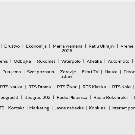
|
|
|
|
|
Društvo
Ekonomija
Merila vremena
Rat u Ukrajini
Vreme
2026
|
|
|
|
|
|
enis
Odbojka
Rukomet
Vaterpolo
Atletika
Auto-moto
|
|
|
|
|
Putujemo
Svet poznatih
Zdravlje
Film i TV
Nauka
Priro
zdrav
|
|
|
|
|
RTS Nauka
RTS Drama
RTS Život
RTS Klasika
RTS Kolo
|
|
|
|
Beograd 3
Beograd 202
Radio Pletenica
Radio Rokenroler
|
|
|
|
TS
Kontakt
Marketing
Javne nabavke
Konkursi
Internet por