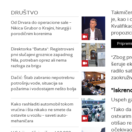
DRUŠTVO
Takmičen
je, kao i
Od Drvara do operacione sale –
Kvalifika
Nikica Grubor o Krajini, hirurgiji i
propozic
porodičnim korenima
Pripremi
Direktorka "Batuta": Registrovani
prvi slučajevi groznice zapadnog
"Zbog pr
Nila, potreban oprez ali nema
šeruje ek
razloga za brigu
radilo sa
zaokruživ
Dačić: Štab zabranio nepotrebnu
potrošnju vode, situacija sa
požarima i vodostajem nešto bolja
"Iskren
Uspeh ga 
Kako rashladiti automobil tokom
"Tako da 
vrućina i šta nikako ne smete da
ostavite u vozilu – saveti auto-
ostvarim
mehaničara
otišao re
očekivao 