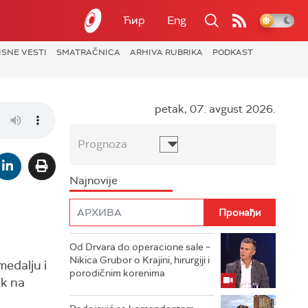
Ћир
Eng
ISNE VESTI
SMATRAČNICA
ARHIVA RUBRIKA
PODKAST
petak, 07. avgust 2026.
Prognoza
Najnovije
Od Drvara do operacione sale –
Nikica Grubor o Krajini, hirurgiji i
medalju i
porodičnim korenima
ak na