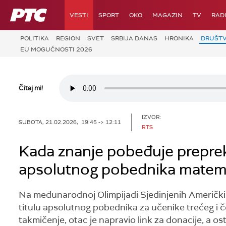
RTS
VESTI
SPORT
OKO
MAGAZIN
TV
RAD
POLITIKA
REGION
SVET
SRBIJA DANAS
HRONIKA
DRUŠT
EU MOGUĆNOSTI 2026
Čitaj mi!
IZVOR:
SUBOTA, 21.02.2026, 19:45 -> 12:11
RTS
Kada znanje pobeđuje prepreke
apsolutnog pobednika matema
Na međunarodnoj Olimpijadi Sjedinjenih Američkih
titulu apsolutnog pobednika za učenike trećeg i č
takmičenje, otac je napravio link za donacije, a os