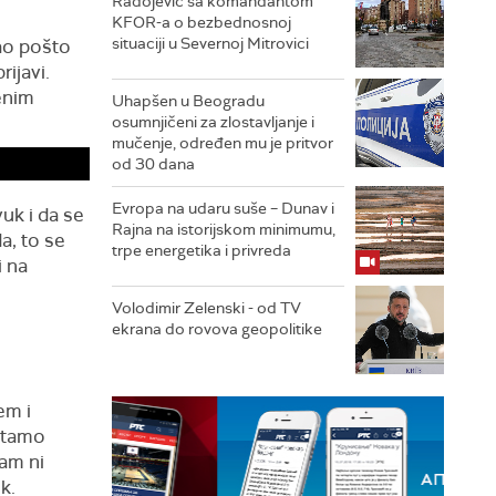
Radojević sa komandantom
KFOR-a o bezbednosnoj
situaciji u Severnoj Mitrovici
ao pošto
rijavi.
đenim
Uhapšen u Beogradu
osumnjičeni za zlostavljanje i
mučenje, određen mu je pritvor
od 30 dana
Evropa na udaru suše – Dunav i
uk i da se
Rajna na istorijskom minimumu,
a, to se
trpe energetika i privreda
i na
Volodimir Zelenski - od TV
ekrana do rovova geopolitike
em i
 tamo
sam ni
k.