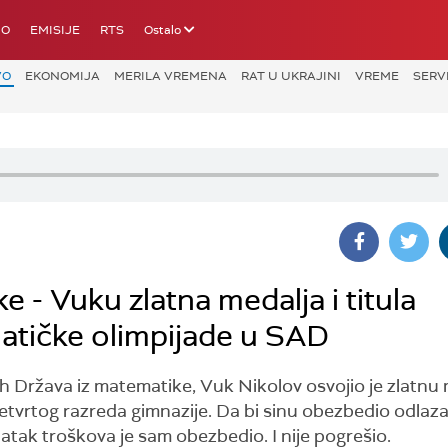
IO
EMISIJE
RTS
Ostalo
VO
EKONOMIJA
MERILA VREMENA
RAT U UKRAJINI
VREME
SERV
 - Vuku zlatna medalja i titula
tičke olimpijade u SAD
 Država iz matematike, Vuk Nikolov osvojio je zlatnu 
etvrtog razreda gimnazije. Da bi sinu obezbedio odlaz
tatak troškova je sam obezbedio. I nije pogrešio.