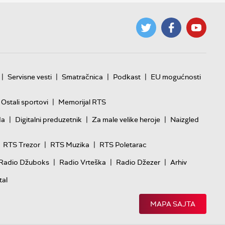
|
|
|
|
Servisne vesti
Smatračnica
Podkast
EU mogućnosti
|
Ostali sportovi
Memorijal RTS
|
|
|
da
Digitalni preduzetnik
Za male velike heroje
Naizgled
|
|
RTS Trezor
RTS Muzika
RTS Poletarac
|
|
|
Radio Džuboks
Radio Vrteška
Radio Džezer
Arhiv
tal
MAPA SAJTA