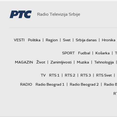
Radio Televizija Srbije
|
|
|
|
VESTI
Politika
Region
Svet
Srbija danas
Hronika
|
|
SPORT
Fudbal
Košarka
T
|
|
|
|
MAGAZIN
Život
Zanimljivosti
Muzika
Tehnologija
|
|
|
|
TV
RTS 1
RTS 2
RTS 3
RTS Svet
|
|
RADIO
Radio Beograd 1
Radio Beograd 2
Radio 
R