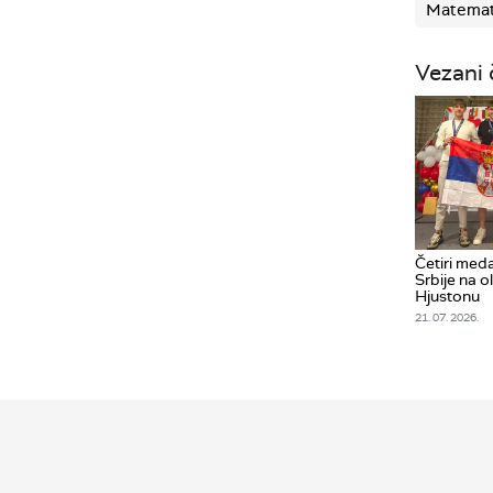
Matemati
Vezani 
Četiri meda
Srbije na o
Hjustonu
21. 07. 2026.