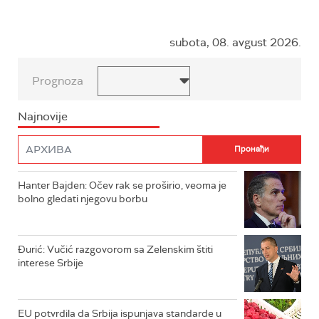
subota, 08. avgust 2026.
Prognoza
Najnovije
Hanter Bajden: Očev rak se proširio, veoma je
bolno gledati njegovu borbu
Đurić: Vučić razgovorom sa Zelenskim štiti
interese Srbije
EU potvrdila da Srbija ispunjava standarde u