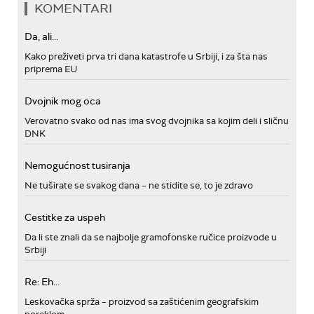
KOMENTARI
Da, ali...
Kako preživeti prva tri dana katastrofe u Srbiji, i za šta nas
priprema EU
Dvojnik mog oca
Verovatno svako od nas ima svog dvojnika sa kojim deli i sličnu
DNK
Nemogućnost tusiranja
Ne tuširate se svakog dana – ne stidite se, to je zdravo
Cestitke za uspeh
Da li ste znali da se najbolje gramofonske ručice proizvode u
Srbiji
Re: Eh...
Leskovačka sprža – proizvod sa zaštićenim geografskim