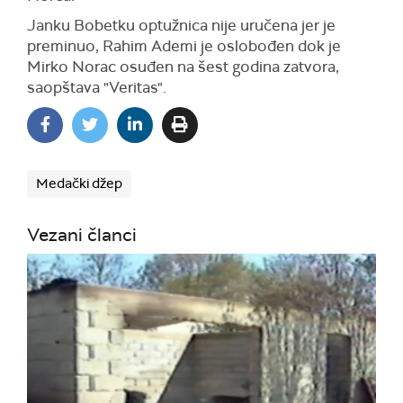
Janku Bobetku optužnica nije uručena jer je
preminuo, Rahim Ademi je oslobođen dok je
Mirko Norac osuđen na šest godina zatvora,
saopštava "Veritas".
Medački džep
Vezani članci