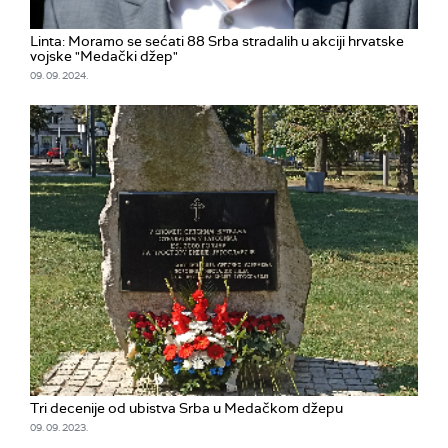
Linta: Moramo se sećati 88 Srba stradalih u akciji hrvatske
vojske "Medački džep"
09. 09. 2024.
Tri decenije od ubistva Srba u Medačkom džepu
09. 09. 2023.