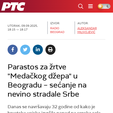
RTS
IZVOR:
AUTOR:
UTORAK, 09.09.2025,
RADIO
ALEKSANDAR
18:15 -> 18:17
BEOGRAD
MILIVOJEVIĆ
Parastos za žrtve
"Medačkog džepa" u
Beogradu – sećanje na
nevino stradale Srbe
Danas se navršavaju 32 godine od kako je