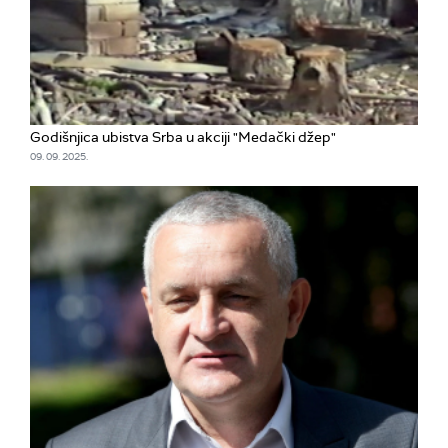
Godišnjica ubistva Srba u akciji "Medački džep"
09. 09. 2025.