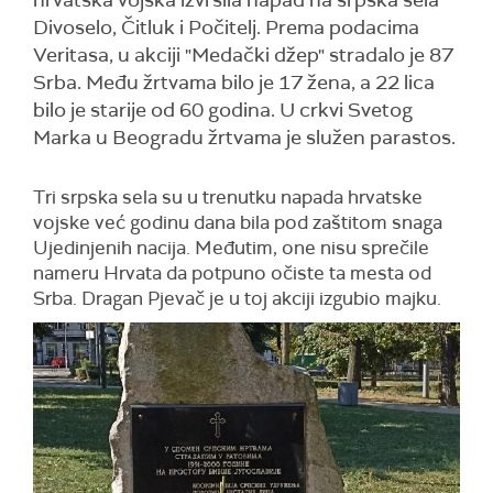
hrvatska vojska izvršila napad na srpska sela
Divoselo, Čitluk i Počitelj. Prema podacima
Veritasa, u akciji "Medački džep" stradalo je 87
Srba. Među žrtvama bilo je 17 žena, a 22 lica
bilo je starije od 60 godina. U crkvi Svetog
Marka u Beogradu žrtvama je služen parastos.
Tri srpska sela su u trenutku napada hrvatske
vojske već godinu dana bila pod zaštitom snaga
Ujedinjenih nacija. Međutim, one nisu sprečile
nameru Hrvata da potpuno očiste ta mesta od
Srba. Dragan Pjevač je u toj akciji izgubio majku.