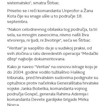
sistematsko", smatra Štrbac.
Prisetio se i reči komandanta Unprofor-a Žana
Kota čije su snage ušle u to područje 18.
septembra.
"Nakon celodnevnog obilaska tog područja, ta tri
sela, sa mnogim zaseocima, nismo našli živa
stvorenja, ni ljudi, ni životinje", seća se Štrbac.
"Veritas" je saopštio da je u sudskoj praksi, od
svih zločina u ratu devedestih operacija "Medački
džep" najbolje dokumentovana.
Kako je naveo "Veritas" na osnovu istrage koju je
do 2004. godine vodilo tužilaštvo Haškog
tribunala, pred hrvatskim sudovima podignute su
optužnice protiv načelnika Generalštaba hrvatske
vojske Janka Bobetka, komandanta vojnog
područja Gospić, generala Rahima Ademija i
komandanta Devete gardijske brigade Mirka
Norca.