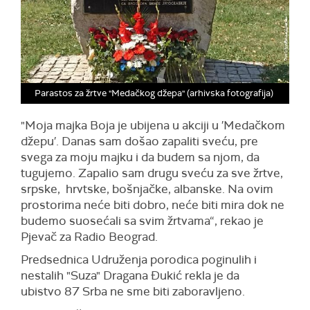
Parastos za žrtve "Medačkog džepa" (arhivska fotografija)
"Moja majka Boja je ubijena u akciji u ′Medačkom
džepu′. Danas sam došao zapaliti sveću, pre
svega za moju majku i da budem sa njom, da
tugujemo. Zapalio sam drugu sveću za sve žrtve,
srpske, hrvtske, bošnjačke, albanske. Na ovim
prostorima neće biti dobro, neće biti mira dok ne
budemo suosećali sa svim žrtvama“, rekao je
Pjevač za Radio Beograd.
Predsednica Udruženja porodica poginulih i
nestalih "Suza" Dragana Đukić rekla je da
ubistvo 87 Srba ne sme biti zaboravljeno.