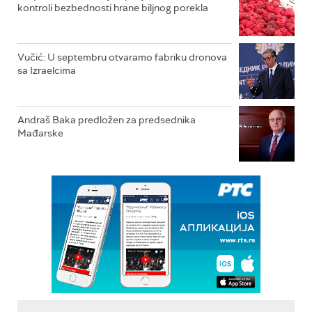
kontroli bezbednosti hrane biljnog porekla
Vučić: U septembru otvaramo fabriku dronova
sa Izraelcima
Andraš Baka predložen za predsednika
Mađarske