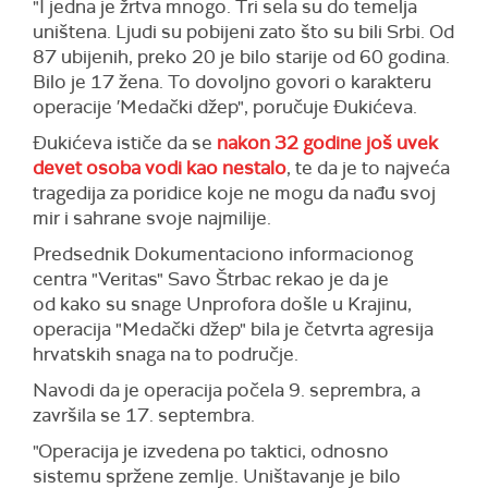
"I jedna je žrtva mnogo. Tri sela su do temelja
uništena. Ljudi su pobijeni zato što su bili Srbi. Od
87 ubijenih, preko 20 je bilo starije od 60 godina.
Bilo je 17 žena. To dovoljno govori o karakteru
operacije ′Medački džep", poručuje Đukićeva.
Đukićeva ističe da se
nakon 32 godine još uvek
devet osoba vodi kao nestalo
, te da je to najveća
tragedija za poridice koje ne mogu da nađu svoj
mir i sahrane svoje najmilije.
Predsednik Dokumentaciono informacionog
centra "Veritas" Savo Štrbac rekao je da je
od kako su snage Unprofora došle u Krajinu,
operacija "Medački džep" bila je četvrta agresija
hrvatskih snaga na to područje.
Navodi da je operacija počela 9. seprembra, a
završila se 17. septembra.
"Operacija je izvedena po taktici, odnosno
sistemu spržene zemlje. Uništavanje je bilo