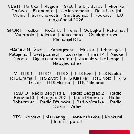
|
|
|
|
|
VESTI
Politika
Region
Svet
Srbija danas
Hronika
|
|
|
|
Društvo
Ekonomija
Merila vremena
Rat u Ukrajini
|
|
|
|
Vreme
Servisne vesti
Smatračnica
Podkast
EU
mogućnosti 2026
|
|
|
|
|
SPORT
Fudbal
Košarka
Tenis
Odbojka
Rukomet
|
|
|
|
Vaterpolo
Atletika
Auto-moto
Ostali sportovi
Memorijal RTS
|
|
|
|
MAGAZIN
Život
Zanimljivosti
Muzika
Tehnologija
|
|
|
|
|
Putujemo
Svet poznatih
Zdravlje
Film i TV
Nauka
|
|
|
Priroda
Digitalni preduzetnik
Za male velike heroje
Naizgled zdrav
|
|
|
|
|
TV
RTS 1
RTS 2
RTS 3
RTS Svet
RTS Nauka
|
|
|
|
RTS Drama
RTS Život
RTS Klasika
RTS Kolo
RTS
|
|
Trezor
RTS Muzika
RTS Poletarac
|
|
RADIO
Radio Beograd 1
Radio Beograd 2
Radio
|
|
|
Beograd 3
Beograd 202
Radio Pletenica
Radio
|
|
|
Rokenroler
Radio Džuboks
Radio Vrteška
Radio
|
Džezer
Arhiv
|
|
|
RTS
Kontakt
Marketing
Javne nabavke
Konkursi
|
Internet portal