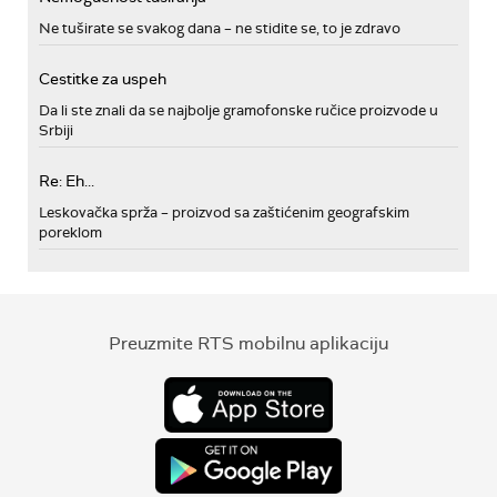
Ne tuširate se svakog dana – ne stidite se, to je zdravo
Cestitke za uspeh
Da li ste znali da se najbolje gramofonske ručice proizvode u
Srbiji
Re: Eh...
Leskovačka sprža – proizvod sa zaštićenim geografskim
poreklom
Preuzmite RTS mobilnu aplikaciju