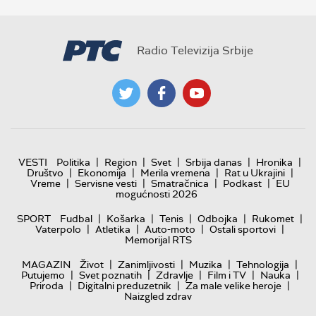
Radio Televizija Srbije
|
|
|
|
|
VESTI
Politika
Region
Svet
Srbija danas
Hronika
|
|
|
|
Društvo
Ekonomija
Merila vremena
Rat u Ukrajini
|
|
|
|
Vreme
Servisne vesti
Smatračnica
Podkast
EU
mogućnosti 2026
|
|
|
|
|
SPORT
Fudbal
Košarka
Tenis
Odbojka
Rukomet
|
|
|
|
Vaterpolo
Atletika
Auto-moto
Ostali sportovi
Memorijal RTS
|
|
|
|
MAGAZIN
Život
Zanimljivosti
Muzika
Tehnologija
|
|
|
|
|
Putujemo
Svet poznatih
Zdravlje
Film i TV
Nauka
|
|
|
Priroda
Digitalni preduzetnik
Za male velike heroje
Naizgled zdrav