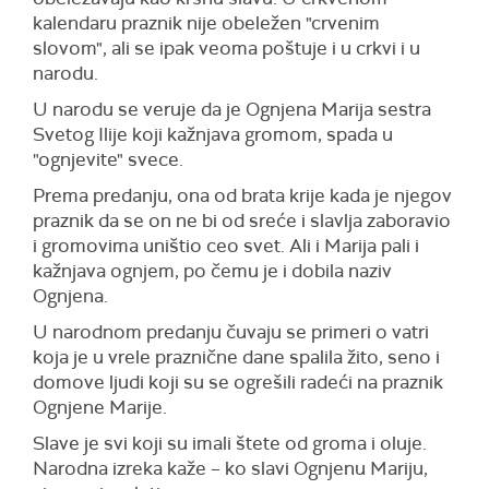
kalendaru praznik nije obeležen "crvenim
slovom", ali se ipak veoma poštuje i u crkvi i u
narodu.
U narodu se veruje da je Ognjena Marija sestra
Svetog Ilije koji kažnjava gromom, spada u
"ognjevite" svece.
Prema predanju, ona od brata krije kada je njegov
praznik da se on ne bi od sreće i slavlja zaboravio
i gromovima uništio ceo svet. Ali i Marija pali i
kažnjava ognjem, po čemu je i dobila naziv
Ognjena.
U narodnom predanju čuvaju se primeri o vatri
koja je u vrele praznične dane spalila žito, seno i
domove ljudi koji su se ogrešili radeći na praznik
Ognjene Marije.
Slave je svi koji su imali štete od groma i oluje.
Narodna izreka kaže – ko slavi Ognjenu Mariju,