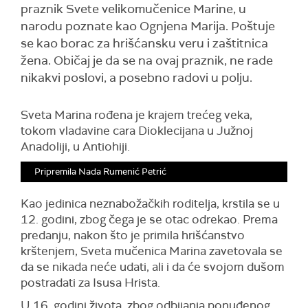
praznik Svete velikomučenice Marine, u
narodu poznate kao Ognjena Marija. Poštuje
se kao borac za hrišćansku veru i zaštitnica
žena. Običaj je da se na ovaj praznik, ne rade
nikakvi poslovi, a posebno radovi u polju.
Sveta Marina rođena je krajem trećeg veka,
tokom vladavine cara Dioklecijana u Južnoj
Anadoliji, u Antiohiji.
Pripremila Nada Rumenić Petrić
Kao jedinica neznabožačkih roditelja, krstila se u
12. godini, zbog čega je se otac odrekao. Prema
predanju, nakon što je primila hrišćanstvo
krštenjem, Sveta mučenica Marina zavetovala se
da se nikada neće udati, ali i da će svojom dušom
postradati za Isusa Hrista.
U 16. godini života, zbog odbijanja ponuđenog