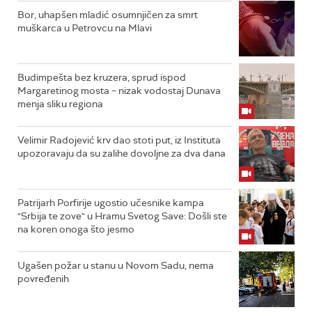
Bor, uhapšen mladić osumnjičen za smrt
muškarca u Petrovcu na Mlavi
Budimpešta bez kruzera, sprud ispod
Margaretinog mosta – nizak vodostaj Dunava
menja sliku regiona
Velimir Radojević krv dao stoti put, iz Instituta
upozoravaju da su zalihe dovoljne za dva dana
Patrijarh Porfirije ugostio učesnike kampa
"Srbija te zove" u Hramu Svetog Save: Došli ste
na koren onoga što jesmo
Ugašen požar u stanu u Novom Sadu, nema
povređenih