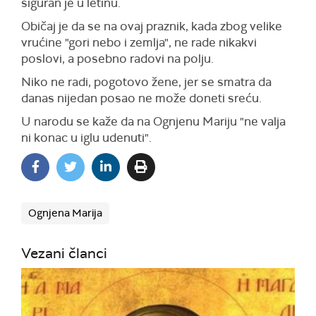
siguran je u letinu.
Običaj je da se na ovaj praznik, kada zbog velike
vrućine "gori nebo i zemlja", ne rade nikakvi
poslovi, a posebno radovi na polju.
Niko ne radi, pogotovo žene, jer se smatra da
danas nijedan posao ne može doneti sreću.
U narodu se kaže da na Ognjenu Mariju "ne valja
ni konac u iglu udenuti".
Ognjena Marija
Vezani članci