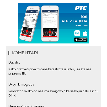
KOMENTARI
Da, ali...
Kako preživeti prva tri dana katastrofe u Srbiji, i za šta nas
priprema EU
Dvojnik mog oca
Verovatno svako od nas ima svog dvojnika sa kojim deli i sličnu
DNK
Nemogućnost tusiranja