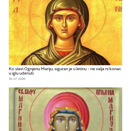
Ko slavi Ognjenu Mariju, siguran je u letinu – ne valja ni konac
u iglu udenuti
30. 07. 2026.