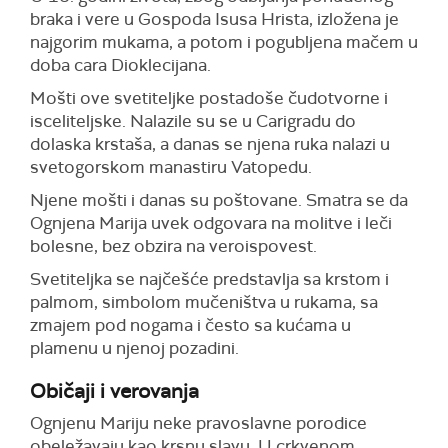
braka i vere u Gospoda Isusa Hrista, izložena je
najgorim mukama, a potom i pogubljena mačem u
doba cara Dioklecijana.
Mošti ove svetiteljke postadoše čudotvorne i
isceliteljske. Nalazile su se u Carigradu do
dolaska krstaša, a danas se njena ruka nalazi u
svetogorskom manastiru Vatopedu.
Njene mošti i danas su poštovane. Smatra se da
Ognjena Marija uvek odgovara na molitve i leči
bolesne, bez obzira na veroispovest.
Svetiteljka se najčešće predstavlja sa krstom i
palmom, simbolom mučeništva u rukama, sa
zmajem pod nogama i često sa kućama u
plamenu u njenoj pozadini.
Običaji i verovanja
Ognjenu Mariju neke pravoslavne porodice
obeležavaju kao krsnu slavu. U crkvenom