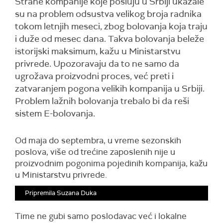
Strane kompanije koje posluju u Srbiji ukazale
su na problem odsustva velikog broja radnika
tokom letnjih meseci, zbog bolovanja koja traju
i duže od mesec dana. Takva bolovanja beleže
istorijski maksimum, kažu u Ministarstvu
privrede. Upozoravaju da to ne samo da
ugrožava proizvodni proces, već preti i
zatvaranjem pogona velikih kompanija u Srbiji.
Problem lažnih bolovanja trebalo bi da reši
sistem E-bolovanja.
Od maja do septembra, u vreme sezonskih
poslova, više od trećine zaposlenih nije u
proizvodnim pogonima pojedinih kompanija, kažu
u Ministarstvu privrede.
Pripremila Suzana Duka
Time ne gubi samo poslodavac već i lokalne