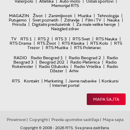
|
|
|
|
Vaterpolo
Atletika
Auto-moto
Ostali sportovi
Memorijal RTS
|
|
|
|
MAGAZIN
Život
Zanimljivosti
Muzika
Tehnologija
|
|
|
|
|
Putujemo
Svet poznatih
Zdravlje
Film i TV
Nauka
|
|
|
Priroda
Digitalni preduzetnik
Za male velike heroje
Naizgled zdrav
|
|
|
|
|
TV
RTS 1
RTS 2
RTS 3
RTS Svet
RTS Nauka
|
|
|
|
RTS Drama
RTS Život
RTS Klasika
RTS Kolo
RTS
|
|
Trezor
RTS Muzika
RTS Poletarac
|
|
RADIO
Radio Beograd 1
Radio Beograd 2
Radio
|
|
|
Beograd 3
Beograd 202
Radio Pletenica
Radio
|
|
|
Rokenroler
Radio Džuboks
Radio Vrteška
Radio
|
Džezer
Arhiv
|
|
|
RTS
Kontakt
Marketing
Javne nabavke
Konkursi
|
Internet portal
MAPA SAJTA
Privatnost
Copyright
Pravila upotrebe sadržaja
Mapa sajta
|
|
|
Copyright © 2008 - 2026 RTS. Sva prava zadržana.