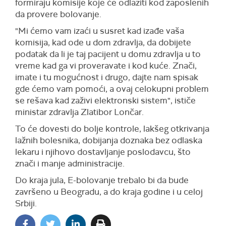
formiraju komisije koje će odlaziti kod zaposlenih
da provere bolovanje.
"
M
i ćemo vam izaći u susret kad izađe vaša
komisija, kad ode u
d
om zdravlja,
da dobijete
podatak da li je taj pacijent u domu zdravlja u to
vreme kad ga vi proveravate i kod kuće.
Z
nači,
imate i tu mogućnost i
drug
o
, dajte nam spisak
gde ćemo vam pomoći, a ovaj celokupni problem
se rešava kad zaživi
e
lektronski
sistem
", ističe
ministar zdravlja Zlatibor
Lončar
.
To će dovesti do bolje kontrole, lakšeg otkrivanja
lažnih bolesnika, dobijanja doznaka bez odlaska
lekaru i njihovo dostavljanje poslodavcu, što
znači i manje administracije.
Do kraja jula, E-bolovanje trebalo bi da bude
završeno u Beogradu, a do kraja godine i u celoj
Srbiji.