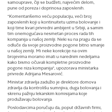
samouprave, čiji se budžeti, najvećim delom,
pune od poreza i doprinosa zaposlenih.
"Komentarišemo veću populaciju, veći broj
zaposlenih koji u kontinuitetu uzima bolovanje i
koji time kvari privredni ambijent u
S
rbiji, a samim
tim onemogućava nesmetan proces rada tih
kompanija u našoj zemlji. Neki su na pragu da se
odluče da svoje proizvodne pogone
bitno smanje
u našoj zemlji.
Mi neke korekcije na ovim
brojevima
mo
ramo imati u narednim nedeljama
kako bismo očuvali kompletne proizvodne
pogone niza kompanija
", upozorava ministarka
privrede Adrijana
Mesarović
.
Ministar zdravlja zadužio je direktore domova
zdravlja da kontrolišu sumnjiva, duga bolovanja i
skrenu pažnju lekarskim komisijama koje
produžavaju bolovanja.
Poslodavcima
p
oručuju
da, poput državnih firmi,