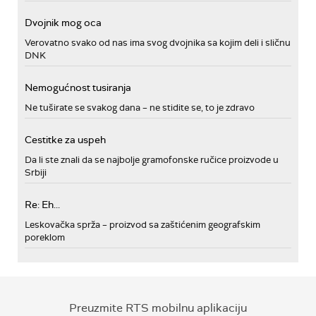
Dvojnik mog oca
Verovatno svako od nas ima svog dvojnika sa kojim deli i sličnu
DNK
Nemogućnost tusiranja
Ne tuširate se svakog dana – ne stidite se, to je zdravo
Cestitke za uspeh
Da li ste znali da se najbolje gramofonske ručice proizvode u
Srbiji
Re: Eh...
Leskovačka sprža – proizvod sa zaštićenim geografskim
poreklom
Preuzmite RTS mobilnu aplikaciju