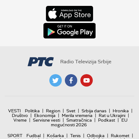
Radio Televizija Srbije
|
|
|
|
|
VESTI
Politika
Region
Svet
Srbija danas
Hronika
|
|
|
|
Društvo
Ekonomija
Merila vremena
Rat u Ukrajini
|
|
|
|
Vreme
Servisne vesti
Smatračnica
Podkast
EU
mogućnosti 2026
|
|
|
|
|
SPORT
Fudbal
Košarka
Tenis
Odbojka
Rukomet