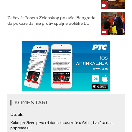
Zečević: Poseta Zelenskog pokušaj Beograda
da pokaže da nije protiv spoljne politike EU
KOMENTARI
Da, ali...
Kako preživeti prva tri dana katastrofe u Srbiji, i za šta nas
priprema EU