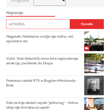
Prognoza
Najnovije
Nagasaki: Nuklearno oružje nije nužno, već
apsolutno zlo
Vučić: Stari železnički most biće najmodernija
atrakcija, završetak do Ekspa
Preminuo radnik RTS-a Bogdan Mrkobrada -
Bole.
Gde se krije sledeći srpski "jednorog" – dobra
ideja nije dovoljna za uspeh