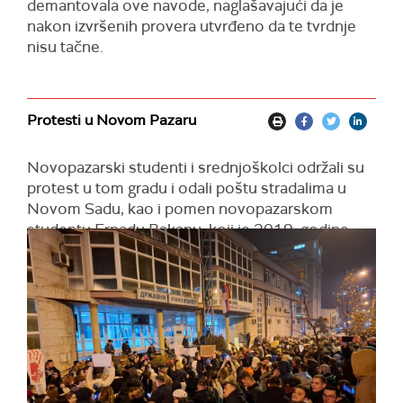
demantovala ove navode, naglašavajući da je
nakon izvršenih provera utvrđeno da te tvrdnje
nisu tačne.
Protesti u Novom Pazaru
Novopazarski studenti i srednjoškolci održali su
protest u tom gradu i odali poštu stradalima u
Novom Sadu, kao i pomen novopazarskom
studentu Ernadu Bakanu, koji je 2019. godine
poginuo u saobraćajnoj nesreći na pešačkom
prelazu u Beogradu.
Protestna šetnja završena je ispred zgrade suda u
tom gradu. U isto vreme, skup je održan i u
Sjenici.