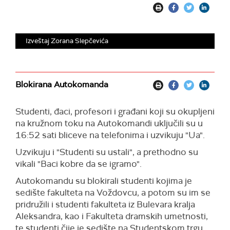
upozorenja iznetih na jučerašnjem proširenom
rektorskom kolegijumu, kada smo apelovali da se
poveća bezbednost učesnika u studentskim
protestima i blokadama", navodi se
u saopštenju
Izveštaj Zorana Slepčevića
objavljenom na internet stranici
Poljoprivrednog
fakulteta.
Insistira se na primeni mera koja će zaštititi
Blokirana Autokomanda
studente UB kao i celokupnu akademsku
zajednicu.
Studenti, đaci, profesori i građani koji su okupljeni
"Od nadležnih državnih organa zahtevamo hitno i
na kružnom toku na Autokomandi uključili su u
dosledno sprovođenje zakona u svim
16:52 sati bliceve na telefonima i uzvikuju "Ua".
slučajevima napada na studente", zaključuje se u
Uzvikuju i "Studenti su ustali", a prethodno su
saopštenju.
vikali "Baci kobre da se igramo".
Autokomandu su blokirali studenti kojima je
sedište fakulteta na Voždovcu, a potom su im se
pridružili i studenti fakulteta iz Bulevara kralja
Aleksandra, kao i Fakulteta dramskih umetnosti,
te studenti čije je sedište na Studentskom trgu.