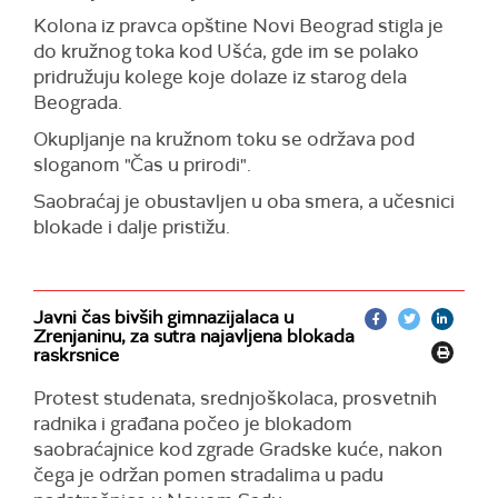
Kolona iz pravca opštine Novi Beograd stigla je
do kružnog toka kod Ušća, gde im se polako
pridružuju kolege koje dolaze iz starog dela
Beograda.
Okupljanje na kružnom toku se održava pod
sloganom "Čas u prirodi".
Saobraćaj je obustavljen u oba smera, a učesnici
blokade i dalje pristižu.
Javni čas bivših gimnazijalaca u
Zrenjaninu, za sutra najavljena blokada
raskrsnice
Protest studenata, srednjoškolaca, prosvetnih
radnika i građana počeo je blokadom
saobraćajnice kod zgrade Gradske kuće, nakon
čega je održan pomen stradalima u padu