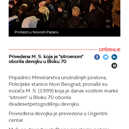
Protesti u Novom Pazaru
OPŠIRNIJE
Privedena M. S. koja je "sitroenom"
oborila devojku u Bloku 70
Pripadnici Ministarstva unutrašnjih poslova,
Policijske stanice Novi Beograd, pronašli su
vozača M. S. (1999) koja je danas vozilom marke
"sitroen“ u Bloku 70 oborila
dvadesetpetogodišnju devojku.
Povređena devojka je prevezena u Urgentni
centar.