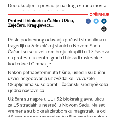
Deo okupljenih prešao je na drugu stranu mosta
prema, kako bi i nju blokirali.
OPŠIRNIJE
Protesti i blokade u Čačku, Užicu,
Zaječaru, Kragujevacu...
Posle podnevnog odavanja počasti stradalima u
tragediji na železničkoj stanici u Novom Sadu
Čačani su se u velikom broju okupili i u 17 časova
na protestu u centru grada i blokadi raskrsnice
kod crkve i Gimnazije.
Nakon petnaestominuta tišine, usledili su bučni
uzvici negodovanja uz zviždaljke i vuvuzele.
Okupljenima su se obratili čačanski srednjoškolci
i jedna nastavnica.
Užičani su najpre u 11 i 52 blokirali glavnu ulicu
za 15 stradalih u nesreći u Novom Sadu. Na sat
vremena su blokirali zlatiborsku magistralu, a od