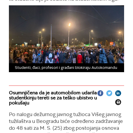
Studenti, đaci, profesori i građani blokiraju Autokomandu
Osumnjičena da je automobilom udarila
studentkinju tereti se za teško ubistvo u
pokušaju
Po nalogu dežurnog javnog tužioca Višeg javnog
tužilaštva u Beogradu biće određeno zadržavanje
do 48 sati za M. S. (25) zbog postojanja osnova