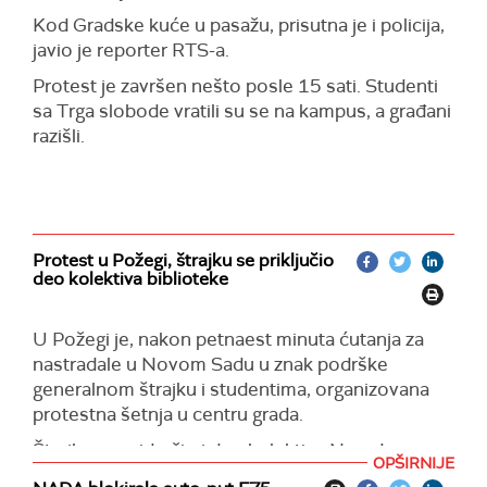
Kod Gradske kuće u pasažu, prisutna je i policija,
javio je reporter RTS-a.
Protest je završen nešto posle 15 sati. Studenti
sa Trga slobode vratili su se na kampus, a građani
razišli.
Protest u Požegi, štrajku se priključio
deo kolektiva biblioteke
U Požegi je, nakon petnaest minuta ćutanja za
nastradale u Novom Sadu u znak podrške
generalnom štrajku i studentima, organizovana
protestna šetnja u centru grada.
Štrajku se pridružio i deo kolektiva Narodne
OPŠIRNIJE
biblioteke u Požegi, pa su na ulaznim vratima