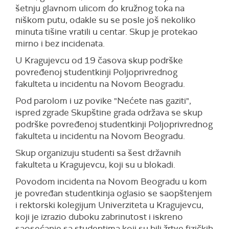
šetnju glavnom ulicom do kružnog toka na
niškom putu, odakle su se posle još nekoliko
minuta tišine vratili u centar. Skup je protekao
mirno i bez incidenata.
U Kragujevcu od 19 časova skup podrške
povređenoj studentkinji Poljoprivrednog
fakulteta u incidentu na Novom Beogradu.
Pod parolom i uz povike "Nećete nas gaziti",
ispred zgrade Skupštine grada održava se skup
podrške povređenoj studentkinji Poljoprivrednog
fakulteta u incidentu na Novom Beogradu.
Skup organizuju studenti sa šest državnih
fakulteta u Kragujevcu, koji su u blokadi.
Povodom incidenta na Novom Beogradu u kom
je povređan studentkinja oglasio se saopštenjem
i rektorski kolegijum Univerziteta u Kragujevcu,
koji je izrazio duboku zabrinutost i iskreno
saosećanje sa studentima koji su bili žrtve fizičkih