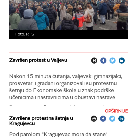
Foto: RTS
Završen protest u Valjevu
Nakon 15 minuta ćutanja, valjevski gimnazijalci,
prosvetari i građani organizovali su protestnu
šetnju do Ekonomske škole u znak podrške
učenicima i nastavnicima u obustavi nastave.
Protest je završen na gradskom trgu, gde su
OPŠIRNIJE
valjevski gimnazijalci pročitali zahteve studenata
Završena protestna šetnja u
uz pozive na generalni štrajk i podršku Novaku
Kragujevcu
Đokoviću.
Pod parolom “Kragujevac mora da stane“