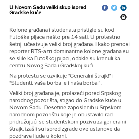
U Novom Sadu veliki skup ispred
Gradske kuće
Kolone građana i studenata pristigle su kod
Futoške pijace nešto pre 14 sati. U protestnoj
šetnji učestvuje veliki broj građana. I kako prenosi
reporter RTS-a tri dominantne kolone građana su
se slile ka Futoškoj pijaci, odakle su krenuli ka
centru Novog Sada i Gradskoj kući.
Na protestu se uzvikuje "Generalni štrajk!" i
"Studenti, vaša borba je i naša borba!".
Veliki broj građana je, prolazeći pored Srpskog
narodnog pozorišta, stigao do Gradske kuće u
Novom Sadu. Desetine zaposlenih u Srpskom
narodnom pozorištu koje je obustavilo rad
pridružujući se studentskom pozivu za generalni
štrajk, izašli su ispred zgrade ove ustanove da
pozdrave ljude u koloni.