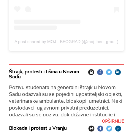
A post shared by MOJ - BEOGRAD (@moj_beo_grad_)
Štrajk, protesti i tišina u Novom
Sadu
Pozivu studenata na generalni štrajk u Novom
Sadu odazvali su se pojedini ugostiteljski objekti,
veterinarske ambulante, bioskopi, umetnici. Neki
poslodavci, uglavnom privatni preduzetnici,
odazvali su se pozivu, dok državne institucije i
javna preduzeća rade. U gradu su primetne manje
OPŠIRNIJE
gužve u prodavnicama koje su radile.
Blokada i protest u Vranju