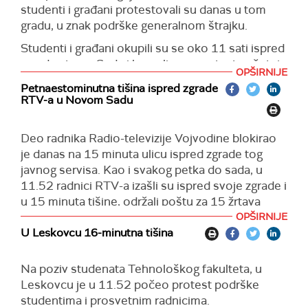
studenti i građani protestovali su danas u tom
gradu, u znak podrške generalnom štrajku.
Studenti i građani okupili su se oko 11 sati ispred
zgrade starog Suda i krenuli su u protestnu šetnju
OPŠIRNIJE
do Palate pravde u Kragujevcu.
Petnaestominutna tišina ispred zgrade
RTV-a u Novom Sadu
Na tom mestu su petnaestominutnom tišinom
odali poštu nastradalima u Novom Sadu.
Deo radnika Radio-televizije Vojvodine blokirao
Okupljeni su protestovali ispred zgrade Palate
je danas na 15 minuta ulicu ispred zgrade tog
pravde do 12.45.
javnog servisa. Kao i svakog petka do sada, u
Protest je protekao bez incidenata, a organizovali
11.52 radnici RTV-a izašli su ispred svoje zgrade i
su ga studenti sa šest državnih fakulteta u
u 15 minuta tišine, održali poštu za 15 žrtava
Kragujevcu, koji su u blokadi.
tragedije na Železničkoj stanici.
OPŠIRNIJE
U Leskovcu 16-minutna tišina
Poštu žrtvama novosadske tragedije, odali su i
Radnici su raširili veliki crni flor i transparent
pojedini zaposleni u Centru za socijalni rad
„Istinu u etar“.
"Solidarnost", Narodnoj biblioteci "Vuk Karadžić" i
Na poziv studenata Tehnološkog fakulteta, u
Prethodno je skupljeno više od 2.000 potpisa na
zdravstveni radnici, koji su na 15 minuta blokirali
Leskovcu je u 11.52 počeo protest podrške
javnoj peticiji za smenu glavnog i odgovornog
Zmaj Jovinu ulicu.
studentima i prosvetnim radnicima.