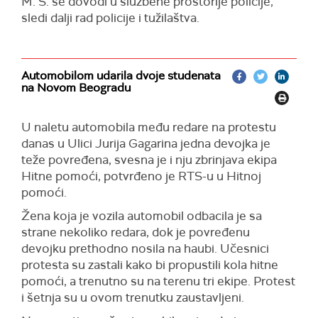
M. S. se dovodi u službene prostorije policije,
sledi dalji rad policije i tužilaštva.
Automobilom udarila dvoje studenata
na Novom Beogradu
U naletu automobila među redare na protestu
danas u Ulici Jurija Gagarina jedna devojka je
teže povređena, svesna je i nju zbrinjava ekipa
Hitne pomoći, potvrđeno je RTS-u u Hitnoj
pomoći.
Žena koja je vozila automobil odbacila je sa
strane nekoliko redara, dok je povređenu
devojku prethodno nosila na haubi. Učesnici
protesta su zastali kako bi propustili kola hitne
pomoći, a trenutno su na terenu tri ekipe. Protest
i šetnja su u ovom trenutku zaustavljeni.