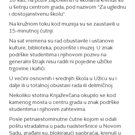
18 sati, na poziv zaposlenih u školama krenuli su
u šetnju centrom grada, pod nazivom "Za uglednu
i dostojanstvenu školu".
Na kružnom toku kod muzeja su se zaustavili u
15-minutnoj ćutnji.
Na sat vremena su rad obustavile i ustanove
kulture, biblioteka, pozorište i muzej. U znak
podrške studentima i njihovom pozivu na
generalni štrajk nisu radili ni pojedine užičke
trgovine i kafići.
U većini osnovnih i srednjih škola u Užicu su i
dalje ili u totalnoj obustavi rada ili delimičnoj.
Nekoliko stotina Knjaževčana okupilo se kod
kamenog mosta u centru grada u znak podrške
studentima i njihovim zahtevima.
Posle petnaestominutne ćutne kojom si odali
poštu stradalima u padu nadsteršnice u Novom
Sadu, građani su, blokirajući saobraćaj, krenuli u