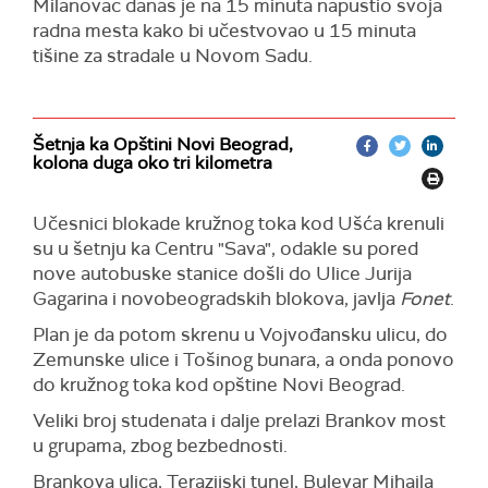
Milanovac danas je na 15 minuta napustio svoja
su ranije oglasile knjižare Bulevar Buks, Zenit
radna mesta kako bi učestvovao u 15 minuta
Buks, Laguna i Vulkan. Takođe obustavi rada
tišine za stradale u Novom Sadu.
priključile su se i tri izdavačke kuće – Akademska
knjiga, Jež izdavaštvo, Nojzac.
Štrajku se pridružio i deo IT zajednice, koji su se
Šetnja ka Opštini Novi Beograd,
okupili na raskrsnici Bulevara cara Lazara i
kolona duga oko tri kilometra
Bulevara oslobođenja u 11.30, gde su odali
počast nastradalima na Železničkoj stanici u
Učesnici blokade kružnog toka kod Ušća krenuli
Novom Sadu.
su u šetnju ka Centru "Sava", odakle su pored
Nisu radile ni pojedine konsultantske kuće, saloni
nove autobuske stanice došli do Ulice Jurija
lepote, kopirnice, prodavnice opreme za kućne
Gagarina i novobeogradskih blokova, javlja
Fonet
.
ljubimce i drugi.
Plan je da potom skrenu u Vojvođansku ulicu, do
Bendovi Ničim izazvan i Marčelo su otkazali
Zemunske ulice i Tošinog bunara, a onda ponovo
najavljene koncerte u Novom Sadu za danas.
do kružnog toka kod opštine Novi Beograd.
Štrajk su podržale i brojne organizacije iz Novog
Veliki broj studenata i dalje prelazi Brankov most
Sada poput Novosadske biciklističke inicijative,
u grupama, zbog bezbednosti.
"Tate Novosađani" i mnoge ekološke organizacije
Brankova ulica, Terazijski tunel, Bulevar Mihaila