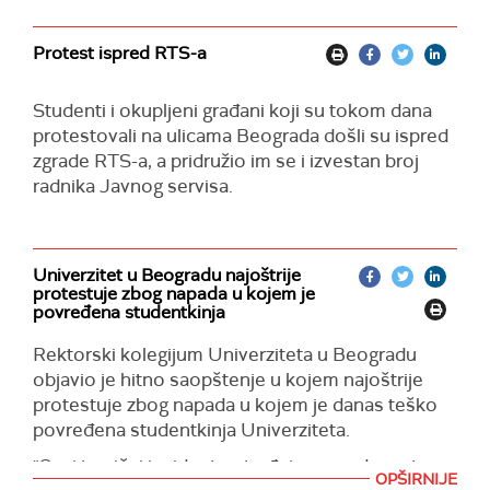
Protest ispred RTS-a
Studenti i okupljeni građani koji su tokom dana
protestovali na ulicama Beograda došli su ispred
zgrade RTS-a, a pridružio im se i izvestan broj
radnika Javnog servisa.
Univerzitet u Beogradu najoštrije
protestuje zbog napada u kojem je
povređena studentkinja
Rektorski kolegijum Univerziteta u Beogradu
objavio je hitno saopštenje u kojem najoštrije
protestuje zbog napada u kojem je danas teško
povređena studentkinja Univerziteta.
"Ovaj tragični incident potvrđuje opravdanost
OPŠIRNIJE