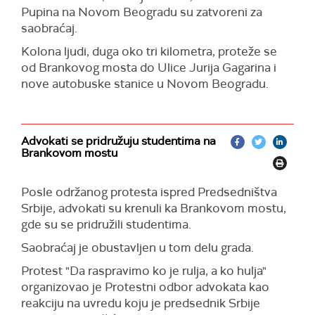
u gradu.
Pupina na Novom Beogradu su zatvoreni za
Takođe, deo zaposlenih u sva tri instituta u
saobraćaj.
Sremskoj Kamenici – Institutu za plućne bolesti
Kolona ljudi, duga oko tri kilometra, proteže se
Vojvodine, Institutu za kardiologiju i u Institutu za
od Brankovog mosta do Ulice Jurija Gagarina i
onkologiju zastali su danas na 15 minuta i odali
nove autobuske stanice u Novom Beogradu.
počast nastradalima na Železničkoj stanici i
pružili podršku studentima.
Advokati se pridružuju studentima na
Brankovom mostu
Posle održanog protesta ispred Predsedništva
Srbije, advokati su krenuli ka Brankovom mostu,
gde su se pridružili studentima.
Saobraćaj je obustavljen u tom delu grada.
Protest "Da raspravimo ko je rulja, a ko hulja"
organizovao je Protestni odbor advokata kao
reakciju na uvredu koju je predsednik Srbije