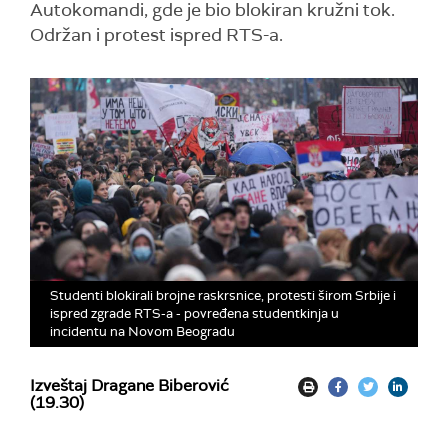
Autokomandi, gde je bio blokiran kružni tok.
Održan i protest ispred RTS-a.
Studenti blokirali brojne raskrsnice, protesti širom Srbije i
ispred zgrade RTS-a - povređena studentkinja u
incidentu na Novom Beogradu
Izveštaj Dragane Biberović
(19.30)