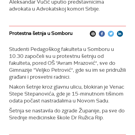
Aleksandar Vučić uputio predstavnicima
advokata u Advokatskoj komori Srbije.
Protestna šetnja u Somboru
Studenti Pedagoškog fakulteta u Somboru u
10.30 započeli su u protestnu šetnju od
fakulteta, pored OŠ "Avram Mrazović", sve do
Gimnazije "Veljko Petrović", gde su im se pridružili
građani i prosvetni radnici.
Nakon šetnje kroz glavnu ulicu, blokiran je Venac
Stepe Stepanovića, gde je 15-minutnom tišinom
odata počast nastradalima u Novom Sadu.
Šetnja se nastavila do zgrade Županije, pa sve do
Srednje medicinske škole Dr Ružica Rip.