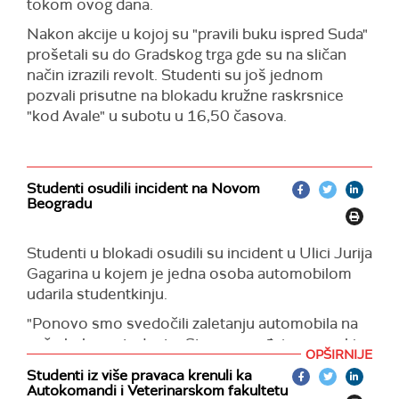
tokom ovog dana.
Nakon akcije u kojoj su "pravili buku ispred Suda"
prošetali su do Gradskog trga gde su na sličan
način izrazili revolt. Studenti su još jednom
pozvali prisutne na blokadu kružne raskrsnice
"kod Avale" u subotu u 16,50 časova.
Studenti osudili incident na Novom
Beogradu
Studenti u blokadi osudili su incident u Ulici Jurija
Gagarina u kojem je jedna osoba automobilom
udarila studentkinju.
"Ponovo smo svedočili zaletanju automobila na
naše kolege studente. Strogo osuđujemo svaki
OPŠIRNIJE
ovakav čin", navedeno je na
Instagram
nalogu
Studenti iz više pravaca krenuli ka
Studenti u blokadi. Oni su izrazili nadu da će
Autokomandi i Veterinarskom fakultetu