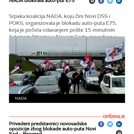
NADA blokirala auto-put E75
okačili poruku "Danas mora sve da stane!".
Srpska koalicija NADA, koju čini Novi DSS i
POKS, organizovala je blokadu auto-puta E75,
koja je počela odavanjem pošte 15-minutnim
ćutanjem žrtvama u Novom Sadu, navodi se u
saopštenju koalicije.
Okupljanje pristalica na auto-putu kod Bubanj
potoka, koje je trajalo sat vremena, prošlo je bez
incidenata, ističe se u saopštenju.
NADA
OPŠIRNIJE
Privedeni predstavnici novosadske
opozicije zbog blokade auto-puta Novi
Sad – Beograd