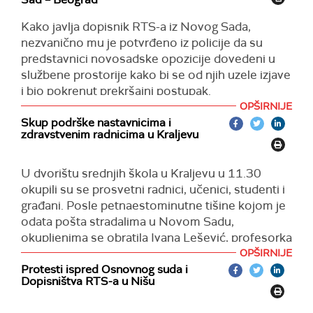
Kako javlja dopisnik RTS-a iz Novog Sada,
nezvanično mu je potvrđeno iz policije da su
predstavnici novosadske opozicije dovedeni u
službene prostorije kako bi se od njih uzele izjave
i bio pokrenut prekršajni postupak.
OPŠIRNIJE
Ranije danas predstavnici opozicije u Novom
Skup podrške nastavnicima i
Sadu nakratko su blokirali auto-put Novi Sad –
zdravstvenim radnicima u Kraljevu
Beograd i razvili transparent "Ispunite zahteve"
pružajući tako podršku studentima u blokadi koji
U dvorištu srednjih škola u Kraljevu u 11.30
su danas pozvali građane Srbije u generalni štrajk.
okupili su se prosvetni radnici, učenici, studenti i
građani. Posle petnaestominutne tišine kojom je
odata pošta stradalima u Novom Sadu,
okupljenima se obratila Ivana Lešević, profesorka
geografije u Gimnaziji Kraljevo,
koja je poručila
da
OPŠIRNIJE
studente podržavaju uvek i oduvek,
Protesti ispred Osnovnog suda i
n
e samo
Dopisništva RTS-a u Nišu
rečima već i delom.
Na skupu se čulo da su prosvetni radnici saznali