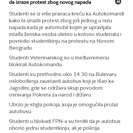
studentkinja biti dobro i poručili: "Nećete nas
da izraze protest zbog novog napada
gaziti!"
Studenti se iz više pravaca kreću ka Autokomandi
kako bi izrazili protest zbog još jednog u nizu
napada kada je automobil kojim je upravljala
mlađa ženska osoba uleteo u kolonu studenata i
povredio studentkinju na protestu na Novom
Beogradu.
Studenti Veterinarskog su u međuvremenu
blokirali Autokomandu.
Studenti su prethodno oko 14.30 na Bulevaru
oslobođenja zaustavili autobus koji je išao ka
Jagodini, gde se održava skup povodom
osnivanja Pokreta za narod i državu.
Ubrzo je stigla policija, koja je omogućila prolaz
autobusu.
Studenti u blokadi FPN-a su tvrdili da je autobus
oborio jednu studentkinju, ali je policija