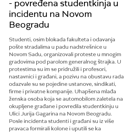
- povređena studentkinja u
incidentu na Novom
Beogradu
Studenti, osim blokada fakulteta i odavanja
pošte stradalima u padu nadstrešnice u
Novom Sadu, organizovali proteste u mnogim
gradovima pod parolom generalnog štrajka. U
protestima su im se pridružili i profesori,
nastavnici i građani, a pozivu na obustavu rada
odazvale su se pojedine ustanove, sindikati,
firme i privatne kompanije. Uhapšena mlađa
ženska osoba koja se automobilom zaletela na
okupljene građane i povredila studentkinju u
Ulici Jurija Gagarina na Novom Beogradu.
Posle incidenta studenti i građani su iz više
pravaca formirali kolone i uputili se ka