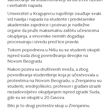
i verbalnih napada.
Univerzitet u Kragujevcu najoštrije osuđuje svaki
vid nasilja i napada na studente i predstavnike
akademske zajednice i pozivao je nadležne
organe da pruže maksimalnu zaštitu učesnicima
okupljanja, a vinovnike nemilih događaja
procesuiraju i izvedu pred lice pravde.
Tokom popodneva u Nišu su se studenti okupili
ispred suda
z
bog povređivanja devojke
na
Novom Beogradu.
Nakon poziva sa društvenih mreža, a zbog
povređivanja studentkinje koja je učestvovala u
protestima na Novom Beogradu, u Zrenjaninu su
studenti, srednjoškolci, profesori i građani izrazili
nezadovoljstvo okupljanjem ispred zgrade Suda,
gde su se okupili u 20 časova.
Bilo je to drugi protestni skup u Zrenjaninu