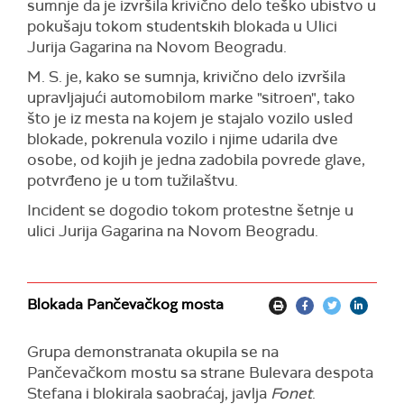
sumnje da je izvršila krivično delo teško ubistvo u
pokušaju tokom studentskih blokada u Ulici
Jurija Gagarina na Novom Beogradu.
M. S. je, kako se sumnja, krivično delo izvršila
upravljajući automobilom marke "sitroen", tako
što je iz mesta na kojem je stajalo vozilo usled
blokade, pokrenula vozilo i njime udarila dve
osobe, od kojih je jedna zadobila povrede glave,
potvrđeno je u tom tužilaštvu.
Incident se dogodio tokom protestne šetnje u
ulici Jurija Gagarina na Novom Beogradu.
Blokada Pančevačkog mosta
Grupa demonstranata okupila se na
Pančevačkom mostu sa strane Bulevara despota
Stefana i blokirala saobraćaj, javlja
Fonet
.