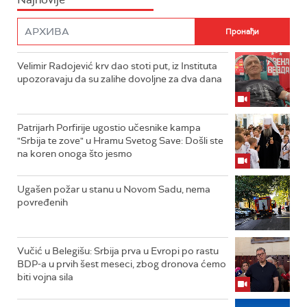
Velimir Radojević krv dao stoti put, iz Instituta
upozoravaju da su zalihe dovoljne za dva dana
Patrijarh Porfirije ugostio učesnike kampa
"Srbija te zove" u Hramu Svetog Save: Došli ste
na koren onoga što jesmo
Ugašen požar u stanu u Novom Sadu, nema
povređenih
Vučić u Belegišu: Srbija prva u Evropi po rastu
BDP-a u prvih šest meseci, zbog dronova ćemo
biti vojna sila