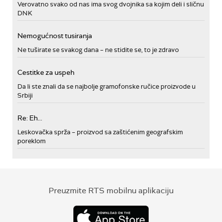
Verovatno svako od nas ima svog dvojnika sa kojim deli i sličnu
DNK
Nemogućnost tusiranja
Ne tuširate se svakog dana – ne stidite se, to je zdravo
Cestitke za uspeh
Da li ste znali da se najbolje gramofonske ručice proizvode u
Srbiji
Re: Eh...
Leskovačka sprža – proizvod sa zaštićenim geografskim
poreklom
Preuzmite RTS mobilnu aplikaciju