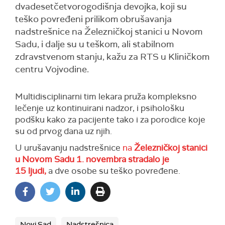
dvadesetčetvorogodišnja devojka, koji su
teško povređeni prilikom obrušavanja
nadstrešnice na Železničkoj stanici u Novom
Sadu, i dalje su u teškom, ali stabilnom
zdravstvenom stanju, kažu za RTS u Kliničkom
centru Vojvodine.
Multidisciplinarni tim lekara pruža kompleksno
lečenje uz kontinuirani nadzor, i psihološku
podšku kako za pacijente tako i za porodice koje
su od prvog dana uz njih.
U urušavanju nadstrešnice
na
Železničkoj stanici
u Novom Sadu 1. novembra stradalo je
1
5
ljudi,
a
d
ve
osobe su teško povređene.
Novi Sad
Nadstrešnica