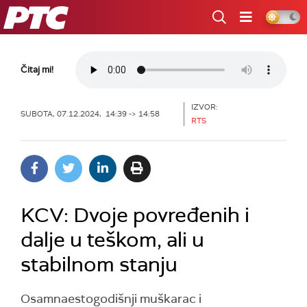
RTS
Čitaj mi!
IZVOR:
SUBOTA, 07.12.2024, 14:39 -> 14:58
RTS
KCV: Dvoje povređenih i
dalje u teškom, ali u
stabilnom stanju
Osamnaestogodišnji muškarac i