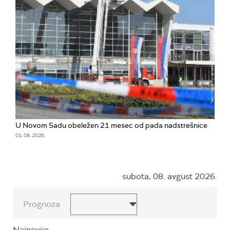
U Novom Sadu obeležen 21 mesec od pada nadstrešnice
01. 08. 2026.
subota, 08. avgust 2026.
Prognoza
Najnovije