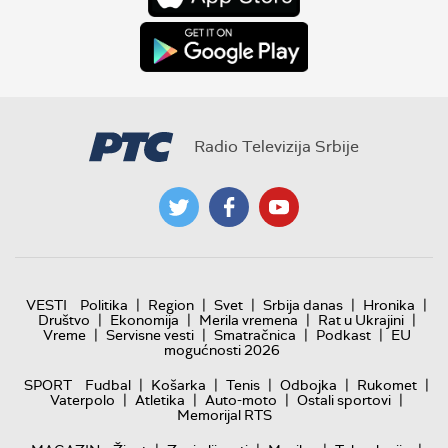
Radio Televizija Srbije
|
|
|
|
|
VESTI
Politika
Region
Svet
Srbija danas
Hronika
|
|
|
|
Društvo
Ekonomija
Merila vremena
Rat u Ukrajini
|
|
|
|
Vreme
Servisne vesti
Smatračnica
Podkast
EU
mogućnosti 2026
|
|
|
|
|
SPORT
Fudbal
Košarka
Tenis
Odbojka
Rukomet
|
|
|
|
Vaterpolo
Atletika
Auto-moto
Ostali sportovi
Memorijal RTS