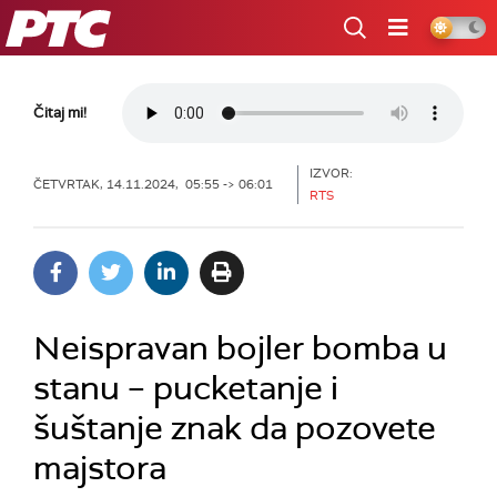
RTS
Čitaj mi!
IZVOR:
ČETVRTAK, 14.11.2024, 05:55 -> 06:01
RTS
Neispravan bojler bomba u
stanu – pucketanje i
šuštanje znak da pozovete
majstora