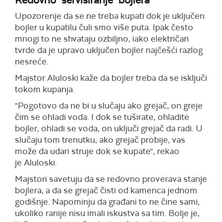
Redovno "servisiranje" bojlera
Upozorenje da se ne treba kupati dok je uključen
bojler u kupatilu čuli smo više puta. Ipak često
mnogi to ne shvataju ozbiljno, iako električari
tvrde da je upravo uključen bojler najčešći razlog
nesreće.
Majstor Aluloski kaže da bojler treba da se isključi
tokom kupanja.
"Pogotovo da ne bi u slučaju ako grejač, on greje
čim se ohladi voda. I dok se tuširate, ohladite
bojler, ohladi se voda, on uključi grejač da radi. U
slučaju tom trenutku, ako grejač probije, vas
može da udari struje dok se kupate", rekao
je Aluloski.
Majstori savetuju da se redovno proverava stanje
bojlera, a da se grejač čisti od kamenca jednom
godišnje. Napominju da građani to ne čine sami,
ukoliko ranije nisu imali iskustva sa tim. Bolje je,