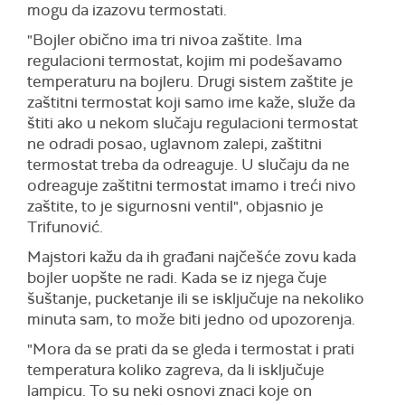
mogu da izazovu termostati.
"Bojler obično ima tri nivoa zaštite. Ima
regulacioni termostat, kojim mi podešavamo
temperaturu na bojleru. Drugi sistem zaštite je
zaštitni termostat koji samo ime kaže, služe da
štiti ako u nekom slučaju regulacioni termostat
ne odradi posao, uglavnom zalepi, zaštitni
termostat treba da odreaguje. U slučaju da ne
odreaguje zaštitni termostat imamo i treći nivo
zaštite, to je sigurnosni ventil", objasnio je
Trifunović.
Majstori kažu da ih građani najčešće zovu kada
bojler uopšte ne radi. Kada se iz njega čuje
šuštanje, pucketanje ili se isključuje na nekoliko
minuta sam, to može biti jedno od upozorenja.
"Mora da se prati da se gleda i termostat i prati
temperatura koliko zagreva, da li isključuje
lampicu. To su neki osnovi znaci koje on