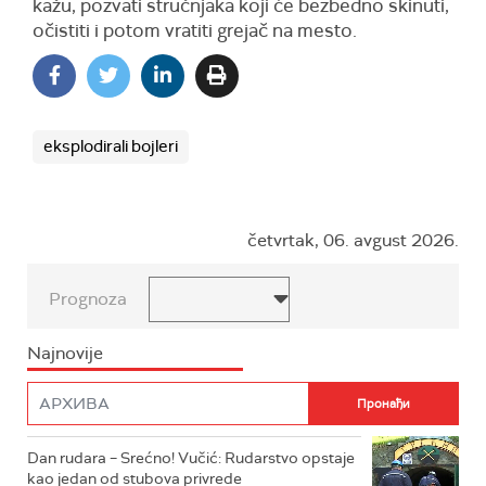
kažu, pozvati stručnjaka koji će bezbedno skinuti,
očistiti i potom vratiti grejač na mesto.
eksplodirali bojleri
četvrtak, 06. avgust 2026.
Prognoza
Najnovije
Dan rudara – Srećno! Vučić: Rudarstvo opstaje
kao jedan od stubova privrede