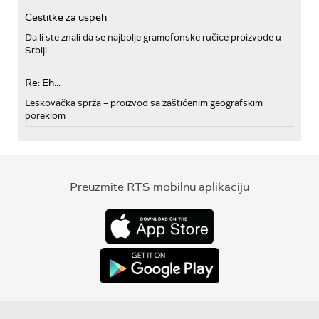
Cestitke za uspeh
Da li ste znali da se najbolje gramofonske ručice proizvode u
Srbiji
Re: Eh...
Leskovačka sprža – proizvod sa zaštićenim geografskim
poreklom
Preuzmite RTS mobilnu aplikaciju