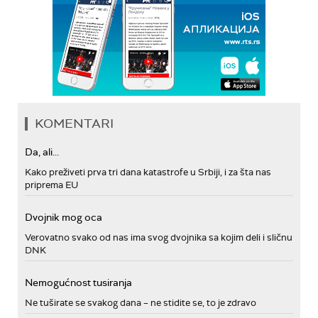
KOMENTARI
Da, ali...
Kako preživeti prva tri dana katastrofe u Srbiji, i za šta nas
priprema EU
Dvojnik mog oca
Verovatno svako od nas ima svog dvojnika sa kojim deli i sličnu
DNK
Nemogućnost tusiranja
Ne tuširate se svakog dana – ne stidite se, to je zdravo