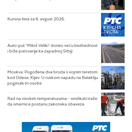
Kursna lista za 6. avgust 2026.
Auto-put "Miloš Veliki" doneo veću bezbednost
i brže putovanje ka zapadnoj Srbiji
Moskva: Pogođena dva broda s vojnim teretom
kod Odese; Kijev: U ruskom napadu na Balakliju
poginule tri osobe
Rad na visokim temperaturama – sindikati traže
da smernice postanu zakonska obaveza