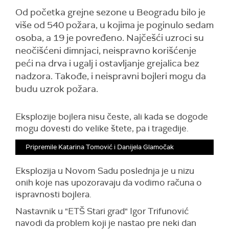
Od početka grejne sezone u Beogradu bilo je
više od 540 požara, u kojima je poginulo sedam
osoba, a 19 je povređeno. Najčešći uzroci su
neočišćeni dimnjaci, neispravno korišćenje
peći na drva i ugalj i ostavljanje grejalica bez
nadzora. Takođe, i neispravni bojleri mogu da
budu uzrok požara.
Eksplozije bojlera nisu česte, ali kada se dogode
mogu dovesti do velike štete, pa i tragedije.
Pripremile Katarina Tomović i Danijela Glamočak
Eksplozija u Novom Sadu poslednja je u nizu
onih koje nas upozoravaju da vodimo računa o
ispravnosti bojlera.
Nastavnik u "ETŠ Stari grad" Igor Trifunović
navodi da problem koji je nastao pre neki dan