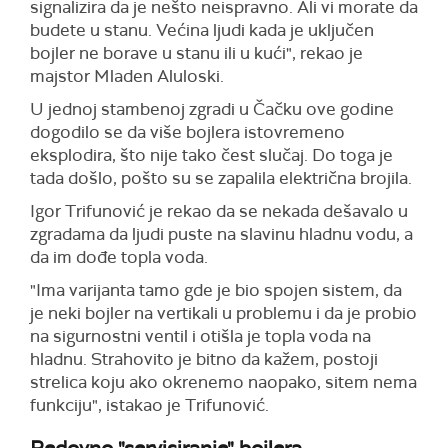
signalizira da je nešto neispravno. Ali vi morate da
budete u stanu. Većina ljudi kada je uključen
bojler ne borave u stanu ili u kući", rekao je
majstor Mladen Aluloski.
U jednoj stambenoj zgradi u Čačku ove godine
dogodilo se da više bojlera istovremeno
eksplodira, što nije tako čest slučaj. Do toga je
tada došlo, pošto su se zapalila električna brojila.
Igor Trifunović je rekao da se nekada dešavalo u
zgradama da ljudi puste na slavinu hladnu vodu, a
da im dođe topla voda.
"Ima varijanta tamo gde je bio spojen sistem, da
je neki bojler na vertikali u problemu i da je probio
na sigurnostni ventil i otišla je topla voda na
hladnu. Strahovito je bitno da kažem, postoji
strelica koju ako okrenemo naopako, sitem nema
funkciju", istakao je Trifunović.