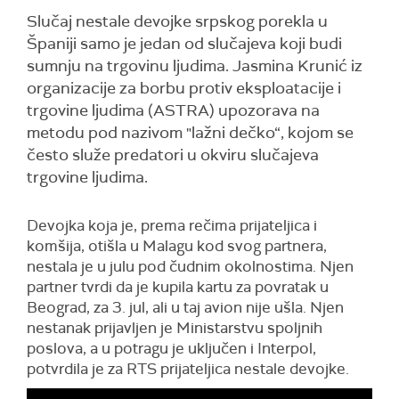
Slučaj nestale devojke srpskog porekla u
Španiji samo je jedan od slučajeva koji budi
sumnju na trgovinu ljudima. Jasmina Krunić iz
organizacije za borbu protiv eksploatacije i
trgovine ljudima (ASTRA) upozorava na
metodu pod nazivom "lažni dečko“, kojom se
često služe predatori u okviru slučajeva
trgovine ljudima.
Devojka koja je, prema rečima prijateljica i
komšija, otišla u Malagu kod svog partnera,
nestala je u julu pod čudnim okolnostima. Njen
partner tvrdi da je kupila kartu za povratak u
Beograd, za 3. jul, ali u taj avion nije ušla. Njen
nestanak prijavljen je Ministarstvu spoljnih
poslova, a u potragu je uključen i Interpol,
potvrdila je za RTS prijateljica nestale devojke.