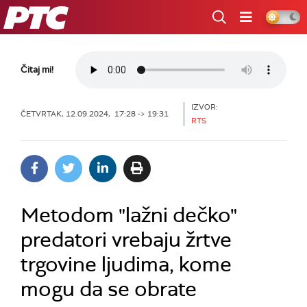
RTS
Čitaj mi!
IZVOR:
ČETVRTAK, 12.09.2024, 17:28 -> 19:31
RTS
Metodom "lažni dečko"
predatori vrebaju žrtve
trgovine ljudima, kome
mogu da se obrate