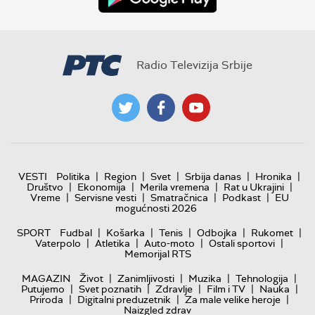
Radio Televizija Srbije
|
|
|
|
|
VESTI
Politika
Region
Svet
Srbija danas
Hronika
|
|
|
|
Društvo
Ekonomija
Merila vremena
Rat u Ukrajini
|
|
|
|
Vreme
Servisne vesti
Smatračnica
Podkast
EU
mogućnosti 2026
|
|
|
|
|
SPORT
Fudbal
Košarka
Tenis
Odbojka
Rukomet
|
|
|
|
Vaterpolo
Atletika
Auto-moto
Ostali sportovi
Memorijal RTS
|
|
|
|
MAGAZIN
Život
Zanimljivosti
Muzika
Tehnologija
|
|
|
|
|
Putujemo
Svet poznatih
Zdravlje
Film i TV
Nauka
|
|
|
Priroda
Digitalni preduzetnik
Za male velike heroje
Naizgled zdrav