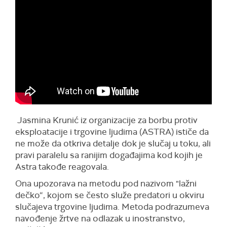
Jasmina Krunić iz organizacije za borbu protiv
eksploatacije i trgovine ljudima (ASTRA) ističe da
ne može da otkriva detalje dok je slučaj u toku, ali
pravi paralelu sa ranijim događajima kod kojih je
Astra takođe reagovala.
Ona upozorava na metodu pod nazivom "lažni
dečko“, kojom se često služe predatori u okviru
slučajeva trgovine ljudima. Metoda podrazumeva
navođenje žrtve na odlazak u inostranstvo,