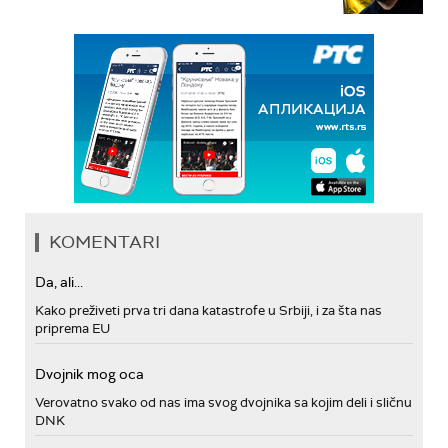
KOMENTARI
Da, ali...
Kako preživeti prva tri dana katastrofe u Srbiji, i za šta nas
priprema EU
Dvojnik mog oca
Verovatno svako od nas ima svog dvojnika sa kojim deli i sličnu
DNK