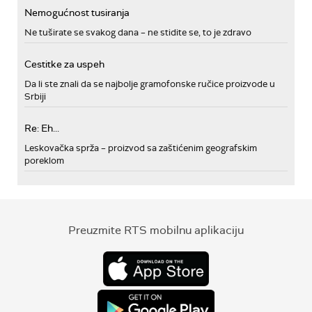
Nemogućnost tusiranja
Ne tuširate se svakog dana – ne stidite se, to je zdravo
Cestitke za uspeh
Da li ste znali da se najbolje gramofonske ručice proizvode u
Srbiji
Re: Eh...
Leskovačka sprža – proizvod sa zaštićenim geografskim
poreklom
Preuzmite RTS mobilnu aplikaciju