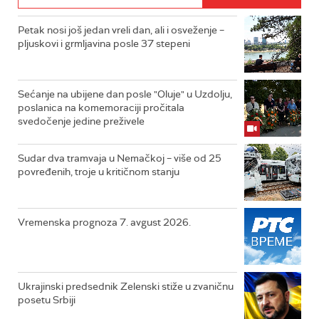
Petak nosi još jedan vreli dan, ali i osveženje –
pljuskovi i grmljavina posle 37 stepeni
Sećanje na ubijene dan posle "Oluje" u Uzdolju,
poslanica na komemoraciji pročitala
svedočenje jedine preživele
Sudar dva tramvaja u Nemačkoj – više od 25
povređenih, troje u kritičnom stanju
Vremenska prognoza 7. avgust 2026.
Ukrajinski predsednik Zelenski stiže u zvaničnu
posetu Srbiji