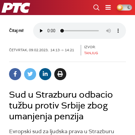
RTS
Čitaj mi!
IZVOR:
ČETVRTAK, 09.02.2023, 14:13 -> 14:21
TANJUG
Sud u Strazburu odbacio
tužbu protiv Srbije zbog
umanjenja penzija
Evropski sud za ljudska prava u Strazburu