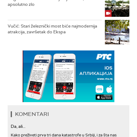
apsolutno zlo
Vučić: Stari železnički most biće najmodernija
atrakcija, završetak do Ekspa
KOMENTARI
Da, ali...
Kako preživeti prva tri dana katastrofe u Srbiji, i za šta nas