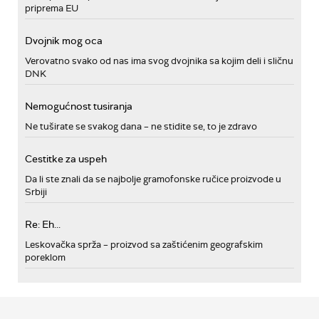
priprema EU
Dvojnik mog oca
Verovatno svako od nas ima svog dvojnika sa kojim deli i sličnu
DNK
Nemogućnost tusiranja
Ne tuširate se svakog dana – ne stidite se, to je zdravo
Cestitke za uspeh
Da li ste znali da se najbolje gramofonske ručice proizvode u
Srbiji
Re: Eh...
Leskovačka sprža – proizvod sa zaštićenim geografskim
poreklom