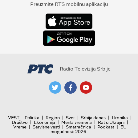
Preuzmite RTS mobilnu aplikaciju
Radio Televizija Srbije
|
|
|
|
|
VESTI
Politika
Region
Svet
Srbija danas
Hronika
|
|
|
|
Društvo
Ekonomija
Merila vremena
Rat u Ukrajini
|
|
|
|
Vreme
Servisne vesti
Smatračnica
Podkast
EU
mogućnosti 2026