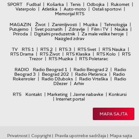
|
|
|
|
|
SPORT
Fudbal
Košarka
Tenis
Odbojka
Rukomet
|
|
|
|
Vaterpolo
Atletika
Auto-moto
Ostali sportovi
Memorijal RTS
|
|
|
|
MAGAZIN
Život
Zanimljivosti
Muzika
Tehnologija
|
|
|
|
|
Putujemo
Svet poznatih
Zdravlje
Film i TV
Nauka
|
|
|
Priroda
Digitalni preduzetnik
Za male velike heroje
Naizgled zdrav
|
|
|
|
|
TV
RTS 1
RTS 2
RTS 3
RTS Svet
RTS Nauka
|
|
|
|
RTS Drama
RTS Život
RTS Klasika
RTS Kolo
RTS
|
|
Trezor
RTS Muzika
RTS Poletarac
|
|
RADIO
Radio Beograd 1
Radio Beograd 2
Radio
|
|
|
Beograd 3
Beograd 202
Radio Pletenica
Radio
|
|
|
Rokenroler
Radio Džuboks
Radio Vrteška
Radio
|
Džezer
Arhiv
|
|
|
RTS
Kontakt
Marketing
Javne nabavke
Konkursi
|
Internet portal
MAPA SAJTA
Privatnost
Copyright
Pravila upotrebe sadržaja
Mapa sajta
|
|
|