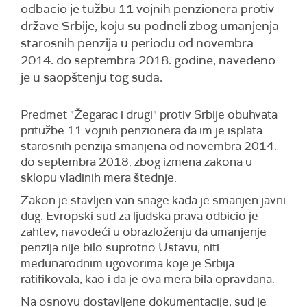
odbacio je tužbu 11 vojnih penzionera protiv
države Srbije, koju su podneli zbog umanjenja
starosnih penzija u periodu od novembra
2014. do septembra 2018. godine, navedeno
je u saopštenju tog suda.
Predmet "Žegarac i drugi" protiv Srbije obuhvata
pritužbe 11 vojnih penzionera da im je isplata
starosnih penzija smanjena od novembra 2014.
do septembra 2018. zbog izmena zakona u
sklopu vladinih mera štednje.
Zakon je stavljen van snage kada je smanjen javni
dug. Evropski sud za ljudska prava odbicio je
zahtev, navodeći u obrazloženju da umanjenje
penzija nije bilo suprotno Ustavu, niti
međunarodnim ugovorima koje je Srbija
ratifikovala, kao i da je ova mera bila opravdana.
Na osnovu dostavljene dokumentacije, sud je