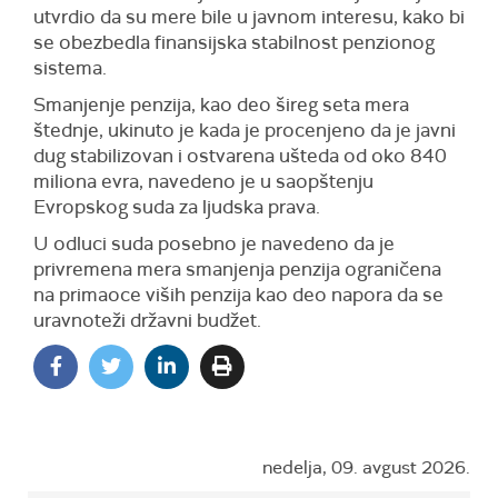
utvrdio da su mere bile u javnom interesu, kako bi
se obezbedla finansijska stabilnost penzionog
sistema.
Smanjenje penzija, kao deo šireg seta mera
štednje, ukinuto je kada je procenjeno da je javni
dug stabilizovan i ostvarena ušteda od oko 840
miliona evra, navedeno je u saopštenju
Evropskog suda za ljudska prava.
U odluci suda posebno je navedeno da je
privremena mera smanjenja penzija ograničena
na primaoce viših penzija kao deo napora da se
uravnoteži državni budžet.
nedelja, 09. avgust 2026.