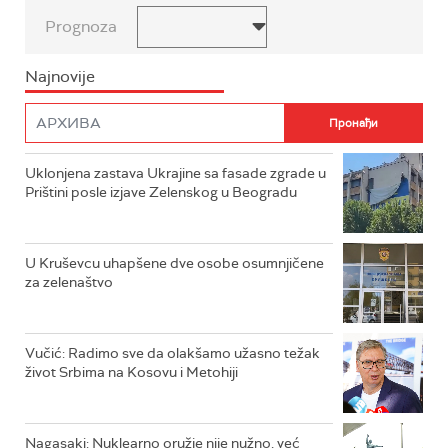
Prognoza
Najnovije
Uklonjena zastava Ukrajine sa fasade zgrade u
Prištini posle izjave Zelenskog u Beogradu
U Kruševcu uhapšene dve osobe osumnjičene
za zelenaštvo
Vučić: Radimo sve da olakšamo užasno težak
život Srbima na Kosovu i Metohiji
Nagasaki: Nuklearno oružje nije nužno, već