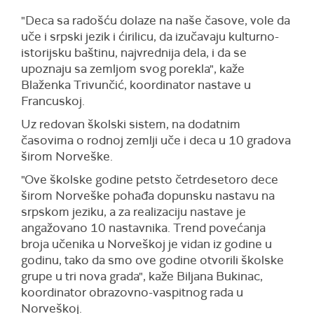
"Deca sa radošću dolaze na naše časove, vole da
uče i srpski jezik i ćirilicu, da izučavaju kulturno-
istorijsku baštinu, najvrednija dela, i da se
upoznaju sa zemljom svog porekla", kaže
Blaženka Trivunčić, koordinator nastave u
Francuskoj.
Uz redovan školski sistem, na dodatnim
časovima o rodnoj zemlji uče i deca u 10 gradova
širom Norveške.
"Ove školske godine petsto četrdesetoro dece
širom Norveške pohađa dopunsku nastavu na
srpskom jeziku, a za realizaciju nastave je
angažovano 10 nastavnika. Trend povećanja
broja učenika u Norveškoj je vidan iz godine u
godinu, tako da smo ove godine otvorili školske
grupe u tri nova grada", kaže Biljana Bukinac,
koordinator obrazovno-vaspitnog rada u
Norveškoj.