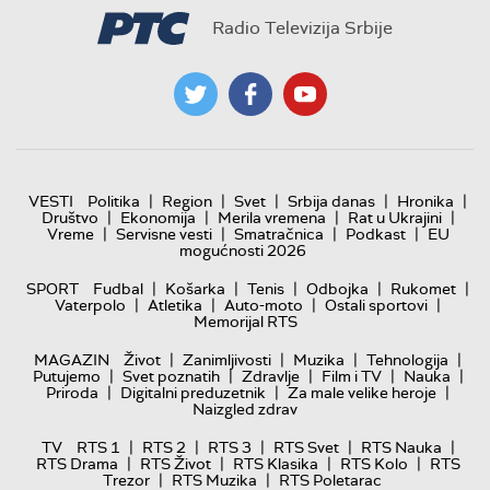
Radio Televizija Srbije
|
|
|
|
|
VESTI
Politika
Region
Svet
Srbija danas
Hronika
|
|
|
|
Društvo
Ekonomija
Merila vremena
Rat u Ukrajini
|
|
|
|
Vreme
Servisne vesti
Smatračnica
Podkast
EU
mogućnosti 2026
|
|
|
|
|
SPORT
Fudbal
Košarka
Tenis
Odbojka
Rukomet
|
|
|
|
Vaterpolo
Atletika
Auto-moto
Ostali sportovi
Memorijal RTS
|
|
|
|
MAGAZIN
Život
Zanimljivosti
Muzika
Tehnologija
|
|
|
|
|
Putujemo
Svet poznatih
Zdravlje
Film i TV
Nauka
|
|
|
Priroda
Digitalni preduzetnik
Za male velike heroje
Naizgled zdrav
|
|
|
|
|
TV
RTS 1
RTS 2
RTS 3
RTS Svet
RTS Nauka
|
|
|
|
RTS Drama
RTS Život
RTS Klasika
RTS Kolo
RTS
|
|
Trezor
RTS Muzika
RTS Poletarac