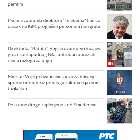
pamtim
Priština zabranila direktoru "Telekoma" Lučiću
ulazak na KiM, proglašen personom non grata
Direktorka "Batuta”: Registrovani prvi slučajevi
groznice zapadnog Nila, potreban oprez ali
nema razloga za brigu
Ministar Vujić prihvatio inicijativu za brisanje
sporne odredbe iz predloga zakona o javnom
tužilaštvu
Pola tone droge zaplenjeno kod Smedereva