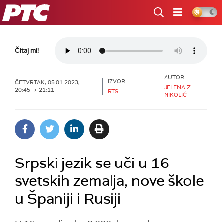
RTS
Čitaj mi!
AUTOR:
IZVOR:
ČETVRTAK, 05.01.2023,
JELENA Z.
20:45 -> 21:11
RTS
NIKOLIĆ
Srpski jezik se uči u 16
svetskih zemalja, nove škole
u Španiji i Rusiji