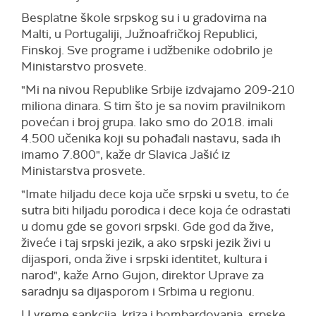
Besplatne škole srpskog su i u gradovima na
Malti, u Portugaliji, Južnoafričkoj Republici,
Finskoj. Sve programe i udžbenike odobrilo je
Ministarstvo prosvete.
"Mi na nivou Republike Srbije izdvajamo 209-210
miliona dinara. S tim što je sa novim pravilnikom
povećan i broj grupa. Iako smo do 2018. imali
4.500 učenika koji su pohađali nastavu, sada ih
imamo 7.800", kaže dr Slavica Jašić iz
Ministarstva prosvete.
"Imate hiljadu dece koja uče srpski u svetu, to će
sutra biti hiljadu porodica i dece koja će odrastati
u domu gde se govori srpski. Gde god da žive,
živeće i taj srpski jezik, a ako srpski jezik živi u
dijaspori, onda žive i srpski identitet, kultura i
narod", kaže Arno Gujon, direktor Uprave za
saradnju sa dijasporom i Srbima u regionu.
U vreme sankcija, kriza i bombardovanja, srpske