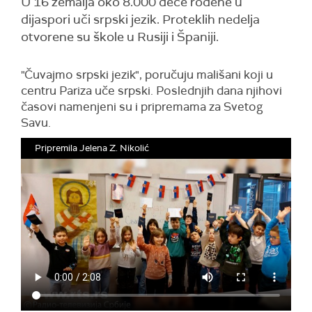
U 16 zemalja oko 8.000 dece rođene u
dijaspori uči srpski jezik. Proteklih nedelja
otvorene su škole u Rusiji i Španiji.
"Čuvajmo srpski jezik", poručuju mališani koji u
centru Pariza uče srpski. Poslednjih dana njihovi
časovi namenjeni su i pripremama za Svetog
Savu.
Pripremila Jelena Z. Nikolić