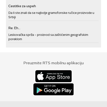
Cestitke za uspeh
Da li ste znali da se najbolje gramofonske ručice proizvode u
Srbiji
Re: Eh...
Leskovačka sprža – proizvod sa zaštićenim geografskim
poreklom
Preuzmite RTS mobilnu aplikaciju