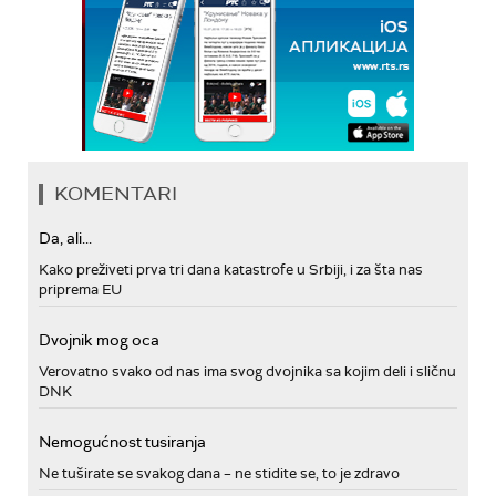
KOMENTARI
Da, ali...
Kako preživeti prva tri dana katastrofe u Srbiji, i za šta nas
priprema EU
Dvojnik mog oca
Verovatno svako od nas ima svog dvojnika sa kojim deli i sličnu
DNK
Nemogućnost tusiranja
Ne tuširate se svakog dana – ne stidite se, to je zdravo